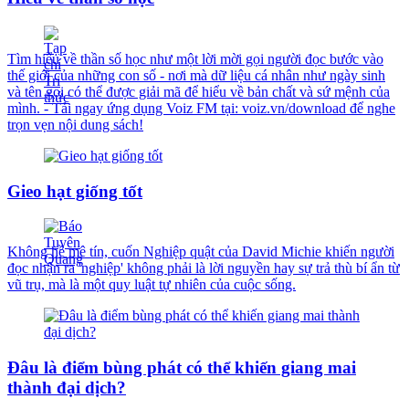
Tìm hiểu về thần số học như một lời mời gọi người đọc bước vào
thế giới của những con số - nơi mà dữ liệu cá nhân như ngày sinh
và tên gọi có thể được giải mã để hiểu về bản chất và sứ mệnh của
mình. - Tải ngay ứng dụng Voiz FM tại: voiz.vn/download để nghe
trọn vẹn nội dung sách!
Gieo hạt giống tốt
Không hề mê tín, cuốn Nghiệp quật của David Michie khiến người
đọc nhận ra 'nghiệp' không phải là lời nguyền hay sự trả thù bí ẩn từ
vũ trụ, mà là một quy luật tự nhiên của cuộc sống.
Đâu là điểm bùng phát có thể khiến giang mai
thành đại dịch?