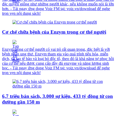
đặc quyền giống như những người khác, nếu không muốn nói là lớn
hơn. - Tải ngay ứng dụng Voiz FM tại: voiz.vn/download để nghe
trọn vẹn nội dung sách!
Cơ chế chữa bệnh của Enzym trong cơ thể người
Enzym trong cơ thể người có vai trò rất quan trọng, đặc biệt là với
bệnh nhân ung thư. Enzym tham gia vào quá trình tiêu hóa, miễn
dịch, tái tạo tế bào và loại bỏ độc tố, theo đó là khả năng tự phục hồi
của cơ thể nếu được cung cấp đầy đủ enzyme và năng lượng sinh
học. - Tải ngay ứng dụng Voiz FM tại: voiz.vn/download để nghe
trọn vẹn nội dung sách!
6,7 triệu bản sách, 3.000 sự kiện, 433 tỷ đồng từ con
đường gần 150 m