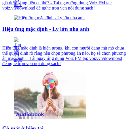
giá dưới dạng tiền cụ thể? - Tải ngay ứng dụng Voiz FM tại:
voiz.vn/download để nghe trọn vẹn nội dung sách!
Hiệu ứng mặc định - Ly lớn nha anh
Hiệu ứng mặc định là hiện tượng, khi con người đang mù mờ chưa
thể quyết định rõ ràng nên chọn phương án nào, họ sẽ chọn phương
án mặc định. - Tải ngay ứng dụng Voiz FM tại: voiz.vn/download
để nghe trọn vẹn nội dung sách!
Có mặt ở hiện tại