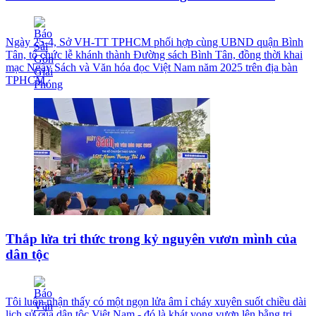
Ngày 25-4, Sở VH-TT TPHCM phối hợp cùng UBND quận Bình
Tân, tổ chức lễ khánh thành Đường sách Bình Tân, đồng thời khai
mạc Ngày Sách và Văn hóa đọc Việt Nam năm 2025 trên địa bàn
TPHCM.
Thắp lửa tri thức trong kỷ nguyên vươn mình của
dân tộc
Tôi luôn nhận thấy có một ngọn lửa âm ỉ cháy xuyên suốt chiều dài
lịch sử của dân tộc Việt Nam - đó là khát vọng vươn lên bằng tri