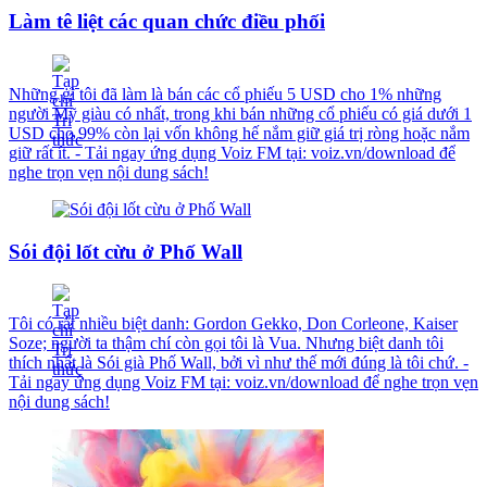
Làm tê liệt các quan chức điều phối
Những gì tôi đã làm là bán các cổ phiếu 5 USD cho 1% những
người Mỹ giàu có nhất, trong khi bán những cổ phiếu có giá dưới 1
USD cho 99% còn lại vốn không hế nắm giữ giá trị ròng hoặc nắm
giữ rất ít. - Tải ngay ứng dụng Voiz FM tại: voiz.vn/download để
nghe trọn vẹn nội dung sách!
Sói đội lốt cừu ở Phố Wall
Tôi có rất nhiều biệt danh: Gordon Gekko, Don Corleone, Kaiser
Soze; người ta thậm chí còn gọi tôi là Vua. Nhưng biệt danh tôi
thích nhất là Sói già Phố Wall, bởi vì như thế mới đúng là tôi chứ. -
Tải ngay ứng dụng Voiz FM tại: voiz.vn/download để nghe trọn vẹn
nội dung sách!