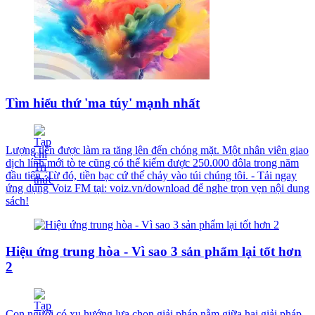
Tìm hiểu thứ 'ma túy' mạnh nhất
Lượng tiền được làm ra tăng lên đến chóng mặt. Một nhân viên giao
dịch lính mới tò te cũng có thể kiếm được 250.000 đôla trong năm
đầu tiên. Từ đó, tiền bạc cứ thế chảy vào túi chúng tôi. - Tải ngay
ứng dụng Voiz FM tại: voiz.vn/download để nghe trọn vẹn nội dung
sách!
Hiệu ứng trung hòa - Vì sao 3 sản phẩm lại tốt hơn
2
Con người có xu hướng lựa chọn giải pháp nằm giữa hai giải pháp