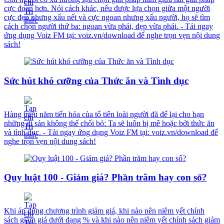
cực đoan hơn. Nói cách khác, nếu được lựa chọn giữa một người
cực đẹp nhưng xấu nết và cực ngoan nhưng xấu người, họ sẽ tìm
cách chọn người thứ ba: ngoan vừa phải, đẹp vừa phải. - Tải ngay
ứng dụng Voiz FM tại: voiz.vn/download để nghe trọn vẹn nội dung
sách!
Sức hút khó cưỡng của Thức ăn và Tình dục
Hàng triệu năm tiến hóa của tổ tiên loài người đã để lại cho bạn
những di sản không thể chối bỏ: Ta sẽ luôn bị mê hoặc bởi thức ăn
và tình dục. - Tải ngay ứng dụng Voiz FM tại: voiz.vn/download để
nghe trọn vẹn nội dung sách!
Quy luật 100 - Giảm giá? Phần trăm hay con số?
Khi áp dụng chương trình giảm giá, khi nào nên niêm yết chính
sách giảm giá dưới dạng % và khi nào nên niêm yết chính sách giảm