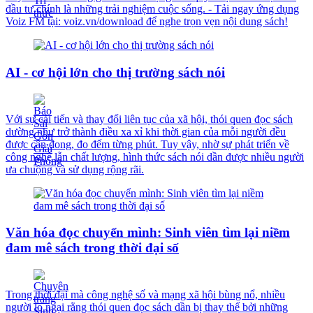
đầu tư chính là những trải nghiệm cuộc sống. - Tải ngay ứng dụng
Voiz FM tại: voiz.vn/download để nghe trọn vẹn nội dung sách!
AI - cơ hội lớn cho thị trường sách nói
Với sự cải tiến và thay đổi liên tục của xã hội, thói quen đọc sách
dường như trở thành điều xa xỉ khi thời gian của mỗi người đều
được cân đong, đo đếm từng phút. Tuy vậy, nhờ sự phát triển về
công nghệ lẫn chất lượng, hình thức sách nói dần được nhiều người
ưa chuộng và sử dụng rộng rãi.
Văn hóa đọc chuyển mình: Sinh viên tìm lại niềm
đam mê sách trong thời đại số
Trong thời đại mà công nghệ số và mạng xã hội bùng nổ, nhiều
người lo ngại rằng thói quen đọc sách dần bị thay thế bởi những