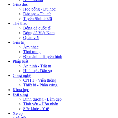
Giáo dục
Học bổng - Du học
Đào tạo - Thi cử
Tuyển Sinh 2026
Thể thao
Bóng đá quốc tế
Bóng đá Việt Nam
Quần vợt
Giải trí
Âm nhạc
Thời trang
Điện ảnh - Truyền hình
Pháp luật
An ninh - Trật tự
Hình sự - Dân sự
Công nghệ
CNTT - Viễn thông
Thiết bị - Phần cứng
Khoa học
Đời sống
Dinh dưỡng - Làm đẹp
Tình yêu - Hôn nhân
Sức khỏe - Y tế
Xe cộ