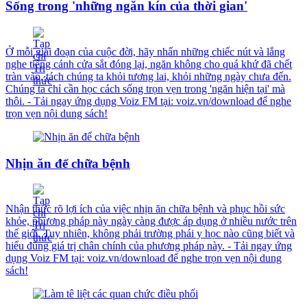
Sống trong 'những ngăn kín của thời gian'
Ở mỗi giai đoạn của cuộc đời, hãy nhấn những chiếc nút và lắng
nghe tiếng cánh cửa sắt đóng lại, ngăn không cho quá khứ đã chết
tràn vào, tách chúng ta khỏi tương lai, khỏi những ngày chưa đến.
Chúng ta chỉ cần học cách sống trọn vẹn trong 'ngăn hiện tại' mà
thôi. - Tải ngay ứng dụng Voiz FM tại: voiz.vn/download để nghe
trọn vẹn nội dung sách!
Nhịn ăn để chữa bệnh
Nhận thức rõ lợi ích của việc nhịn ăn chữa bệnh và phục hồi sức
khỏe, phương pháp này ngày càng được áp dụng ở nhiều nước trên
thế giới. Tuy nhiên, không phải trường phái y học nào cũng biết và
hiểu đúng giá trị chân chính của phương pháp này. - Tải ngay ứng
dụng Voiz FM tại: voiz.vn/download để nghe trọn vẹn nội dung
sách!