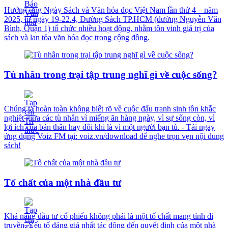
Hưởng ứng Ngày Sách và Văn hóa đọc Việt Nam lần thứ 4 – năm
2025, từ ngày 19-22.4, Đường Sách TP.HCM (đường Nguyễn Văn
Bình, Quận 1) tổ chức nhiều hoạt động, nhằm tôn vinh giá trị của
sách và lan tỏa văn hóa đọc trong cộng đồng.
Tù nhân trong trại tập trung nghĩ gì về cuộc sống?
Chúng ta hoàn toàn không biết rõ về cuộc đấu tranh sinh tồn khắc
nghiệt giữa các tù nhân vì miếng ăn hàng ngày, vì sự sống còn, vì
lợi ích của bản thân hay đôi khi là vì một người bạn tù. - Tải ngay
ứng dụng Voiz FM tại: voiz.vn/download để nghe trọn vẹn nội dung
sách!
Tố chất của một nhà đầu tư
Khả năng đầu tư cổ phiếu không phải là một tố chất mang tính di
truyền. Yếu tố đáng giá nhất tác động đến quyết định của một nhà