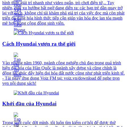
hình thức giải trí nhanh như video ngắn, trò chơi điện tử,.. Tuy
nhiên, một xu hướng bất ngờ đang diễn ra: các bạn trẻ dần quay trở
lại với sách, không chỉ tái khám phá giá trị của việc đọc mà còn phát
triển đa dạng hóa hình thức tiếp cận giúp văn hóa đọc lan tỏa mạnh
mẽ hơn trong cộng đồng sinh viên.
Cách Hyundai vươn ra thế giới
Vào những năm 1960, ngành công nghiệp chủ đạo trong quá trình
hiện đại hóa của Hàn Quốc là ngành xây dựng và cũng chính là
động lực thúc đẩy hiện đại hóa đất nước cũng như phát triển kinh tế.
- Tải ngay ứng dụng Voiz FM tại: voiz.vn/download để nghe trọn
vẹn nội dung sách!
Khởi đầu của Hyundai
Trong suốt cuộc đời mình, tôi luôn tìm kiếm cơ hội để được thử