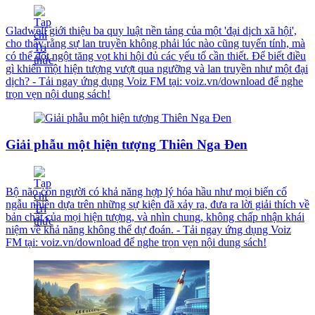
Gladwell giới thiệu ba quy luật nền tảng của một 'đại dịch xã hội',
cho thấy rằng sự lan truyền không phải lúc nào cũng tuyến tính, mà
có thể đột ngột tăng vọt khi hội đủ các yếu tố cần thiết. Để biết điều
gì khiến một hiện tượng vượt qua ngưỡng và lan truyền như một đại
dịch? - Tải ngay ứng dụng Voiz FM tại: voiz.vn/download để nghe
trọn vẹn nội dung sách!
Giải phẫu một hiện tượng Thiên Nga Đen
Bộ não con người có khả năng hợp lý hóa hầu như mọi biến cố
ngẫu nhiên dựa trên những sự kiện đã xảy ra, đưa ra lời giải thích về
bản chất của mọi hiện tượng, và nhìn chung, không chấp nhận khái
niệm về khả năng không thể dự đoán. - Tải ngay ứng dụng Voiz
FM tại: voiz.vn/download để nghe trọn vẹn nội dung sách!