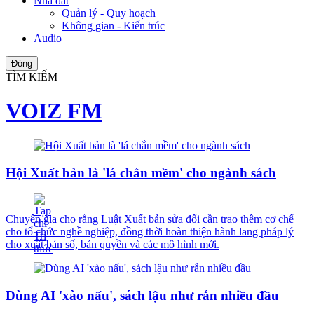
Nhà đất
Quản lý - Quy hoạch
Không gian - Kiến trúc
Audio
Đóng
TÌM KIẾM
VOIZ FM
Hội Xuất bản là 'lá chắn mềm' cho ngành sách
Chuyên gia cho rằng Luật Xuất bản sửa đổi cần trao thêm cơ chế
cho tổ chức nghề nghiệp, đồng thời hoàn thiện hành lang pháp lý
cho xuất bản số, bản quyền và các mô hình mới.
Dùng AI 'xào nấu', sách lậu như rắn nhiều đầu