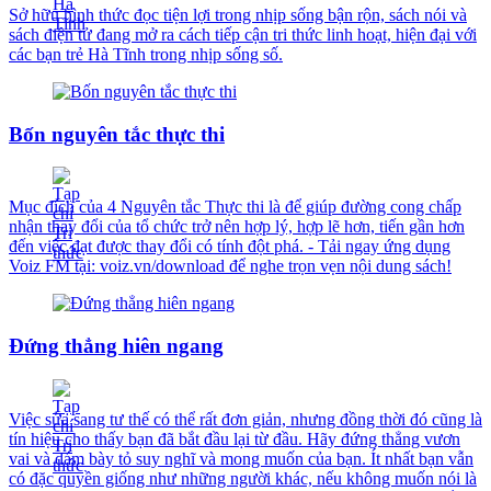
Sở hữu hình thức đọc tiện lợi trong nhịp sống bận rộn, sách nói và
sách điện tử đang mở ra cách tiếp cận tri thức linh hoạt, hiện đại với
các bạn trẻ Hà Tĩnh trong nhịp sống số.
Bốn nguyên tắc thực thi
Mục đích của 4 Nguyên tắc Thực thi là để giúp đường cong chấp
nhận thay đổi của tổ chức trở nên hợp lý, hợp lẽ hơn, tiến gần hơn
đến việc đạt được thay đổi có tính đột phá. - Tải ngay ứng dụng
Voiz FM tại: voiz.vn/download để nghe trọn vẹn nội dung sách!
Đứng thẳng hiên ngang
Việc sửa sang tư thế có thể rất đơn giản, nhưng đồng thời đó cũng là
tín hiệu cho thấy bạn đã bắt đầu lại từ đầu. Hãy đứng thẳng vươn
vai và dám bày tỏ suy nghĩ và mong muốn của bạn. Ít nhất bạn vẫn
có đặc quyền giống như những người khác, nếu không muốn nói là