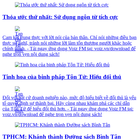
Thỏa ước thứ nhất: Sử dụng ngôn từ tích cực
Cam kết trung thực với lời nói của bản thân. Chỉ nói những điều bạn
thực sự nghĩ, tránh nói những lời làm tổn thương người khác hoặc
chính mình. - Tải ngay ứng dụng Voiz FM tại: voiz.vn/download để
nghe trọn vẹn nội dung sách!
Tinh hoa của binh pháp Tôn Tử: Hiểu đối thủ
Đối với bất cứ doanh nghiệp nào, mức độ hiểu biết về đối thủ là yếu
tố quyết định sự thành bại. Hãy cùng nhau khám phá các chỉ dẫn
của Tôn Tử để hiểu đối thủ hơn. - Tải ngay ứng dụng Voiz FM tại:
voiz.vn/download để nghe trọn vẹn nội dung sách!
TPHCM: Khánh thành Đường sách Bình Tân