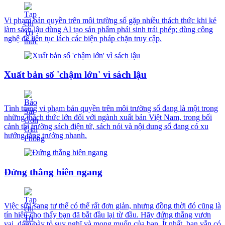
Vi phạm bản quyền trên môi trường số gặp nhiều thách thức khi kẻ
làm sách lậu dùng AI tạo sản phẩm phái sinh trái phép; dùng công
nghệ để liên tục lách các biện pháp chặn truy cập.
Xuất bản số 'chậm lớn' vì sách lậu
Tình trạng vi phạm bản quyền trên môi trường số đang là một trong
những thách thức lớn đối với ngành xuất bản Việt Nam, trong bối
cảnh thị trường sách điện tử, sách nói và nội dung số đang có xu
hướng tăng trưởng nhanh.
Đứng thẳng hiên ngang
Việc sửa sang tư thế có thể rất đơn giản, nhưng đồng thời đó cũng là
tín hiệu cho thấy bạn đã bắt đầu lại từ đầu. Hãy đứng thẳng vươn
vai, dám bày tỏ suy nghĩ và mong muốn của bạn. Ít nhất, bạn vẫn có