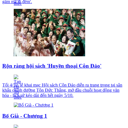
gấm mà đi đêm'.
Rộn ràng hội sách 'Huyền thoại Côn Đảo'
Tối 4/10, lễ khai mạc Hội sách Côn Đảo diễn ra trang trọng tại sân
khấu chính đường Tôn Đức Thắng, mở đầu chuỗi hoạt động văn
hóa - lịch sử kéo dài đến hết ngày 5/10.
Bố Già - Chương 1