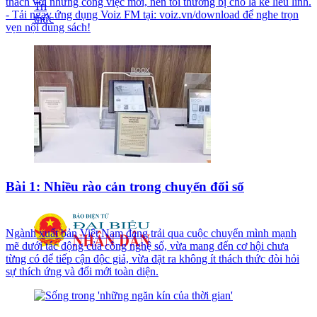
thách với những công việc mới, nên tôi thường bị cho là kẻ liều lĩnh.
- Tải ngay ứng dụng Voiz FM tại: voiz.vn/download để nghe trọn
vẹn nội dung sách!
Bài 1: Nhiều rào cản trong chuyển đổi số
Ngành xuất bản Việt Nam đang trải qua cuộc chuyển mình mạnh
mẽ dưới tác động của công nghệ số, vừa mang đến cơ hội chưa
từng có để tiếp cận độc giả, vừa đặt ra không ít thách thức đòi hỏi
sự thích ứng và đổi mới toàn diện.