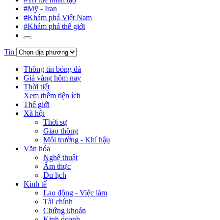
#Mỹ - Iran
#Khám phá Việt Nam
#Khám phá thế giới
Tin
Thông tin bóng đá
Giá vàng hôm nay
Thời tiết
Xem thêm tiện ích
Thế giới
Xã hội
Thời sự
Giao thông
Môi trường - Khí hậu
Văn hóa
Nghệ thuật
Ẩm thực
Du lịch
Kinh tế
Lao động - Việc làm
Tài chính
Chứng khoán
Kinh doanh