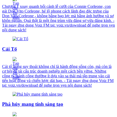
Chương 1 xoay quanh bối cảnh lễ cưới của Connie Corleone, con
gái Don Vito Corleone, hé lộ phong cách lãnh đạo đặc trưng của
Don Vito Corleone - không bằng bạo lực mà bằng ảnh hưởng và sự
khôn ngoan. Quả thật là một ông trùm vừa đáng sợ vừa đáng kính. -
Tải ngay ứng dụng Voiz FM tại: voiz.vn/download để nghe trọn vẹn
nội dung sách!
Cải Tổ
Cải tổ trong suy thoái không chỉ là hành động sống còn, mà còn là
cơ hội để tái cấu trúc doanh nghiệp một cách bền vững. Những
công ty thành công thường ít dựa vào sa thải mà tập trung vào cải
tiến hoạt động và chiến lược dài hạn. - Tải ngay ứng dụng Voiz FM
tại: voiz.vn/download để nghe trọn vẹn nội dung sách!
Phá hủy mang tính sáng tạo