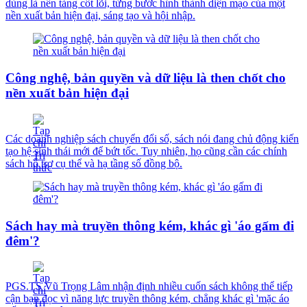
dùng là nền tảng cốt lõi, từng bước hình thành diện mạo của một
nền xuất bản hiện đại, sáng tạo và hội nhập.
Công nghệ, bản quyền và dữ liệu là then chốt cho
nền xuất bản hiện đại
Các doanh nghiệp sách chuyển đổi số, sách nói đang chủ động kiến
tạo hệ sinh thái mới để bứt tốc. Tuy nhiên, họ cũng cần các chính
sách hỗ trợ cụ thể và hạ tầng số đồng bộ.
Sách hay mà truyền thông kém, khác gì 'áo gấm đi
đêm'?
PGS.TS Vũ Trọng Lâm nhận định nhiều cuốn sách không thể tiếp
cận bạn đọc vì năng lực truyền thông kém, chẳng khác gì 'mặc áo