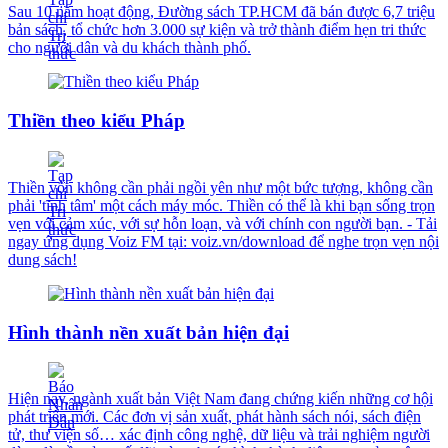
Sau 10 năm hoạt động, Đường sách TP.HCM đã bán được 6,7 triệu
bản sách, tổ chức hơn 3.000 sự kiện và trở thành điểm hẹn tri thức
cho người dân và du khách thành phố.
Thiền theo kiểu Pháp
Thiền vốn không cần phải ngồi yên như một bức tượng, không cần
phải 'tĩnh tâm' một cách máy móc. Thiền có thể là khi bạn sống trọn
vẹn với cảm xúc, với sự hỗn loạn, và với chính con người bạn. - Tải
ngay ứng dụng Voiz FM tại: voiz.vn/download để nghe trọn vẹn nội
dung sách!
Hình thành nền xuất bản hiện đại
Hiện nay, ngành xuất bản Việt Nam đang chứng kiến những cơ hội
phát triển mới. Các đơn vị sản xuất, phát hành sách nói, sách điện
tử, thư viện số… xác định công nghệ, dữ liệu và trải nghiệm người