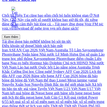
Chối bỏ Hiện Tại cũng bao gồm chối bỏ luôn không gian Ở Nơi
Này. Chỗ Này của một số người không bao giờ đủ tốt, đủ xứng
đáng để họ cảm thấy hài lòng cả. - Tải ngay ứng dụng Voiz FM tại:
voiz.vn/download để nghe trọn vẹn nội dung sách!
Xem thêm
Tải ứng dụng báo mới
Để không bỏ sót tin tức
Điều khoản sử dụng
Chính sách bảo mật
Iran
ASEAN Cup 2026
Việt Nam-Australia
Tô Lâm
Saysomphone
Phomvihane
Ngân hàng Nhà nước
Lê Minh Hưng
Đại sứ quán Lào
trung học phổ thông
Xaysomphone Phomvihane
điểm chuẩn
Liên
bang Nga
eo biển Hormuz
bão Dolphin
Chủ tịch HĐND
Nhà nước
Việt Nam
Lào
hai nước
Quốc hội Lào
nắng nóng
Australia
Trịnh
Khắc Cường
Đại học Công nghệ Sydney
AFF Cup 2026
Lịch thi
đấu AFF cup 2026
Bảng xếp hạng AFF Cup 2026
bóng đá
báo
bóng đá
bóng đá Việt Nam
thể thao
Lionel Messi
lamine yamal
Nguyễn Xuân Son
Nguyễn Đình Bắc
tin thế giới
pháp luật
Xã hội
tin bão
tin tức
giá vàng
Tuyển Việt Nam
U23 Việt Nam
U17 Việt
Nam
kết quả bóng đá
Ngoại hạng anh
bảng xếp hạng ngoại hạng
anh
lịch thi đấu ngoại hạng Anh
Cúp C1
Kết quả vietlott Power
6/55
kết quả xổ số
xổ số miền nam
xổ số miền bắc
xổ số miền trung
giao thông
thời sự
lịch vạn niên
Thời tiết
Thời tiết Thành Phố Hồ