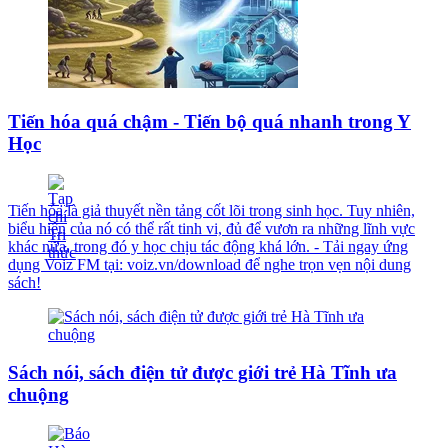
Tiến hóa quá chậm - Tiến bộ quá nhanh trong Y
Học
Tiến hóa là giả thuyết nền tảng cốt lõi trong sinh học. Tuy nhiên,
biểu hiện của nó có thể rất tinh vi, đủ để vươn ra những lĩnh vực
khác nữa, trong đó y học chịu tác động khá lớn. - Tải ngay ứng
dụng Voiz FM tại: voiz.vn/download để nghe trọn vẹn nội dung
sách!
Sách nói, sách điện tử được giới trẻ Hà Tĩnh ưa
chuộng