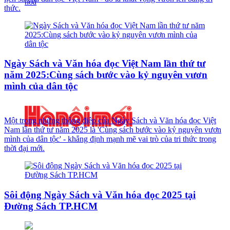
thức.
Ngày Sách và Văn hóa đọc Việt Nam lần thứ tư
năm 2025:Cùng sách bước vào kỷ nguyên vươn
mình của dân tộc
Một trong những thông điệp của Ngày Sách và Văn hóa đọc Việt
Nam lần thứ tư năm 2025 là 'Cùng sách bước vào kỷ nguyên vươn
mình của dân tộc' - khẳng định mạnh mẽ vai trò của tri thức trong
thời đại mới.
Sôi động Ngày Sách và Văn hóa đọc 2025 tại
Đường Sách TP.HCM