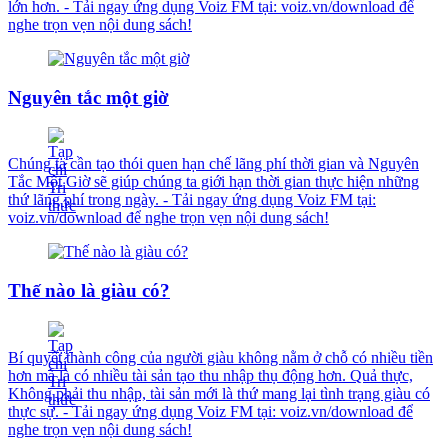
lớn hơn. - Tải ngay ứng dụng Voiz FM tại: voiz.vn/download để
nghe trọn vẹn nội dung sách!
Nguyên tắc một giờ
Chúng ta cần tạo thói quen hạn chế lãng phí thời gian và Nguyên
Tắc Một Giờ sẽ giúp chúng ta giới hạn thời gian thực hiện những
thứ lãng phí trong ngày. - Tải ngay ứng dụng Voiz FM tại:
voiz.vn/download để nghe trọn vẹn nội dung sách!
Thế nào là giàu có?
Bí quyết thành công của người giàu không nằm ở chỗ có nhiều tiền
hơn mà là có nhiều tài sản tạo thu nhập thụ động hơn. Quả thực,
Không phải thu nhập, tài sản mới là thứ mang lại tình trạng giàu có
thực sự. - Tải ngay ứng dụng Voiz FM tại: voiz.vn/download để
nghe trọn vẹn nội dung sách!