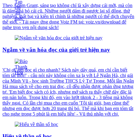
Theo Adam Grant, sáng tạo không chỉ là xây dựng cái mới, mà còn
là dám phá bỏ cái cũ. Những người dám đi ngược lại số đông, thử
nghiệm, thất bại và kiên trì chính là những người có thể dịch chuyển
thế giới. - Tải ngay ứng dụng Voiz FM tại: voiz.vn/download để
nghe trọn vẹn nội dung sách!
Ngẫm về văn hóa đọc của giới trẻ hiện nay
'Chị ơi, em đọc gì cho nhanh? Sách này dày quá, em chỉ cần biết
tóm tắt thôi!' - câu nói này không còn xa lạ với Lê Ngân Hà, chị gái
của Minh Vũ - học sinh Trường THCS Lý Tự Trọng. Mỗi lần Ngân
Hà mua sách về cho em trai đọc, cô đều nhận được phản ứng tương
tự. 'Em biết đọc sách có ích, nhưng mở sách ra thấy chữ dày đặc là
em nản luôn. Trong khi đó, em vào lướt tiktok 2 - 3 tiếng mà không
thấy ngại. Có lần chị mua cho em cuốn 'Tôi tài giỏi, bạn cũng thế'
nhưng em đọc được hơn 20 trang thì bỏ. Thế mà khi bạn em tóm tắt
cho nghe trong 5 phút là em hiểu liền' - Vũ thú nhận với chị.
Hiểu về thần số học