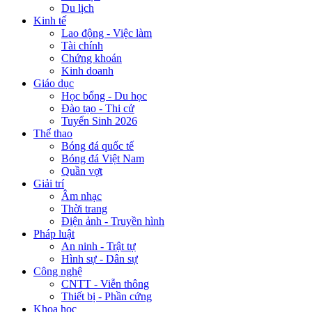
Du lịch
Kinh tế
Lao động - Việc làm
Tài chính
Chứng khoán
Kinh doanh
Giáo dục
Học bổng - Du học
Đào tạo - Thi cử
Tuyển Sinh 2026
Thể thao
Bóng đá quốc tế
Bóng đá Việt Nam
Quần vợt
Giải trí
Âm nhạc
Thời trang
Điện ảnh - Truyền hình
Pháp luật
An ninh - Trật tự
Hình sự - Dân sự
Công nghệ
CNTT - Viễn thông
Thiết bị - Phần cứng
Khoa học