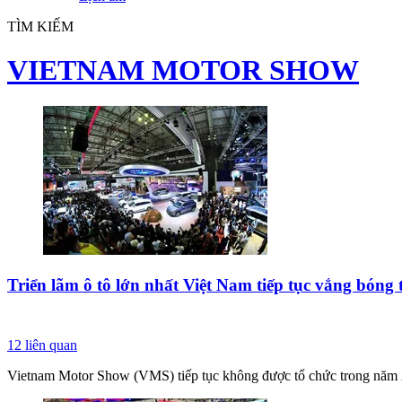
TÌM KIẾM
VIETNAM MOTOR SHOW
Triển lãm ô tô lớn nhất Việt Nam tiếp tục vắng bóng
12
liên quan
Vietnam Motor Show (VMS) tiếp tục không được tổ chức trong năm 20