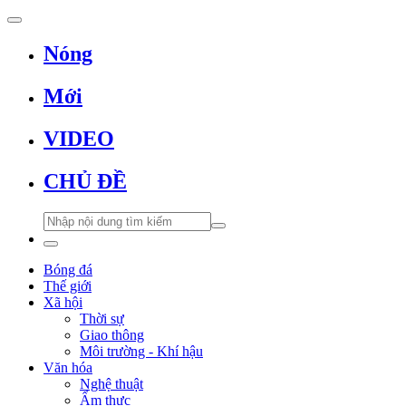
Nóng
Mới
VIDEO
CHỦ ĐỀ
Bóng đá
Thế giới
Xã hội
Thời sự
Giao thông
Môi trường - Khí hậu
Văn hóa
Nghệ thuật
Ẩm thực