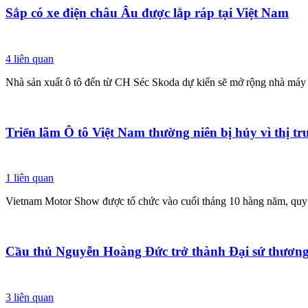
Sắp có xe điện châu Âu được lắp ráp tại Việt Nam
4
liên quan
Nhà sản xuất ô tô đến từ CH Séc Skoda dự kiến sẽ mở rộng nhà máy t
Triển lãm Ô tô Việt Nam thường niên bị hủy vì thị tr
1
liên quan
Vietnam Motor Show được tổ chức vào cuối tháng 10 hàng năm, quy tụ
Cầu thủ Nguyễn Hoàng Đức trở thành Đại sứ thương
3
liên quan