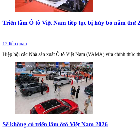
Triển lãm Ô tô Việt Nam tiếp tục bị hủy bỏ năm thứ 2 
12
liên quan
Hiệp hội các Nhà sản xuất Ô tô Việt Nam (VAMA) vừa chính thức t
Sẽ không có triển lãm ôtô Việt Nam 2026