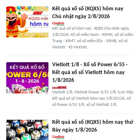
Kết quả xổ số (KQXS) hôm nay
Chủ nhật ngày 2/8/2026
Kết quả xổ số hôm nay - KQXS Chủ nhật ngày
2/8/2026: Xổ số miền Nam - XSMN, xổ số miền
Trung - XSMT, xổ số miền Bắc - XSMB, xổ số
Vietlott - XS Vietlott.
Vietlott 1/8 - Xổ số Power 6/55 -
Kết quả xổ số Vietlott hôm nay
1/8/2026
Vietlott 1/8, Vietlott Power 6/55 1/8, trực tiếp
kết quả xổ số Vietlott hôm nay 1/8/20126, xổ
số Power 6/55 1/8, xổ số Vietlott 1/8.
Kết quả xổ số (KQXS) hôm nay thứ
Bảy ngày 1/8/2026