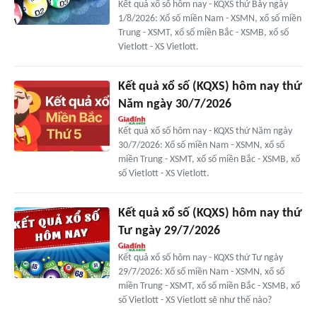
Kết quả xổ số hôm nay - KQXS thứ Bảy ngày
1/8/2026: Xổ số miền Nam - XSMN, xổ số miền
Trung - XSMT, xổ số miền Bắc - XSMB, xổ số
Vietlott - XS Vietlott.
Kết quả xổ số (KQXS) hôm nay thứ
Năm ngày 30/7/2026
Kết quả xổ số hôm nay - KQXS thứ Năm ngày
30/7/2026: Xổ số miền Nam - XSMN, xổ số
miền Trung - XSMT, xổ số miền Bắc - XSMB, xổ
số Vietlott - XS Vietlott.
Kết quả xổ số (KQXS) hôm nay thứ
Tư ngày 29/7/2026
Kết quả xổ số hôm nay - KQXS thứ Tư ngày
29/7/2026: Xổ số miền Nam - XSMN, xổ số
miền Trung - XSMT, xổ số miền Bắc - XSMB, xổ
số Vietlott - XS Vietlott sẽ như thế nào?