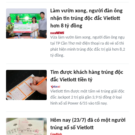
Làm vườn xong, người đàn ông
nhận tin trúng độc đắc Vietlott
hơn 8 tỷ đồng
Vừa làm vườn làm xong, người đàn ông ngụ
tại TP Cần Thơ mở điện thoại ra dò vé số thì
phát hiện mình trúng độc đắc trị giá hơn 8,2
tỷ đồng.
Tìm được khách hàng trúng độc
đắc Vietlott tiền tỷ
Vietlott tìm được một tấm vé trúng giải độc
đắc Jackpot 2 trị giá gần 3,9 tỷ đồng ở loại
hình xổ số Power 6/55 vào tối nay.
Hôm nay (23/7) đã có một người
trúng xổ số Vietlott