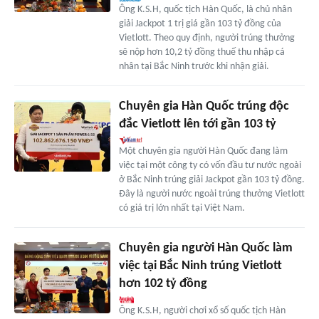
Ông K.S.H, quốc tịch Hàn Quốc, là chủ nhân
giải Jackpot 1 trị giá gần 103 tỷ đồng của
Vietlott. Theo quy định, người trúng thưởng
sẽ nộp hơn 10,2 tỷ đồng thuế thu nhập cá
nhân tại Bắc Ninh trước khi nhận giải.
Chuyên gia Hàn Quốc trúng độc
đắc Vietlott lên tới gần 103 tỷ
Một chuyên gia người Hàn Quốc đang làm
việc tại một công ty có vốn đầu tư nước ngoài
ở Bắc Ninh trúng giải Jackpot gần 103 tỷ đồng.
Đây là người nước ngoài trúng thưởng Vietlott
có giá trị lớn nhất tại Việt Nam.
Chuyên gia người Hàn Quốc làm
việc tại Bắc Ninh trúng Vietlott
hơn 102 tỷ đồng
Ông K.S.H, người chơi xổ số quốc tịch Hàn