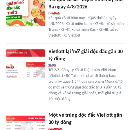
Ba ngày 4/8/2026
Kết quả xổ số hôm nay - KQXS thứ Ba ngày
4/8/2026: Xổ số miền Nam - XSMN, xổ số miền
Trung - XSMT, xổ số miền Bắc - XSMB, xổ số
Vietlott - XS Vietlott.
Vietlott lại 'nổ' giải độc đắc gần 30
tỷ đồng
Tối 2/8, Công ty Xổ số Điện toán Việt Nam
(Vietlott) - Bộ Tài chính phát đi thông báo,
trong kỳ quay 1.544 của sản phẩm Mega 6/45
có một vé trúng giải độc đắc trị giá gần 30 tỷ
đồng và 28 vé trúng giải nhất, mỗi giải trị giá
10 triệu đồng.
Một vé trúng độc đắc Vietlott gần
30 tỷ đồng