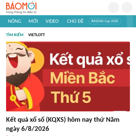
NÓNG
MỚI
VIDEO
CHỦ ĐỀ
#ASEAN Cup 2026
#Trí tuệ nhân tạo
#Mỹ - Iran
#Khám phá Việt Nam
TÌM KIẾM
VIETLOTT
#Khám phá thế giới
Kết quả xổ số (KQXS) hôm nay thứ Năm
ngày 6/8/2026