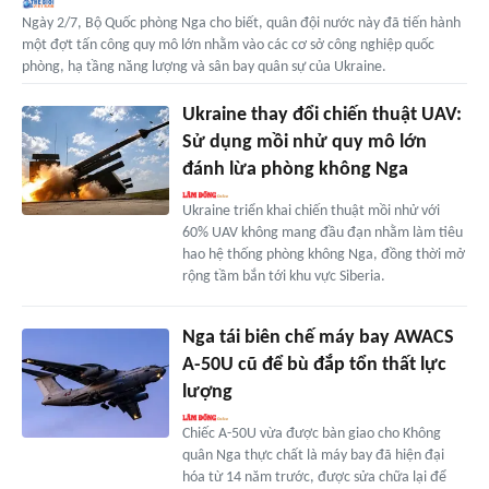
Ngày 2/7, Bộ Quốc phòng Nga cho biết, quân đội nước này đã tiến hành
một đợt tấn công quy mô lớn nhằm vào các cơ sở công nghiệp quốc
phòng, hạ tầng năng lượng và sân bay quân sự của Ukraine.
Ukraine thay đổi chiến thuật UAV:
Sử dụng mồi nhử quy mô lớn
đánh lừa phòng không Nga
Ukraine triển khai chiến thuật mồi nhử với
60% UAV không mang đầu đạn nhằm làm tiêu
hao hệ thống phòng không Nga, đồng thời mở
rộng tầm bắn tới khu vực Siberia.
Nga tái biên chế máy bay AWACS
A-50U cũ để bù đắp tổn thất lực
lượng
Chiếc A-50U vừa được bàn giao cho Không
quân Nga thực chất là máy bay đã hiện đại
hóa từ 14 năm trước, được sửa chữa lại để