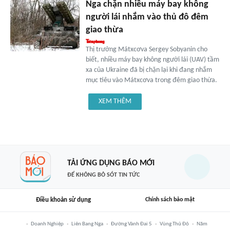
Nga chặn nhiều máy bay không
người lái nhắm vào thủ đô đêm
giao thừa
Thị trưởng Mátxcơva Sergey Sobyanin cho
biết, nhiều máy bay không người lái (UAV) tầm
xa của Ukraine đã bị chặn lại khi đang nhắm
mục tiêu vào Mátxcơva trong đêm giao thừa.
XEM THÊM
TẢI ỨNG DỤNG BÁO MỚI
ĐỂ KHÔNG BỎ SÓT TIN TỨC
Điều khoản sử dụng
Chính sách bảo mật
Doanh Nghiệp
Liên Bang Nga
Đường Vành Đai 5
Vùng Thủ Đô
Năm