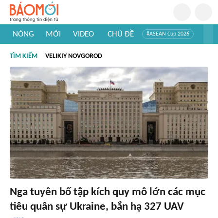
NÓNG
MỚI
VIDEO
CHỦ ĐỀ
#ASEAN Cup 2026
#Trí tuệ nhân tạo
#Mỹ - Iran
#Khám phá Việt Nam
TÌM KIẾM
VELIKIY NOVGOROD
#Khám phá thế giới
Nga tuyên bố tập kích quy mô lớn các mục
tiêu quân sự Ukraine, bắn hạ 327 UAV