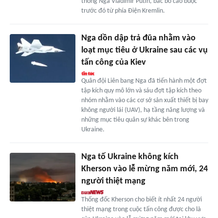
thống Nga Vladimir Putin, bác bỏ cáo buộc
trước đó từ phía Điện Kremlin.
Nga dồn dập trả đũa nhằm vào
loạt mục tiêu ở Ukraine sau các vụ
tấn công của Kiev
Quân đội Liên bang Nga đã tiến hành một đợt
tập kích quy mô lớn và sáu đợt tập kích theo
nhóm nhằm vào các cơ sở sản xuất thiết bị bay
không người lái (UAV), hạ tầng năng lượng và
những mục tiêu quân sự khác bên trong
Ukraine.
Nga tố Ukraine không kích
Kherson vào lễ mừng năm mới, 24
người thiệt mạng
Thống đốc Kherson cho biết ít nhất 24 người
thiệt mạng trong cuộc tấn công được cho là