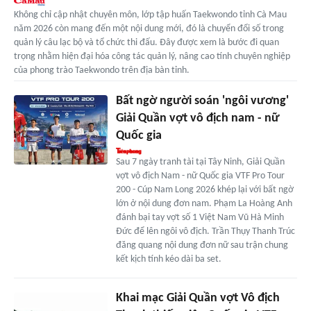
Không chỉ cập nhật chuyên môn, lớp tập huấn Taekwondo tỉnh Cà Mau
năm 2026 còn mang đến một nội dung mới, đó là chuyển đổi số trong
quản lý câu lạc bộ và tổ chức thi đấu. Đây được xem là bước đi quan
trọng nhằm hiện đại hóa công tác quản lý, nâng cao tính chuyên nghiệp
của phong trào Taekwondo trên địa bàn tỉnh.
Bất ngờ người soán 'ngôi vương'
Giải Quần vợt vô địch nam - nữ
Quốc gia
Sau 7 ngày tranh tài tại Tây Ninh, Giải Quần
vợt vô địch Nam - nữ Quốc gia VTF Pro Tour
200 - Cúp Nam Long 2026 khép lại với bất ngờ
lớn ở nội dung đơn nam. Phạm La Hoàng Anh
đánh bại tay vợt số 1 Việt Nam Vũ Hà Minh
Đức để lên ngôi vô địch. Trần Thụy Thanh Trúc
đăng quang nội dung đơn nữ sau trận chung
kết kịch tính kéo dài ba set.
Khai mạc Giải Quần vợt Vô địch