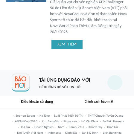
Giải quần vợt chuyên nghiệp ATP Challenger
50 do Liên đoàn Quần vợt Việt Nam (VTF) phối
hợp với NovaGroup và đơn vị thành viên Nova
Sports tổ chức đã bắt đầu khởi tranh tại
NovaWorld Phan Thiet (Lâm Đồng) từ ngày
20/1/2026.
XEM THÊM
TẢI ỨNG DỤNG BÁO MỚI
ĐỂ KHÔNG BỎ SÓT TIN TỨC
Điều khoản sử dụng
Chính sách bảo mật
Sophon Zaram
Hạ Tầng
Luật Phát Triển Đô Thị
THPT Chuyên Tuyên Quang
ASEAN Cup 2026
Kim Sang-Sik
Singapore
Hồ Văn Khoa
Eo Biển Hormuz
Tô Lâm
Doanh Nghiệp
Năm
Campuchia
Khánh Sky
Tháo Gỡ
Đội Tuyển Việt Nam
Indonesia
Đình Bắc
Sân Mỹ Đình
Liên Bang Nga