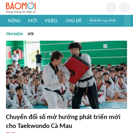
NÓNG
MỚI
VIDEO
CHỦ ĐỀ
#ASEAN Cup 2026
#Trí tuệ nhân tạo
#Mỹ - Iran
#Khám phá Việt Nam
TÌM KIẾM
VTF
#Khám phá thế giới
Chuyển đổi số mở hướng phát triển mới
cho Taekwondo Cà Mau