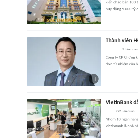
kiến chào bán 100 t
huy động 9.000 tỷ đ
Thành viên H
3
liên quan
Công ty CP Chứng 
đơn từ nhiệm của ô
VietinBank d
792
liên quan
Nhóm 10 ngân hàng 
VietinBank là nhà 