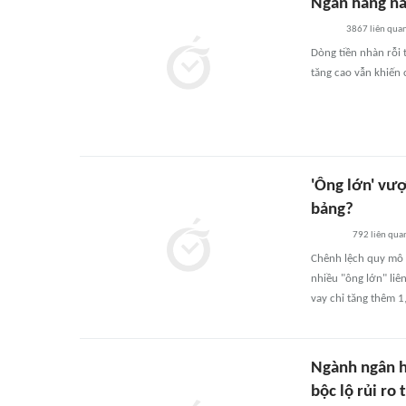
Ngân hàng nào
3867
liên qua
Dòng tiền nhàn rỗi 
tăng cao vẫn khiến 
'Ông lớn' vượ
bảng?
792
liên qua
Chênh lệch quy mô v
nhiều "ông lớn" liê
vay chỉ tăng thêm 
Ngành ngân h
bộc lộ rủi ro