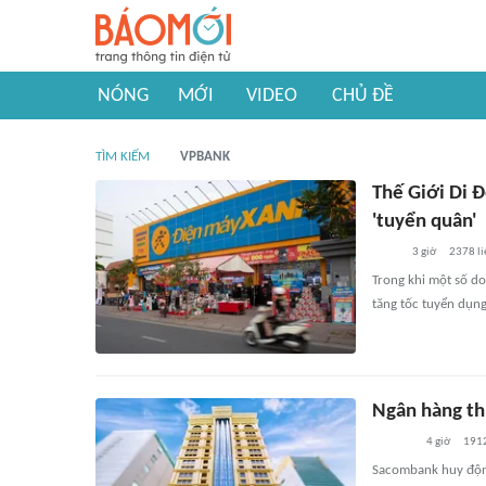
NÓNG
MỚI
VIDEO
CHỦ ĐỀ
TÌM KIẾM
VPBANK
Thế Giới Di 
'tuyển quân'
3 giờ
2378
li
Trong khi một số do
tăng tốc tuyển dụn
Ngân hàng thu
4 giờ
191
Sacombank huy động