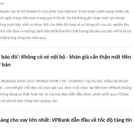
uan
chuyên sâu từ SSI Research vừa phác họa một bức tranh toàn cảnh mang nhiều sắc
ành ngân hàng Việt Nam trong quý II/2026. Dù hệ thống ghi nhận mức lợi nhuận
ưởng vượt bậc nhờ sự phục hồi của biên lãi ròng và sự bùng nổ của các nguồn thu
 tích vẫn đưa ra những cảnh báo khắt khe khi chất lượng tài sản suy yếu với tỷ lệ nợ
hất trong vòng sáu năm qua.
báo đỏ': Không có vé nội bộ - khán giả cẩn thận mất tiền
 bán
a BIGBANG 2026–2027 WORLD TOUR < XX : COSMOS > tại Hà Nội, nhiều tài khoản
bộ', cam kết giữ chỗ đẹp với mức giá cao. Đơn vị tổ chức tại Việt Nam VPBank khẳng
không đúng sự thật: toàn bộ vé của hai đêm diễn đều được phân phối qua CTicket,
 vé nội bộ bán riêng như quảng cáo.
àng cho vay lớn nhất: VPBank dẫn đầu về tốc độ tăng tín