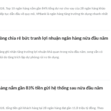
026, Top 10 ngân hàng nắm gần 84% tổng dư nợ cho vay của 28 ngân hàng khảo
 tiếp tục dẫn đầu về quy mô, VPBank là ngân hàng tăng trưởng tín dụng nhanh nhất
hòng chia rẽ bức tranh lợi nhuận ngân hàng nửa đầu năm
àng ghi nhận tăng trưởng lợi nhuận khả quan trong nửa đầu năm, song vẫn có
ùi do tăng trích lập dự phòng rủi ro tín dụng.
hàng nắm gần 83% tiền gửi hệ thống sau nửa đầu năm
6, tổng tiền gửi khách hàng tại 28 ngân hàng đạt gần 15,8 triệu tỷ đồng. Theo