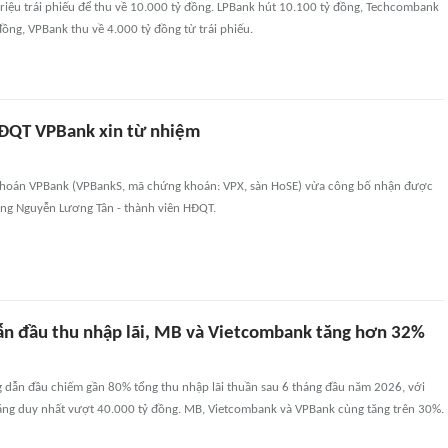
riệu trái phiếu để thu về 10.000 tỷ đồng. LPBank hút 10.100 tỷ đồng, Techcombank
ồng, VPBank thu về 4.000 tỷ đồng từ trái phiếu.
ĐQT VPBank xin từ nhiệm
khoán VPBank (VPBankS, mã chứng khoán: VPX, sàn HoSE) vừa công bố nhận được
ng Nguyễn Lương Tân - thành viên HĐQT.
ẫn đầu thu nhập lãi, MB và Vietcombank tăng hơn 32%
dẫn đầu chiếm gần 80% tổng thu nhập lãi thuần sau 6 tháng đầu năm 2026, với
băng duy nhất vượt 40.000 tỷ đồng. MB, Vietcombank và VPBank cùng tăng trên 30%.