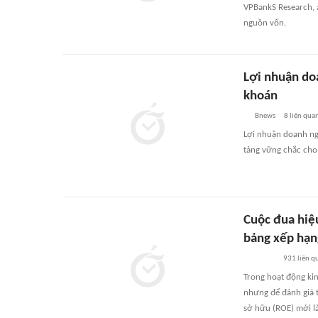
VPBankS Research, á
nguồn vốn.
Lợi nhuận do
khoán
Bnews
8
liên qua
Lợi nhuận doanh ngh
tảng vững chắc cho
Cuộc đua hiệ
bảng xếp hạ
931
liên q
Trong hoạt động ki
nhưng để đánh giá t
sở hữu (ROE) mới là