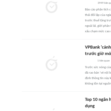
3949
liên q
Báo cáo phân tích 
thái đối lập của ng
trước thuế tăng tr
ngoài lãi, giới phân
xấu chạm mức cao n
VPBank 'cảnh 
trước giờ mở
1
liên quan
Trước sức nóng củ
đã rao bán 'vé nội 
định thông tin này 
không tồn tại nguồn
Top 10 ngân h
dụng