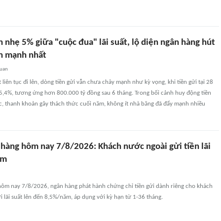
h nhẹ 5% giữa "cuộc đua" lãi suất, lộ diện ngân hàng hút
ền mạnh nhất
quan
 liên tục đi lên, dòng tiền gửi vẫn chưa chảy mạnh như kỳ vọng, khi tiền gửi tại 28
 5,4%, tương ứng hơn 800.000 tỷ đồng sau 6 tháng. Trong bối cảnh huy động tiền
ực, thanh khoản gây thách thức cuối năm, không ít nhà băng đã đẩy mạnh nhiều
 hàng hôm nay 7/8/2026: Khách nước ngoài gửi tiền lãi
ăm
 hôm nay 7/8/2026, ngân hàng phát hành chứng chỉ tiền gửi dành riêng cho khách
 lãi suất lên đến 8,5%/năm, áp dụng với kỳ hạn từ 1-36 tháng.