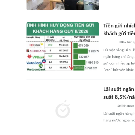
Tiền gửi nhíc
khách gửi ti
3867
liên 
Dù mặt bằng lãi suất
ngân hàng chỉ tăng
gửi còn nhiều áp l
"van" hút vốn khác.
Lãi suất ngân
suất 8,5%/n
16
liên quan
Lãi suất ngân hàng
hàng nước ngoài với