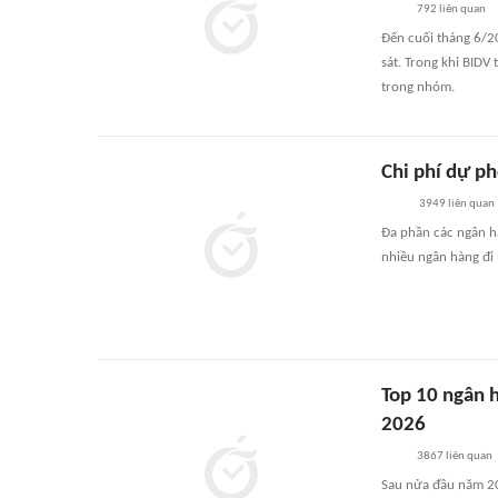
792
liên quan
Đến cuối tháng 6/2
sát. Trong khi BIDV
trong nhóm.
Chi phí dự p
3949
liên quan
Đa phần các ngân h
nhiều ngân hàng đi l
Top 10 ngân 
2026
3867
liên quan
Sau nửa đầu năm 202