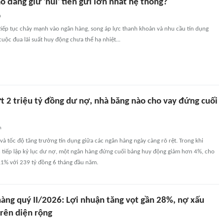
 đang giữ 'núi' tiền gửi lớn nhất hệ thống?
n
tiếp tục chảy mạnh vào ngân hàng, song áp lực thanh khoản và nhu cầu tín dụng
cuộc đua lãi suất huy động chưa thể hạ nhiệt...
t 2 triệu tỷ đồng dư nợ, nhà băng nào cho vay đứng cuối
n
à tốc độ tăng trưởng tín dụng giữa các ngân hàng ngày càng rõ rệt. Trong khi
n tiếp lập kỷ lục dư nợ, một ngân hàng đứng cuối bảng huy động giảm hơn 4%, cho
1,1% với 239 tỷ đồng 6 tháng đầu năm.
àng quý II/2026: Lợi nhuận tăng vọt gần 28%, nợ xấu
 trên diện rộng