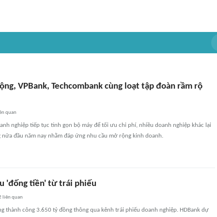
Động, VPBank, Techcombank cùng loạt tập đoàn rầm rộ
ên quan
anh nghiệp tiếp tục tinh gọn bộ máy để tối ưu chi phí, nhiều doanh nghiệp khác lại
g nửa đầu năm nay nhằm đáp ứng nhu cầu mở rộng kinh doanh.
 'đống tiền' từ trái phiếu
2
liên quan
 thành công 3.650 tỷ đồng thông qua kênh trái phiếu doanh nghiệp. HDBank dự