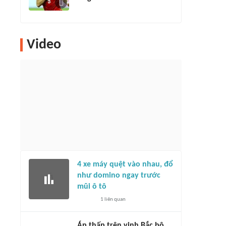
Video
4 xe máy quệt vào nhau, đổ
như domino ngay trước
mũi ô tô
1
liên quan
Áp thấp trên vịnh Bắc bộ