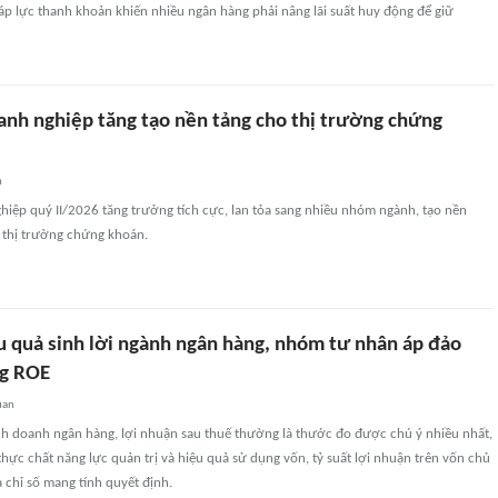
p lực thanh khoản khiến nhiều ngân hàng phải nâng lãi suất huy động để giữ
anh nghiệp tăng tạo nền tảng cho thị trường chứng
n
iệp quý II/2026 tăng trưởng tích cực, lan tỏa sang nhiều nhóm ngành, tạo nền
 thị trường chứng khoán.
u quả sinh lời ngành ngân hàng, nhóm tư nhân áp đảo
ng ROE
uan
nh doanh ngân hàng, lợi nhuận sau thuế thường là thước đo được chú ý nhiều nhất,
hực chất năng lực quản trị và hiệu quả sử dụng vốn, tỷ suất lợi nhuận trên vốn chủ
 chỉ số mang tính quyết định.