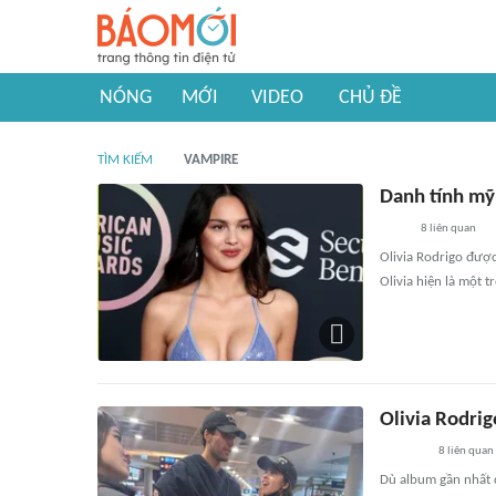
NÓNG
MỚI
VIDEO
CHỦ ĐỀ
TÌM KIẾM
VAMPIRE
Danh tính mỹ
8
liên quan
Olivia Rodrigo được
Olivia hiện là một 
Olivia Rodri
8
liên quan
Dù album gần nhất c