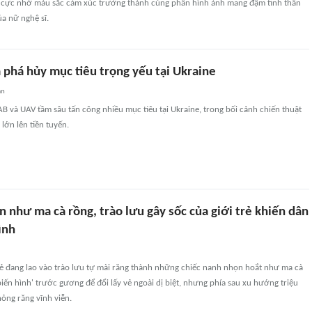
h cực nhờ màu sắc cảm xúc trưởng thành cùng phần hình ảnh mang đậm tinh thần
ủa nữ nghệ sĩ.
phá hủy mục tiêu trọng yếu tại Ukraine
an
 và UAV tầm sâu tấn công nhiều mục tiêu tại Ukraine, trong bối cảnh chiến thuật
lớn lên tiền tuyến.
 như ma cà rồng, trào lưu gây sốc của giới trẻ khiến dân
ình
rẻ đang lao vào trào lưu tự mài răng thành những chiếc nanh nhọn hoắt như ma cà
'biến hình' trước gương để đổi lấy vẻ ngoài dị biệt, nhưng phía sau xu hướng triệu
hỏng răng vĩnh viễn.