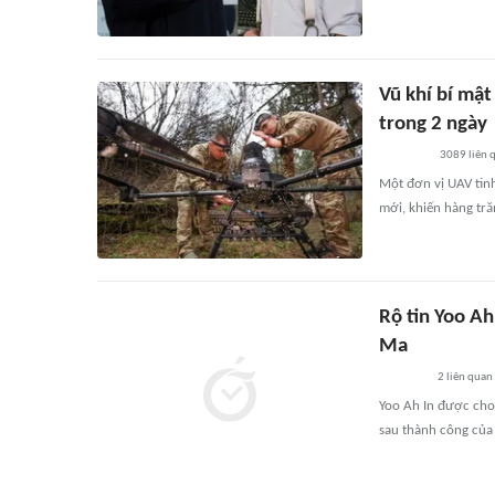
Vũ khí bí mậ
trong 2 ngày
3089
liên 
Một đơn vị UAV tin
mới, khiến hàng tră
Rộ tin Yoo Ah
Ma
2
liên quan
Yoo Ah In được cho
sau thành công của