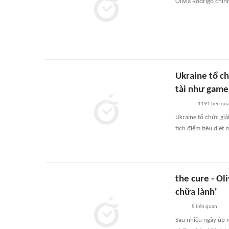
Olivia Rodrigo chín
Ukraine tổ ch
tài như game
1191
liên qu
Ukraine tổ chức giả
tích điểm tiêu diệt
the cure - Ol
chữa lành'
5
liên quan
Sau nhiều ngày úp m