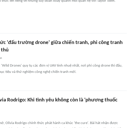
h thức lên tiếng về những suy đoán xoay quanh mối quan hệ với Taylor Swift.
ức 'đấu trường drone' giữa chiến tranh, phi công tranh
 thủ
an
i 'Wild Drones' quy tụ các đơn vị UAV tinh nhuệ nhất, nơi phi công drone thi đấu,
 mục tiêu và thử nghiệm công nghệ chiến tranh mới.
ivia Rodrigo: Khi tình yêu không còn là 'phương thuốc
ở, Olivia Rodrigo chính thức phát hành ca khúc 'the cure'. Bài hát nhận được