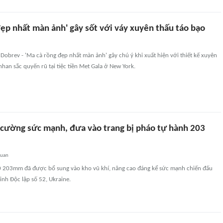
đẹp nhất màn ảnh' gây sốt với váy xuyên thấu táo bạo
 Dobrev - 'Ma cà rồng đẹp nhất màn ảnh' gây chú ý khi xuất hiện với thiết kế xuyên
nhan sắc quyến rũ tại tiệc tiền Met Gala ở New York.
 cường sức mạnh, đưa vào trang bị pháo tự hành 203
quan
 203mm đã được bổ sung vào kho vũ khí, nâng cao đáng kể sức mạnh chiến đấu
nh Độc lập số 52, Ukraine.