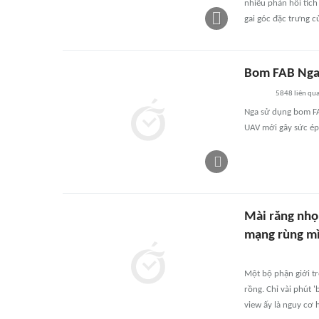
nhiều phản hồi tíc
gai góc đặc trưng c
Bom FAB Nga 
5848
liên qu
Nga sử dụng bom FAB
UAV mới gây sức ép 
Mài răng nhọn
mạng rùng m
Một bộ phận giới t
rồng. Chỉ vài phút 
view ấy là nguy cơ 