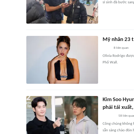
sĩ sinh đã bước sa
Mỹ nhân 23 t
8
liên quan
Olivia Rodrigo được
Phố Wall.
Kim Soo Hyun 
phải tái xuất,
58
liên qua
Công chúng không h
sẵn sàng chào đón h