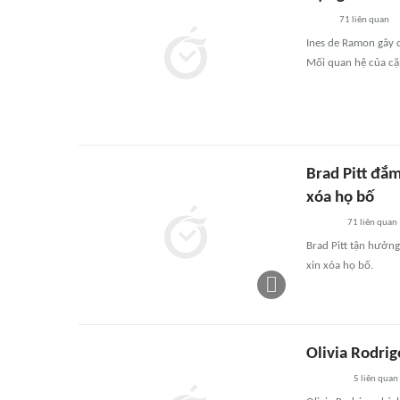
71
liên quan
Ines de Ramon gây c
Mối quan hệ của cặ
Brad Pitt đắm
xóa họ bố
71
liên quan
Brad Pitt tận hưởng
xin xóa họ bố.
Olivia Rodrig
5
liên quan