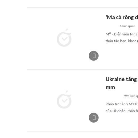
'Ma cà rồng 
6
liên quan
MỸ - Diễn viên Nina
thấu táo bạo, khoe 
Ukraine tăng
mm
991
liên 
Pháo tự hành M110
của Lữ đoàn Pháo bi