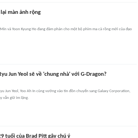
 lại màn ảnh rộng
g Min và Yoon Kyung Ho đang đàm phán cho một bộ phim ma cà rồng mới của đạo
Ryu Jun Yeol sẽ về 'chung nhà' với G-Dragon?
yu Jun Yeol, Yoo Ah In cũng vướng vào tin đồn chuyển sang Galaxy Corporation,
y vẫn giữ im lặng.
9 tuổi của Brad Pitt gây chú ý