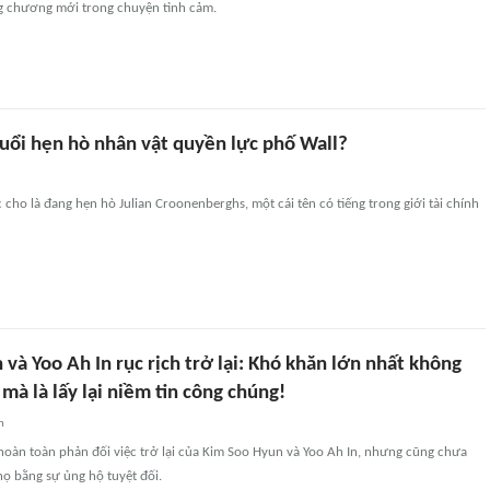
ng chương mới trong chuyện tình cảm.
uổi hẹn hò nhân vật quyền lực phố Wall?
 cho là đang hẹn hò Julian Croonenberghs, một cái tên có tiếng trong giới tài chính
và Yoo Ah In rục rịch trở lại: Khó khăn lớn nhất không
 mà là lấy lại niềm tin công chúng!
n
oàn toàn phản đối việc trở lại của Kim Soo Hyun và Yoo Ah In, nhưng cũng chưa
ọ bằng sự ủng hộ tuyệt đối.