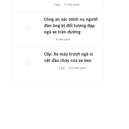
4 giờ
15
liên quan
Công an xác minh vụ người
đàn ông bị đối tượng đạp
ngã xe trên đường
8
liên quan
Clip: Xe máy trượt ngã vì
vệt dầu chảy của xe ben
3 giờ
331
liên quan