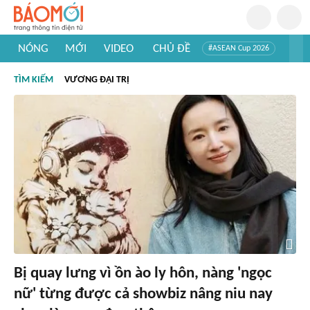
NÓNG
MỚI
VIDEO
CHỦ ĐỀ
#ASEAN Cup 2026
#Trí tuệ nhân tạo
#Mỹ - Iran
#Khám phá Việt Nam
TÌM KIẾM
VƯƠNG ĐẠI TRỊ
#Khám phá thế giới
Bị quay lưng vì ồn ào ly hôn, nàng 'ngọc
nữ' từng được cả showbiz nâng niu nay