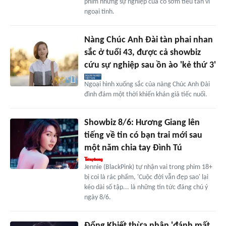
phim nhưng sự nghiệp của cô sớm tiêu tan vì
ngoại tình.
Nàng Chúc Anh Đài tàn phai nhan
sắc ở tuổi 43, được cả showbiz
cứu sự nghiệp sau ồn ào 'kẻ thứ 3'
Ngoại hình xuống sắc của nàng Chúc Anh Đài
đình đám một thời khiến khán giả tiếc nuối.
Showbiz 8/6: Hương Giang lên
tiếng về tin có bạn trai mới sau
một năm chia tay Đình Tú
Jennie (BlackPink) tự nhận vai trong phim 18+
bị coi là rác phẩm, 'Cuộc đời vẫn đẹp sao' lại
kéo dài số tập... là những tin tức đáng chú ý
ngày 8/6.
Đổng Khiết thừa nhận 'đánh mất