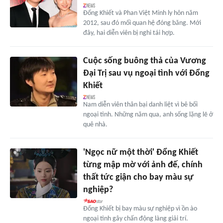
Đổng Khiết và Phan Việt Minh ly hôn năm
2012, sau đó mối quan hệ đóng băng. Mới
đây, hai diễn viên bị nghi tái hợp.
Cuộc sống buông thả của Vương
Đại Trị sau vụ ngoại tình với Đổng
Khiết
Nam diễn viên thân bại danh liệt vì bê bối
ngoại tình. Những năm qua, anh sống lặng lẽ ở
quê nhà.
'Ngọc nữ một thời' Đổng Khiết
từng mập mờ với ảnh đế, chính
thất tức giận cho bay màu sự
nghiệp?
Đổng Khiết bị bay màu sự nghiệp vì ồn ào
ngoại tình gây chấn động làng giải trí.