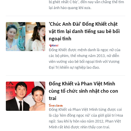
bị ghét nhất C-biz', đến nay vẫn chẳng thể tìm
lại ánh hào quang khi xưa.
'Chúc Anh Đài' Đổng Khiết chật
vật tìm lại danh tiếng sau bê bối
ngoại tình
Đổng Khiết được mệnh danh là ngọc nữ của
các bộ phim, thế nhưng năm 2013, nữ diễn
viên vướng vào bê bối ngoại tình với Vương
Đại Trị khiến sự nghiệp lao đao.
Đổng Khiết và Phan Việt Minh
cùng tổ chức sinh nhật cho con
trai
Đổng Khiết và Phan Việt Minh từng được coi
là cặp 'kim đồng ngọc nữ' của giới giải trí Hoa
ngữ. Sau khi ly hôn vào năm 2012, Phan Việt
Minh rất khó được nhìn thấy con trai.