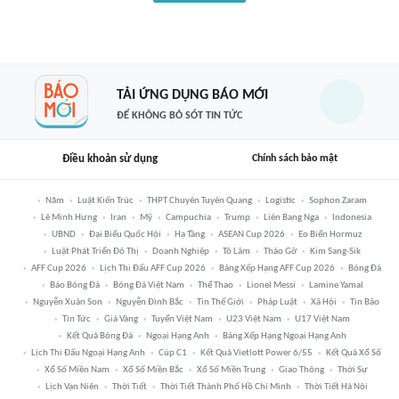
TẢI ỨNG DỤNG BÁO MỚI
ĐỂ KHÔNG BỎ SÓT TIN TỨC
Điều khoản sử dụng
Chính sách bảo mật
Năm
Luật Kiến Trúc
THPT Chuyên Tuyên Quang
Logistic
Sophon Zaram
Lê Minh Hưng
Iran
Mỹ
Campuchia
Trump
Liên Bang Nga
Indonesia
UBND
Đại Biểu Quốc Hội
Hạ Tầng
ASEAN Cup 2026
Eo Biển Hormuz
Luật Phát Triển Đô Thị
Doanh Nghiệp
Tô Lâm
Tháo Gỡ
Kim Sang-Sik
AFF Cup 2026
Lịch Thi Đấu AFF Cup 2026
Bảng Xếp Hạng AFF Cup 2026
Bóng Đá
Báo Bóng Đá
Bóng Đá Việt Nam
Thể Thao
Lionel Messi
Lamine Yamal
Nguyễn Xuân Son
Nguyễn Đình Bắc
Tin Thế Giới
Pháp Luật
Xã Hội
Tin Bão
Tin Tức
Giá Vàng
Tuyển Việt Nam
U23 Việt Nam
U17 Việt Nam
Kết Quả Bóng Đá
Ngoại Hạng Anh
Bảng Xếp Hạng Ngoại Hạng Anh
Lịch Thi Đấu Ngoại Hạng Anh
Cúp C1
Kết Quả Vietlott Power 6/55
Kết Quả Xổ Số
Xổ Số Miền Nam
Xổ Số Miền Bắc
Xổ Số Miền Trung
Giao Thông
Thời Sự
Lịch Vạn Niên
Thời Tiết
Thời Tiết Thành Phố Hồ Chí Minh
Thời Tiết Hà Nội