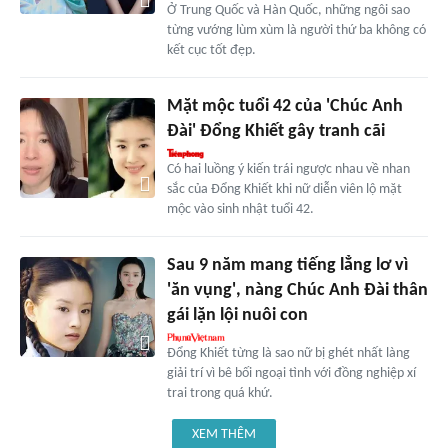
Ở Trung Quốc và Hàn Quốc, những ngôi sao
từng vướng lùm xùm là người thứ ba không có
kết cục tốt đẹp.
Mặt mộc tuổi 42 của 'Chúc Anh
Đài' Đổng Khiết gây tranh cãi
Có hai luồng ý kiến trái ngược nhau về nhan
sắc của Đổng Khiết khi nữ diễn viên lộ mặt
mộc vào sinh nhật tuổi 42.
Sau 9 năm mang tiếng lẳng lơ vì
'ăn vụng', nàng Chúc Anh Đài thân
gái lặn lội nuôi con
Đổng Khiết từng là sao nữ bị ghét nhất làng
giải trí vì bê bối ngoại tình với đồng nghiệp xí
trai trong quá khứ.
XEM THÊM