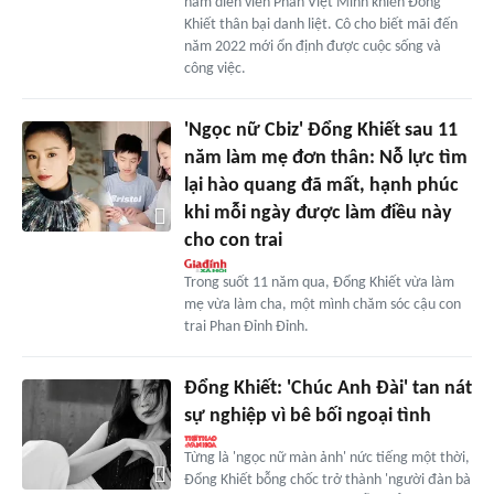
nam diễn viên Phan Việt Minh khiến Đổng
Khiết thân bại danh liệt. Cô cho biết mãi đến
năm 2022 mới ổn định được cuộc sống và
công việc.
'Ngọc nữ Cbiz' Đổng Khiết sau 11
năm làm mẹ đơn thân: Nỗ lực tìm
lại hào quang đã mất, hạnh phúc
khi mỗi ngày được làm điều này
cho con trai
Trong suốt 11 năm qua, Đổng Khiết vừa làm
mẹ vừa làm cha, một mình chăm sóc cậu con
trai Phan Đỉnh Đỉnh.
Đổng Khiết: 'Chúc Anh Đài' tan nát
sự nghiệp vì bê bối ngoại tình
Từng là 'ngọc nữ màn ảnh' nức tiếng một thời,
Đổng Khiết bỗng chốc trở thành 'người đàn bà