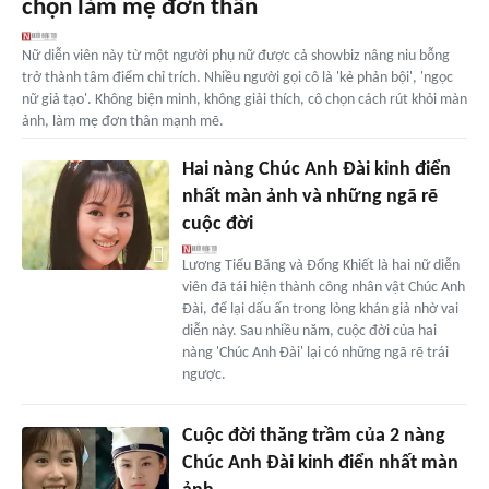
chọn làm mẹ đơn thân
Nữ diễn viên này từ một người phụ nữ được cả showbiz nâng niu bỗng
trở thành tâm điểm chỉ trích. Nhiều người gọi cô là 'kẻ phản bội', 'ngọc
nữ giả tạo'. Không biện minh, không giải thích, cô chọn cách rút khỏi màn
ảnh, làm mẹ đơn thân mạnh mẽ.
Hai nàng Chúc Anh Đài kinh điển
nhất màn ảnh và những ngã rẽ
cuộc đời
Lương Tiểu Băng và Đổng Khiết là hai nữ diễn
viên đã tái hiện thành công nhân vật Chúc Anh
Đài, để lại dấu ấn trong lòng khán giả nhờ vai
diễn này. Sau nhiều năm, cuộc đời của hai
nàng 'Chúc Anh Đài' lại có những ngã rẽ trái
ngược.
Cuộc đời thăng trầm của 2 nàng
Chúc Anh Đài kinh điển nhất màn