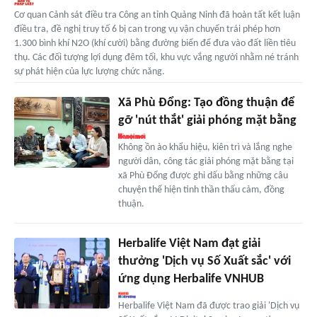
Cơ quan Cảnh sát điều tra Công an tỉnh Quảng Ninh đã hoàn tất kết luận
điều tra, đề nghị truy tố 6 bị can trong vụ vận chuyển trái phép hơn
1.300 bình khí N2O (khí cười) bằng đường biển để đưa vào đất liền tiêu
thụ. Các đối tượng lợi dụng đêm tối, khu vực vắng người nhằm né tránh
sự phát hiện của lực lượng chức năng.
Xã Phù Đổng: Tạo đồng thuận để
gỡ 'nút thắt' giải phóng mặt bằng
Không ồn ào khẩu hiệu, kiên trì và lắng nghe
người dân, công tác giải phóng mặt bằng tại
xã Phù Đổng được ghi dấu bằng những câu
chuyện thể hiện tinh thần thấu cảm, đồng
thuận.
Herbalife Việt Nam đạt giải
thưởng 'Dịch vụ Số Xuất sắc' với
ứng dụng Herbalife VNHUB
Herbalife Việt Nam đã được trao giải 'Dịch vụ