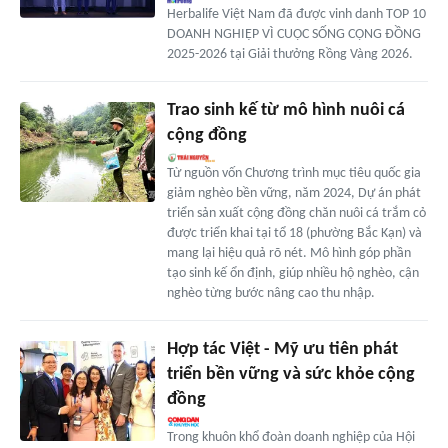
Herbalife Việt Nam đã được vinh danh TOP 10
DOANH NGHIỆP VÌ CUỘC SỐNG CỘNG ĐỒNG
2025-2026 tại Giải thưởng Rồng Vàng 2026.
Trao sinh kế từ mô hình nuôi cá
cộng đồng
Từ nguồn vốn Chương trình mục tiêu quốc gia
giảm nghèo bền vững, năm 2024, Dự án phát
triển sản xuất cộng đồng chăn nuôi cá trắm cỏ
được triển khai tại tổ 18 (phường Bắc Kạn) và
mang lại hiệu quả rõ nét. Mô hình góp phần
tạo sinh kế ổn định, giúp nhiều hộ nghèo, cận
nghèo từng bước nâng cao thu nhập.
Hợp tác Việt - Mỹ ưu tiên phát
triển bền vững và sức khỏe cộng
đồng
Trong khuôn khổ đoàn doanh nghiệp của Hội