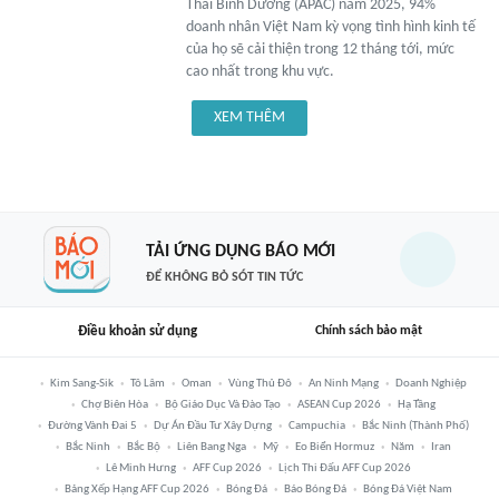
Thái Bình Dương (APAC) năm 2025, 94%
doanh nhân Việt Nam kỳ vọng tình hình kinh tế
của họ sẽ cải thiện trong 12 tháng tới, mức
cao nhất trong khu vực.
XEM THÊM
TẢI ỨNG DỤNG BÁO MỚI
ĐỂ KHÔNG BỎ SÓT TIN TỨC
Điều khoản sử dụng
Chính sách bảo mật
Kim Sang-Sik
Tô Lâm
Oman
Vùng Thủ Đô
An Ninh Mạng
Doanh Nghiệp
Chợ Biên Hòa
Bộ Giáo Dục Và Đào Tạo
ASEAN Cup 2026
Hạ Tầng
Đường Vành Đai 5
Dự Án Đầu Tư Xây Dựng
Campuchia
Bắc Ninh (thành Phố)
Bắc Ninh
Bắc Bộ
Liên Bang Nga
Mỹ
Eo Biển Hormuz
Năm
Iran
Lê Minh Hưng
AFF Cup 2026
Lịch Thi Đấu AFF Cup 2026
Bảng Xếp Hạng AFF Cup 2026
Bóng Đá
Báo Bóng Đá
Bóng Đá Việt Nam