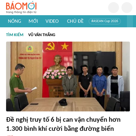
NÓNG
MỚI
VIDEO
CHỦ ĐỀ
#ASEAN Cup 2026
#Trí tuệ nhân tạo
#Mỹ - Iran
#Khám phá Việt Nam
TÌM KIẾM
VŨ VĂN THẮNG
#Khám phá thế giới
Đề nghị truy tố 6 bị can vận chuyển hơn
1.300 bình khí cười bằng đường biển