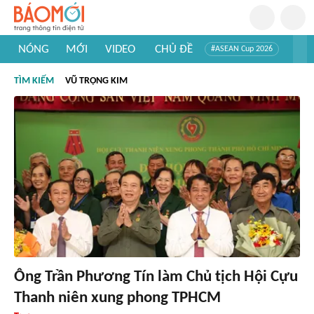
NÓNG
MỚI
VIDEO
CHỦ ĐỀ
#ASEAN Cup 2026
#Trí tuệ nhân tạo
#Mỹ - Iran
#Khám phá Việt Nam
TÌM KIẾM
VŨ TRỌNG KIM
#Khám phá thế giới
Ông Trần Phương Tín làm Chủ tịch Hội Cựu
Thanh niên xung phong TPHCM