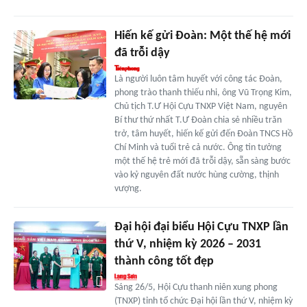
Hiến kế gửi Đoàn: Một thế hệ mới
đã trỗi dậy
Là người luôn tâm huyết với công tác Đoàn,
phong trào thanh thiếu nhi, ông Vũ Trọng Kim,
Chủ tịch T.Ư Hội Cựu TNXP Việt Nam, nguyên
Bí thư thứ nhất T.Ư Đoàn chia sẻ nhiều trăn
trở, tâm huyết, hiến kế gửi đến Đoàn TNCS Hồ
Chí Minh và tuổi trẻ cả nước. Ông tin tưởng
một thế hệ trẻ mới đã trỗi dậy, sẵn sàng bước
vào kỷ nguyên đất nước hùng cường, thịnh
vượng.
Đại hội đại biểu Hội Cựu TNXP lần
thứ V, nhiệm kỳ 2026 – 2031
thành công tốt đẹp
Sáng 26/5, Hội Cựu thanh niên xung phong
(TNXP) tỉnh tổ chức Đại hội lần thứ V, nhiệm kỳ