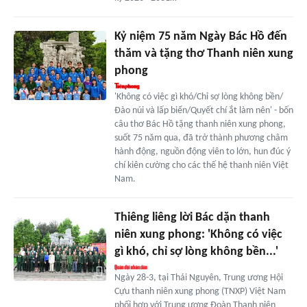
Kỷ niệm 75 năm Ngày Bác Hồ đến
thăm và tặng thơ Thanh niên xung
phong
'Không có việc gì khó/Chỉ sợ lòng không bền/
Đào núi và lấp biển/Quyết chí ắt làm nên' - bốn
câu thơ Bác Hồ tặng thanh niên xung phong,
suốt 75 năm qua, đã trở thành phương châm
hành động, nguồn động viên to lớn, hun đúc ý
chí kiên cường cho các thế hệ thanh niên Việt
Nam.
Thiêng liêng lời Bác dặn thanh
niên xung phong: 'Không có việc
gì khó, chỉ sợ lòng không bền...'
Ngày 28-3, tại Thái Nguyên, Trung ương Hội
Cựu thanh niên xung phong (TNXP) Việt Nam
phối hợp với Trung ương Đoàn Thanh niên