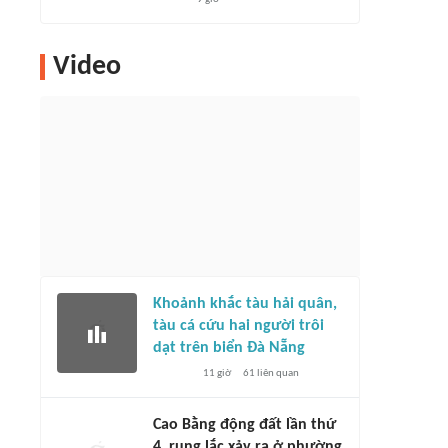
Video
Khoảnh khắc tàu hải quân,
tàu cá cứu hai người trôi
dạt trên biển Đà Nẵng
11 giờ
61
liên quan
Cao Bằng động đất lần thứ
4, rung lắc xảy ra ở phường