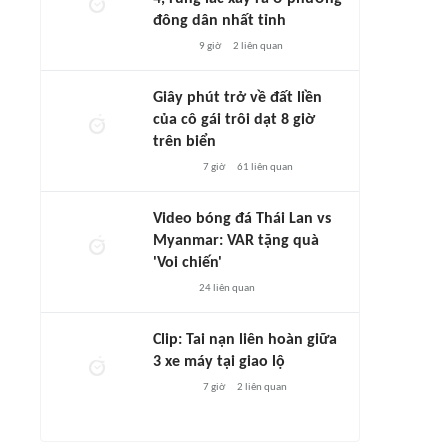
đông dân nhất tỉnh
9 giờ
2
liên quan
Giây phút trở về đất liền
của cô gái trôi dạt 8 giờ
trên biển
7 giờ
61
liên quan
Video bóng đá Thái Lan vs
Myanmar: VAR tặng quà
'Voi chiến'
24
liên quan
Clip: Tai nạn liên hoàn giữa
3 xe máy tại giao lộ
7 giờ
2
liên quan