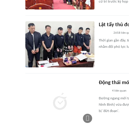
cử tri trước kỳ họ
Lật tẩy thủ 
2658
liên q
Thời gian gần đây, 
nhằm đối phó lực l
Động thái mớ
4
liên quan
Đường ngang mới tạ
Ninh Bình) vừa được
bị 'đứt đoạn'.