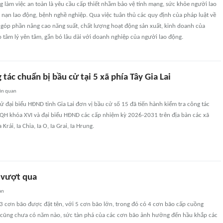
làm việc an toàn là yêu cầu cấp thiết nhằm bảo vệ tính mạng, sức khỏe người lao
 nạn lao động, bệnh nghề nghiệp. Qua việc tuân thủ các quy định của pháp luật về
 góp phần nâng cao năng suất, chất lượng hoạt động sản xuất, kinh doanh của
 tâm lý yên tâm, gắn bó lâu dài với doanh nghiệp của người lao động.
 tác chuẩn bị bầu cử tại 5 xã phía Tây Gia Lai
ên quan
ử đại biểu HĐND tỉnh Gia Lai đơn vị bầu cử số 15 đã tiến hành kiểm tra công tác
QH khóa XVI và đại biểu HĐND các cấp nhiệm kỳ 2026-2031 trên địa bàn các xã
 Krái, Ia Chia, Ia O, Ia Grai, Ia Hrung.
 vượt qua
an
 cơn bão được đặt tên, với 5 cơn bão lớn, trong đó có 4 cơn bão cấp cuồng
à cũng chưa có năm nào, sức tàn phá của các cơn bão ảnh hưởng đến hầu khắp các