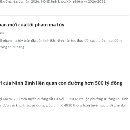
p thường lệ giữa năm 2026, HĐND tỉnh khóa XIX, nhiệm kỳ 2026-2031.
đoạn mới của tội phạm ma túy
uan
tội phạm ma túy trên địa bàn tỉnh Bắc Ninh liên tục thay đổi cách thức hoạt động
ượng chức năng.
i của Ninh Bình liên quan con đường hơn 500 tỷ đồng
i Km94+250 trên tuyến đường sắt Hà Nội - TPHCM (thuộc phường Trường Thi, tỉnh
 đưa vào khai thác, sử dụng, giúp tỉnh lộ 485B thông toàn tuyến sau thời gian dài