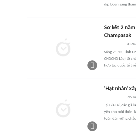
dịp Đoàn sang thăm 
Sơ kết 2 năm 
Champasak
3
liên
Sáng 21-12, Tỉnh Đ
CHDCND Lào) tổ chức
hợp tác quốc tế tri
'Hạt nhân' x
727
li
Tại Gia Lai, các già
yên cho mỗi thôn, l
toàn dân vững chắc