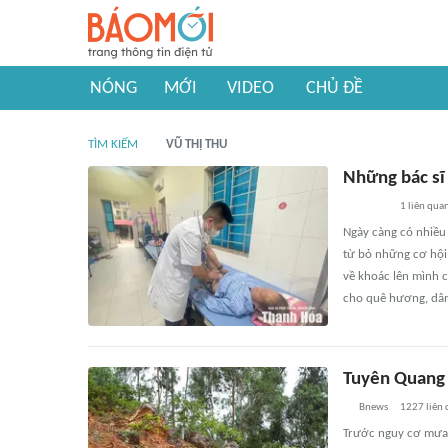
NÓNG
MỚI
VIDEO
CHỦ ĐỀ
TÌM KIẾM
VŨ THỊ THU
Những bác sĩ
1
liên qua
Ngày càng có nhiều 
từ bỏ những cơ hội 
về khoác lên mình c
cho quê hương, dân
Tuyên Quang 
Bnews
1227
liên
Trước nguy cơ mưa l