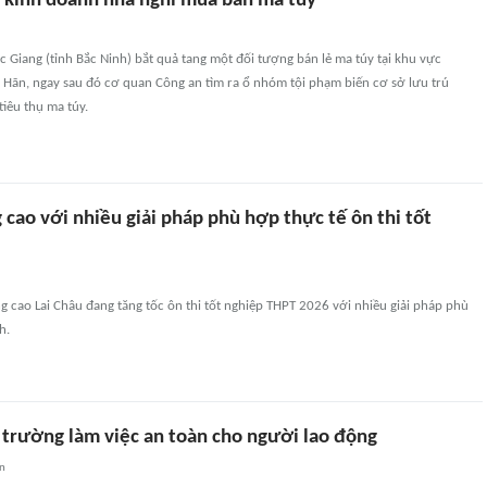
 kinh doanh nhà nghỉ mua bán ma túy
Giang (tỉnh Bắc Ninh) bắt quả tang một đối tượng bán lẻ ma túy tại khu vực
Hãn, ngay sau đó cơ quan Công an tìm ra ổ nhóm tội phạm biến cơ sở lưu trú
tiêu thụ ma túy.
 cao với nhiều giải pháp phù hợp thực tế ôn thi tốt
 cao Lai Châu đang tăng tốc ôn thi tốt nghiệp THPT 2026 với nhiều giải pháp phù
h.
trường làm việc an toàn cho người lao động
an