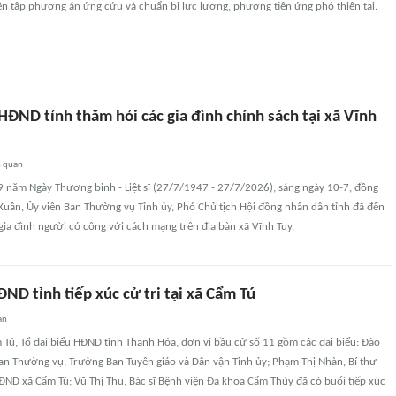
ện tập phương án ứng cứu và chuẩn bị lực lượng, phương tiện ứng phó thiên tai.
HĐND tỉnh thăm hỏi các gia đình chính sách tại xã Vĩnh
n quan
9 năm Ngày Thương binh - Liệt sĩ (27/7/1947 - 27/7/2026), sáng ngày 10-7, đồng
Xuân, Ủy viên Ban Thường vụ Tỉnh ủy, Phó Chủ tịch Hội đồng nhân dân tỉnh đã đến
gia đình người có công với cách mạng trên địa bàn xã Vĩnh Tuy.
ĐND tỉnh tiếp xúc cử tri tại xã Cẩm Tú
an
m Tú, Tổ đại biểu HĐND tỉnh Thanh Hóa, đơn vị bầu cử số 11 gồm các đại biểu: Đào
Ban Thường vụ, Trưởng Ban Tuyên giáo và Dân vận Tỉnh ủy; Phạm Thị Nhàn, Bí thư
ĐND xã Cẩm Tú; Vũ Thị Thu, Bác sĩ Bệnh viện Đa khoa Cẩm Thủy đã có buổi tiếp xúc