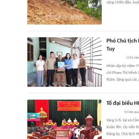
sàng chiến đấu, luy
Phó Chủ tịch 
Tuy
1191
liê
Nhân dịp kỷ niệm 7
chí Phạm Thị Minh 
thăm, tặng quà các 
Tổ đại biểu H
14
liên qu
Sáng 5/6, tại xã Cẩ
Xuân Yên, Ủy viên 
Đảng ủy, Chủ tịch H