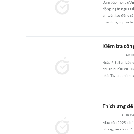
Đảm bảo môi trường 
động, ngăn ngừa tai
an toàn lao động sẽ
doanh nghiệp và tạo
Kiểm tra công
139
li
Ngày 9-3, Ban bầu c
chuẩn bị bầu cử ĐB
phía Tây tỉnh gồm: Ia
Thích ứng để
1
liên qu
Mùa bão 2025 có 13
phong, siêu bão. V