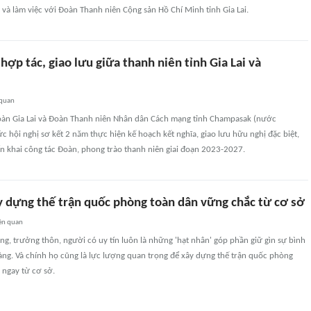
và làm việc với Đoàn Thanh niên Cộng sản Hồ Chí Minh tỉnh Gia Lai.
hợp tác, giao lưu giữa thanh niên tỉnh Gia Lai và
 quan
oàn Gia Lai và Đoàn Thanh niên Nhân dân Cách mạng tỉnh Champasak (nước
 hội nghị sơ kết 2 năm thực hiện kế hoạch kết nghĩa, giao lưu hữu nghị đặc biệt,
ển khai công tác Đoàn, phong trào thanh niên giai đoạn 2023-2027.
ây dựng thế trận quốc phòng toàn dân vững chắc từ cơ sở
ên quan
 làng, trưởng thôn, người có uy tín luôn là những 'hạt nhân' góp phần giữ gìn sự bình
àng. Và chính họ cũng là lực lượng quan trọng để xây dựng thế trận quốc phòng
 ngay từ cơ sở.