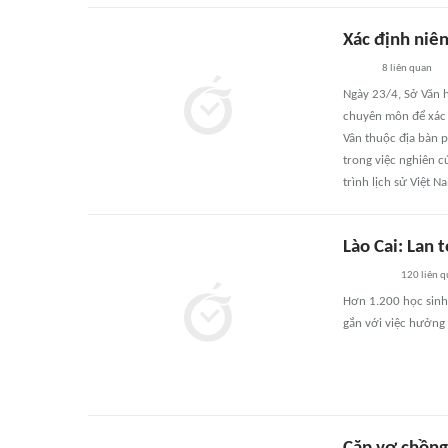
Xác định niên
8
liên quan
Ngày 23/4, Sở Văn h
chuyên môn để xác đ
Vân thuộc địa bàn p
trong việc nghiên c
trình lịch sử Việt N
Lào Cai: Lan 
120
liên 
Hơn 1.200 học sinh 
gắn với việc hưởng