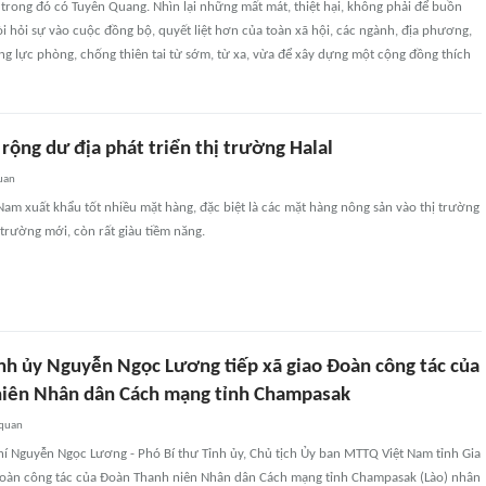
 trong đó có Tuyên Quang. Nhìn lại những mất mát, thiệt hại, không phải để buồn
òi hỏi sự vào cuộc đồng bộ, quyết liệt hơn của toàn xã hội, các ngành, địa phương,
g lực phòng, chống thiên tai từ sớm, từ xa, vừa để xây dựng một cộng đồng thích
rộng dư địa phát triển thị trường Halal
uan
 Nam xuất khẩu tốt nhiều mặt hàng, đặc biệt là các mặt hàng nông sản vào thị trường
ị trường mới, còn rất giàu tiềm năng.
ỉnh ủy Nguyễn Ngọc Lương tiếp xã giao Đoàn công tác của
iên Nhân dân Cách mạng tỉnh Champasak
 quan
hí Nguyễn Ngọc Lương - Phó Bí thư Tỉnh ủy, Chủ tịch Ủy ban MTTQ Việt Nam tỉnh Gia
o Đoàn công tác của Đoàn Thanh niên Nhân dân Cách mạng tỉnh Champasak (Lào) nhân