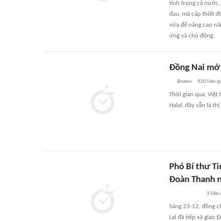
tỉnh trong cả nước,
đau, mà cấp thiết đ
vừa để nâng cao năn
ứng và chủ động.
Đồng Nai mở 
Bnews
920
liên q
Thời gian qua, Việt
Halal, đây vẫn là th
Phó Bí thư T
Đoàn Thanh n
3
liên
Sáng 23-12, đồng c
Lai đã tiếp xã gia