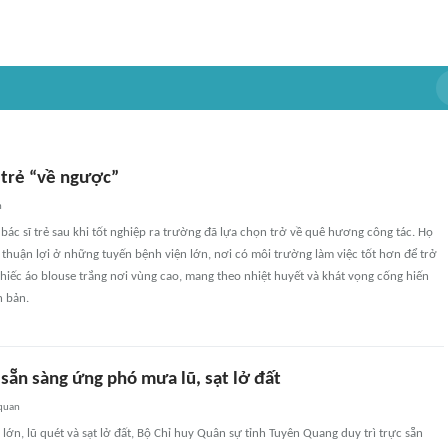
 trẻ “về ngược”
n
bác sĩ trẻ sau khi tốt nghiệp ra trường đã lựa chọn trở về quê hương công tác. Họ
thuận lợi ở những tuyến bệnh viện lớn, nơi có môi trường làm việc tốt hơn để trở
hiếc áo blouse trắng nơi vùng cao, mang theo nhiệt huyết và khát vọng cống hiến
 bản.
sẵn sàng ứng phó mưa lũ, sạt lở đất
 quan
ớn, lũ quét và sạt lở đất, Bộ Chỉ huy Quân sự tỉnh Tuyên Quang duy trì trực sẵn