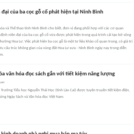
 đại của ba cọc gỗ cổ phát hiện tại Ninh Bình
óa và Thể thao tỉnh Ninh Bình cho biết, đơn vị đang phối hợp với các cơ quan
ịnh niên đại của ba cọc gỗ cổ vừa được phát hiện trong quá trình cải tạo bờ sông
hường Hoa Lư. Việc phát hiện ba cọc gỗ là một tư liệu khảo cổ quan trọng, có giá trị
ứu cấu trúc không gian của vùng đất Hoa Lư xưa - Ninh Bình ngày nay trong diễn
am.
tỏa văn hóa đọc sách gắn với tiết kiệm năng lượng
quan
Trường Tiểu học Nguyễn Thái Học (tỉnh Lào Cai) được tuyên truyền tiết kiệm điện,
 ứng Ngày Sách và Văn hóa đọc Việt Nam.