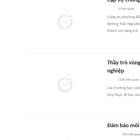
Cặp vợ chồng
4
liên quan
Công an phường Bắc 
đường Trần Nguyên 
thành nơi tàng trữ, 
Thầy trò vùng
nghiệp
1180
liên quan
Các trường học vùng
hợp thực tế học sin
Đảm bảo môi 
305
liên qu