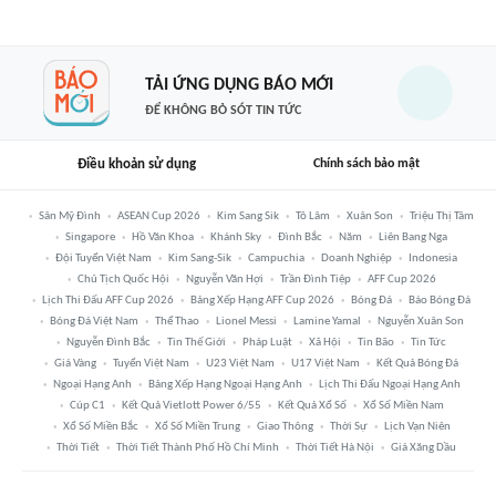
TẢI ỨNG DỤNG BÁO MỚI
ĐỂ KHÔNG BỎ SÓT TIN TỨC
Điều khoản sử dụng
Chính sách bảo mật
Sân Mỹ Đình
ASEAN Cup 2026
Kim Sang Sik
Tô Lâm
Xuân Son
Triệu Thị Tâm
Singapore
Hồ Văn Khoa
Khánh Sky
Đình Bắc
Năm
Liên Bang Nga
Đội Tuyển Việt Nam
Kim Sang-Sik
Campuchia
Doanh Nghiệp
Indonesia
Chủ Tịch Quốc Hội
Nguyễn Văn Hợi
Trần Đình Tiệp
AFF Cup 2026
Lịch Thi Đấu AFF Cup 2026
Bảng Xếp Hạng AFF Cup 2026
Bóng Đá
Báo Bóng Đá
Bóng Đá Việt Nam
Thể Thao
Lionel Messi
Lamine Yamal
Nguyễn Xuân Son
Nguyễn Đình Bắc
Tin Thế Giới
Pháp Luật
Xã Hội
Tin Bão
Tin Tức
Giá Vàng
Tuyển Việt Nam
U23 Việt Nam
U17 Việt Nam
Kết Quả Bóng Đá
Ngoại Hạng Anh
Bảng Xếp Hạng Ngoại Hạng Anh
Lịch Thi Đấu Ngoại Hạng Anh
Cúp C1
Kết Quả Vietlott Power 6/55
Kết Quả Xổ Số
Xổ Số Miền Nam
Xổ Số Miền Bắc
Xổ Số Miền Trung
Giao Thông
Thời Sự
Lịch Vạn Niên
Thời Tiết
Thời Tiết Thành Phố Hồ Chí Minh
Thời Tiết Hà Nội
Giá Xăng Dầu