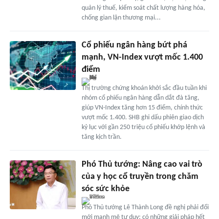
quản lý thuế, kiểm soát chất lượng hàng hóa,
chống gian lận thương mại...
Cổ phiếu ngân hàng bứt phá
mạnh, VN-Index vượt mốc 1.400
điểm
Thị trường chứng khoán khởi sắc đầu tuần khi
nhóm cổ phiếu ngân hàng dẫn dắt đà tăng,
giúp VN-Index tăng hơn 15 điểm, chính thức
vượt mốc 1.400. SHB ghi dấu phiên giao dịch
kỷ lục với gần 250 triệu cổ phiếu khớp lệnh và
tăng kịch trần.
Phó Thủ tướng: Nâng cao vai trò
của y học cổ truyền trong chăm
sóc sức khỏe
Phó Thủ tướng Lê Thành Long đề nghị phải đổi
mới mạnh mẽ tư duy; có những giải pháp hết