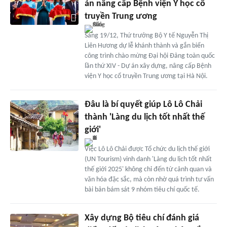
án nâng cấp Bệnh viện Y học cổ
truyền Trung ương
Sáng 19/12, Thứ trưởng Bộ Y tế Nguyễn Thị
Liên Hương dự lễ khánh thành và gắn biển
công trình chào mừng Đại hội Đảng toàn quốc
lần thứ XIV - Dự án xây dựng, nâng cấp Bệnh
viện Y học cổ truyền Trung ương tại Hà Nội.
Đâu là bí quyết giúp Lô Lô Chải
thành 'Làng du lịch tốt nhất thế
giới'
Việc Lô Lô Chải được Tổ chức du lịch thế giới
(UN Tourism) vinh danh 'Làng du lịch tốt nhất
thế giới 2025' không chỉ đến từ cảnh quan và
văn hóa đặc sắc, mà còn nhờ quá trình tư vấn
bài bản bám sát 9 nhóm tiêu chí quốc tế.
Xây dựng Bộ tiêu chí đánh giá