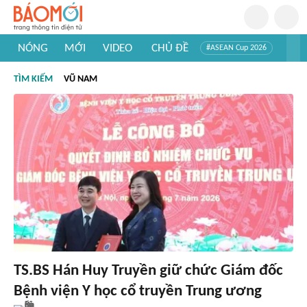
NÓNG
MỚI
VIDEO
CHỦ ĐỀ
#ASEAN Cup 2026
#Trí tuệ nhân tạo
#Mỹ - Iran
#Khám phá Việt Nam
TÌM KIẾM
VŨ NAM
#Khám phá thế giới
TS.BS Hán Huy Truyền giữ chức Giám đốc
Bệnh viện Y học cổ truyền Trung ương