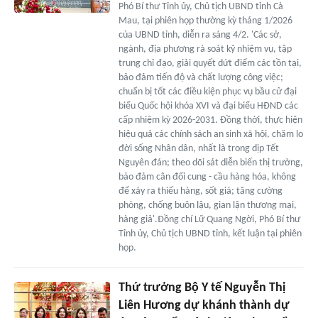
Phó Bí thư Tỉnh ủy, Chủ tịch UBND tỉnh Cà
Mau, tại phiên họp thường kỳ tháng 1/2026
của UBND tỉnh, diễn ra sáng 4/2. 'Các sở,
ngành, địa phương rà soát kỹ nhiệm vụ, tập
trung chỉ đạo, giải quyết dứt điểm các tồn tại,
bảo đảm tiến độ và chất lượng công việc;
chuẩn bị tốt các điều kiện phục vụ bầu cử đại
biểu Quốc hội khóa XVI và đại biểu HĐND các
cấp nhiệm kỳ 2026-2031. Đồng thời, thực hiện
hiệu quả các chính sách an sinh xã hội, chăm lo
đời sống Nhân dân, nhất là trong dịp Tết
Nguyên đán; theo dõi sát diễn biến thị trường,
bảo đảm cân đối cung - cầu hàng hóa, không
để xảy ra thiếu hàng, sốt giá; tăng cường
phòng, chống buôn lậu, gian lận thương mại,
hàng giả'.Đồng chí Lữ Quang Ngời, Phó Bí thư
Tỉnh ủy, Chủ tịch UBND tỉnh, kết luận tại phiên
họp.
Thứ trưởng Bộ Y tế Nguyễn Thị
Liên Hương dự khánh thành dự