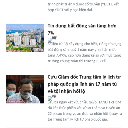
trình phát triển y dược cổ truyền (YDCT), kết
hợp YDCT với y học hiện đại.
Tín dụng bất động sản tăng hơn
7%
Số liệu từ Bộ Xây dựng cho biết, riêng tín dụng
bất động sản, quý 1 năm nay ghi nhận mức
tăng 7,49%, cao hơn đáng kể so với mức tăng
trưởng chung toàn thị trường 3,91%.
Cựu Giám đốc Trung tâm lý lịch tư
pháp quốc gia lĩnh án 17 năm tù
về tội nhận hối lộ
Sau ba ngày xét xử, chiều 26/6, TAND TP.HCM
đã kết thúc phiên xét xử sơ thẩm và tuyên án
22 bị cáo trong vụ án đưa và nhận hối lộ xảy ra
tại Trung tâm lý lịch tư pháp quốc gia.