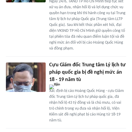
Ngày 24/6, TAND TP Hồ Chí Minh tiếp tục xét
xử vụ án đưa, nhận hối lộ và lợi dụng chức vụ
quyền hạn trong khi thi hành công vụ tại Trung
tâm lý lịch tư pháp Quốc gia (Trung tâm LLTP
Quốc gia). Sau khi kết thúc phần xét hỏi, đại
diện VKSND TP Hồ Chí Minh giữ quyền công tố
tại phiên tòa đã nêu quan điểm luận tội và đề
nghị mức án đối với bị cáo Hoàng Quốc Hùng
và đồng phạm.
Cựu Giám đốc Trung tâm Lý lịch tư
pháp quốc gia bị đề nghị mức án
18 - 19 năm tù
Xác định bị cáo Hoàng Quốc Hùng - cựu Giám
đốc Trung tâm Lý lịch tư pháp quốc gia, đã
nhận hối lộ 43 tỷ đồng và là chủ mưu, có vai
trò chính trong vụ đưa và nhận hối lộ, Viện
Kiểm sát đề nghị phạt bị cáo Hùng từ 18-19
năm tù.