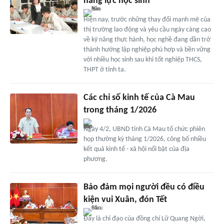
năng lực học sinh
Hiện nay, trước những thay đổi mạnh mẽ của
thị trường lao động và yêu cầu ngày càng cao
về kỹ năng thực hành, học nghề đang dần trở
thành hướng lập nghiệp phù hợp và bền vững
với nhiều học sinh sau khi tốt nghiệp THCS,
THPT ở tỉnh ta.
Các chỉ số kinh tế của Cà Mau
trong tháng 1/2026
Ngày 4/2, UBND tỉnh Cà Mau tổ chức phiên
họp thường kỳ tháng 1/2026, công bố nhiều
kết quả kinh tế - xã hội nổi bật của địa
phương.
Bảo đảm mọi người đều có điều
kiện vui Xuân, đón Tết
Đây là chỉ đạo của đồng chí Lữ Quang Ngời,