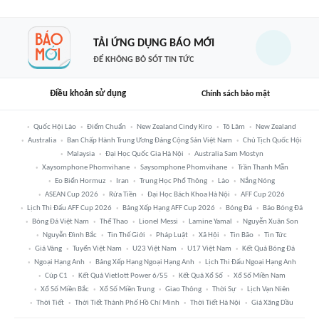
TẢI ỨNG DỤNG BÁO MỚI
ĐỂ KHÔNG BỎ SÓT TIN TỨC
Điều khoản sử dụng
Chính sách bảo mật
Quốc Hội Lào
Điểm Chuẩn
New Zealand Cindy Kiro
Tô Lâm
New Zealand
Australia
Ban Chấp Hành Trung Ương Đảng Cộng Sản Việt Nam
Chủ Tịch Quốc Hội
Malaysia
Đại Học Quốc Gia Hà Nội
Australia Sam Mostyn
Xaysomphone Phomvihane
Saysomphone Phomvihane
Trần Thanh Mẫn
Eo Biển Hormuz
Iran
Trung Học Phổ Thông
Lào
Nắng Nóng
ASEAN Cup 2026
Rửa Tiền
Đại Học Bách Khoa Hà Nội
AFF Cup 2026
Lịch Thi Đấu AFF Cup 2026
Bảng Xếp Hạng AFF Cup 2026
Bóng Đá
Báo Bóng Đá
Bóng Đá Việt Nam
Thể Thao
Lionel Messi
Lamine Yamal
Nguyễn Xuân Son
Nguyễn Đình Bắc
Tin Thế Giới
Pháp Luật
Xã Hội
Tin Bão
Tin Tức
Giá Vàng
Tuyển Việt Nam
U23 Việt Nam
U17 Việt Nam
Kết Quả Bóng Đá
Ngoại Hạng Anh
Bảng Xếp Hạng Ngoại Hạng Anh
Lịch Thi Đấu Ngoại Hạng Anh
Cúp C1
Kết Quả Vietlott Power 6/55
Kết Quả Xổ Số
Xổ Số Miền Nam
Xổ Số Miền Bắc
Xổ Số Miền Trung
Giao Thông
Thời Sự
Lịch Vạn Niên
Thời Tiết
Thời Tiết Thành Phố Hồ Chí Minh
Thời Tiết Hà Nội
Giá Xăng Dầu