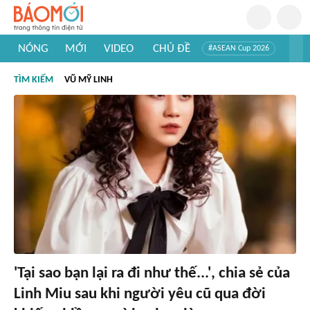
NÓNG
MỚI
VIDEO
CHỦ ĐỀ
#ASEAN Cup 2026
#Trí tuệ nhân tạo
#Mỹ - Iran
#Khám phá Việt Nam
TÌM KIẾM
VŨ MỸ LINH
#Khám phá thế giới
'Tại sao bạn lại ra đi như thế...', chia sẻ của
Linh Miu sau khi người yêu cũ qua đời