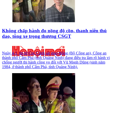
Không chấp hành đo nồng độ cồn, thanh niên thủ
dao, tông xe trọng thương CSGT
Ngày 4-1, tin từ Cục Cảnh sát giao thông (Bộ Công an), Công an
thành phố Cẩm Phả (tỉnh Quảng Ninh) đang điều tra làm rõ hành vi
chống người thi hành công vụ đối với Vũ Mạnh Dũng (sinh năm
1984, ở thành phố Cẩm Phả, tỉnh Quảng Ninh).