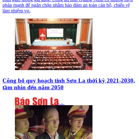
pháp mạnh để ngăn chặn nhằm bảo đảm an toàn cán bộ, chiến sỹ
làm nhiệm vụ.
Công bố quy hoạch tỉnh Sơn La thời kỳ 2021-2030,
tầm nhìn đến năm 2050