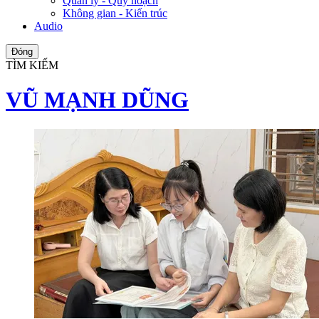
Quản lý - Quy hoạch
Không gian - Kiến trúc
Audio
Đóng
TÌM KIẾM
VŨ MẠNH DŨNG