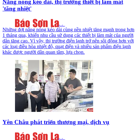
Nắng nóng kéo dài, thị trường thiết bị làm mát
'tăng nhiệt'
Những đợt nắng nóng kéo dài cùng nền nhiệt tăng mạnh trong hơn
1 tháng qua, khiến nhu cầu sử dụng các thiết bị làm mát của người
dân tăng cao. Vì vậy, thị trường điện lạnh trở nên sôi động hơn với
các loại điều hòa nhiệt độ, quạt điện và nhiều sản phẩm điện lạnh
khác được người dân quan tâm, lựa chọn.
Yên Châu phát triển thương mại, dịch vụ