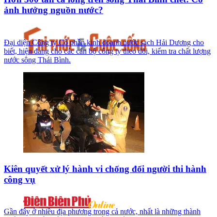
ảnh hưởng nguồn nước?
Đại diện Công ty Cổ phần kinh doanh nước sạch Hải Dương cho
biết, hiện đang cho các cán bộ công ty theo dõi, kiểm tra chất lượng
nước sông Thái Bình.
Kiên quyết xử lý hành vi chống đối người thi hành
công vụ
Gần đây ở nhiều địa phương trong cả nước, nhất là những thành