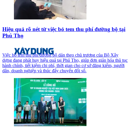
Hiệu quả rõ nét từ việc bỏ tem thu phí đường bộ tại
Phú Thọ
Việc bỏ tem thu phí đường bộ dán theo chủ trương của Bộ Xây
dựng đang phát huy hiệu quả tại Phú Thọ, giúp đơn giản hóa thủ tục
hành chính, tiết kiệm chi phí, thời gian cho cơ sở đăng kiểm, người
dân, doanh nghiệp và thúc đẩy chuyển đổi số.