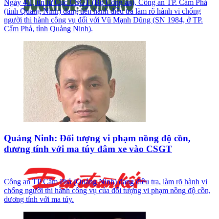
Ngày 4/1, tin từ Cục CSGT (Bộ Công an), Công an TP. Cẩm Phả
(tỉnh Quảng Ninh) đang tiến hành điều tra làm rõ hành vi chống
người thi hành công vụ đối với Vũ Mạnh Dũng (SN 1984, ở TP.
Cẩm Phả, tỉnh Quảng Ninh).
Quảng Ninh: Đối tượng vi phạm nồng độ cồn,
dương tính với ma túy đâm xe vào CSGT
Công an TP Cẩm Phả (Quảng Ninh) đang điều tra, làm rõ hành vi
chống người thi hành công vụ của đối tượng vi phạm nồng độ cồn,
dương tính với ma túy.