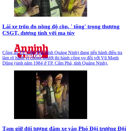
Lái xe trốn đo nồng độ cồn, ' tông' trọng thương
CSGT, dương tính với ma túy
Công an TP. Cẩm Phả (tỉnh Quảng Ninh) đang tiến hành điều tra
làm rõ hành vi chống người thi hành công vụ đối với Vũ Mạnh
Dũng (sinh năm 1984 ở TP. Cẩm Phả, tỉnh Quảng Ninh).
Tạm giữ đối tượng đâm xe vào Phó Đội trưởng Đội