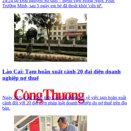
24/24 tại Đơn nguyên Sơ sinh – Bệnh viện Hồng Ngọc Phúc
Trường Minh, sau 5 ngày em bé đã thoát khỏi 'cửa tử'.
Lào Cai: Tạm hoãn xuất cảnh 20 đại diện doanh
nghiệp nợ thuế
Ngày 24/6, Cục Thuế tỉnh Lào Cai thông tin về việc tạm hoãn xuất
cảnh đối với 20 đại diện pháp luật doanh nghiệp do nợ thuế trên địa
bàn.