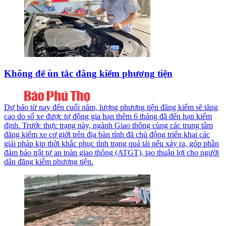
Không để ùn tắc đăng kiểm phương tiện
Dự báo từ nay đến cuối năm, lượng phương tiện đăng kiểm sẽ tăng
cao do số xe được tự động gia hạn thêm 6 tháng đã đến hạn kiểm
định. Trước thực trạng này, ngành Giao thông cùng các trung tâm
đăng kiểm xe cơ giới trên địa bàn tỉnh đã chủ động triển khai các
giải pháp kịp thời khắc phục tình trạng quá tải nếu xảy ra, góp phần
đảm bảo trật tự an toàn giao thông (ATGT), tạo thuận lợi cho người
dân đăng kiểm phương tiện.