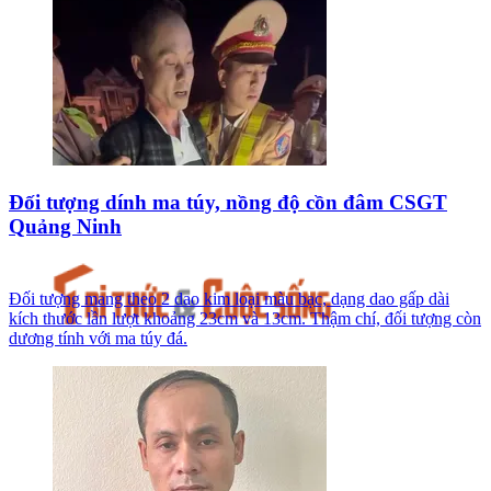
Đối tượng dính ma túy, nồng độ cồn đâm CSGT
Quảng Ninh
Đối tượng mang theo 2 dao kim loại màu bạc, dạng dao gấp dài
kích thước lần lượt khoảng 23cm và 13cm. Thậm chí, đối tượng còn
dương tính với ma túy đá.