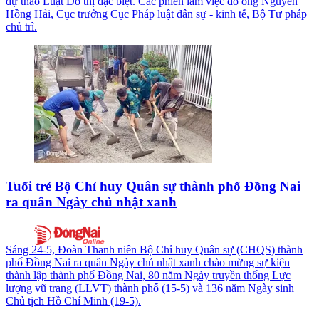
dự thảo Luật Đô thị đặc biệt. Các phiên làm việc do ông Nguyễn
Hồng Hải, Cục trưởng Cục Pháp luật dân sự - kinh tế, Bộ Tư pháp
chủ trì.
Tuổi trẻ Bộ Chỉ huy Quân sự thành phố Đồng Nai
ra quân Ngày chủ nhật xanh
Sáng 24-5, Đoàn Thanh niên Bộ Chỉ huy Quân sự (CHQS) thành
phố Đồng Nai ra quân Ngày chủ nhật xanh chào mừng sự kiện
thành lập thành phố Đồng Nai, 80 năm Ngày truyền thống Lực
lượng vũ trang (LLVT) thành phố (15-5) và 136 năm Ngày sinh
Chủ tịch Hồ Chí Minh (19-5).