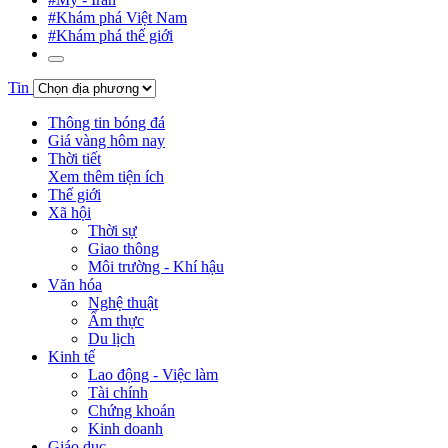
#Khám phá Việt Nam
#Khám phá thế giới
Tin
Thông tin bóng đá
Giá vàng hôm nay
Thời tiết
Xem thêm tiện ích
Thế giới
Xã hội
Thời sự
Giao thông
Môi trường - Khí hậu
Văn hóa
Nghệ thuật
Ẩm thực
Du lịch
Kinh tế
Lao động - Việc làm
Tài chính
Chứng khoán
Kinh doanh
Giáo dục