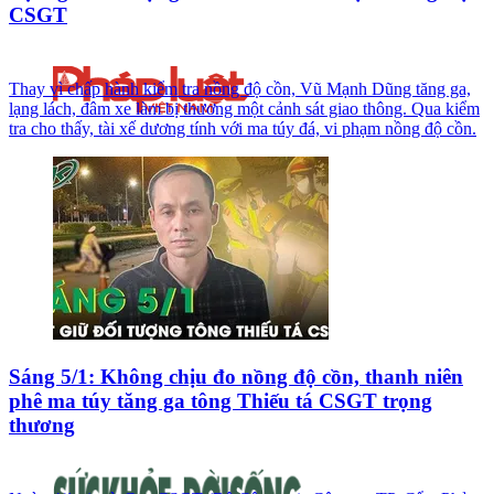
CSGT
Thay vì chấp hành kiểm tra nồng độ cồn, Vũ Mạnh Dũng tăng ga,
lạng lách, đâm xe làm bị thương một cảnh sát giao thông. Qua kiểm
tra cho thấy, tài xế dương tính với ma túy đá, vi phạm nồng độ cồn.
Sáng 5/1: Không chịu đo nồng độ cồn, thanh niên
phê ma túy tăng ga tông Thiếu tá CSGT trọng
thương