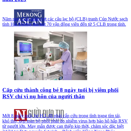
Năm nay, Giải quần vợt các câu lạc bộ (CLB) tranh Cúp Nước sạch
tỉnh Hải Dương thu hút 70 vận động viên đến từ 5 CLB trong tỉnh.
Cấp cứu thành công bé 8 ngày tuổi bị viêm phổi
RSV chỉ vì nụ hôn của người thân
Mới 8 ngày tuổi, bé H.L đã phải cấp cứu trong tình trạng tím tái,
khó thở, xẹp toàn bộ phổi phải do nhiễm virus hợp bào hô hấp RSV
từ người lớn. May mắn được can thiệp kịp thời, chăm sóc đặc biệt