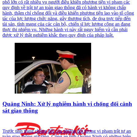
phố lớn có rất nhiều vụ người điều khiển phương tiện vi phạm các
quy định về trật tự an toàn giao thông đã có hành vi không chấp
hành, thậm chí chống đối và điều khiển phương tiện lao vào tổ công
tác của lực lượng chức năng, gây thương tích, đe dọa trực tiếp đến
tài sản, tính mạng của các cán bộ, chiến sĩ lực lượng công an đang
thực thi nhiệm vụ. Những hành vi này rất nguy hiểm và cần phải
được xử lý thật nghiêm khắc theo quy định của pháp luật.
Quảng Ninh: Xử lý nghiêm hành vi chống đối cảnh
sát giao thông
Trước tình trạng chống đối của những đối tượng vi phạm trật tự an
toàn giao thông gia tăng, Công an tỉnh Quảng Ninh có những biện