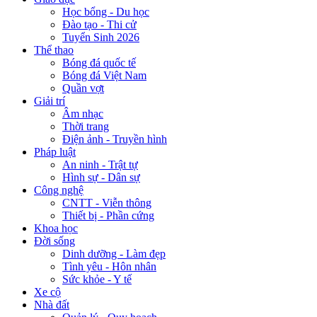
Học bổng - Du học
Đào tạo - Thi cử
Tuyển Sinh 2026
Thể thao
Bóng đá quốc tế
Bóng đá Việt Nam
Quần vợt
Giải trí
Âm nhạc
Thời trang
Điện ảnh - Truyền hình
Pháp luật
An ninh - Trật tự
Hình sự - Dân sự
Công nghệ
CNTT - Viễn thông
Thiết bị - Phần cứng
Khoa học
Đời sống
Dinh dưỡng - Làm đẹp
Tình yêu - Hôn nhân
Sức khỏe - Y tế
Xe cộ
Nhà đất