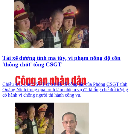
Tài xế dương tính ma túy, vi phạm nồng độ cồn
'thông chốt' tông CSGT
Chiều 4/1, Cục CSGT cho biết, tổ công tác của Phòng CSGT tỉnh
Quảng Ninh trong quá trình làm nhiệm vụ đã khống chế đối tượng
có hành vi chống người thi hành công vụ.