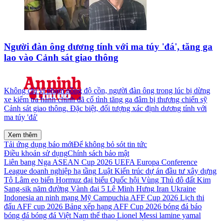
Người đàn ông dương tính với ma túy 'đá', tăng ga
lao vào Cảnh sát giao thông
Không chỉ vi phạm nồng độ cồn, người đàn ông trong lúc bị dừng
xe kiểm tra hành chính đã cố tình tăng ga đâm bị thương chiến sỹ
Cảnh sát giao thông. Đặc biệt, đối tượng xác định dương tính với
ma túy 'đá'
Xem thêm
Tải ứng dụng báo mới
Để không bỏ sót tin tức
Điều khoản sử dụng
Chính sách bảo mật
Liên bang Nga
ASEAN Cup 2026
UEFA Europa Conference
League
doanh nghiệp
hạ tầng
Luật Kiến trúc
dự án đầu tư xây dựng
Tô Lâm
eo biển Hormuz
đại biểu Quốc hội
Vùng Thủ đô
đất
Kim
Sang-sik
năm
đường Vành đai 5
Lê Minh Hưng
Iran
Ukraine
Indonesia
an ninh mạng
Mỹ
Campuchia
AFF Cup 2026
Lịch thi
đấu AFF cup 2026
Bảng xếp hạng AFF Cup 2026
bóng đá
báo
bóng đá
bóng đá Việt Nam
thể thao
Lionel Messi
lamine yamal