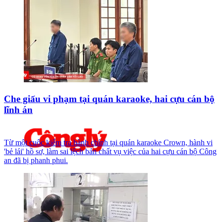
Che giấu vi phạm tại quán karaoke, hai cựu cán bộ
lĩnh án
Từ một cuộc kiểm tra hành chính tại quán karaoke Crown, hành vi
'bẻ lái' hồ sơ, làm sai lệch bản chất vụ việc của hai cựu cán bộ Công
an đã bị phanh phui.