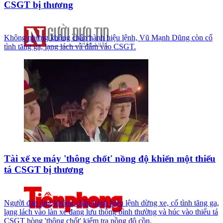
CSGT bị thương
Không những không chấp hành hiệu lệnh, Vũ Mạnh Dũng còn cố
tình tăng ga, lạng lách và đâm vào CSGT.
Tài xế xe máy 'thông chốt' nồng độ khiến một thiếu
tá CSGT bị thương
Người đàn ông không chấp hành hiệu lệnh dừng xe, cố tình tăng ga,
lạng lách vào làn xe đang lưu thông bình thường và húc vào thiếu tá
CSGT hòng 'thông chốt' kiểm tra nồng độ cồn.