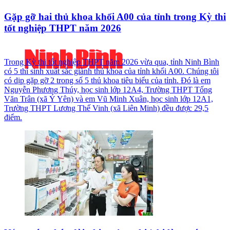
Gặp gỡ hai thủ khoa khối A00 của tỉnh trong Kỳ thi
tốt nghiệp THPT năm 2026
Trong Kỳ thi tốt nghiệp THPT năm 2026 vừa qua, tỉnh Ninh Bình
có 5 thí sinh xuất sắc giành thủ khoa của tỉnh khối A00. Chúng tôi
có dịp gặp gỡ 2 trong số 5 thủ khoa tiêu biểu của tỉnh. Đó là em
Nguyễn Phương Thúy, học sinh lớp 12A4, Trường THPT Tống
Văn Trân (xã Ý Yên) và em Vũ Minh Xuân, học sinh lớp 12A1,
Trường THPT Lương Thế Vinh (xã Liên Minh) đều được 29,5
điểm.