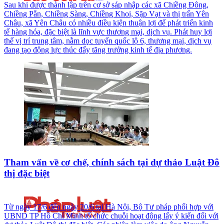
Sau khi được thành lập trên cơ sở sáp nhập các xã Chiềng Đông,
Chiềng Pằn, Chiềng Sàng, Chiềng Khoi, Sặp Vạt và thị trấn Yên
Châu, xã Yên Châu có nhiều điều kiện thuận lợi để phát triển kinh
tế hàng hóa, đặc biệt là lĩnh vực thương mại, dịch vụ. Phát huy lợi
thế vị trí trung tâm, nằm dọc tuyến quốc lộ 6, thương mại, dịch vụ
đang tạo động lực thúc đẩy tăng trưởng kinh tế địa phương.
Tham vấn về cơ chế, chính sách tại dự thảo Luật Đô
thị đặc biệt
Từ ngày 17/6 đến ngày 20/6 tại Hà Nội, Bộ Tư pháp phối hợp với
UBND TP Hồ Chí Minh tổ chức chuỗi hoạt động lấy ý kiến đối với