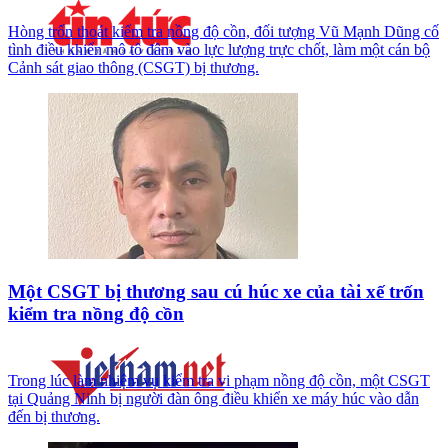
Hòng trốn thoát kiểm tra nồng độ cồn, đối tượng Vũ Mạnh Dũng cố
tình điều khiển mô tô đâm vào lực lượng trực chốt, làm một cán bộ
Cảnh sát giao thông (CSGT) bị thương.
Một CSGT bị thương sau cú húc xe của tài xế trốn
kiểm tra nồng độ cồn
Trong lúc làm nhiệm vụ kiểm tra vi phạm nồng độ cồn, một CSGT
tại Quảng Ninh bị người đàn ông điều khiển xe máy húc vào dẫn
đến bị thương.