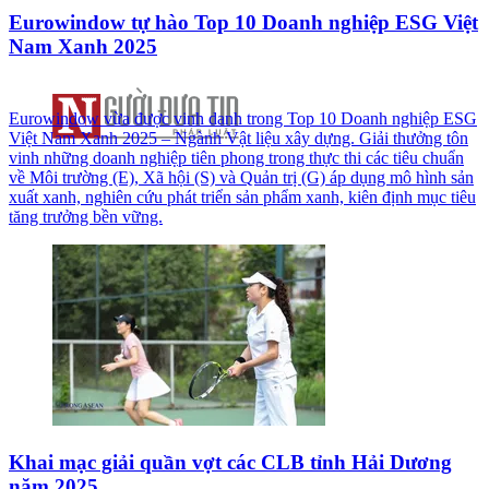
Eurowindow tự hào Top 10 Doanh nghiệp ESG Việt
Nam Xanh 2025
Eurowindow vừa được vinh danh trong Top 10 Doanh nghiệp ESG
Việt Nam Xanh 2025 – Ngành Vật liệu xây dựng. Giải thưởng tôn
vinh những doanh nghiệp tiên phong trong thực thi các tiêu chuẩn
về Môi trường (E), Xã hội (S) và Quản trị (G) áp dụng mô hình sản
xuất xanh, nghiên cứu phát triển sản phẩm xanh, kiên định mục tiêu
tăng trưởng bền vững.
Khai mạc giải quần vợt các CLB tỉnh Hải Dương
năm 2025