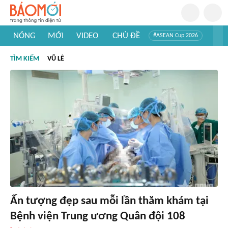
NÓNG
MỚI
VIDEO
CHỦ ĐỀ
#ASEAN Cup 2026
#Trí tuệ nhân tạo
#Mỹ - Iran
#Khám phá Việt Nam
TÌM KIẾM
VŨ LÊ
#Khám phá thế giới
Ấn tượng đẹp sau mỗi lần thăm khám tại
Bệnh viện Trung ương Quân đội 108