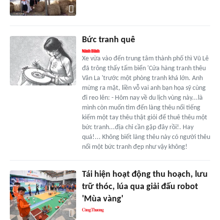
Bức tranh quê
Xe vừa vào đến trung tâm thành phố thì Vũ Lê
đã trông thấy tấm biển 'Cửa hàng tranh thêu
Vân La 'trước một phòng tranh khá lớn. Anh
mừng ra mặt, liền vỗ vai anh bạn họa sỹ cùng
đi reo lên: - Hôm nay về du lịch vùng này...là
mình còn muốn tìm đến làng thêu nổi tiếng
kiếm một tay thêu thật giỏi để thuê thêu một
bức tranh...địa chỉ cần gặp đây rồi!. Hay
quá!... Không biết làng thêu này có người thêu
nổi một bức tranh đẹp như vậy không!
Tái hiện hoạt động thu hoạch, lưu
trữ thóc, lúa qua giải đấu robot
'Mùa vàng'