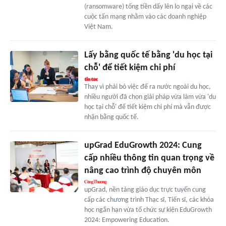
(ransomware) tống tiền dấy lên lo ngại về các
cuộc tấn mạng nhằm vào các doanh nghiệp
Việt Nam.
Lấy bằng quốc tế bằng 'du học tại
chỗ' để tiết kiệm chi phí
Thay vì phải bỏ việc để ra nước ngoài du học,
nhiều người đã chọn giải pháp vừa làm vừa 'du
học tại chỗ' để tiết kiệm chi phí mà vẫn được
nhận bằng quốc tế.
upGrad EduGrowth 2024: Cung
cấp nhiều thông tin quan trọng về
nâng cao trình độ chuyên môn
upGrad, nền tảng giáo dục trực tuyến cung
cấp các chương trình Thạc sĩ, Tiến sĩ, các khóa
học ngắn hạn vừa tổ chức sự kiện EduGrowth
2024: Empowering Education.