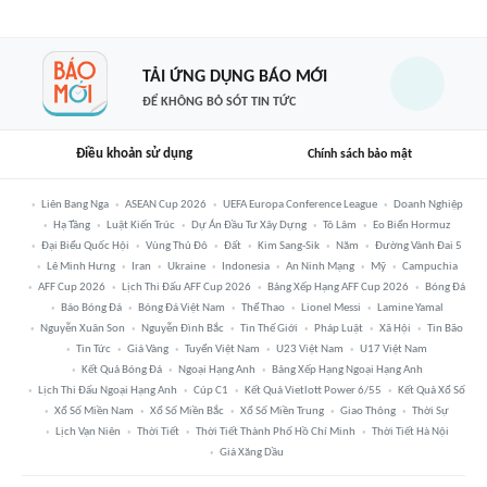
TẢI ỨNG DỤNG BÁO MỚI
ĐỂ KHÔNG BỎ SÓT TIN TỨC
Điều khoản sử dụng
Chính sách bảo mật
Liên Bang Nga
ASEAN Cup 2026
UEFA Europa Conference League
Doanh Nghiệp
Hạ Tầng
Luật Kiến Trúc
Dự Án Đầu Tư Xây Dựng
Tô Lâm
Eo Biển Hormuz
Đại Biểu Quốc Hội
Vùng Thủ Đô
Đất
Kim Sang-Sik
Năm
Đường Vành Đai 5
Lê Minh Hưng
Iran
Ukraine
Indonesia
An Ninh Mạng
Mỹ
Campuchia
AFF Cup 2026
Lịch Thi Đấu AFF Cup 2026
Bảng Xếp Hạng AFF Cup 2026
Bóng Đá
Báo Bóng Đá
Bóng Đá Việt Nam
Thể Thao
Lionel Messi
Lamine Yamal
Nguyễn Xuân Son
Nguyễn Đình Bắc
Tin Thế Giới
Pháp Luật
Xã Hội
Tin Bão
Tin Tức
Giá Vàng
Tuyển Việt Nam
U23 Việt Nam
U17 Việt Nam
Kết Quả Bóng Đá
Ngoại Hạng Anh
Bảng Xếp Hạng Ngoại Hạng Anh
Lịch Thi Đấu Ngoại Hạng Anh
Cúp C1
Kết Quả Vietlott Power 6/55
Kết Quả Xổ Số
Xổ Số Miền Nam
Xổ Số Miền Bắc
Xổ Số Miền Trung
Giao Thông
Thời Sự
Lịch Vạn Niên
Thời Tiết
Thời Tiết Thành Phố Hồ Chí Minh
Thời Tiết Hà Nội
Giá Xăng Dầu