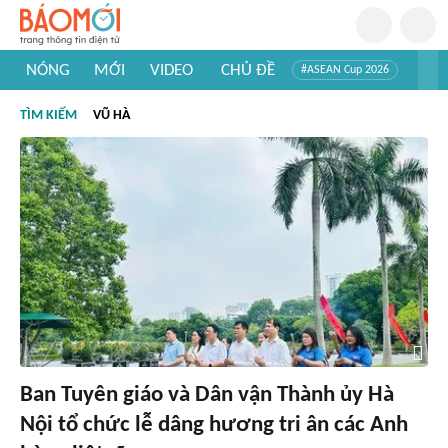
NÓNG
MỚI
VIDEO
CHỦ ĐỀ
#ASEAN Cup 2026
#Trí tuệ nhân tạo
#Mỹ - Iran
#Khám phá Việt Nam
TÌM KIẾM
VŨ HÀ
#Khám phá thế giới
Ban Tuyên giáo và Dân vận Thành ủy Hà
Nội tổ chức lễ dâng hương tri ân các Anh