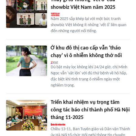
showbiz Việt Nam năm 2025
Năm 2025 sắp khép lại với một bức tranh
showbiz Việt không ít những 'vết ố' liên quan
đến những người nổi tiếng.
Ở khu đô thị cao cấp vẫn 'tháo
chạy' vì ô nhiễm không thở nổi
Dù bật máy lọc không khí 24/24 giờ, chị Minh
Ngọc vẫn 'vật lộn' với đủ thứ bệnh về hô hấp,
đặc biệt khi tình trạng ô nhiễm ngày một
nghiêm trọng.
Triển khai nhiệm vụ trọng tâm
công tác báo chí thành phố Hà Nội
tháng 11-2025
Chiều 13-11, Ban Tuyên giáo và Dân vận Thành
ủy Hà Nội tổ chức Hội nghị thông tin chuyên