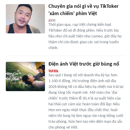
Chuyên gia nói gì về vụ TikToker
'xâm chiếm' phim Việt
Thời gian qua, rạp Việt chứng kiến loạt
TikToker đổ xô đi đóng phim. Nếu trước kia
hầu như chỉ xuất hiện như cameo, giờ đây họ
thậm chí còn được giao các vai trong tuyến
chính.
Điện ảnh Việt trước giờ bùng nổ
Sau quý I bùng nổ với doanh thu kỷ lục hơn
1.100 tỉ đồng, thị trường điện ảnh nội địa
2026 không hề có dấu hiệu hạ nhiệt mà trái lại
đang tăng tốc mạnh mẽ. Mở màn cho 'đại
chiến' trước thềm lễ 30.4 là sự xuất hiện của
hai thái cực cảm xúc hoàn toàn đối lập: Nếu
Hẹn em ngày nhật thực đầy chất thơ, hoài
niệm thì Song hỷ lâm nguy rộn ràng tiếng cười
trào phúng, hứa hẹn tạo nên diện mạo đa sắc
cho phòng vé Việt.