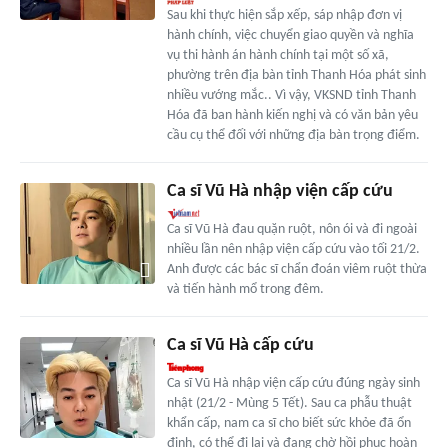
Sau khi thực hiện sắp xếp, sáp nhập đơn vị
hành chính, việc chuyển giao quyền và nghĩa
vụ thi hành án hành chính tại một số xã,
phường trên địa bàn tỉnh Thanh Hóa phát sinh
nhiều vướng mắc.. Vì vậy, VKSND tỉnh Thanh
Hóa đã ban hành kiến nghị và có văn bản yêu
cầu cụ thể đối với những địa bàn trọng điểm.
Ca sĩ Vũ Hà nhập viện cấp cứu
Ca sĩ Vũ Hà đau quặn ruột, nôn ói và đi ngoài
nhiều lần nên nhập viện cấp cứu vào tối 21/2.
Anh được các bác sĩ chẩn đoán viêm ruột thừa
và tiến hành mổ trong đêm.
Ca sĩ Vũ Hà cấp cứu
Ca sĩ Vũ Hà nhập viện cấp cứu đúng ngày sinh
nhật (21/2 - Mùng 5 Tết). Sau ca phẫu thuật
khẩn cấp, nam ca sĩ cho biết sức khỏe đã ổn
định, có thể đi lại và đang chờ hồi phục hoàn