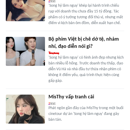
'Song hỷ lâm nguy' khép lại hành trình chiếu
rạp với doanh thu chưa đầy 15 tỷ đồng. Tác
phẩm có ý tưởng tương đối thú vị, nhưng mất
điểm vì kịch bản ôm đồm, diễn xuất hạn chế.
Bộ phim Việt bị chê dở tệ, nhảm
nhí, đạo diễn nói gì?
'Song hỷ lâm nguy' có hình ảnh đẹp nhưng kịch
bản nhiều lỗ hổng. Trước doanh thu thấp, đạo
diễn Vũ Hà và nhà đầu tư thừa nhận phim có
không ít điểm yếu, quá trình thực hiện cũng
gấp gáp.
MisThy vấp tranh cãi
Phát ngôn gần đây của MisThy trong một buổi
cinetour dự án 'Song hỷ lâm nguy' đang gây
bàn tán.