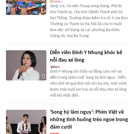
Sáng 1/4, Ủy viên Trung ương Đảng, Phó Bí
thư Thành ủy, Chủ tịch UBND Thành phố Vũ
Đại Thắng, Trưởng đoàn kiểm tra số 3 của Ban
Thường vụ Thành ủy Hà Nội đã chủ trì buổi
làm việc với Đảng ủy các phường Ba Đình,
Giảng Võ, Hai Bà Trưng.
Diễn viên Đinh Y Nhung khóc kể
nỗi đau xé lòng
Đinh Y Nhung tìm thấy sự đồng cảm với vai
diễn trong phim mới 'Song hỷ lâm nguy'. Diễn
viên nhớ về quá khứ mồ côi cha mẹ, một mình
bươn chải nuôi em trai và nỗi đau như xé lòng
mỗi khi nhắc đến.
'Song hỷ lâm nguy': Phim Việt về
những tình huống tréo ngoe trong
đám cưới