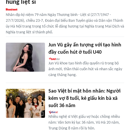
hùng liệt sĩ
Nhân dịp kỷ niệm 79 năm Ngày Thương binh - Liệt sĩ (27/7/1947 -
27/7/2026), chiều 23-7, Đoàn đại biểu Ban Tuyên giáo và Dân vận Thành
ủy Hà Nội trang trọng tổ chức lễ dâng hương tại Nghĩa trang Mai Dịch và
Nghĩa trang liệt sĩ thành phố.
Jun Vũ gây ấn tượng với tạo hình
đầy cuốn hút ở tuổi U40
Jun Vũ khoe tạo hình đầy quyến rũ trong bộ
ảnh mới, thần thái cuốn hút và nhan sắc ngày
càng thăng hạng.
Sao Việt bí mật hôn nhân: Người
kém vợ 8 tuổi, kẻ giấu kín bà xã
suốt 36 năm
Nhiều nghệ sĩ Việt giấu vợ hoặc chồng nhiều
năm: Vân Sơn kỷ lục 36 năm, Vũ Hà 20 năm,
Trung Dũng 8 năm rồi ly hôn.