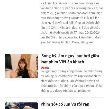
Xã Thiên Lộc về việc tổ chức hoạt động sau
vận hành chính quyền địa phương hai cấp; các
nhiệm vụ, giải pháp nhằm bảo đảm thực hiện
mục tiêu tăng trưởng GRDP từ 11% trở lên
theo Nghị quyết Đại hội Đảng bộ thành phố
lần thứ XVIII; việc lãnh đạo, chỉ đạo tổ chức
thực hiện Nghị quyết số 57 ngày 22-12-2024
của Bộ Chính trị và công tác kiểm điểm, đánh
giá chất lượng tổ chức Đảng, đảng viên.
'Song hỷ lâm nguy' hụt hơi giữa
loạt phim Việt ăn khách
Sau gần một tháng công chiếu, bộ phim 'Song
hỷ lâm nguy' chính thức rời rạp với doanh thu
chưa đến 15 tỉ đồng. Dù sở hữu ý tưởng có
phần mới lạ, tác phẩm của đạo diễn Vũ Hà lại
không tạo được sức bật tại phòng vé.
Phim 16+ có Jun Vũ rời rạp