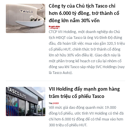
Công ty của Chủ tịch Tasco chi
hơn 6.000 tỷ đồng, trở thành cổ
đông lớn nắm 30% vốn
CTCP VII Holding, một doanh nghiệp do Chủ
tịch HĐQT của Tasco là ông Vũ Đình Độ đứng
đầu, đã hoàn tất việc mua vào gần 320,5 triệu
cổ phiếu HUT, chính thức trở thành cổ đông
lớn sở hữu 30% vốn điều lệ. Giao dịch này là
một phần trong kế hoạch cơ cấu lại nhóm cổ
đông sau khi Tasco sáp nhập SVC Holdings (nay
là Tasco Auto).
VII Holding đẩy mạnh gom hàng
trăm triệu cổ phiếu Tasco
Với mức giá dao động quanh mức 19.000
đồng/cổ phiếu, ước tính VII Holding có thê đã
chi hơn 6.000 tỷ đồng để có thể mua vào hơn
300 triệu cổ phiếu HUT.