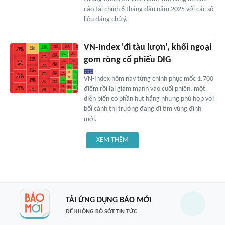
cáo tài chính 6 tháng đầu năm 2025 với các số
liệu đáng chú ý.
VN-Index 'đi tàu lượn', khối ngoại
gom ròng cổ phiếu DIG
VN-Index hôm nay từng chinh phục mốc 1.700
điểm rồi lại giảm mạnh vào cuối phiên, một
diễn biến có phần hụt hẫng nhưng phù hợp với
bối cảnh thị trường đang đi tìm vùng đỉnh
mới.
XEM THÊM
TẢI ỨNG DỤNG BÁO MỚI
ĐỂ KHÔNG BỎ SÓT TIN TỨC