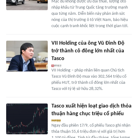
Mặc dù không được ưu đãi thuế, lượng ôtô
nhập khẩu từ Trung Quốc tăng trưởng mạnh
qua từng năm. Diễn biến này phản ánh sức
nóng của thị trường ô tô Việt Nam, báo hiệu
cuộc cạnh tranh khốc liệt trong thời gian tới.
VII Holding của ông Vũ Đình Độ
trở thành cô đông lớn nhất của
Tasco
VII Holding – pháp nhân liên quan Chủ tịch
Tasco Vũ Đình Độ mua vào 302,564 triệu cổ
phiếu HUT, trở thành cổ đông lớn nhất của
Tasco với tỷ lệ sở hữu 28,32%.
Tasco xuất hiện loạt giao dịch thỏa
thuận hàng chục triệu cổ phiếu
Ngay đầu phiên 17/9, cổ phiếu Tasco ghi nhận
thỏa thuận 55,6 triệu đơn vị với giá trị hơn
1.100 tỷ đồng. Tính từ đầu tháng, tổng lượng