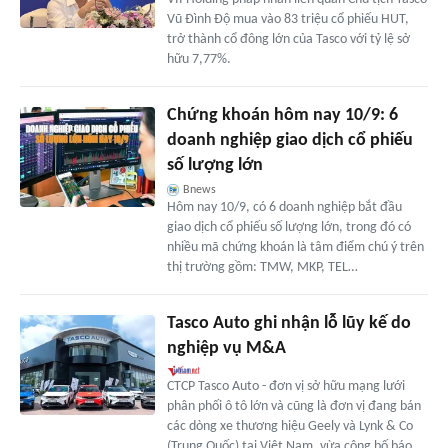
Vũ Đình Độ mua vào 83 triệu cổ phiếu HUT,
trở thành cổ đông lớn của Tasco với tỷ lệ sở
hữu 7,77%.
Chứng khoán hôm nay 10/9: 6
doanh nghiệp giao dịch cổ phiếu
số lượng lớn
Bnews
Hôm nay 10/9, có 6 doanh nghiệp bắt đầu
giao dịch cổ phiếu số lượng lớn, trong đó có
nhiều mã chứng khoán là tâm điểm chú ý trên
thị trường gồm: TMW, MKP, TEL…
Tasco Auto ghi nhận lỗ lũy kế do
nghiệp vụ M&A
CTCP Tasco Auto - đơn vị sở hữu mạng lưới
phân phối ô tô lớn và cũng là đơn vị đang bán
các dòng xe thương hiệu Geely và Lynk & Co
(Trung Quốc) tại Việt Nam, vừa công bố báo