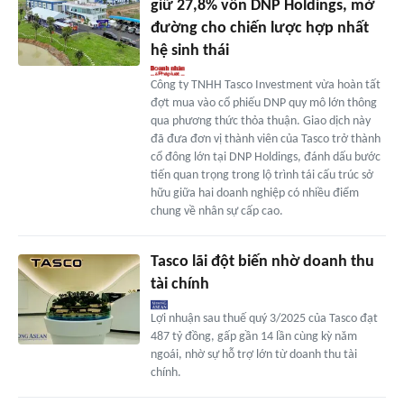
giữ 27,8% vốn DNP Holdings, mở
đường cho chiến lược hợp nhất
hệ sinh thái
Công ty TNHH Tasco Investment vừa hoàn tất
đợt mua vào cổ phiếu DNP quy mô lớn thông
qua phương thức thỏa thuận. Giao dịch này
đã đưa đơn vị thành viên của Tasco trở thành
cổ đông lớn tại DNP Holdings, đánh dấu bước
tiến quan trọng trong lộ trình tái cấu trúc sở
hữu giữa hai doanh nghiệp có nhiều điểm
chung về nhân sự cấp cao.
Tasco lãi đột biến nhờ doanh thu
tài chính
Lợi nhuận sau thuế quý 3/2025 của Tasco đạt
487 tỷ đồng, gấp gần 14 lần cùng kỳ năm
ngoái, nhờ sự hỗ trợ lớn từ doanh thu tài
chính.