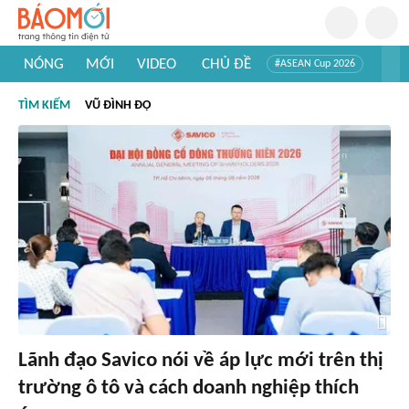
NÓNG
MỚI
VIDEO
CHỦ ĐỀ
#ASEAN Cup 2026
#Trí tuệ nhân tạo
#Mỹ - Iran
#Khám phá Việt Nam
TÌM KIẾM
VŨ ĐÌNH ĐỘ
#Khám phá thế giới
Lãnh đạo Savico nói về áp lực mới trên thị
trường ô tô và cách doanh nghiệp thích