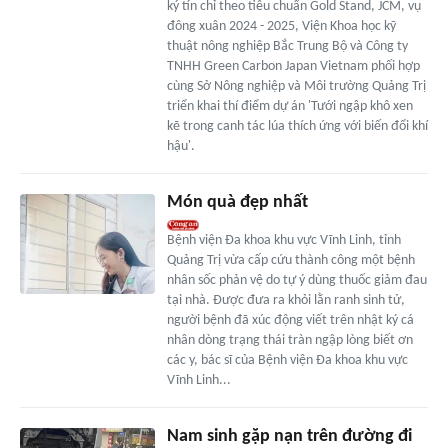
ký tín chỉ theo tiêu chuẩn Gold Stand, JCM, vụ
đông xuân 2024 - 2025, Viện Khoa học kỹ
thuật nông nghiệp Bắc Trung Bộ và Công ty
TNHH Green Carbon Japan Vietnam phối hợp
cùng Sở Nông nghiệp và Môi trường Quảng Trị
triển khai thí điểm dự án 'Tưới ngập khô xen
kẽ trong canh tác lúa thích ứng với biến đổi khí
hậu'.
Món quà đẹp nhất
Bệnh viện Đa khoa khu vực Vĩnh Linh, tỉnh
Quảng Trị vừa cấp cứu thành công một bệnh
nhân sốc phản vệ do tự ý dùng thuốc giảm đau
tại nhà. Được đưa ra khỏi lằn ranh sinh tử,
người bệnh đã xúc động viết trên nhật ký cá
nhân dòng trạng thái tràn ngập lòng biết ơn
các y, bác sĩ của Bệnh viện Đa khoa khu vực
Vĩnh Linh...
Nam sinh gặp nạn trên đường đi