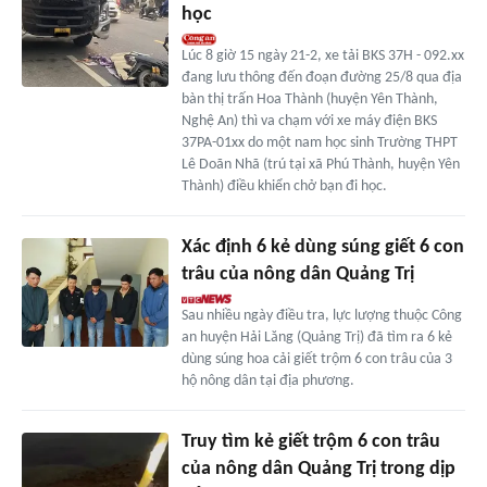
học
Lúc 8 giờ 15 ngày 21-2, xe tải BKS 37H - 092.xx
đang lưu thông đến đoạn đường 25/8 qua địa
bàn thị trấn Hoa Thành (huyện Yên Thành,
Nghệ An) thì va chạm với xe máy điện BKS
37PA-01xx do một nam học sinh Trường THPT
Lê Doãn Nhã (trú tại xã Phú Thành, huyện Yên
Thành) điều khiển chở bạn đi học.
Xác định 6 kẻ dùng súng giết 6 con
trâu của nông dân Quảng Trị
Sau nhiều ngày điều tra, lực lượng thuộc Công
an huyện Hải Lăng (Quảng Trị) đã tìm ra 6 kẻ
dùng súng hoa cải giết trộm 6 con trâu của 3
hộ nông dân tại địa phương.
Truy tìm kẻ giết trộm 6 con trâu
của nông dân Quảng Trị trong dịp