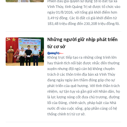
Phiên đấu giá quyền sử dụng 18 lô đất tại xã
Vĩnh Thủy, tỉnh Quảng Trị sẽ được tổ chức vào
ngày 01/8/2026, với tổng giá khởi điểm hơn
3,49 tỷ đồng. Các lô đất có giá khởi điểm từ
183,48 triệu đồng đến 230,208 triệu đồng/lô.
Những người giữ nhịp phát triển
từ cơ sở
Không trực tiếp tạo ra những công trình lớn
hay thành tích nổi bật được nhắc đến thường
xuyên nhưng đội ngũ cán bộ không chuyên
trách ở các thôn trên địa bàn xã Vĩnh Thủy
đang ngày ngày âm thầm đóng góp cho sự
phát triển của quê hương. Với tinh thần trách
nhiệm, sự tận tụy và gần gũi với Nhân dân, họ
là lực lượng nòng cốt đưa chủ trương, đường
lối của Đảng, chính sách, pháp luật của Nhà
nước đi vào cuộc sống, góp phần củng cố hệ
thống chính trị từ cơ sở.