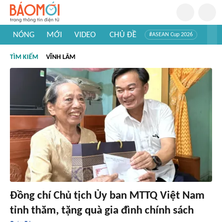
NÓNG
MỚI
VIDEO
CHỦ ĐỀ
#ASEAN Cup 2026
#Trí tuệ nhân tạo
#Mỹ - Iran
#Khám phá Việt Nam
TÌM KIẾM
VĨNH LÂM
#Khám phá thế giới
Đồng chí Chủ tịch Ủy ban MTTQ Việt Nam
tỉnh thăm, tặng quà gia đình chính sách