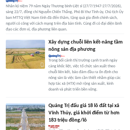
Nhân kỷ niệm 79 năm Ngày Thương binh-Liệt sĩ (27/7/1947-27/7/2026),
sáng 22/7, đồng chí Nguyễn Chiến Thắng, Phó Bí thư Tỉnh ủy, Chủ tịch Ủy
ban MTTQ Việt Nam tỉnh đã đến thăm, tặng quà gia đình chính sách,
người có công với cách mạng trên địa bàn tỉnh. Cùng đi có đại diện lãnh
đạo các đơn vị, địa phương liên quan.
Xây dựng chuỗi liên kết-nâng tầm
nông sản địa phương
Trong bối cảnh thị trường cạnh tranh ngày
càng khốc liệt, việc tổ chức sản xuất theo
chuỗi liên kết, bảo đảm đầu ra ổn định cho
nông sản là việc làm cần thiết nhằm giúp các
hợp tác xã (HTX) mở rộng sản xuất, kinh
doanh và phát triển bền vững.
Quảng Trị đấu giá 18 lô đất tại xã
Vĩnh Thủy, giá khởi điểm từ hơn
183 triệu đồng/lô