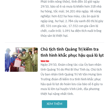
Phát triển nông thôn), tính đến 10 giờ ngày
29/10, bão số 6 và mưa lũ khiến hơn 318 nhà
hư hỏng, tốc mái; 34.201 nhà ngập. Về nông
nghiệp: hơn 622 ha hoa màu, cây ăn quả bị
ngập úng, hư hại; 2.784 cây xanh đô thị bị gãy
đổ; 531 con gia súc, 17.552 con gia cầm bị
chết, cuốn trôi; 1.091 ha diện tích nuôi trồng
thủy sản bị thiệt hại.
Chủ tịch tỉnh Quảng Trị kiểm tra
tình hình khắc phục hậu quả lũ lụt
Ngày 29/10, Đoàn công tác của Ủy ban nhân
tỉnh Quảng Trị do Phó Bí thư Tỉnh ủy, Chủ tịch
Ủy ban nhân tỉnh Quảng Trị Võ Văn Hưng làm
Trưởng đoàn đi kiểm tra tình hình khắc phục
hậu quả lũ lụt do hoàn lưu của bão số 6 gây ra
mưa lũ lớn tại huyện Vĩnh Linh, địa phương
thiệt hại nặng nhất tỉnh.
XEM THÊM