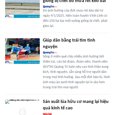
giống bị chết do mưa rét kéo dài
Do ảnh hưởng của đợt mưa rét kéo dài từ
ngày 9/1/2025, hiện toàn huyện Vĩnh Linh có
đến 250 ha lúa mới xuống giống bị chết, phải
gieo lại.
Giúp dân bằng trái tim tình
nguyện
Sống ở miền quê chịu nhiều ảnh hưởng bởi
thiên tai, cán bộ đoàn, đoàn viên, thanh niên
(ĐVTN) Quảng Trị luôn nêu cao tinh thần xung
kích, tình nguyện, sẵn sàng hỗ trợ người dân
trong mọi tình huống. Sau mỗi đợt bão lũ, hình
ảnh màu áo xanh tình nguyện lại in sâu hơn
trong trái tim mọi người.
Sản xuất lúa hữu cơ mang lại hiệu
quả kinh tế cao