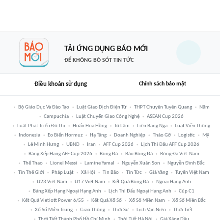
TẢI ỨNG DỤNG BÁO MỚI
ĐỂ KHÔNG BỎ SÓT TIN TỨC
Điều khoản sử dụng
Chính sách bảo mật
Bộ Giáo Dục Và Đào Tạo
Luật Giao Dịch Điện Tử
THPT Chuyên Tuyên Quang
Năm
Campuchia
Luật Chuyển Giao Công Nghệ
ASEAN Cup 2026
Luật Phát Triển Đô Thị
Huấn Hoa Hồng
Tô Lâm
Liên Bang Nga
Luật Viễn Thông
Indonesia
Eo Biển Hormuz
Hạ Tầng
Doanh Nghiệp
Tháo Gỡ
Logistic
Mỹ
Lê Minh Hưng
UBND
Iran
AFF Cup 2026
Lịch Thi Đấu AFF Cup 2026
Bảng Xếp Hạng AFF Cup 2026
Bóng Đá
Báo Bóng Đá
Bóng Đá Việt Nam
Thể Thao
Lionel Messi
Lamine Yamal
Nguyễn Xuân Son
Nguyễn Đình Bắc
Tin Thế Giới
Pháp Luật
Xã Hội
Tin Bão
Tin Tức
Giá Vàng
Tuyển Việt Nam
U23 Việt Nam
U17 Việt Nam
Kết Quả Bóng Đá
Ngoại Hạng Anh
Bảng Xếp Hạng Ngoại Hạng Anh
Lịch Thi Đấu Ngoại Hạng Anh
Cúp C1
Kết Quả Vietlott Power 6/55
Kết Quả Xổ Số
Xổ Số Miền Nam
Xổ Số Miền Bắc
Xổ Số Miền Trung
Giao Thông
Thời Sự
Lịch Vạn Niên
Thời Tiết
Thời Tiết Thành Phố Hồ Chí Minh
Thời Tiết Hà Nội
Giá Xăng Dầu