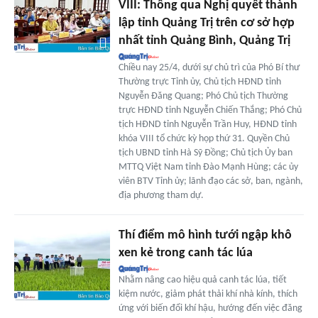
VIII: Thông qua Nghị quyết thành
lập tỉnh Quảng Trị trên cơ sở hợp
nhất tỉnh Quảng Bình, Quảng Trị
Chiều nay 25/4, dưới sự chủ trì của Phó Bí thư
Thường trực Tỉnh ủy, Chủ tịch HĐND tỉnh
Nguyễn Đăng Quang; Phó Chủ tịch Thường
trực HĐND tỉnh Nguyễn Chiến Thắng; Phó Chủ
tịch HĐND tỉnh Nguyễn Trần Huy, HĐND tỉnh
khóa VIII tổ chức kỳ họp thứ 31. Quyền Chủ
tịch UBND tỉnh Hà Sỹ Đồng; Chủ tịch Ủy ban
MTTQ Việt Nam tỉnh Đào Mạnh Hùng; các ủy
viên BTV Tỉnh ủy; lãnh đạo các sở, ban, ngành,
địa phương tham dự.
Thí điểm mô hình tưới ngập khô
xen kẻ trong canh tác lúa
Nhằm nâng cao hiệu quả canh tác lúa, tiết
kiệm nước, giảm phát thải khí nhà kính, thích
ứng với biến đổi khí hậu, hướng đến việc đăng