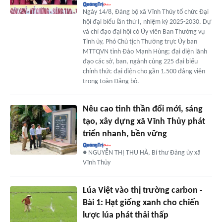
Ngày 14/8, Đảng bộ xã Vĩnh Thủy tổ chức Đại
hội đại biểu lần thứ I, nhiệm kỳ 2025-2030. Dự
và chỉ đạo đại hội có Ủy viên Ban Thường vụ
Tỉnh ủy, Phó Chủ tịch Thường trực Ủy ban
MTTQVN tỉnh Đào Mạnh Hùng; đại diện lãnh
đạo các sở, ban, ngành cùng 225 đại biểu
chính thức đại diện cho gần 1.500 đảng viên
trong toàn Đảng bộ.
Nêu cao tinh thần đổi mới, sáng
tạo, xây dựng xã Vĩnh Thủy phát
triển nhanh, bền vững
● NGUYỄN THỊ THU HÀ, Bí thư Đảng ủy xã
Vĩnh Thủy
Lúa Việt vào thị trường carbon -
Bài 1: Hạt giống xanh cho chiến
lược lúa phát thải thấp