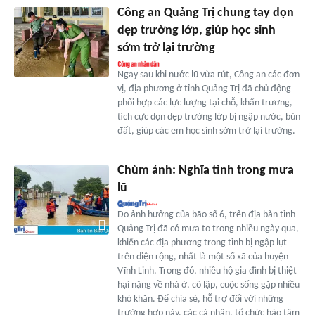
Công an Quảng Trị chung tay dọn
dẹp trường lớp, giúp học sinh
sớm trở lại trường
Ngay sau khi nước lũ vừa rút, Công an các đơn
vị, địa phương ở tỉnh Quảng Trị đã chủ động
phối hợp các lực lượng tại chỗ, khẩn trương,
tích cực dọn dẹp trường lớp bị ngập nước, bùn
đất, giúp các em học sinh sớm trở lại trường.
Chùm ảnh: Nghĩa tình trong mưa
lũ
Do ảnh hưởng của bão số 6, trên địa bàn tỉnh
Quảng Trị đã có mưa to trong nhiều ngày qua,
khiến các địa phương trong tỉnh bị ngập lụt
trên diện rộng, nhất là một số xã của huyện
Vĩnh Linh. Trong đó, nhiều hộ gia đình bị thiệt
hại nặng về nhà ở, cô lập, cuộc sống gặp nhiều
khó khăn. Để chia sẻ, hỗ trợ đối với những
trường hợp này, các cá nhân, tổ chức hảo tâm