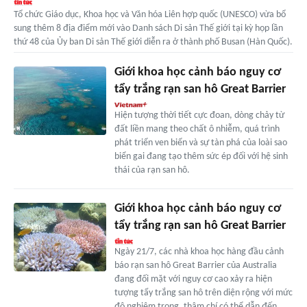
Tổ chức Giáo dục, Khoa học và Văn hóa Liên hợp quốc (UNESCO) vừa bổ
sung thêm 8 địa điểm mới vào Danh sách Di sản Thế giới tại kỳ họp lần
thứ 48 của Ủy ban Di sản Thế giới diễn ra ở thành phố Busan (Hàn Quốc).
Giới khoa học cảnh báo nguy cơ
tẩy trắng rạn san hô Great Barrier
Hiện tượng thời tiết cực đoan, dòng chảy từ
đất liền mang theo chất ô nhiễm, quá trình
phát triển ven biển và sự tàn phá của loài sao
biển gai đang tạo thêm sức ép đối với hệ sinh
thái của rạn san hô.
Giới khoa học cảnh báo nguy cơ
tẩy trắng rạn san hô Great Barrier
Ngày 21/7, các nhà khoa học hàng đầu cảnh
báo rạn san hô Great Barrier của Australia
đang đối mặt với nguy cơ cao xảy ra hiện
tượng tẩy trắng san hô trên diện rộng với mức
độ nghiêm trọng, thậm chí có thể dẫn đến