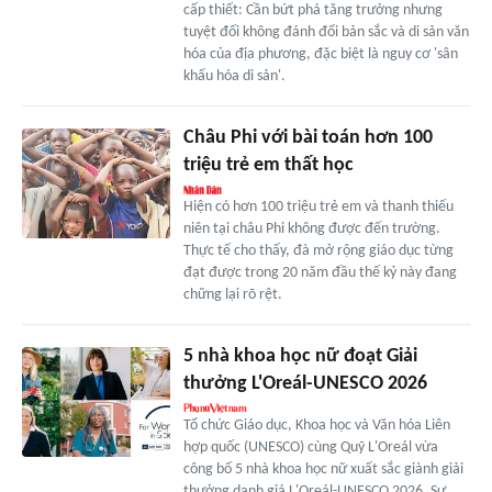
cấp thiết: Cần bứt phá tăng trưởng nhưng
tuyệt đối không đánh đổi bản sắc và di sản văn
hóa của địa phương, đặc biệt là nguy cơ 'sân
khấu hóa di sản'.
Châu Phi với bài toán hơn 100
triệu trẻ em thất học
Hiện có hơn 100 triệu trẻ em và thanh thiếu
niên tại châu Phi không được đến trường.
Thực tế cho thấy, đà mở rộng giáo dục từng
đạt được trong 20 năm đầu thế kỷ này đang
chững lại rõ rệt.
5 nhà khoa học nữ đoạt Giải
thưởng L'Oreál-UNESCO 2026
Tổ chức Giáo dục, Khoa học và Văn hóa Liên
hợp quốc (UNESCO) cùng Quỹ L'Oreál vừa
công bố 5 nhà khoa học nữ xuất sắc giành giải
thưởng danh giá L'Oreál-UNESCO 2026. Sự