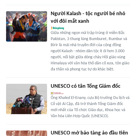
Người Kalash - tộc người bé nhỏ
với đôi mắt xanh
Giữa những ngọn núi trập trùng ở miền Bắc
Pakistan, 3 thung lũng Bumburet, Rumbur và
Birir là mái nhà truyền đời của cộng đồng
người Kalash - nhóm dân tộc ít ỏi hơn 3.000
người, nổi bật giữa dòng chảy Hồi giáo vùng
Himalaya với văn hóa thổ dân cổ xưa, tôn giáo
đa thần và phong tục tự do khác biệt.
UNESCO có tân Tổng Giám đốc
Ông Khaled El-Enany, cựu Bộ trưởng Du lịch và
Cổ vật Ai Cập, đã trở thành Tổng Giám đốc
mới nhất của Tổ chức Giáo dục, Khoa học và
Văn hóa Liên Hợp Quốc (UNESCO).
UNESCO mở bảo tàng ảo đầu tiên