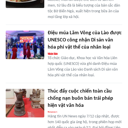
men, từ lâu đã là biểu tượng của bản sắc dân
tộc Bờ Biển Ngà, xuất hiện trong bữa ăn của
mọi tầng lớp xã hội.
Điệu múa Lăm Vông của Lào được
UNESCO công nhận Di sản văn
hóa phi vật thể của nhân loại
Tổ chức Giáo dục, Khoa học và Văn hóa Liên
hợp quốc (UNESCO) vừa ghi danh Điệu múa
Lăm Vông của Lào vào Danh sách Di sản văn
hóa phi vật thể của nhân loại.
Thúc đẩy cuộc chiến toàn cầu
chống nạn buôn bán trái phép
hiện vật văn hóa
Hãng tin UN News ngày 7/12 cập nhật, được
hơn 140 quốc gia ủng hộ, trong phiên họp mới
nhất diễn ra vào ngày 6/12, Đại hội đồng Liên