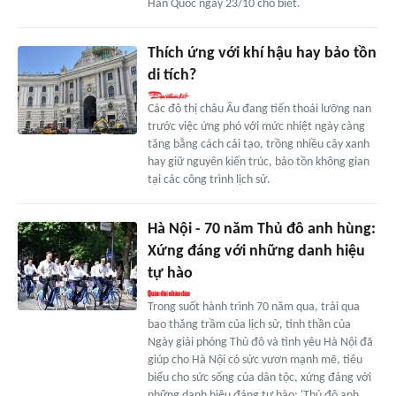
Hàn Quốc ngày 23/10 cho biết.
Thích ứng với khí hậu hay bảo tồn
di tích?
Các đô thị châu Âu đang tiến thoái lưỡng nan
trước việc ứng phó với mức nhiệt ngày càng
tăng bằng cách cải tạo, trồng nhiều cây xanh
hay giữ nguyên kiến trúc, bảo tồn không gian
tại các công trình lịch sử.
Hà Nội - 70 năm Thủ đô anh hùng:
Xứng đáng với những danh hiệu
tự hào
Trong suốt hành trình 70 năm qua, trải qua
bao thăng trầm của lịch sử, tinh thần của
Ngày giải phóng Thủ đô và tình yêu Hà Nội đã
giúp cho Hà Nội có sức vươn mạnh mẽ, tiêu
biểu cho sức sống của dân tộc, xứng đáng với
những danh hiệu đáng tự hào: 'Thủ đô anh