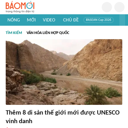
NÓNG
MỚI
VIDEO
CHỦ ĐỀ
#ASEAN Cup 2026
#Trí tuệ nhân tạo
#Mỹ - Iran
#Khám phá Việt Nam
TÌM KIẾM
VĂN HÓA LIÊN HỢP QUỐC
#Khám phá thế giới
Thêm 8 di sản thế giới mới được UNESCO
vinh danh