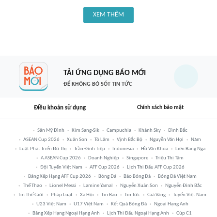
XEM THÊM
TẢI ỨNG DỤNG BÁO MỚI
ĐỂ KHÔNG BỎ SÓT TIN TỨC
Điều khoản sử dụng
Chính sách bảo mật
Sân Mỹ Đình
Kim Sang-Sik
Campuchia
Khánh Sky
Đình Bắc
ASEAN Cup 2026
Xuân Son
Tô Lâm
Vịnh Bắc Bộ
Nguyễn Văn Hợi
Năm
Luật Phát Triển Đô Thị
Trần Đình Tiệp
Indonesia
Hồ Văn Khoa
Liên Bang Nga
A ASEAN Cup 2026
Doanh Nghiệp
Singapore
Triệu Thị Tâm
Đội Tuyển Việt Nam
AFF Cup 2026
Lịch Thi Đấu AFF Cup 2026
Bảng Xếp Hạng AFF Cup 2026
Bóng Đá
Báo Bóng Đá
Bóng Đá Việt Nam
Thể Thao
Lionel Messi
Lamine Yamal
Nguyễn Xuân Son
Nguyễn Đình Bắc
Tin Thế Giới
Pháp Luật
Xã Hội
Tin Bão
Tin Tức
Giá Vàng
Tuyển Việt Nam
U23 Việt Nam
U17 Việt Nam
Kết Quả Bóng Đá
Ngoại Hạng Anh
Bảng Xếp Hạng Ngoại Hạng Anh
Lịch Thi Đấu Ngoại Hạng Anh
Cúp C1