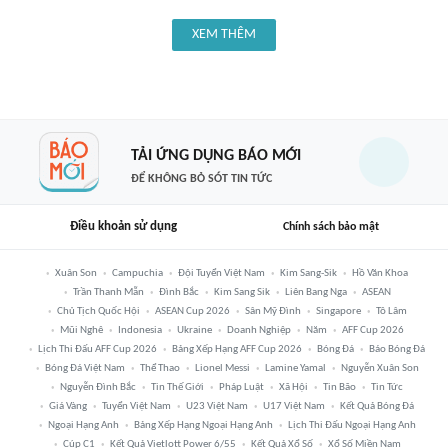
XEM THÊM
TẢI ỨNG DỤNG BÁO MỚI
ĐỂ KHÔNG BỎ SÓT TIN TỨC
Điều khoản sử dụng
Chính sách bảo mật
Xuân Son
Campuchia
Đội Tuyển Việt Nam
Kim Sang-Sik
Hồ Văn Khoa
Trần Thanh Mẫn
Đình Bắc
Kim Sang Sik
Liên Bang Nga
ASEAN
Chủ Tịch Quốc Hội
ASEAN Cup 2026
Sân Mỹ Đình
Singapore
Tô Lâm
Mũi Nghê
Indonesia
Ukraine
Doanh Nghiệp
Năm
AFF Cup 2026
Lịch Thi Đấu AFF Cup 2026
Bảng Xếp Hạng AFF Cup 2026
Bóng Đá
Báo Bóng Đá
Bóng Đá Việt Nam
Thể Thao
Lionel Messi
Lamine Yamal
Nguyễn Xuân Son
Nguyễn Đình Bắc
Tin Thế Giới
Pháp Luật
Xã Hội
Tin Bão
Tin Tức
Giá Vàng
Tuyển Việt Nam
U23 Việt Nam
U17 Việt Nam
Kết Quả Bóng Đá
Ngoại Hạng Anh
Bảng Xếp Hạng Ngoại Hạng Anh
Lịch Thi Đấu Ngoại Hạng Anh
Cúp C1
Kết Quả Vietlott Power 6/55
Kết Quả Xổ Số
Xổ Số Miền Nam