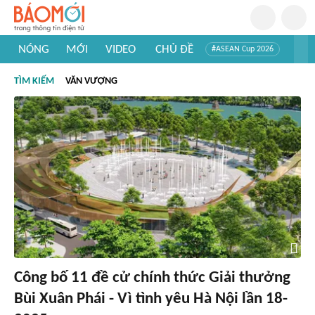
NÓNG
MỚI
VIDEO
CHỦ ĐỀ
#ASEAN Cup 2026
#Trí tuệ nhân tạo
#Mỹ - Iran
#Khám phá Việt Nam
TÌM KIẾM
VĂN VƯỢNG
#Khám phá thế giới
Công bố 11 đề cử chính thức Giải thưởng
Bùi Xuân Phái - Vì tình yêu Hà Nội lần 18-