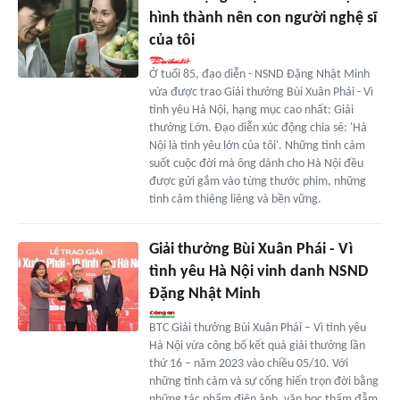
hình thành nên con người nghệ sĩ
của tôi
Ở tuổi 85, đạo diễn - NSND Đặng Nhật Minh
vừa được trao Giải thưởng Bùi Xuân Phái - Vì
tình yêu Hà Nội, hạng mục cao nhất: Giải
thưởng Lớn. Đạo diễn xúc động chia sẻ: 'Hà
Nội là tình yêu lớn của tôi'. Những tình cảm
suốt cuộc đời mà ông dành cho Hà Nội đều
được gửi gắm vào từng thước phim, những
tình cảm thiêng liêng và bền vững.
Giải thưởng Bùi Xuân Phái - Vì
tình yêu Hà Nội vinh danh NSND
Đặng Nhật Minh
BTC Giải thưởng Bùi Xuân Phái – Vì tình yêu
Hà Nội vừa công bố kết quả giải thưởng lần
thứ 16 – năm 2023 vào chiều 05/10. Với
những tình cảm và sự cống hiến trọn đời bằng
những tác phẩm điện ảnh, văn học thấm đẫm