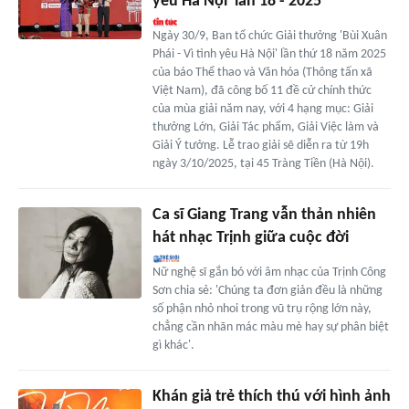
yêu Hà Nội' lần 18 - 2025
Ngày 30/9, Ban tổ chức Giải thưởng 'Bùi Xuân
Phái - Vì tình yêu Hà Nội' lần thứ 18 năm 2025
của báo Thể thao và Văn hóa (Thông tấn xã
Việt Nam), đã công bố 11 đề cử chính thức
của mùa giải năm nay, với 4 hạng mục: Giải
thưởng Lớn, Giải Tác phẩm, Giải Việc làm và
Giải Ý tưởng. Lễ trao giải sẽ diễn ra từ 19h
ngày 3/10/2025, tại 45 Tràng Tiền (Hà Nội).
Ca sĩ Giang Trang vẫn thản nhiên
hát nhạc Trịnh giữa cuộc đời
Nữ nghệ sĩ gắn bó với âm nhạc của Trịnh Công
Sơn chia sẻ: 'Chúng ta đơn giản đều là những
số phận nhỏ nhoi trong vũ trụ rộng lớn này,
chẳng cần nhãn mác màu mè hay sự phân biệt
gì khác'.
Khán giả trẻ thích thú với hình ảnh