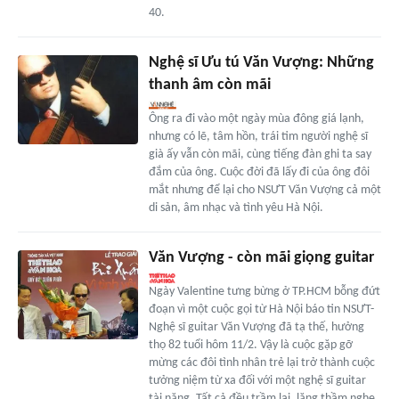
40.
Nghệ sĩ Ưu tú Văn Vượng: Những
thanh âm còn mãi
Ông ra đi vào một ngày mùa đông giá lạnh,
nhưng có lẽ, tâm hồn, trái tim người nghệ sĩ
già ấy vẫn còn mãi, cùng tiếng đàn ghi ta say
đắm của ông. Cuộc đời đã lấy đi của ông đôi
mắt nhưng để lại cho NSƯT Văn Vượng cả một
di sản, âm nhạc và tình yêu Hà Nội.
Văn Vượng - còn mãi giọng guitar
Ngày Valentine tưng bừng ở TP.HCM bỗng đứt
đoạn vì một cuộc gọi từ Hà Nội báo tin NSƯT-
Nghệ sĩ guitar Văn Vượng đã tạ thế, hưởng
thọ 82 tuổi hôm 11/2. Vậy là cuộc gặp gỡ
mừng các đôi tình nhân trẻ lại trở thành cuộc
tưởng niệm từ xa đối với một nghệ sĩ guitar
tài năng. Tất cả đều trầm lại, lặng thầm nghe