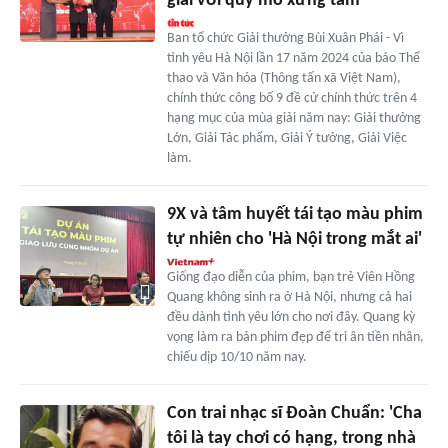
giải với quy mô xứng tầm
Ban tổ chức Giải thưởng Bùi Xuân Phái - Vì
tình yêu Hà Nội lần 17 năm 2024 của báo Thể
thao và Văn hóa (Thông tấn xã Việt Nam),
chính thức công bố 9 đề cử chính thức trên 4
hạng mục của mùa giải năm nay: Giải thưởng
Lớn, Giải Tác phẩm, Giải Ý tưởng, Giải Việc
làm.
9X và tâm huyết tái tạo màu phim
tự nhiên cho 'Hà Nội trong mắt ai'
Giống đạo diễn của phim, bạn trẻ Viên Hồng
Quang không sinh ra ở Hà Nội, nhưng cả hai
đều dành tình yêu lớn cho nơi đây. Quang kỳ
vọng làm ra bản phim đẹp để tri ân tiền nhân,
chiếu dịp 10/10 năm nay.
Con trai nhạc sĩ Đoàn Chuẩn: 'Cha
tôi là tay chơi có hạng, trong nhà