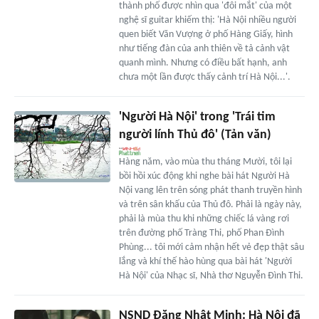
thành phố được nhìn qua 'đôi mắt' của một
nghệ sĩ guitar khiếm thị: 'Hà Nội nhiều người
quen biết Văn Vượng ở phố Hàng Giấy, hình
như tiếng đàn của anh thiên về tả cảnh vật
quanh mình. Nhưng có điều bất hạnh, anh
chưa một lần được thấy cảnh trí Hà Nội...'.
'Người Hà Nội' trong 'Trái tim
người lính Thủ đô' (Tản văn)
Hàng năm, vào mùa thu tháng Mười, tôi lại
bồi hồi xúc động khi nghe bài hát Người Hà
Nội vang lên trên sóng phát thanh truyền hình
và trên sân khấu của Thủ đô. Phải là ngày này,
phải là mùa thu khi những chiếc lá vàng rơi
trên đường phố Tràng Thi, phố Phan Đình
Phùng... tôi mới cảm nhận hết vẻ đẹp thật sâu
lắng và khí thế hào hùng qua bài hát 'Người
Hà Nội' của Nhạc sĩ, Nhà thơ Nguyễn Đình Thi.
NSND Đặng Nhật Minh: Hà Nội đã