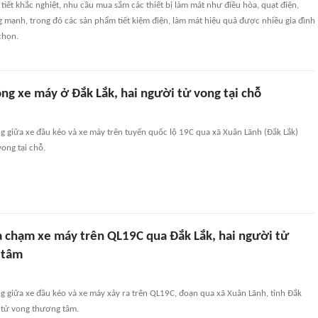
 tiết khắc nghiệt, nhu cầu mua sắm các thiết bị làm mát như điều hòa, quạt điện,
 mạnh, trong đó các sản phẩm tiết kiệm điện, làm mát hiệu quả được nhiều gia đình
chọn.
ng xe máy ở Đắk Lắk, hai người tử vong tại chỗ
ng giữa xe đầu kéo và xe máy trên tuyến quốc lộ 19C qua xã Xuân Lãnh (Đắk Lắk)
vong tại chỗ.
a chạm xe máy trên QL19C qua Đắk Lắk, hai người tử
 tâm
ng giữa xe đầu kéo và xe máy xảy ra trên QL19C, đoạn qua xã Xuân Lãnh, tỉnh Đắk
i tử vong thương tâm.