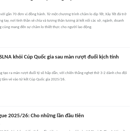
i với gần 70 đơn vị đồng hành. Từ một chương trình chăm lo dịp Tết, Xây Tết đã trở
g tay, nơi tinh thần sẻ chia và tương thân tương ái kết nối các sở, ngành, doanh
g cùng mang đến sự chăm lo thiết thực cho người lao động.
 SLNA khỏi Cúp Quốc gia sau màn rượt đuổi kịch tính
 tạo ra màn rượt đuổi tỷ số hấp dẫn, với chiến thắng nghẹt thở 3-2 dành cho đội
 tấm vé vào tứ kết Cúp Quốc gia 2025/26.
gue 2025/26: Cho những lần đầu tiên
n