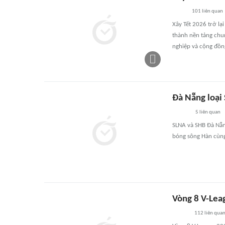
101
liên quan
Xây Tết 2026 trở lạ
thành nền tảng chun
nghiệp và cộng đồn
Đà Nẵng loại
5
liên quan
SLNA và SHB Đà Nẵng
bóng sông Hàn cùng
Vòng 8 V-Lea
112
liên qua