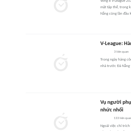
Vòng 8 V-League 20
mặt tập thể, trong 
Nẵng cũng lần đầu 
V-League: Hà
3
liên quan
Trong ngày hàng côn
nhà trước Đà Nẵng 
Vụ người phụ
nhức nhối
133
liên qua
Ngoài việc chỉ tríc