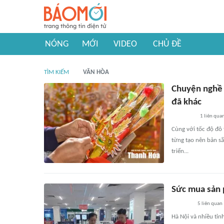
NÓNG
MỚI
VIDEO
CHỦ ĐỀ
TÌM KIẾM
VĂN HÒA
Chuyện nghề 
đã khác
1
liên qua
Cùng với tốc độ đô 
từng tạo nên bản sắ
triển...
Sức mua sản 
5
liên quan
Hà Nội và nhiều tỉn