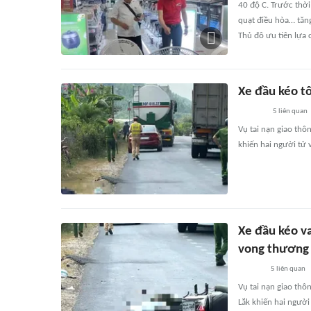
40 độ C. Trước thời
quạt điều hòa… tăng
Thủ đô ưu tiên lựa 
Xe đầu kéo tô
5
liên quan
Vụ tai nạn giao thô
khiến hai người tử 
Xe đầu kéo v
vong thương
5
liên quan
Vụ tai nạn giao thô
Lắk khiến hai ngườ