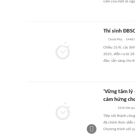
cảm của một số ngườ
Thí sinh ĐBSC
Chính Phủ
5448
l
Chiều 25/6, các tỉn
2025, diễn ra từ 26
đáo, sẵn sàng cho k
'Vững tâm lý
cảm hứng cho
1636
liên qu
Tiếp nối thành côn
đã chính thức diễn 
Chương trình với sự