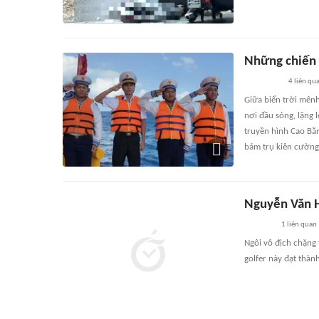
Những chiến 
4
liên qu
Giữa biển trời mên
nơi đầu sóng, lặng l
truyền hình Cao Bằn
bám trụ kiên cường
Nguyễn Văn Hò
1
liên quan
Ngôi vô địch chặng 
golfer này đạt thành