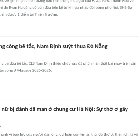
25/26 ghi nhận chiến thắng đầu tiên trong mùa giải của HAGL và Đ. Thanh Hóa về
khi đó Ryan Ha cũng có bàn đầu tiên kể từ khi gia nhập đội bóng phố Núi. SHB Đà
kiếm được 1 điểm tại Thiên Trường.
ng công bế tắc, Nam Định suýt thua Đà Nẵng
g thi đấu bế tắc, CLB Nam Định thiếu chút nữa đã phải nhận thất bại ngay trên sân
tại vòng 8 V-League 2025-2026.
 nữ bị đánh dã man ở chung cư Hà Nội: Sự thờ ơ gây
n
h hành vi bạo lực của người đàn ông, dư luận còn lên án thái độ thờ ơ, thậm chí là vô