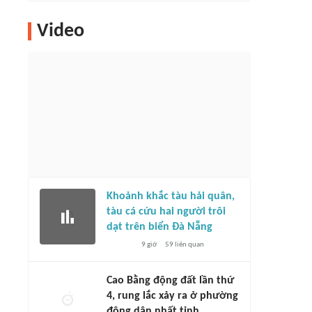
Video
Khoảnh khắc tàu hải quân,
tàu cá cứu hai người trôi
dạt trên biển Đà Nẵng
9 giờ
59
liên quan
Cao Bằng động đất lần thứ
4, rung lắc xảy ra ở phường
đông dân nhất tỉnh