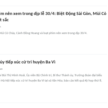
m nên xem trong dịp lễ 30/4: Biệt Động Sài Gòn, Mùi Cỏ
t sắc
n
 Mùi Cỏ Cháy, Cánh Đồng Hoang và loạt phim nên xem trong dịp 30/4.
ủy tiếp xúc cử tri huyện Ba Vì
uan
í Bùi Thị Minh Hoài, Ủy viên Bộ Chính trị, Bí thư Thành ủy, Trưởng đoàn đại biểu
Hà Nội tiếp xúc cử tri huyện Ba Vì tại xã Văn Hòa, báo cáo kết quả Kỳ họp thứ 8,