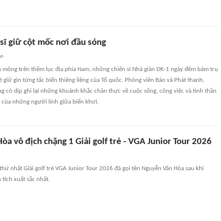
sĩ giữ cột mốc nơi đầu sóng
an
h mông trên thềm lục địa phía Nam, những chiến sĩ Nhà giàn DK-1 ngày đêm bám trụ
ẽ giữ gìn từng tấc biển thiêng liêng của Tổ quốc. Phóng viên Báo và Phát thanh,
g có dịp ghi lại những khoảnh khắc chân thực về cuộc sống, công việc và tinh thần
 của những người lính giữa biển khơi.
a vô địch chặng 1 Giải golf trẻ - VGA Junior Tour 2026
thứ nhất Giải golf trẻ VGA Junior Tour 2026 đã gọi tên Nguyễn Văn Hòa sau khi
 tích xuất sắc nhất.