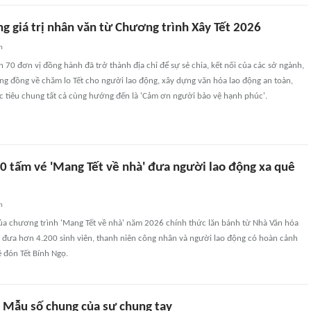
g giá trị nhân văn từ Chương trình Xây Tết 2026
n
n 70 đơn vị đồng hành đã trở thành địa chỉ để sự sẻ chia, kết nối của các sở ngành,
ng đồng về chăm lo Tết cho người lao động, xây dựng văn hóa lao động an toàn,
 tiêu chung tất cả cùng hướng đến là 'Cảm ơn người bảo vệ hạnh phúc'.
0 tấm vé 'Mang Tết về nhà' đưa người lao động xa quê
n
a chương trình 'Mang Tết về nhà' năm 2026 chính thức lăn bánh từ Nhà Văn hóa
 đưa hơn 4.200 sinh viên, thanh niên công nhân và người lao động có hoàn cảnh
 đón Tết Bính Ngọ.
: Mẫu số chung của sự chung tay