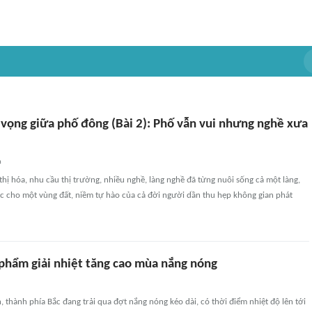
vọng giữa phố đông (Bài 2): Phố vẫn vui nhưng nghề xưa
n
thị hóa, nhu cầu thị trường, nhiều nghề, làng nghề đã từng nuôi sống cả một làng,
c cho một vùng đất, niềm tự hào của cả đời người dần thu hẹp không gian phát
phẩm giải nhiệt tăng cao mùa nắng nóng
h, thành phía Bắc đang trải qua đợt nắng nóng kéo dài, có thời điểm nhiệt độ lên tới