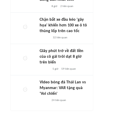
8 giờ
2
liên quan
Chặn bắt xe đầu kéo 'gây
họa' khiến hơn 100 xe ô tô
thủng lốp trên cao tốc
32
liên quan
Giây phút trở về đất liền
của cô gái trôi dạt 8 giờ
trên biển
5 giờ
59
liên quan
Video bóng đá Thái Lan vs
Myanmar: VAR tặng quà
'Voi chiến'
24
liên quan