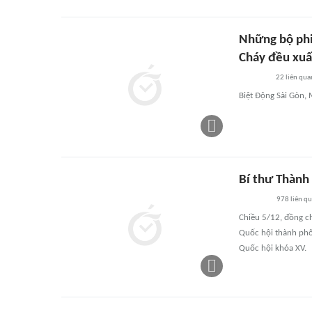
Những bộ phi
Cháy đều xuấ
22
liên qua
Biệt Động Sài Gòn,
Bí thư Thành 
978
liên q
Chiều 5/12, đồng ch
Quốc hội thành phố 
Quốc hội khóa XV.