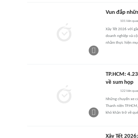
Vun đắp nhữn
101
liên qua
Xây Tết 2026 với gầ
doanh nghiệp và cộ
nhằm thực hiện mục
TP.HCM: 4.23
về sum họp
122
liên qua
Những chuyến xe củ
Thanh niên TP.HCM,
khó khăn trở về quê
Xây Tết 2026