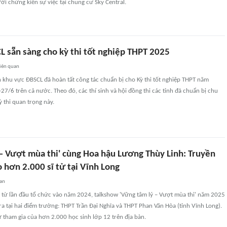
i chứng kiến sự việc tại chung cư Sky Central.
L sẵn sàng cho kỳ thi tốt nghiệp THPT 2025
iên quan
h khu vực ĐBSCL đã hoàn tất công tác chuẩn bị cho Kỳ thi tốt nghiệp THPT năm
-27/6 trên cả nước. Theo đó, các thí sinh và hội đồng thi các tỉnh đã chuẩn bị chu
ỳ thi quan trọng này.
 – Vượt mùa thi' cùng Hoa hậu Lương Thùy Linh: Truyền
 hơn 2.000 sĩ tử tại Vĩnh Long
an
g từ lần đầu tổ chức vào năm 2024, talkshow 'Vững tâm lý – Vượt mùa thi' năm 2025
ra tại hai điểm trường: THPT Trần Đại Nghĩa và THPT Phan Văn Hòa (tỉnh Vĩnh Long).
 tham gia của hơn 2.000 học sinh lớp 12 trên địa bàn.