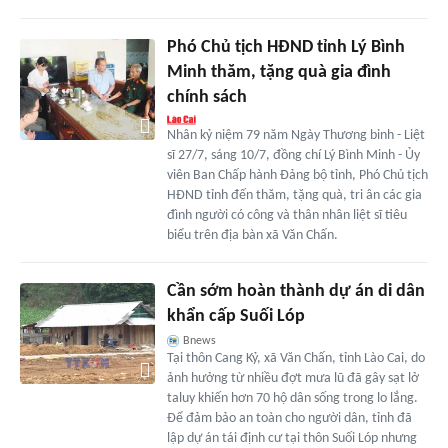
Phó Chủ tịch HĐND tỉnh Lý Bình
Minh thăm, tặng quà gia đình
chính sách
Nhân kỷ niệm 79 năm Ngày Thương binh - Liệt
sĩ 27/7, sáng 10/7, đồng chí Lý Bình Minh - Ủy
viên Ban Chấp hành Đảng bộ tỉnh, Phó Chủ tịch
HĐND tỉnh đến thăm, tặng quà, tri ân các gia
đình người có công và thân nhân liệt sĩ tiêu
biểu trên địa bàn xã Văn Chấn.
Cần sớm hoàn thành dự án di dân
khẩn cấp Suối Lóp
Bnews
Tại thôn Cang Kỷ, xã Văn Chấn, tỉnh Lào Cai, do
ảnh hưởng từ nhiều đợt mưa lũ đã gây sạt lở
taluy khiến hơn 70 hộ dân sống trong lo lắng.
Để đảm bảo an toàn cho người dân, tỉnh đã
lập dự án tái định cư tại thôn Suối Lóp nhưng