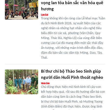
vọng lan tỏa bản sắc văn hóa quê
hương
Trong không khí rộn ràng của Lễ khai mạc Tuần
du lịch Ninh Bình 2026, sự xuất hiện của các
nghệ nhân và những hạt nhân văn nghệ tiêu
biểu đến từ các xã, phường (Văn Chấn, Quy
Mông, Thác Bà, Nghĩa Lộ) của vùng đất biên
cương Lào Cai đã mang đến một sắc thái đầy
ấn tượng, với những màn trình diễn độc đáo,
đậm đà bản sắc các dân tộc Mông, Dao, Tày,
Thái.
Bí thư chi bộ Thào Seo Sình giúp
người dân Huổi Pinh thoát nghèo
Chủ động thực hiện mô hình kinh tế cây-con
kết hợp hiệu quả, rồi sau đó hướng dẫn bà con
dân bản cùng làm là cách ông Thào Seo Sình,
bí thư chi bộ bản Huổi Pinh, xã Mường Toong
(tỉnh Điện Biên) đã thực hiện. Được ông Sình