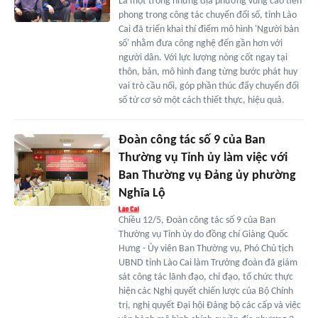
Là một trong những địa phương vùng cao tiên
phong trong công tác chuyển đổi số, tỉnh Lào
Cai đã triển khai thí điểm mô hình 'Người bản
số' nhằm đưa công nghệ đến gần hơn với
người dân. Với lực lượng nòng cốt ngay tại
thôn, bản, mô hình đang từng bước phát huy
vai trò cầu nối, góp phần thúc đẩy chuyển đổi
số từ cơ sở một cách thiết thực, hiệu quả.
Đoàn công tác số 9 của Ban
Thường vụ Tỉnh ủy làm việc với
Ban Thường vụ Đảng ủy phường
Nghĩa Lộ
Chiều 12/5, Đoàn công tác số 9 của Ban
Thường vụ Tỉnh ủy do đồng chí Giàng Quốc
Hưng - Ủy viên Ban Thường vụ, Phó Chủ tịch
UBND tỉnh Lào Cai làm Trưởng đoàn đã giám
sát công tác lãnh đạo, chỉ đạo, tổ chức thực
hiện các Nghị quyết chiến lược của Bộ Chính
trị, nghị quyết Đại hội Đảng bộ các cấp và việc