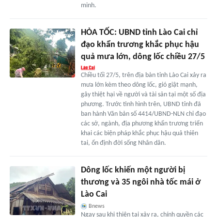
minh.
HỎA TỐC: UBND tỉnh Lào Cai chỉ
đạo khẩn trương khắc phục hậu
quả mưa lớn, dông lốc chiều 27/5
Chiều tối 27/5, trên địa bàn tỉnh Lào Cai xảy ra
mưa lớn kèm theo dông lốc, gió giật mạnh,
gây thiệt hại về người và tài sản tại một số địa
phương. Trước tình hình trên, UBND tỉnh đã
ban hành Văn bản số 4414/UBND-NLN chỉ đạo
các sở, ngành, địa phương khẩn trương triển
khai các biện pháp khắc phục hậu quả thiên
tai, ổn định đời sống Nhân dân.
Dông lốc khiến một người bị
thương và 35 ngôi nhà tốc mái ở
Lào Cai
Bnews
Ngay sau khi thiên tai xảy ra, chính quyền các