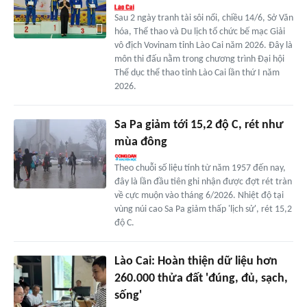
Sau 2 ngày tranh tài sôi nổi, chiều 14/6, Sở Văn
hóa, Thể thao và Du lịch tổ chức bế mạc Giải
vô địch Vovinam tỉnh Lào Cai năm 2026. Đây là
môn thi đấu nằm trong chương trình Đại hội
Thể dục thể thao tỉnh Lào Cai lần thứ I năm
2026.
Sa Pa giảm tới 15,2 độ C, rét như
mùa đông
Theo chuỗi số liệu tính từ năm 1957 đến nay,
đây là lần đầu tiên ghi nhận được đợt rét tràn
về cực muộn vào tháng 6/2026. Nhiệt độ tại
vùng núi cao Sa Pa giảm thấp 'lịch sử', rét 15,2
độ C.
Lào Cai: Hoàn thiện dữ liệu hơn
260.000 thửa đất 'đúng, đủ, sạch,
sống'