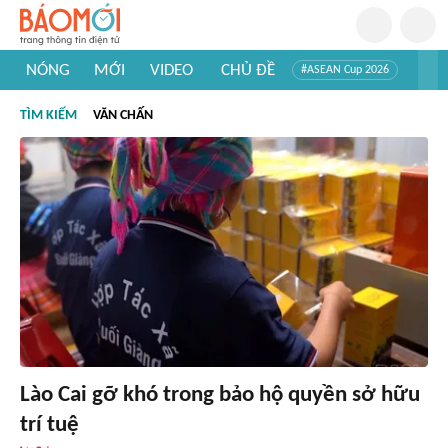
NÓNG
MỚI
VIDEO
CHỦ ĐỀ
#ASEAN Cup 2026
#Trí tuệ nhân tạo
#Mỹ - Iran
#Khám phá Việt Nam
TÌM KIẾM
VĂN CHẤN
#Khám phá thế giới
Lào Cai gỡ khó trong bảo hộ quyền sở hữu
trí tuệ