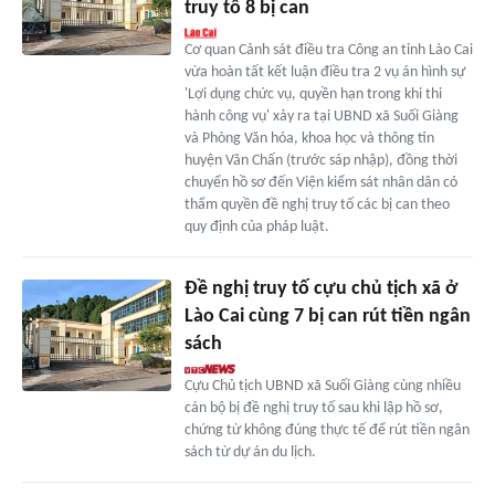
truy tố 8 bị can
Cơ quan Cảnh sát điều tra Công an tỉnh Lào Cai
vừa hoàn tất kết luận điều tra 2 vụ án hình sự
'Lợi dụng chức vụ, quyền hạn trong khi thi
hành công vụ' xảy ra tại UBND xã Suối Giàng
và Phòng Văn hóa, khoa học và thông tin
huyện Văn Chấn (trước sáp nhập), đồng thời
chuyển hồ sơ đến Viện kiểm sát nhân dân có
thẩm quyền đề nghị truy tố các bị can theo
quy định của pháp luật.
Đề nghị truy tố cựu chủ tịch xã ở
Lào Cai cùng 7 bị can rút tiền ngân
sách
Cựu Chủ tịch UBND xã Suối Giàng cùng nhiều
cán bộ bị đề nghị truy tố sau khi lập hồ sơ,
chứng từ không đúng thực tế để rút tiền ngân
sách từ dự án du lịch.