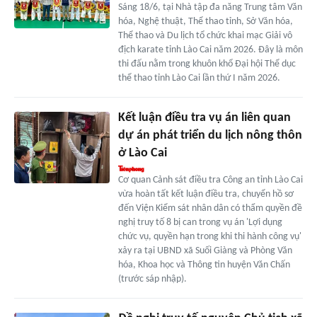
Sáng 18/6, tại Nhà tập đa năng Trung tâm Văn
hóa, Nghệ thuật, Thể thao tỉnh, Sở Văn hóa,
Thể thao và Du lịch tổ chức khai mạc Giải vô
địch karate tỉnh Lào Cai năm 2026. Đây là môn
thi đấu nằm trong khuôn khổ Đại hội Thể dục
thể thao tỉnh Lào Cai lần thứ I năm 2026.
Kết luận điều tra vụ án liên quan
dự án phát triển du lịch nông thôn
ở Lào Cai
Cơ quan Cảnh sát điều tra Công an tỉnh Lào Cai
vừa hoàn tất kết luận điều tra, chuyển hồ sơ
đến Viện Kiểm sát nhân dân có thẩm quyền đề
nghị truy tố 8 bị can trong vụ án 'Lợi dụng
chức vụ, quyền hạn trong khi thi hành công vụ'
xảy ra tại UBND xã Suối Giàng và Phòng Văn
hóa, Khoa học và Thông tin huyện Văn Chấn
(trước sáp nhập).