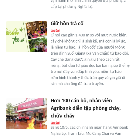
vận hành mô hình chính quyền địa phương 2
cấp tại phường Nghĩa Lộ.
Giữ hồn trà cổ
Ở nơi cao gần 1.400 m so với mực nước biển,
cây chè không chỉ là sinh kế, mà còn là ký ức,
là niềm tự hào, là 'hồn cốt' của người Mông
trên đỉnh Suối Giàng (xã Văn Chấn) từ bao đời.
Cây chè đang được gìn giữ theo cách rất
riêng, bắt đầu từ giáo dục bài bản, giúp thế hệ
trẻ nơi đây vun đắp tình yêu, niềm tự hào,
sớm hình thành ý thức trân quý và gìn giữ di
sản mà cha ông đã trao truyền.
Hơn 100 cán bộ, nhân viên
Agribank diễn tập phòng cháy,
chữa cháy
Sáng 10/5, các chi nhánh ngân hàng Agribank
Nghĩa Lộ, Trạm Tấu, Mù Cang Chải và Văn