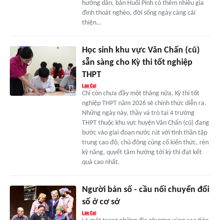
hướng dẫn, bản Huổi Pinh có thêm nhiều gia
đình thoát nghèo, đời sống ngày càng cải
thiện…
Học sinh khu vực Văn Chấn (cũ)
sẵn sàng cho Kỳ thi tốt nghiệp
THPT
Chỉ còn chưa đầy một tháng nữa, Kỳ thi tốt
nghiệp THPT năm 2026 sẽ chính thức diễn ra.
Những ngày này, thầy và trò tại 4 trường
THPT thuộc khu vực huyện Văn Chấn (cũ) đang
bước vào giai đoạn nước rút với tinh thần tập
trung cao độ, chủ động củng cố kiến thức, rèn
kỹ năng, quyết tâm hướng tới kỳ thi đạt kết
quả cao nhất.
Người bản số - cầu nối chuyển đổi
số ở cơ sở