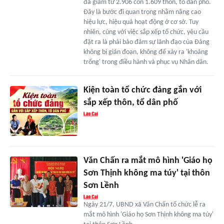
đã giảm từ 2.906 còn 1.609 thôn, tổ dân phố.
Đây là bước đi quan trọng nhằm nâng cao
hiệu lực, hiệu quả hoạt động ở cơ sở. Tuy
nhiên, cùng với việc sắp xếp tổ chức, yêu cầu
đặt ra là phải bảo đảm sự lãnh đạo của Đảng
không bị gián đoạn, không để xảy ra 'khoảng
trống' trong điều hành và phục vụ Nhân dân.
Kiện toàn tổ chức đảng gắn với
sắp xếp thôn, tổ dân phố
Văn Chấn ra mắt mô hình 'Giáo họ
Sơn Thịnh không ma túy' tại thôn
Sơn Lềnh
Ngày 21/7, UBND xã Văn Chấn tổ chức lễ ra
mắt mô hình 'Giáo họ Sơn Thịnh không ma túy'