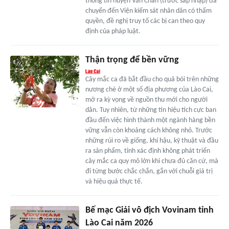
thông tin huyện Văn Chấn (trước sáp nhập) đã
chuyển đến Viện kiểm sát nhân dân có thẩm
quyền, đề nghị truy tố các bị can theo quy
định của pháp luật.
Thận trọng để bền vững
Cây mắc ca đã bắt đầu cho quả bói trên những
nương chè ở một số địa phương của Lào Cai,
mở ra kỳ vọng về nguồn thu mới cho người
dân. Tuy nhiên, từ những tín hiệu tích cực ban
đầu đến việc hình thành một ngành hàng bền
vững vẫn còn khoảng cách không nhỏ. Trước
những rủi ro về giống, khí hậu, kỹ thuật và đầu
ra sản phẩm, tỉnh xác định không phát triển
cây mắc ca quy mô lớn khi chưa đủ căn cứ, mà
đi từng bước chắc chắn, gắn với chuỗi giá trị
và hiệu quả thực tế.
Bế mạc Giải vô địch Vovinam tỉnh
Lào Cai năm 2026