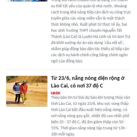
Trong bối cảnh chuyển đổi số đang trở thành
xu thế tất yếu của quản lý nhà nước, khoảng
cách trong khả năng tiếp cận dịch vụ công trực
tuyến giữa các vùng miền vẫn là một thách
thức không nhỏ. Xuất phát từ thực tế ấy, hai
học sinh Trường THPT chuyên Nguyễn Tất
Thành (Lào Cai) là Luyện Hà Linh và Vũ Sơn Trà
đã khởi xướng dự án xây dựng 'cầu nối số',
nhằm giúp đồng bào dân tộc thiểu số tiếp cận
các dịch vụ hành chính công bằng chính ngôn
ngữ của đồng bào.
Từ 23/6, nắng nóng diện rộng ở
Lào Cai, có nơi 37 độ C
Theo bản tin từ Đài dự báo khí tượng thủy văn
tỉnh Lào Cai, từ ngày 23/6, khu vực vùng thấp
tỉnh Lào Cai bắt đầu xuất hiện nắng nóng, có
nơi nắng nóng gay gắt, nhiệt độ cao nhất phổ
biến 35 - 37 độ C, độ ẩm giảm thấp còn 50 -
55%. Thời gian nắng nóng tập trung từ 13h -
16h mỗi ngày.