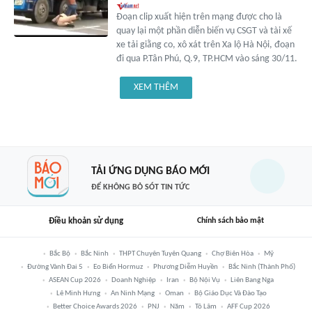
Đoạn clip xuất hiện trên mạng được cho là
quay lại một phần diễn biến vụ CSGT và tài xế
xe tải giằng co, xô xát trên Xa lộ Hà Nội, đoạn
đi qua P.Tân Phú, Q.9, TP.HCM vào sáng 30/11.
XEM THÊM
TẢI ỨNG DỤNG BÁO MỚI
ĐỂ KHÔNG BỎ SÓT TIN TỨC
Điều khoản sử dụng
Chính sách bảo mật
Bắc Bộ
Bắc Ninh
THPT Chuyên Tuyên Quang
Chợ Biên Hòa
Mỹ
Đường Vành Đai 5
Eo Biển Hormuz
Phương Diễm Huyền
Bắc Ninh (thành Phố)
ASEAN Cup 2026
Doanh Nghiệp
Iran
Bộ Nội Vụ
Liên Bang Nga
Lê Minh Hưng
An Ninh Mạng
Oman
Bộ Giáo Dục Và Đào Tạo
Better Choice Awards 2026
PNJ
Năm
Tô Lâm
AFF Cup 2026