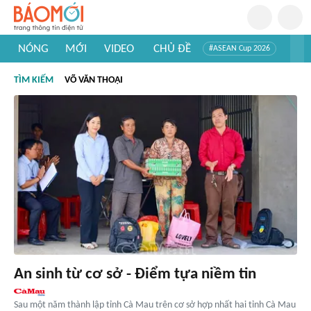
NÓNG
MỚI
VIDEO
CHỦ ĐỀ
#ASEAN Cup 2026
#Trí tuệ nhân tạo
#Mỹ - Iran
#Khám phá Việt Nam
TÌM KIẾM
VÕ VĂN THOẠI
#Khám phá thế giới
An sinh từ cơ sở - Điểm tựa niềm tin
Sau một năm thành lập tỉnh Cà Mau trên cơ sở hợp nhất hai tỉnh Cà Mau