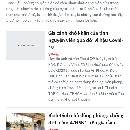
- Bạc Liêu, những chuyển biến dễ cảm nhận nhất đang hiện hữu trong
từng câu chuyện đời thường của người dân. Đó là nhiều căn nhà mới
thay cho mái lá cũ, là sinh kế được tiếp sức, là những con đường mở lối,
là cơ hội tiếp cận y tế, giáo dục ngày càng thuận lợi hơn.
Gia cảnh khó khăn của tình
nguyện viên qua đời vì hậu Covid-
19
Hay tin anh Võ Văn Thoại (29 tuổi, tạm trú
KP.4, P.Quang Vinh, TP.Biên Hòa) qua đời ngày
28-7-2023 tại quê nhà (xã An Phúc, H.Đông
Hải, tỉnh Bạc Liêu) vì hậu Covid-19, nhiều bạn
trẻ có thời gian hoạt động tình nguyện phòng,
chống dịch Covid-19 chung với anh Thoại ở
TP.Biên Hòa, TP.HCM và tỉnh Bà Rịa - Vũng Tàu
đã không khỏi xót thương.
Bình Định chủ động phòng, chống
dịch cúm A/H5N1 trên gia cầm