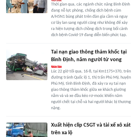
Thời gian qua, các ngành chức năng Bình Định
đang nỗ lực phòng, chống dịch bệnh cúm
A/H5N1 bùng phát trên đàn gia cầm và nguy
cơ lây lan sang người cũng như không để xảy
ra hiện tượng dịch chồng dịch trong bối cảnh
dịch bệnh Covid-19 đang diễn biến phức tạp.
Tai nạn giao thông thảm khốc tại
Bình Định, năm người tử vong
Lúc 22 giờ tối qua, 16-8, tại Km1175+370, trên
đường tránh Quốc lộ 1, thị trấn Phù Mỹ, huyện
Phù Mỹ, tỉnh Bình Định, đã xảy ra vụ tai nạn
giao thông thảm khốc giữa xe khách giường
nằm và và xe đầu kéo rơ-moóc khiến năm
người chết tại chỗ và hai người khác bị thương
nặng.
Xuất hiện clip CSGT và tài xế xô xát
trên xa lộ