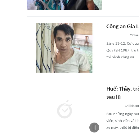
Công an Gia 
27
liê
Sáng 13-12, Cơ quan
Quý (SN 1987, trú t
thi hành công vụ.
Huế: Thầy, tr
sau lũ
14
liên q
Sau những ngày mưa
viên, sinh viên và 
xe máy, thiết bị điệ