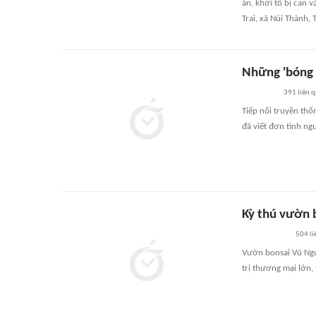
án, khởi tố bị can 
Trai, xã Núi Thành, 
Những 'bóng 
391
liên 
Tiếp nối truyền thố
đã viết đơn tình n
Kỳ thú vườn b
504
li
Vườn bonsai Vũ Nguy
trị thương mại lớn