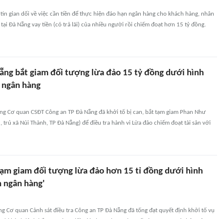
tin gian dối về việc cần tiền để thực hiện đáo hạn ngân hàng cho khách hàng, nhân
tại Đà Nẵng vay tiền (có trả lãi) của nhiều người rồi chiếm đoạt hơn 15 tỷ đồng.
ẵng bắt giam đối tượng lừa đảo 15 tỷ đồng dưới hình
 ngân hàng
ng Cơ quan CSĐT Công an TP Đà Nẵng đã khởi tố bị can, bắt tạm giam Phan Như
trú xã Núi Thành, TP Đà Nẵng) để điều tra hành vi Lừa đảo chiếm đoạt tài sản với
 tạm giam đối tượng lừa đảo hơn 15 tỉ đồng dưới hình
n ngân hàng'
g Cơ quan Cảnh sát điều tra Công an TP Đà Nẵng đã tống đạt quyết định khởi tố vụ