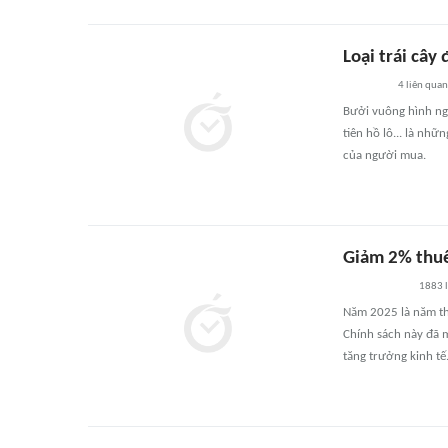
Loại trái cây 
4
liên quan
Bưởi vuông hình ngô
tiên hồ lô... là nhữ
của người mua.
Giảm 2% thuế 
1883
Năm 2025 là năm thứ
Chính sách này đã m
tăng trưởng kinh tế