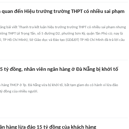
ên quan đến Hiệu trưởng trường THPT có nhiều sai phạm
ăng bài viết 'Thanh tra kết luận hiệu trưởng trường THPT có nhiều sai phạm nhưng
rường THPT Lê Trọng Tấn, số 5 đường D2, phường Sơn Kỳ, quận Tân Phú cũ; nay là
, TP Hồ Chí Minh), Sở Giáo dục và Đào tạo (GD&ĐT) TP Hồ Chí Minh đã trả lời câu
5 tỷ đồng, nhân viên ngân hàng ở Đà Nẵng bị khởi tố
 hàng TMCP ở Tp. Đà Nẵng vừa bị khởi tố, bắt tạm giam do có hành vi lừa đảo
tỷ đồng của nhiều người.
ân hàng lừa đảo 15 tỷ đồng của khách hàng