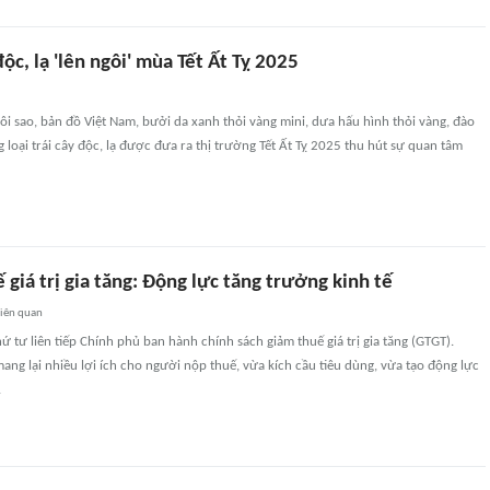
độc, lạ 'lên ngôi' mùa Tết Ất Tỵ 2025
i sao, bản đồ Việt Nam, bưởi da xanh thỏi vàng mini, dưa hấu hình thỏi vàng, đào
ng loại trái cây độc, lạ được đưa ra thị trường Tết Ất Tỵ 2025 thu hút sự quan tâm
giá trị gia tăng: Động lực tăng trưởng kinh tế
liên quan
 tư liên tiếp Chính phủ ban hành chính sách giảm thuế giá trị gia tăng (GTGT).
ang lại nhiều lợi ích cho người nộp thuế, vừa kích cầu tiêu dùng, vừa tạo động lực
.