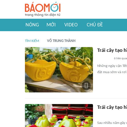
NÓNG
MỚI
VIDEO
CHỦ ĐỀ
TÌM KIẾM
VÕ TRUNG THÀNH
Trái cây tạo 
6
liên qua
Những ngày cận Tết
đặt mua sớm và rơi
Trái cây tạo 
Sau nhiều năm gây c