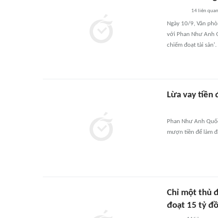
14
liên qua
Ngày 10/9, Văn phò
với Phan Như Anh Qu
chiếm đoạt tài sản'.
Lừa vay tiền
Phan Như Anh Quốc 
mượn tiền để làm đ
Chỉ một thủ 
đoạt 15 tỷ đ