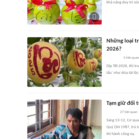
khả năng duy trì sứ
Những loại tr
2026?
5
liên quan
Dịp Tết 2026, thị t
tấu' như dừa tài lộc
Tạm giữ đối t
27
liên quan
Sáng 13-12, Cơ quan
Quý (SN 1987, trú t
thi hành công vụ.