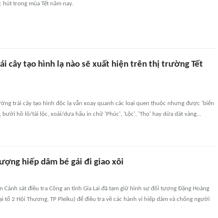
c hút trong mùa Tết năm nay.
ái cây tạo hình lạ nào sẽ xuất hiện trên thị trường Tết
rường trái cây tạo hình độc lạ vẫn xoay quanh các loại quen thuộc nhưng được 'biến
, bưởi hồ lô/tài lộc, xoài/dưa hấu in chữ 'Phúc', 'Lộc', 'Thọ' hay dừa dát vàng...
ượng hiếp dâm bé gái đi giao xôi
 Cảnh sát điều tra Công an tỉnh Gia Lai đã tạm giữ hình sự đối tượng Đặng Hoàng
ại tổ 2 Hội Thương, TP Pleiku) để điều tra về các hành vi hiếp dâm và chống người