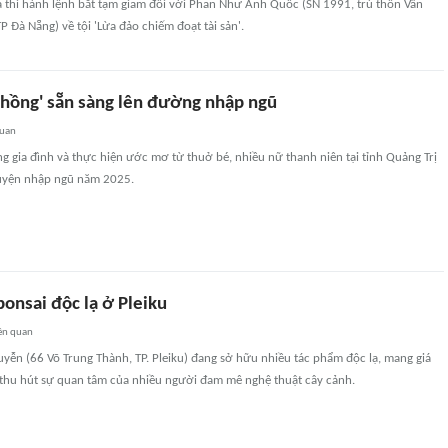
và thi hành lệnh bắt tạm giam đối với Phan Như Anh Quốc (SN 1991, trú thôn Vân
TP Đà Nẵng) về tội 'Lừa đảo chiếm đoạt tài sản'.
hồng' sẵn sàng lên đường nhập ngũ
quan
ng gia đình và thực hiện ước mơ từ thuở bé, nhiều nữ thanh niên tại tỉnh Quảng Trị
guyện nhập ngũ năm 2025.
onsai độc lạ ở Pleiku
ên quan
ễn (66 Võ Trung Thành, TP. Pleiku) đang sở hữu nhiều tác phẩm độc lạ, mang giá
, thu hút sự quan tâm của nhiều người đam mê nghệ thuật cây cảnh.