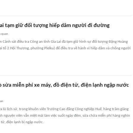
Lai tạm giữ đối tượng hiếp dâm người đi đường
n quan
 Cảnh sát điều tra Công an tỉnh Gia Lai đã tạm giữ hình sự đối tượng Đặng Hoàng
ại tổ 2 Hội Thương, phường Pleiku) để điều tra về hành vi hiếp dâm và chống người
ò sửa miễn phí xe máy, đồ điện tử, điện lạnh ngập nước
uan
 lũ lịch sử, trong khuôn viên Trường Cao đẳng Công nghiệp Huế, hàng trăm giảng
tình nguyện viên vẫn miệt mài làm việc suốt ngày đêm, sửa chữa miễn phí hàng nghìn
n tử, điện lạnh bị ngập nước.