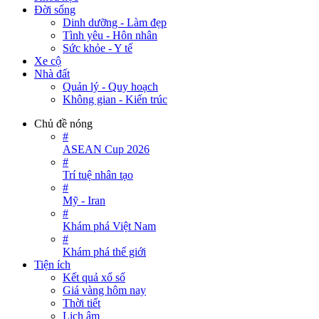
Đời sống
Dinh dưỡng - Làm đẹp
Tình yêu - Hôn nhân
Sức khỏe - Y tế
Xe cộ
Nhà đất
Quản lý - Quy hoạch
Không gian - Kiến trúc
Chủ đề nóng
#
ASEAN Cup 2026
#
Trí tuệ nhân tạo
#
Mỹ - Iran
#
Khám phá Việt Nam
#
Khám phá thế giới
Tiện ích
Kết quả xổ số
Giá vàng hôm nay
Thời tiết
Lịch âm