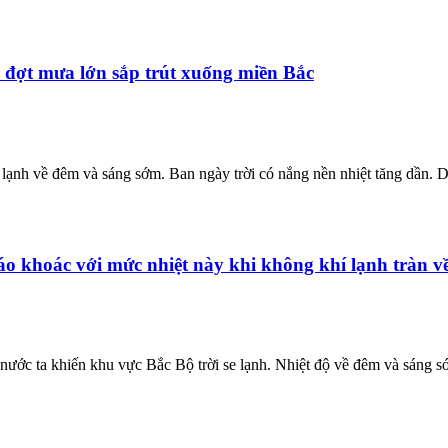
 đợt mưa lớn sắp trút xuống miền Bắc
lạnh về đêm và sáng sớm. Ban ngày trời có nắng nền nhiệt tăng dần. D
áo khoác với mức nhiệt này khi không khí lạnh tràn v
ề nước ta khiến khu vực Bắc Bộ trời se lạnh. Nhiệt độ về đêm và sáng