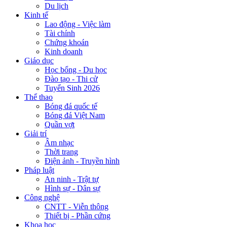
Du lịch
Kinh tế
Lao động - Việc làm
Tài chính
Chứng khoán
Kinh doanh
Giáo dục
Học bổng - Du học
Đào tạo - Thi cử
Tuyển Sinh 2026
Thể thao
Bóng đá quốc tế
Bóng đá Việt Nam
Quần vợt
Giải trí
Âm nhạc
Thời trang
Điện ảnh - Truyền hình
Pháp luật
An ninh - Trật tự
Hình sự - Dân sự
Công nghệ
CNTT - Viễn thông
Thiết bị - Phần cứng
Khoa học