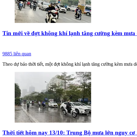
Tin mới về đợt không khí lạnh tăng cường kèm mưa 
9885
liên quan
Theo dự báo thời tiết, một đợt không khí lạnh tăng cường kèm mưa dôn
Thời tiết hôm nay 13/10: Trung Bộ mưa lớn nguy cơ n