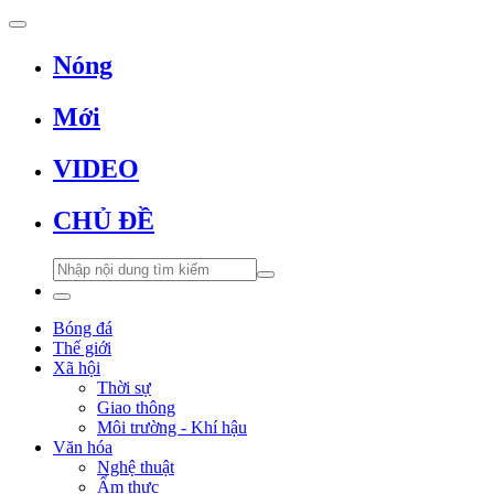
Nóng
Mới
VIDEO
CHỦ ĐỀ
Bóng đá
Thế giới
Xã hội
Thời sự
Giao thông
Môi trường - Khí hậu
Văn hóa
Nghệ thuật
Ẩm thực