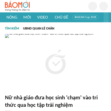
NÓNG
MỚI
VIDEO
CHỦ ĐỀ
#ASEAN Cup 2026
#Trí tuệ nhân tạo
#Mỹ - Iran
#Khám phá Việt Nam
TÌM KIẾM
UBND QUẬN LÊ CHÂN
#Khám phá thế giới
Nữ nhà giáo đưa học sinh 'chạm' vào tri
thức qua học tập trải nghiệm