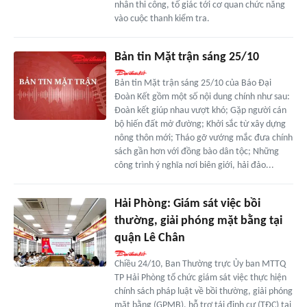
nhân thi công, tố giác tới cơ quan chức năng
vào cuộc thanh kiểm tra.
Bản tin Mặt trận sáng 25/10
Bản tin Mặt trận sáng 25/10 của Báo Đại
Đoàn Kết gồm một số nội dung chính như sau:
Đoàn kết giúp nhau vượt khó; Gặp người cán
bộ hiến đất mở đường; Khởi sắc từ xây dựng
nông thôn mới; Tháo gỡ vướng mắc đưa chính
sách gần hơn với đồng bào dân tộc; Những
công trình ý nghĩa nơi biên giới, hải đảo...
Hải Phòng: Giám sát việc bồi
thường, giải phóng mặt bằng tại
quận Lê Chân
Chiều 24/10, Ban Thường trực Ủy ban MTTQ
TP Hải Phòng tổ chức giám sát việc thực hiện
chính sách pháp luật về bồi thường, giải phóng
mặt bằng (GPMB), hỗ trợ tái định cư (TĐC) tại