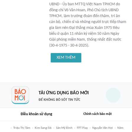
UBND - Ủy ban MTTQ Việt Nam TPHCM do
đồng chí Võ Văn Hoan, Phó Chủ tịch UBND
TPHCM, làm trưởng đoàn đến thăm, tri ân
cán bộ, chiến sĩ và những người trực tiếp tham
gia làm nên Đại thắng mùa Xuân 1975 tiêu
biểu ở quận 11 nhân kỷ niệm 50 năm Ngày
Giải phóng miền Nam, thống nhất đất nước
(30-4-1975 - 30-4-2025).
XEM THÊM
TẢI ỨNG DỤNG BÁO MỚI
ĐỂ KHÔNG BỎ SÓT TIN TỨC
Điều khoản sử dụng
Chính sách bảo mật
Triệu Thị Tâm
Kim Sang-Sik
Sân Mỹ Đình
FPT Play
Nguyễn Văn Hợi
Năm