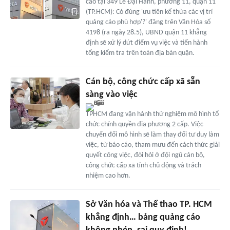
cáo tại 349 Lê Đại Hành, phường 11, quận 11
(TP.HCM): Có đúng 'ưu tiên kế thừa các vị trí
quảng cáo phù hợp'?' đăng trên Văn Hóa số
4198 (ra ngày 28.5), UBND quận 11 khẳng
định sẽ xử lý dứt điểm vụ việc và tiến hành
tổng kiểm tra trên toàn địa bàn quận.
Cán bộ, công chức cấp xã sẵn
sàng vào việc
TPHCM đang vận hành thử nghiệm mô hình tổ
chức chính quyền địa phương 2 cấp. Việc
chuyển đổi mô hình sẽ làm thay đổi tư duy làm
việc, từ báo cáo, tham mưu đến cách thức giải
quyết công việc, đòi hỏi ở đội ngũ cán bộ,
công chức cấp xã tính chủ động và trách
nhiệm cao hơn.
Sở Văn hóa và Thể thao TP. HCM
khẳng định… bảng quảng cáo