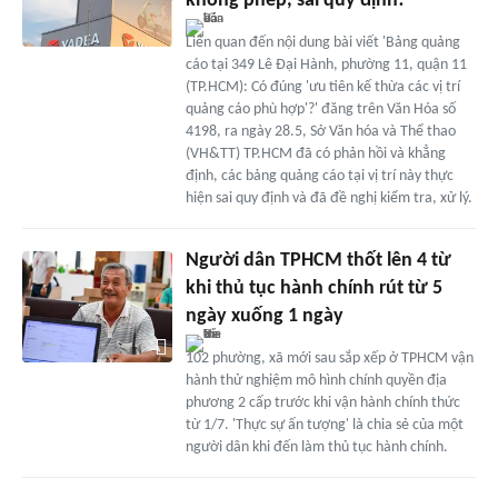
không phép, sai quy định!
Liên quan đến nội dung bài viết 'Bảng quảng
cáo tại 349 Lê Đại Hành, phường 11, quận 11
(TP.HCM): Có đúng 'ưu tiên kế thừa các vị trí
quảng cáo phù hợp'?' đăng trên Văn Hóa số
4198, ra ngày 28.5, Sở Văn hóa và Thể thao
(VH&TT) TP.HCM đã có phản hồi và khẳng
định, các bảng quảng cáo tại vị trí này thực
hiện sai quy định và đã đề nghị kiểm tra, xử lý.
Người dân TPHCM thốt lên 4 từ
khi thủ tục hành chính rút từ 5
ngày xuống 1 ngày
102 phường, xã mới sau sắp xếp ở TPHCM vận
hành thử nghiệm mô hình chính quyền địa
phương 2 cấp trước khi vận hành chính thức
từ 1/7. 'Thực sự ấn tượng' là chia sẻ của một
người dân khi đến làm thủ tục hành chính.