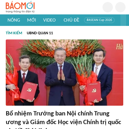
NÓNG
MỚI
VIDEO
CHỦ ĐỀ
#ASEAN Cup 2026
#Trí tuệ nhân tạo
#Mỹ - Iran
#Khám phá Việt Nam
TÌM KIẾM
UBND QUẬN 11
#Khám phá thế giới
Bổ nhiệm Trưởng ban Nội chính Trung
ương và Giám đốc Học viện Chính trị quốc