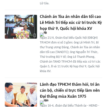
Lữ Gia.
Chánh án Tòa án nhân dân tối cao
Lê Minh Trí tiếp xúc cử tri trước Kỳ
họp thứ 9, Quốc hội khóa XV
Ngày 21/4, Đoàn Đại biểu Quốc hội (ĐBQH)
TP.HCM đơn vị số 3 gồm: ông Lê Minh Trí, Bí
thư Trung ương Đảng, Chánh án Tòa án nhân
dân tối cao (TANDTC); ông Nguyễn Tri Thức,
Thứ trưởng Bộ Y tế; ông Lê Thanh Phong,
Chánh án TAND TP.HCM đã tiếp xúc cử tri các
Quận 5, 8 và 11 trước Kỳ họp thứ 9, Quốc hội
khóa XV.
Lãnh đạo TPHCM thăm hỏi, tri ân
cán bộ, chiến sĩ trực tiếp làm nên
Đại thắng mùa Xuân 1975
Ngày 16-4, đoàn đại biểu Thành ủy - HĐND -