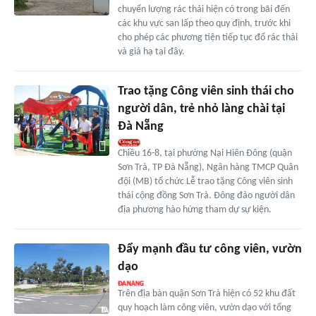
chuyển lượng rác thải hiện có trong bãi đến
các khu vực san lấp theo quy định, trước khi
cho phép các phương tiện tiếp tục đổ rác thải
và giá hạ tại đây.
Trao tặng Công viên sinh thái cho
người dân, trẻ nhỏ làng chài tại
Đà Nẵng
Chiều 16-8, tại phường Nại Hiên Đông (quận
Sơn Trà, TP Đà Nẵng), Ngân hàng TMCP Quân
đội (MB) tổ chức Lễ trao tặng Công viên sinh
thái cộng đồng Sơn Trà. Đông đảo người dân
địa phương hào hứng tham dự sự kiện.
Đẩy mạnh đầu tư công viên, vườn
dạo
Trên địa bàn quận Sơn Trà hiện có 52 khu đất
quy hoạch làm công viên, vườn dạo với tổng