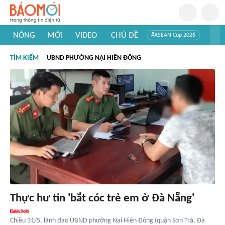
NÓNG
MỚI
VIDEO
CHỦ ĐỀ
#ASEAN Cup 2026
#Trí tuệ nhân tạo
#Mỹ - Iran
#Khám phá Việt Nam
TÌM KIẾM
UBND PHƯỜNG NẠI HIÊN ĐÔNG
#Khám phá thế giới
Thực hư tin 'bắt cóc trẻ em ở Đà Nẵng'
Chiều 31/5, lãnh đạo UBND phường Nại Hiên Đông (quận Sơn Trà, Đà