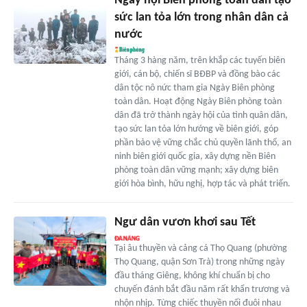
Ngày hội Biên phòng toàn dân tạo
sức lan tỏa lớn trong nhân dân cả
nước
Tháng 3 hàng năm, trên khắp các tuyến biên
giới, cán bộ, chiến sĩ BĐBP và đồng bào các
dân tộc nô nức tham gia Ngày Biên phòng
toàn dân. Hoạt động Ngày Biên phòng toàn
dân đã trở thành ngày hội của tình quân dân,
tạo sức lan tỏa lớn hướng về biên giới, góp
phần bảo vệ vững chắc chủ quyền lãnh thổ, an
ninh biên giới quốc gia, xây dựng nền Biên
phòng toàn dân vững mạnh; xây dựng biên
giới hòa bình, hữu nghị, hợp tác và phát triển.
Ngư dân vươn khơi sau Tết
Tại âu thuyền và cảng cá Thọ Quang (phường
Thọ Quang, quận Sơn Trà) trong những ngày
đầu tháng Giêng, không khí chuẩn bị cho
chuyến đánh bắt đầu năm rất khẩn trương và
nhộn nhịp. Từng chiếc thuyền nối đuôi nhau