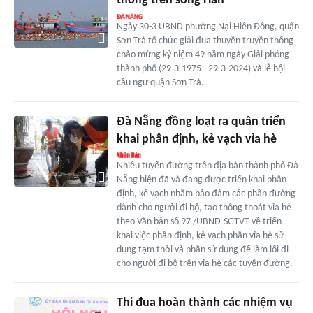
thống trên sông Hàn
Ngày 30-3 UBND phường Nại Hiên Đông, quận
Sơn Trà tổ chức giải đua thuyền truyền thống
chào mừng kỷ niệm 49 năm ngày Giải phóng
thành phố (29-3-1975 - 29-3-2024) và lễ hội
cầu ngư quận Sơn Trà.
Đà Nẵng đồng loạt ra quân triển
khai phân định, kẻ vạch vỉa hè
Nhiều tuyến đường trên địa bàn thành phố Đà
Nẵng hiện đã và đang được triển khai phân
định, kẻ vạch nhằm bảo đảm các phần đường
dành cho người đi bộ, tạo thông thoát vỉa hè
theo Văn bản số 97 /UBND-SGTVT về triển
khai việc phân định, kẻ vạch phần vỉa hè sử
dụng tạm thời và phần sử dụng để làm lối đi
cho người đi bộ trên vỉa hè các tuyến đường.
Thi đua hoàn thành các nhiệm vụ