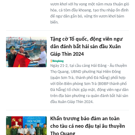
vươn khơi với hy vọng một năm mưa thuận gió
hòa, cá tôm đầy khoang, tạo thu nhập ổn định
để ngư dân gắn bó, vững tin vươn khơi bám
biển.
Tặng cờ Tổ quốc, động viên ngư
dân đánh bắt hải sản đầu Xuân
Giáp Thìn 2024
Ngày 21-2, tại cầu cảng Hải Đăng - Âu thuyền
Thọ Quang, UBND phường Nại Hiên Đông
(quận Sơn Trà, thành phố Đà Nẵng) phối hợp
với Đồn Biên phòng Sơn Trà (BĐBP thành phố
Đà Nẵng) tổ chức gặp mặt, động viên ngư dân
trên địa bàn phường ra quân đánh bắt hải sản
đầu Xuân Giáp Thìn 2024.
Khẩn trương bảo đảm an toàn
cho tàu cá neo đậu tại âu thuyền
Thọ Quang