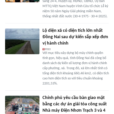
Sáng 24-4, Huyện ủy, HĐND, UBND, Ủy ban
MTTQ Việt Nam huyện Vĩnh Cửu tổ chức Lễ kỷ
niệm 50 năm Ngày Giải phóng miền Nam,
thống nhất đất nước (30-4-1975 - 30-4-2025).
Lộ diện xã có diện tích lớn nhất
Đồng Nai sau dự kiến sắp xếp đơn
vị hành chính
Với mục tiêu xây dựng bộ máy chính quyền
tinh gọn, hiệu quả, tỉnh Đồng Nai đã công bố
danh sách dự kiến số lượng đơn vị hành chính
cấp phường, xã. Trong đó, xã lớn nhất tỉnh có
tổng diện tích khoảng 660,46 km2, có diện tích
cao hơn diện tích so với tiêu chuẩn khoảng
2201,53%.
Chính phủ yêu cầu bàn giao mặt
bằng các dự án giải tỏa công suất
Nhà máy Điện Nhơn Trạch 3 và 4