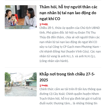
Thăm hỏi, hỗ trợ người thân các
nạn nhân bị tai nạn lao động do
ngạt khí CO
Chiều 28-5, thừa ủy quyền của Chủ tịch UBND
tỉnh, Phó giám đốc Sở Nội vụ Đoàn Thị Thu
Thủy đã đến thăm, chia sẻ với người thân các
nạn nhân bị tai nạn lao động do ngạt khí CO
xảy ra tại Công ty CP Gạch men Phương Nam -
chi nhánh Đồng Nai (huyện Vĩnh Cửu). Các nạn
nhân tử vong là anh N.L.S. và anh N.H.Q.L.
(công nhân vận hành).
Khắp nơi trong tỉnh chiều 27-5-
2025
Chính thức cấm xe tải trên 8 tấn lưu thông qua
đường Cộ Cây Xoài; Chính quyền huyện Nhơn
Trạch thăm hỏi, hỗ trợ gia đình bé gái 4 tuổi bị
đuối nước thương tâm… là những thông tin