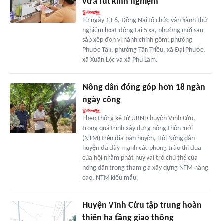
vừa rút kinh nghiệm
Từ ngày 13-6, Đồng Nai tổ chức vận hành thử
nghiệm hoạt động tại 5 xã, phường mới sau
sắp xếp đơn vị hành chính gồm: phường
Phước Tân, phường Tân Triều, xã Đại Phước,
xã Xuân Lộc và xã Phú Lâm.
Nông dân đóng góp hơn 18 ngàn
ngày công
Theo thống kê từ UBND huyện Vĩnh Cửu,
trong quá trình xây dựng nông thôn mới
(NTM) trên địa bàn huyện, Hội Nông dân
huyện đã đẩy mạnh các phong trào thi đua
của hội nhằm phát huy vai trò chủ thể của
nông dân trong tham gia xây dựng NTM nâng
cao, NTM kiểu mẫu.
Huyện Vĩnh Cửu tập trung hoàn
thiện hạ tầng giao thông