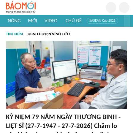
NÓNG
MỚI
VIDEO
CHỦ ĐỀ
#ASEAN Cup 2026
#Tuyển sinh đại học 2026
#Trí tuệ nhân tạo
#Mỹ - Iran
TÌM KIẾM
UBND HUYỆN VĨNH CỬU
#Khám phá Việt Nam
#Khám phá thế giới
KỶ NIỆM 79 NĂM NGÀY THƯƠNG BINH -
LIỆT SĨ (27-7-1947 - 27-7-2026) Chăm lo