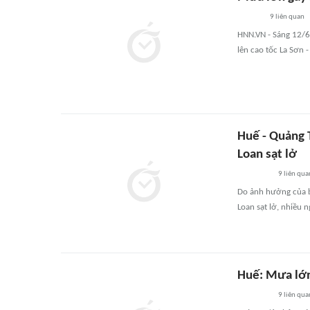
9
liên quan
HNN.VN - Sáng 12/6
lên cao tốc La Sơn -
Huế - Quảng T
Loan sạt lở
9
liên qua
Do ảnh hưởng của bã
Loan sạt lở, nhiều 
Huế: Mưa lớn,
9
liên qua