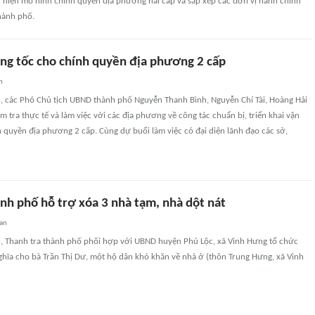
c hiện mô hình chính quyền địa phương hai cấp và sắp xếp các đơn vị hành chính
hành phố.
ăng tốc cho chính quyền địa phương 2 cấp
n
, các Phó Chủ tịch UBND thành phố Nguyễn Thanh Bình, Nguyễn Chí Tài, Hoàng Hải
m tra thực tế và làm việc với các địa phương về công tác chuẩn bị, triển khai vận
 quyền địa phương 2 cấp. Cùng dự buổi làm việc có đại diện lãnh đạo các sở,
nh phố hỗ trợ xóa 3 nhà tạm, nhà dột nát
an
, Thanh tra thành phố phối hợp với UBND huyện Phú Lộc, xã Vinh Hưng tổ chức
ghĩa cho bà Trần Thị Dư, một hộ dân khó khăn về nhà ở (thôn Trung Hưng, xã Vinh