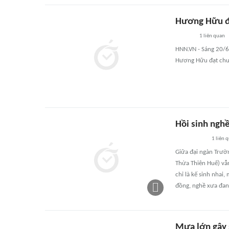
Hương Hữu đ
1
liên quan
HNN.VN - Sáng 20/6
Hương Hữu đạt chu
Hồi sinh nghề
1
liên 
Giữa đại ngàn Trườ
Thừa Thiên Huế) vẫn
chỉ là kế sinh nhai,
đồng, nghề xưa đang
Mưa lớn gây s