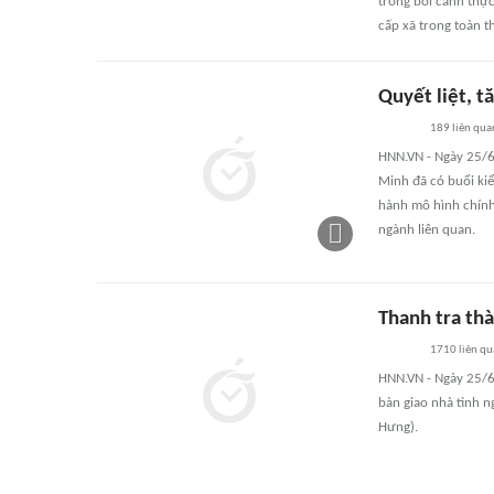
trong bối cảnh thự
cấp xã trong toàn t
Quyết liệt, t
189
liên qua
HNN.VN - Ngày 25/6
Minh đã có buổi kiể
hành mô hình chính
ngành liên quan.
Thanh tra thà
1710
liên qu
HNN.VN - Ngày 25/6
bàn giao nhà tình n
Hưng).