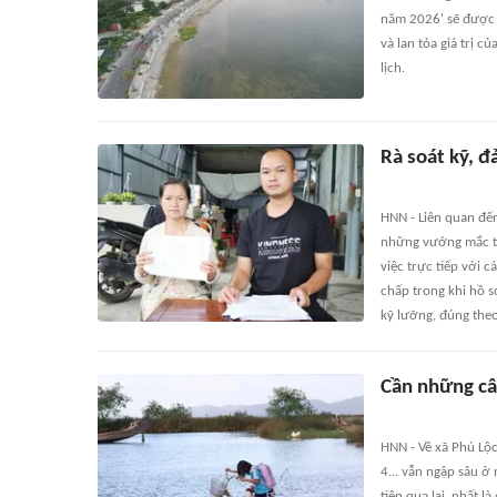
năm 2026' sẽ được t
và lan tỏa giá trị 
lịch.
Rà soát kỹ, 
HNN - Liên quan đến
những vướng mắc tr
việc trực tiếp với 
chấp trong khi hồ s
kỹ lưỡng, đúng theo
Cần những cây
HNN - Về xã Phú Lộ
4... vẫn ngập sâu ở
tiện qua lại, nhất 