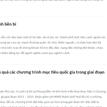
nh bền bỉ
o vẫn còn đeo bám một số hộ dân, tại xã Lộc An, thành phố Huế, bên cạnh nguồn lực
hung tay của các mạnh thường quân, tổ chức thiện nguyện, cá nhân hảo tâm đã
 nhà mới, trao đi những khoản hỗ trợ đều đặn, mang đến những đợt khám, chữa
iếp thêm động lực để người nghèo vượt qua nghịch cảnh.
 quả các chương trình mục tiêu quốc gia trong giai đoạn
yện Phú Lộc, A Lưới và thị xã Phong Điền về tình hình triển khai thực hiện 3 Chương
c gia giai đoạn 2021 – 2025, Đoàn giám sát HĐND thành phố Huế đã chỉ ra những
hục để các chương trình đạt hiệu quả cao hơn trong giai đoạn tới. Đặc biệt là