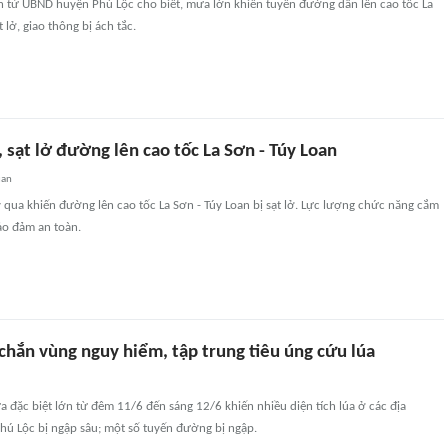
in từ UBND huyện Phú Lộc cho biết, mưa lớn khiến tuyến đường dẫn lên cao tốc La
t lở, giao thông bị ách tắc.
sạt lở đường lên cao tốc La Sơn - Túy Loan
uan
qua khiến đường lên cao tốc La Sơn - Túy Loan bị sạt lở. Lực lượng chức năng cắm
ảo đảm an toàn.
chắn vùng nguy hiểm, tập trung tiêu úng cứu lúa
đặc biệt lớn từ đêm 11/6 đến sáng 12/6 khiến nhiều diện tích lúa ở các địa
hú Lộc bị ngập sâu; một số tuyến đường bị ngập.