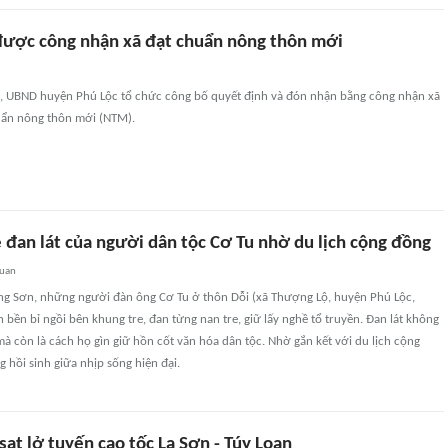
ược công nhận xã đạt chuẩn nông thôn mới
, UBND huyện Phú Lộc tổ chức công bố quyết định và đón nhận bằng công nhận xã
ẩn nông thôn mới (NTM).
 đan lát của người dân tộc Cơ Tu nhờ du lịch cộng đồng
quan
ng Sơn, những người đàn ông Cơ Tu ở thôn Dỗi (xã Thượng Lộ, huyện Phú Lộc,
 bền bỉ ngồi bên khung tre, đan từng nan tre, giữ lấy nghề tổ truyền. Đan lát không
 mà còn là cách họ gìn giữ hồn cốt văn hóa dân tộc. Nhờ gắn kết với du lịch cộng
 hồi sinh giữa nhịp sống hiện đại.
ạt lở tuyến cao tốc La Sơn - Túy Loan