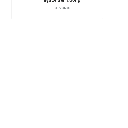
ngã xe trên đường
5
liên quan