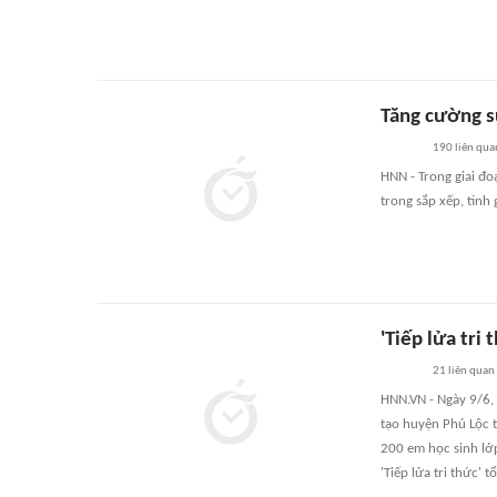
Tăng cường s
190
liên qua
HNN - Trong giai đo
trong sắp xếp, tinh 
'Tiếp lửa tri
21
liên quan
HNN.VN - Ngày 9/6, 
tạo huyện Phú Lộc t
200 em học sinh lớp
'Tiếp lửa tri thức' 