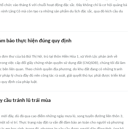
ổ chức vào tháng 6 với chuỗi hoạt động đặc sắc. Đây không chỉ là cơ hội quảng bá
của vịnh Lăng Cô mà còn tạo ra những sản phẩm du lịch đặc sắc, qua đó kích cầu du
đảm bảo thực hiện đúng quy định
 đơn thư của bà Bùi Thị Nở, trú tại thôn Hiền Hòa 1, xã Vinh Lộc phản ánh về
ong việc cấp đổi giấy chứng nhận quyền sử dụng đất (CNQSDĐ), chúng tôi đã làm
các bên liên quan. Theo chính quyền địa phương, do khu đất đang có những tranh
ơ pháp lý chưa đầy đủ nên công tác rà soát, giải quyết thủ tục phải được triển khai
 quy định của pháp luật.
 cầu tránh lũ trái mùa
c mới đây, dù đã qua cao điểm những ngày mưa lũ, song tuyến đường liên thôn 3,
 một số vị trí. Thực trạng này đặt ra vấn đề đảm bảo an toàn cho người và phương
là các em học sinh, trong đó, phương án xây cầu được người dân đồng tình, ủng hộ.