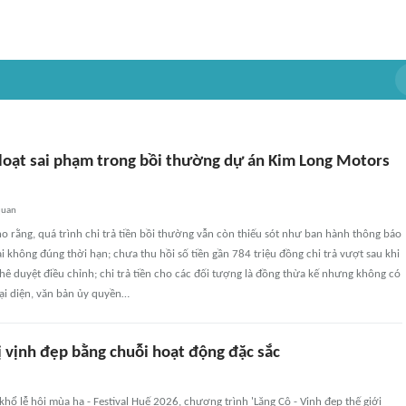
 loạt sai phạm trong bồi thường dự án Kim Long Motors
quan
o rằng, quá trình chi trả tiền bồi thường vẫn còn thiếu sót như ban hành thông báo
ai không đúng thời hạn; chưa thu hồi số tiền gần 784 triệu đồng chi trả vượt sau khi
hê duyệt điều chỉnh; chi trả tiền cho các đối tượng là đồng thừa kế nhưng không có
ại diện, văn bản ủy quyền…
rị vịnh đẹp bằng chuỗi hoạt động đặc sắc
hổ lễ hội mùa hạ - Festival Huế 2026, chương trình 'Lăng Cô - Vịnh đẹp thế giới