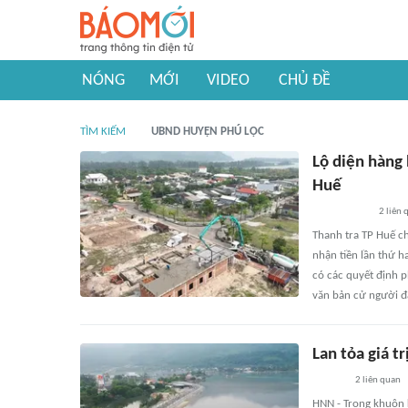
NÓNG
MỚI
VIDEO
CHỦ ĐỀ
TÌM KIẾM
UBND HUYỆN PHÚ LỘC
Lộ diện hàng
Huế
2
liên 
Thanh tra TP Huế ch
nhận tiền lần thứ h
có các quyết định p
văn bản cử người đ
Lan tỏa giá t
2
liên quan
HNN - Trong khuôn k