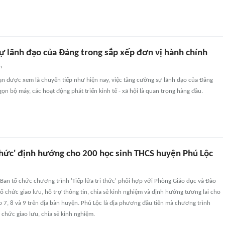
ự lãnh đạo của Đảng trong sắp xếp đơn vị hành chính
n
ạn được xem là chuyển tiếp như hiện nay, việc tăng cường sự lãnh đạo của Đảng
gọn bộ máy, các hoạt động phát triển kinh tế - xã hội là quan trọng hàng đầu.
 thức' định hướng cho 200 học sinh THCS huyện Phú Lộc
Ban tổ chức chương trình 'Tiếp lửa tri thức' phối hợp với Phòng Giáo dục và Đào
ổ chức giao lưu, hỗ trợ thông tin, chia sẻ kinh nghiệm và định hướng tương lai cho
 7, 8 và 9 trên địa bàn huyện. Phú Lộc là địa phương đầu tiên mà chương trình
tổ chức giao lưu, chia sẻ kinh nghiệm.