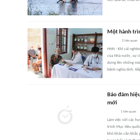
Một hành trì
2
liên quan
HNN - Khi cái nghè
của Nhà nước, sự c
dựng lên những mái
bệnh nghĩa tình, t
Bảo đảm hiệu
mới
1
liên quan
Làm việc với các hu
trình Mục tiêu quố
khó khăn cần khắc p