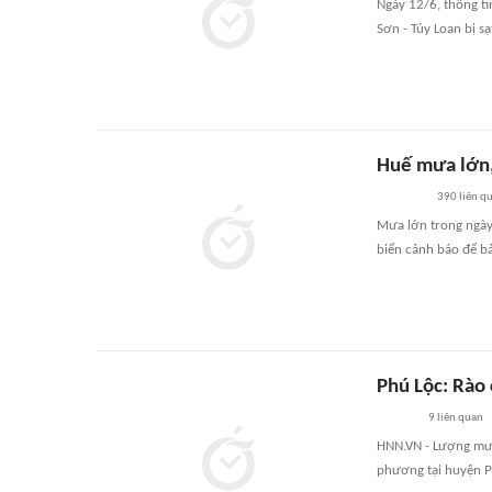
Ngày 12/6, thông t
Sơn - Túy Loan bị sạ
Huế mưa lớn, 
390
liên q
Mưa lớn trong ngày 
biển cảnh báo để b
Phú Lộc: Rào 
9
liên quan
HNN.VN - Lượng mưa 
phương tại huyện P