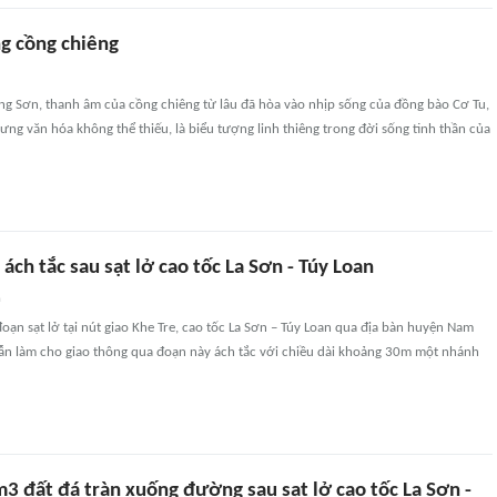
ng cồng chiêng
ng Sơn, thanh âm của cồng chiêng từ lâu đã hòa vào nhịp sống của đồng bào Cơ Tu,
rưng văn hóa không thể thiếu, là biểu tượng linh thiêng trong đời sống tinh thần của
 ách tắc sau sạt lở cao tốc La Sơn - Túy Loan
n
oạn sạt lở tại nút giao Khe Tre, cao tốc La Sơn – Túy Loan qua địa bàn huyện Nam
vẫn làm cho giao thông qua đoạn này ách tắc với chiều dài khoảng 30m một nhánh
3 đất đá tràn xuống đường sau sạt lở cao tốc La Sơn -