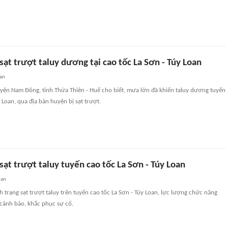
ạt trượt taluy dương tại cao tốc La Sơn - Túy Loan
uan
yện Nam Đông, tỉnh Thừa Thiên - Huế cho biết, mưa lớn đã khiến taluy dương tuyến
 Loan, qua địa bàn huyện bị sạt trượt.
ạt trượt taluy tuyến cao tốc La Sơn - Túy Loan
uan
nh trạng sạt trượt taluy trên tuyến cao tốc La Sơn - Túy Loan, lực lượng chức năng
 cảnh báo, khắc phục sự cố.