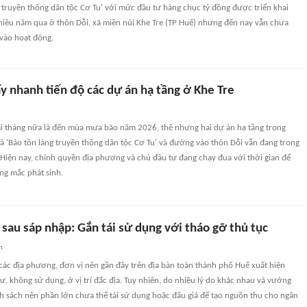
 truyền thống dân tộc Cơ Tu' với mức đầu tư hàng chục tỷ đồng được triển khai
nhiều năm qua ở thôn Dỗi, xã miền núi Khe Tre (TP Huế) nhưng đến nay vẫn chưa
vào hoạt động.
y nhanh tiến độ các dự án hạ tầng ở Khe Tre
ài tháng nữa là đến mùa mưa bão năm 2026, thế nhưng hai dự án hạ tầng trọng
 là 'Bảo tồn làng truyền thống dân tộc Cơ Tu' và đường vào thôn Dỗi vẫn đang trong
 Hiện nay, chính quyền địa phương và chủ đầu tư đang chạy đua với thời gian để
g mắc phát sinh.
 sau sáp nhập: Gắn tái sử dụng với tháo gỡ thủ tục
n
các địa phương, đơn vị nên gần đây trên địa bàn toàn thành phố Huế xuất hiện
ư, không sử dụng, ở vị trí đắc địa. Tuy nhiên, do nhiều lý do khác nhau và vướng
h sách nên phần lớn chưa thể tái sử dụng hoặc đấu giá để tạo nguồn thu cho ngân