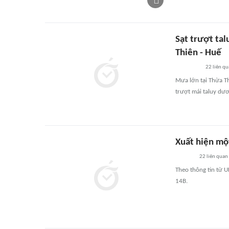
Sạt trượt tal
Thiên - Huế
22
liên qu
Mưa lớn tại Thừa Th
trượt mái taluy dư
Xuất hiện một
22
liên quan
Theo thông tin từ U
14B.