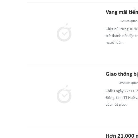
Vang mãi tiế
12
liên quan
Giữa núi rừng Trườ
trở thành nét đặc t
người dân.
Giao thông bị
390
liên qua
Chiều ngày 27/11, đ
Đông, tỉnh TT-Huế 
của nút giao.
Hơn 21.000 m