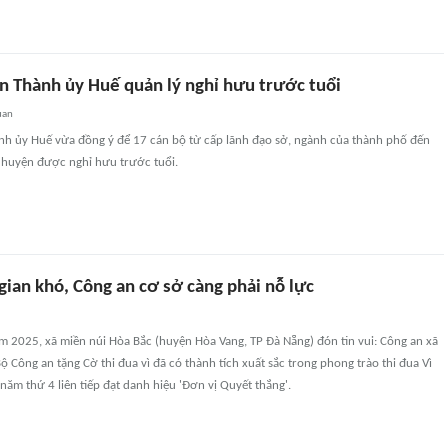
ện Thành ủy Huế quản lý nghỉ hưu trước tuổi
uan
h ủy Huế vừa đồng ý để 17 cán bộ từ cấp lãnh đạo sở, ngành của thành phố đến
 huyện được nghỉ hưu trước tuổi.
gian khó, Công an cơ sở càng phải nỗ lực
 2025, xã miền núi Hòa Bắc (huyện Hòa Vang, TP Đà Nẵng) đón tin vui: Công an xã
 Công an tặng Cờ thi đua vì đã có thành tích xuất sắc trong phong trào thi đua Vì
năm thứ 4 liên tiếp đạt danh hiệu 'Đơn vị Quyết thắng'.