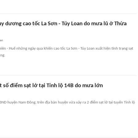
uy dương cao tốc La Sơn - Túy Loan do mưa lũ ở Thừa
an
iên - Huế những ngày qua khiến cao tốc La Sơn - Túy Loan xuất hiện tình trạng sạt
ơng.
 số điểm sạt lở tại Tỉnh lộ 14B do mưa lớn
BND huyện Nam Đông, trên địa bàn huyện vừa xảy ra 2 điểm sạt lở tại tuyến Tỉnh lộ