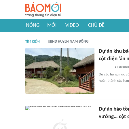
NÓNG
MỚI
VIDEO
CHỦ ĐỀ
TÌM KIẾM
UBND HUYỆN NAM ĐÔNG
Dự án khu bả
cột điện 'án 
1
liên quan
Dù các hạng mục củ
hoàn thành các hạn
Dự án bảo tồn
vướng… cột 