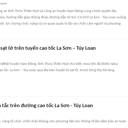
 quan
g an tỉnh Thừa Thiên Huế và Công an huyện Nam Đông cùng chính quyền địa
òa, hướng dẫn giao thông đoạn đường dẫn từ Km 13+250 La Sơn - Túy Loan xuống
thời, lực lượng chức năng và cơ quan quản lý đã rào chắn cấm người và phương
ạt lở trên tuyến cao tốc La Sơn – Túy Loan
o UBND huyện Nam Đông, tỉnh Thừa Thiên Huế cho biết, mưa lớn đã khiến taluy
o tốc La Sơn – Túy Loan qua địa bàn huyện bị sạt lở, trượt từng lớp bê tông.
h tắc trên đường cao tốc La Sơn - Túy Loan
n
c năng tổ chức chốt chặn không cho phương tiện lưu thông nhằm đảm bảo an toàn.