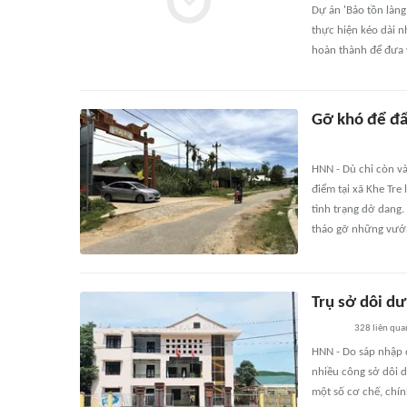
Dự án 'Bảo tồn làng
thực hiện kéo dài 
hoàn thành để đưa 
Gỡ khó để đẩ
HNN - Dù chỉ còn v
điểm tại xã Khe Tre
tình trạng dở dang.
tháo gỡ những vướn
Trụ sở dôi dư
328
liên qua
HNN - Do sáp nhập 
nhiều công sở dôi d
một số cơ chế, chín