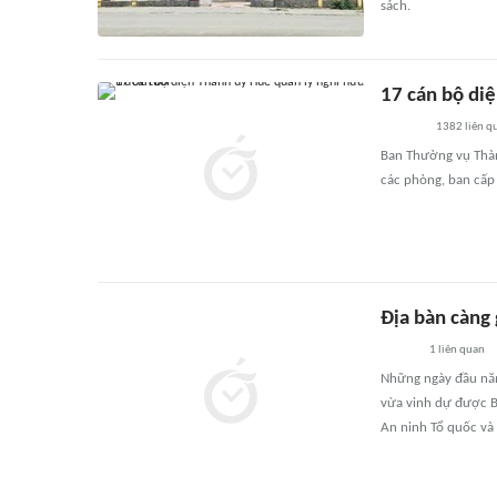
sách.
17 cán bộ di
1382
liên q
Ban Thường vụ Thàn
các phòng, ban cấp
Địa bàn càng 
1
liên quan
Những ngày đầu năm
vừa vinh dự được Bộ
An ninh Tổ quốc và 