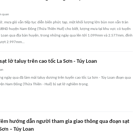
ên quan
 lở, mưa gió vẫn tiếp tục diễn biến phức tạp, một khối lượng lớn bùn non vẫn tràn
BND huyện Nam Đông (Thừa Thiên Huế) cho biết, lượng mưa tại khu vực có tuyến
úy Loan qua địa bàn huyện, trong những ngày qua lên tới 1.099mm và 2.577mm, đỉnh
vượt 2.997mm...
ạt lở taluy trên cao tốc La Sơn - Túy Loan
uan
g ngày qua đã làm mái taluy dương trên tuyến cao tốc La Sơn - Túy Loan đoạn qua
uyện Nam Đông (Thừa Thiên - Huế) bị sạt lở nghiêm trọng.
êm hướng dẫn người tham gia giao thông qua đoạn sạt
 Sơn – Túy Loan