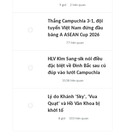
9 giờ
2
liên quan
Thắng Campuchia 3-1, đội
tuyển Việt Nam đứng đầu
bảng A ASEAN Cup 2026
77
liên quan
HLV Kim Sang-sik nói điều
đặc biệt về Đình Bắc sau cú
đúp vào lưới Campuchia
3538
liên quan
Lý do Khánh 'Sky', 'Vua
Quạt' và Hồ Văn Khoa bị
khởi tố
8 giờ
103
liên quan