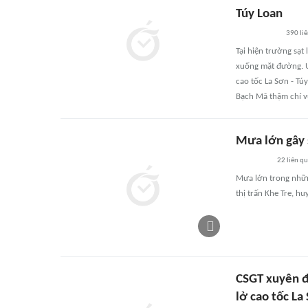
Túy Loan
390
li
Tại hiện trường sạt
xuống mặt đường. U
cao tốc La Sơn - T
Bạch Mã thậm chí 
Mưa lớn gây s
22
liên q
Mưa lớn trong nhữn
thị trấn Khe Tre, h
CSGT xuyên đ
lở cao tốc La