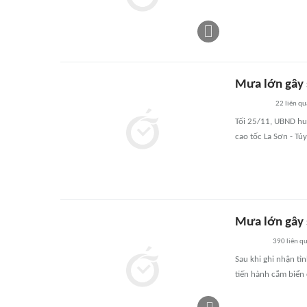
Mưa lớn gây s
22
liên q
Tối 25/11, UBND hu
cao tốc La Sơn - Túy
Mưa lớn gây s
390
liên q
Sau khi ghi nhận tì
tiến hành cắm biển