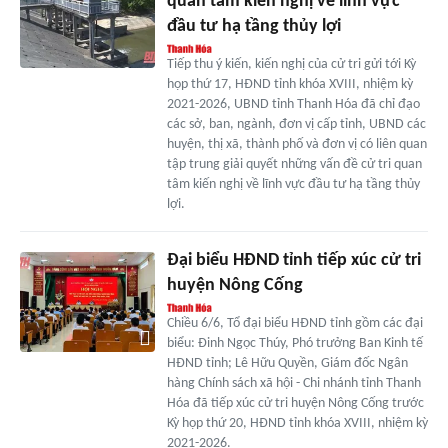
quan tâm kiến nghị về lĩnh vực
đầu tư hạ tầng thủy lợi
Tiếp thu ý kiến, kiến nghị của cử tri gửi tới Kỳ
họp thứ 17, HĐND tỉnh khóa XVIII, nhiệm kỳ
2021-2026, UBND tỉnh Thanh Hóa đã chỉ đạo
các sở, ban, ngành, đơn vị cấp tỉnh, UBND các
huyện, thị xã, thành phố và đơn vị có liên quan
tập trung giải quyết những vấn đề cử tri quan
tâm kiến nghị về lĩnh vực đầu tư hạ tầng thủy
lợi.
Đại biểu HĐND tỉnh tiếp xúc cử tri
huyện Nông Cống
Chiều 6/6, Tổ đại biểu HĐND tỉnh gồm các đại
biểu: Đinh Ngọc Thúy, Phó trưởng Ban Kinh tế
HĐND tỉnh; Lê Hữu Quyền, Giám đốc Ngân
hàng Chính sách xã hội - Chi nhánh tỉnh Thanh
Hóa đã tiếp xúc cử tri huyện Nông Cống trước
Kỳ họp thứ 20, HĐND tỉnh khóa XVIII, nhiệm kỳ
2021-2026.