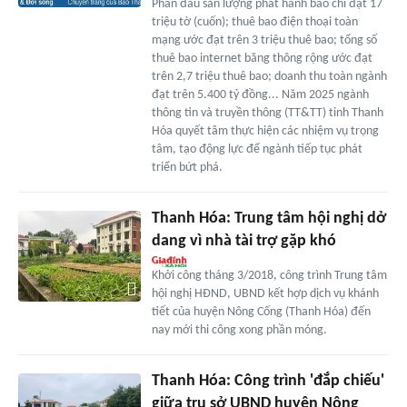
Phấn đấu sản lượng phát hành báo chí đạt 17
triệu tờ (cuốn); thuê bao điện thoại toàn
mạng ước đạt trên 3 triệu thuê bao; tổng số
thuê bao internet băng thông rộng ước đạt
trên 2,7 triệu thuê bao; doanh thu toàn ngành
đạt trên 5.400 tỷ đồng... Năm 2025 ngành
thông tin và truyền thông (TT&TT) tỉnh Thanh
Hóa quyết tâm thực hiện các nhiệm vụ trọng
tâm, tạo động lực để ngành tiếp tục phát
triển bứt phá.
Thanh Hóa: Trung tâm hội nghị dở
dang vì nhà tài trợ gặp khó
Khởi công tháng 3/2018, công trình Trung tâm
hội nghị HĐND, UBND kết hợp dịch vụ khánh
tiết của huyện Nông Cống (Thanh Hóa) đến
nay mới thi công xong phần móng.
Thanh Hóa: Công trình 'đắp chiếu'
giữa trụ sở UBND huyện Nông