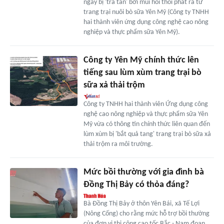
ngày bị 'tra tấn' bởi mùi hôi thối phát ra từ
trang trại nuôi bò sữa Yên Mỹ (Công ty TNHH
hai thành viên ứng dụng công nghệ cao nông
nghiệp và thực phẩm sữa Yên Mỹ).
Công ty Yên Mỹ chính thức lên
tiếng sau lùm xùm trang trại bò
sữa xả thải trộm
Công ty TNHH hai thành viên Ứng dụng công
nghệ cao nông nghiệp và thực phẩm sữa Yên
Mỹ vừa có thông tin chính thức liên quan đến
lùm xùm bị 'bắt quả tang' trang trại bò sữa xả
thải trộm ra môi trường.
Mức bồi thường với gia đình bà
Đồng Thị Bảy có thỏa đáng?
Bà Đồng Thị Bảy ở thôn Yên Bái, xã Tế Lợi
(Nông Cống) cho rằng mức hỗ trợ bồi thường
của đơn vị thi công cao tốc Bắc - Nam đoạn