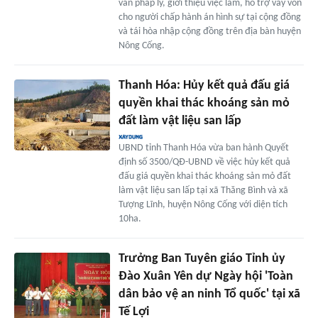
vấn pháp lý, giới thiệu việc làm, hỗ trợ vay vốn
cho người chấp hành án hình sự tại cộng đồng
và tái hòa nhập cộng đồng trên địa bàn huyện
Nông Cống.
Thanh Hóa: Hủy kết quả đấu giá
quyền khai thác khoáng sản mỏ
đất làm vật liệu san lấp
UBND tỉnh Thanh Hóa vừa ban hành Quyết
định số 3500/QĐ-UBND về việc hủy kết quả
đấu giá quyền khai thác khoáng sản mỏ đất
làm vật liệu san lấp tại xã Thăng Bình và xã
Tượng Lĩnh, huyện Nông Cống với diện tích
10ha.
Trưởng Ban Tuyên giáo Tỉnh ủy
Đào Xuân Yên dự Ngày hội 'Toàn
dân bảo vệ an ninh Tổ quốc' tại xã
Tế Lợi