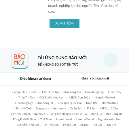
thay vì lựa chọn phương án tháo gỡ, hòa giải,
doanh nghiệp lại cho người đến hăm dọa bà
con.
XEM THÊM
TẢI ỨNG DỤNG BÁO MỚI
ĐỂ KHÔNG BỎ SÓT TIN TỨC
Điều khoản sử dụng
Chính sách bảo mật
Campuchia
Năm
Trần Đình Tiệp
Kim Sang-Sik
Doanh Nghiệp
Khánh Sky
Triệu Thị Tâm
Đội Tuyển Việt Nam
ASEAN Cup 2026
Nguyễn Văn Hợi
Liên Bang Nga
Kim Sang Sik
Chủ Tịch Quốc Hội
Đình Bắc
Hồ Văn Khoa
Sân Mỹ Đình
Singapore
Indonesia
Xuân Son
Tô Lâm
AFF Cup 2026
Lịch Thi Đấu AFF Cup 2026
Bảng Xếp Hạng AFF Cup 2026
Bóng Đá
Báo Bóng Đá
Bóng Đá Việt Nam
Thể Thao
Lionel Messi
Lamine Yamal
Nguyễn Xuân Son
Nguyễn Đình Bắc
Tin Thế Giới
Pháp Luật
Xã Hội
Tin Bão
Tin Tức