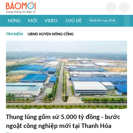
NÓNG
MỚI
VIDEO
CHỦ ĐỀ
#ASEAN Cup 2026
#Trí tuệ nhân tạo
#Mỹ - Iran
#Khám phá Việt Nam
TÌM KIẾM
UBND HUYỆN NÔNG CỐNG
#Khám phá thế giới
Thung lũng gốm sứ 5.000 tỷ đồng - bước
ngoặt công nghiệp mới tại Thanh Hóa