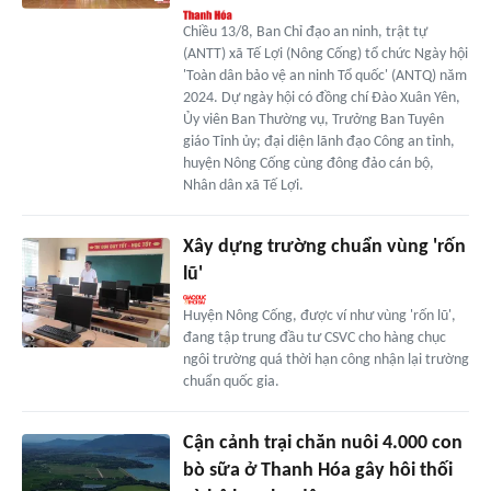
Chiều 13/8, Ban Chỉ đạo an ninh, trật tự
(ANTT) xã Tế Lợi (Nông Cống) tổ chức Ngày hội
'Toàn dân bảo vệ an ninh Tổ quốc' (ANTQ) năm
2024. Dự ngày hội có đồng chí Đào Xuân Yên,
Ủy viên Ban Thường vụ, Trưởng Ban Tuyên
giáo Tỉnh ủy; đại diện lãnh đạo Công an tỉnh,
huyện Nông Cống cùng đông đảo cán bộ,
Nhân dân xã Tế Lợi.
Xây dựng trường chuẩn vùng 'rốn
lũ'
Huyện Nông Cống, được ví như vùng 'rốn lũ',
đang tập trung đầu tư CSVC cho hàng chục
ngôi trường quá thời hạn công nhận lại trường
chuẩn quốc gia.
Cận cảnh trại chăn nuôi 4.000 con
bò sữa ở Thanh Hóa gây hôi thối