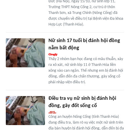
Đức (Hà Nội), ngày 15/10, nữ sinh lớp 11,
Trường THPT Nông Cống 2, cư trú ở thôn
Thanh Sơn, xã Trung Chính (Nông Cống) đã
được chuyển về điều trị tại Bệnh viện Đa khoa
Hợp Lực (Thanh Hóa).
Nữ sinh 17 tuổi bị đánh hội đồng
nằm bất động
Thấy 2 nhóm bạn học đang có mâu thuẫn, xảy
ra xô xát, nữ sinh lớp 11 ở Thanh Hóa liền
xông vào can ngăn. Thế nhưng em bị đánh hội
đồng, dẫn đến đa chấn thương, gãy sống cổ
phải nhập viện điều trị.
Điều tra vụ nữ sinh bị đánh hội
đồng, gãy đốt sống cổ
Công an huyện Nông Cống (tỉnh Thanh Hóa)
đang điều tra, làm rõ vụ việc một nữ sinh trên
địa bàn huyện bị đánh hội đồng, dẫn đến bị đa