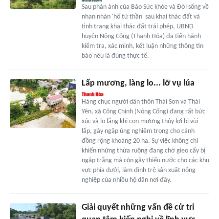
Sau phản ánh của Báo Sức khỏe và Đời sống về
nhan nhản 'hố tử thần' sau khai thác đất và
tình trạng khai thác đất trái phép, UBND
huyện Nông Cống (Thanh Hóa) đã tiến hành
kiểm tra, xác minh, kết luận những thông tin
báo nêu là đúng thực tế.
Lấp mương, làng lo... lỡ vụ lúa
Hàng chục người dân thôn Thái Sơn và Thái
Yên, xã Công Chính (Nông Cống) đang rất bức
xúc và lo lắng khi con mương thủy lợi bị vùi
lấp, gây ngập úng nghiêm trọng cho cánh
đồng rộng khoảng 20 ha. Sự việc không chỉ
khiến những thửa ruộng đang chờ gieo cấy bị
ngập trắng mà còn gây thiếu nước cho các khu
vực phía dưới, làm đình trệ sản xuất nông
nghiệp của nhiều hộ dân nơi đây.
Giải quyết những vấn đề cử tri