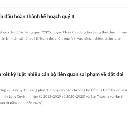
n đấu hoàn thành kế hoạch quý II
ết quả đạt được trong quý I/2025, huyện Châu Phú đang tập trung thực hiện nhiệm
iển kinh tế - xã hội quý II. Trong đó, chú trọng lĩnh vực nông nghiệp, chăm lo an
xét kỷ luật nhiều cán bộ liên quan sai phạm về đất đai
n
ng vụ Tỉnh ủy An Giang phát đi thông cáo báo chí công bố kết quả kiểm tra đối với
nh ủy Long Xuyên (nhiệm kỳ 2015–2020 và 2020–2025) và Ban Thường vụ Huyện
đoạn từ năm 2000 đến 2025).