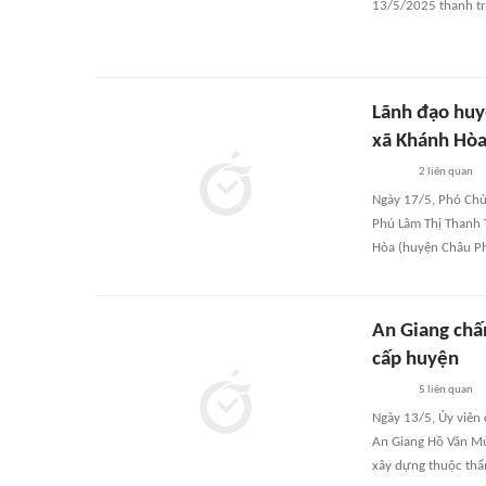
13/5/2025 thanh tra
Lãnh đạo huy
xã Khánh Hò
2
liên quan
Ngày 17/5, Phó Ch
Phú Lâm Thị Thanh T
Hòa (huyện Châu Ph
An Giang chấ
cấp huyện
5
liên quan
Ngày 13/5, Ủy viên
An Giang Hồ Văn Mừ
xây dựng thuộc th