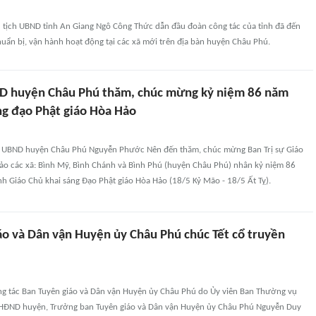
 tịch UBND tỉnh An Giang Ngô Công Thức dẫn đầu đoàn công tác của tỉnh đã đến
huẩn bị, vận hành hoạt động tại các xã mới trên địa bàn huyện Châu Phú.
D huyện Châu Phú thăm, chúc mừng kỷ niệm 86 năm
ng đạo Phật giáo Hòa Hảo
h UBND huyện Châu Phú Nguyễn Phước Nên đến thăm, chúc mừng Ban Trị sự Giáo
Hảo các xã: Bình Mỹ, Bình Chánh và Bình Phú (huyện Châu Phú) nhân kỷ niệm 86
 Giáo Chủ khai sáng Đạo Phật giáo Hòa Hảo (18/5 Kỷ Mão - 18/5 Ất Tỵ).
áo và Dân vận Huyện ủy Châu Phú chúc Tết cổ truyền
ng tác Ban Tuyên giáo và Dân vận Huyện ủy Châu Phú do Ủy viên Ban Thường vụ
 HĐND huyện, Trưởng ban Tuyên giáo và Dân vận Huyện ủy Châu Phú Nguyễn Duy