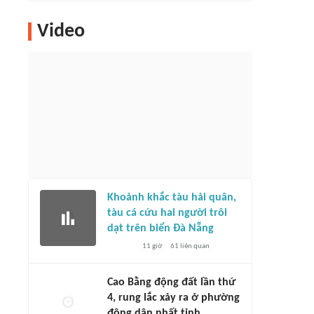
Video
Khoảnh khắc tàu hải quân,
tàu cá cứu hai người trôi
dạt trên biển Đà Nẵng
11 giờ
61
liên quan
Cao Bằng động đất lần thứ
4, rung lắc xảy ra ở phường
đông dân nhất tỉnh