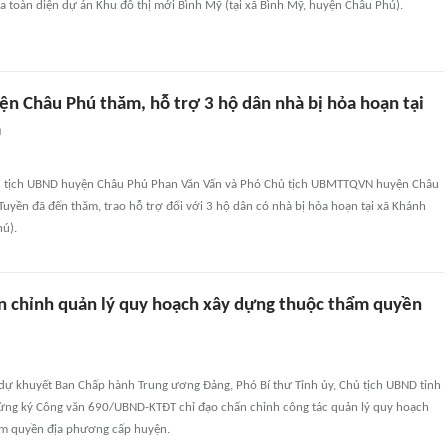
 toàn diện dự án Khu đô thị mới Bình Mỹ (tại xã Bình Mỹ, huyện Châu Phú).
ện Châu Phú thăm, hỗ trợ 3 hộ dân nhà bị hỏa hoạn tại
a
ủ tịch UBND huyện Châu Phú Phan Văn Vấn và Phó Chủ tịch UBMTTQVN huyện Châu
uyền đã đến thăm, trao hỗ trợ đối với 3 hộ dân có nhà bị hỏa hoạn tại xã Khánh
ú).
n chỉnh quản lý quy hoạch xây dựng thuộc thẩm quyền
 dự khuyết Ban Chấp hành Trung ương Đảng, Phó Bí thư Tỉnh ủy, Chủ tịch UBND tỉnh
ng ký Công văn 690/UBND-KTĐT chỉ đạo chấn chỉnh công tác quản lý quy hoạch
ẩm quyền địa phương cấp huyện.