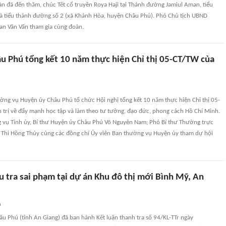
n đã đến thăm, chúc Tết cổ truyền Roya Haji tại Thánh đường Jamiul Aman, tiểu
à tiểu thánh đường số 2 (xã Khánh Hòa, huyện Châu Phú). Phó Chủ tịch UBND
n Văn Vấn tham gia cùng đoàn.
u Phú tổng kết 10 năm thực hiện Chỉ thị 05-CT/TW của
ờng vụ Huyện ủy Châu Phú tổ chức Hội nghị tổng kết 10 năm thực hiện Chỉ thị 05-
 trị về đẩy mạnh học tập và làm theo tư tưởng, đạo đức, phong cách Hồ Chí Minh.
 vụ Tỉnh ủy, Bí thư Huyện ủy Châu Phú Võ Nguyên Nam; Phó Bí thư Thường trực
Thi Hồng Thúy cùng các đồng chí Ủy viên Ban thường vụ Huyện ủy tham dự hội
u tra sai phạm tại dự án Khu đô thị mới Bình Mỹ, An
n
u Phú (tỉnh An Giang) đã ban hành Kết luận thanh tra số 94/KL-TTr ngày