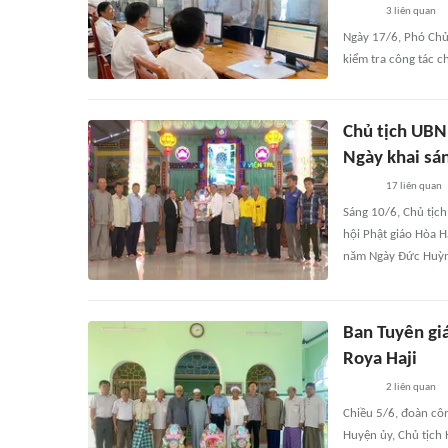
3
liên quan
Ngày 17/6, Phó Chủ
kiểm tra công tác c
Chủ tịch UBN
Ngày khai sá
17
liên quan
Sáng 10/6, Chủ tịc
hội Phật giáo Hòa 
năm Ngày Đức Huỳnh
Ban Tuyên gi
Roya Haji
2
liên quan
Chiều 5/6, đoàn cô
Huyện ủy, Chủ tịch