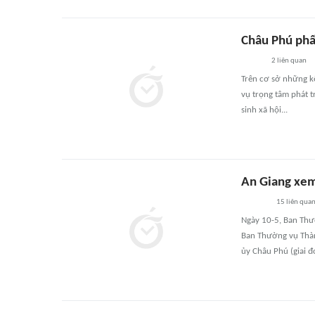
Châu Phú phấ
2
liên quan
Trên cơ sở những k
vụ trọng tâm phát tr
sinh xã hội...
An Giang xem 
15
liên qua
Ngày 10-5, Ban Thườ
Ban Thường vụ Thà
ủy Châu Phú (giai 