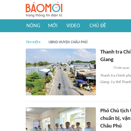
NÓNG
MỚI
VIDEO
CHỦ ĐỀ
TÌM KIẾM
UBND HUYỆN CHÂU PHÚ
Thanh tra Chí
Giang
73
liên quan
Thanh tra Chính phủ
Giang. Cụ thể Thanh
Phó Chủ tịch
chuẩn bị, vậ
Châu Phú