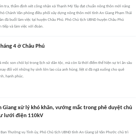
ểm tra, thẩm định xét công nhận xã Thạnh Mỹ Tây đạt chuẩn nông thôn mới nâng
hó Chánh Văn phòng điều phối xây dựng nông thôn mới tỉnh An Giang Phạm Thái
àn đã buổi làm việc tại huyện Châu Phú. Phó Chủ tịch UBND huyện Châu Phú
 tiếp và làm việc với đoàn.
háng 4 ở Châu Phú
 mốc son chói lọi trong lịch sử dân tộc, mà còn là thời điểm thể hiện sự tri ân sâu
nay đối với những hy sinh lớn lao của anh hùng, liệt sĩ đã ngã xuống cho quê
nh, hạnh phúc.
 Giang xử lý khó khăn, vướng mắc trong phê duyệt chủ
ư lưới điện 110kV
 Ban Thường vụ Tỉnh ủy, Phó Chủ tịch UBND tỉnh An Giang Lê Văn Phước chủ trì