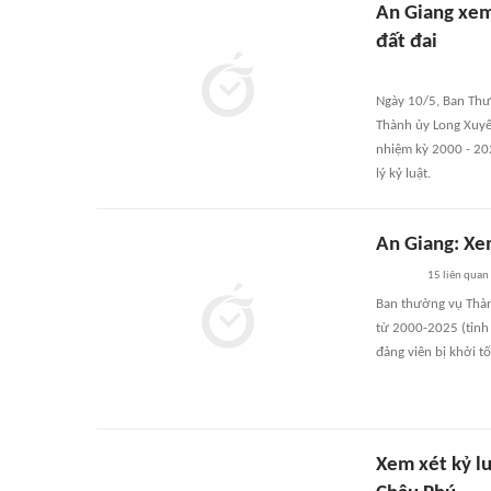
An Giang xem
đất đai
Ngày 10/5, Ban Thư
Thành ủy Long Xuyê
nhiệm kỳ 2000 - 202
lý kỷ luật.
An Giang: Xem
15
liên quan
Ban thường vụ Thàn
từ 2000-2025 (tỉnh 
đảng viên bị khởi tố
Xem xét kỷ l