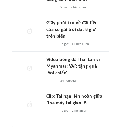
9 giờ
2
liên quan
Giây phút trở về đất liền
của cô gái trôi dạt 8 giờ
trên biển
6 giờ
61
liên quan
Video bóng đá Thái Lan vs
Myanmar: VAR tặng quà
'Voi chiến'
24
liên quan
Clip: Tai nạn liên hoàn giữa
3 xe máy tại giao lộ
6 giờ
2
liên quan