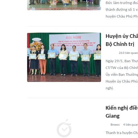
Đức làm trưởng đoà
thánh đường số 1 v
huyện Châu Phú Pha
Huyện ủy Châ
Bộ Chính trị
263
liên quan
Ngày 29/5, Ban Thư
CT/TW của Bộ Chính
Ủy viên Ban Thường
Huyện ủy Châu Phú 
nghị.
Kiến nghị điề
Giang
Bnews
4
liên qua
Thanh tra huyện Châ