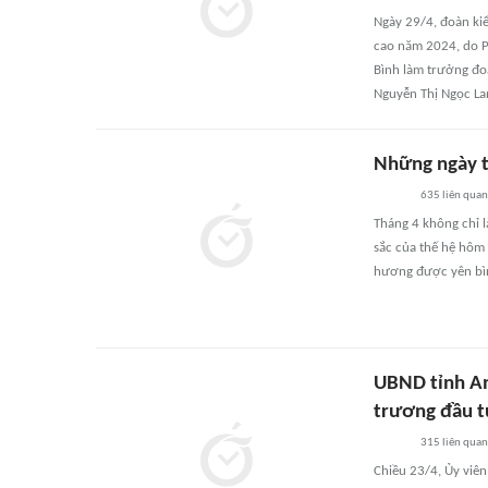
Ngày 29/4, đoàn ki
cao năm 2024, do P
Bình làm trưởng đo
Nguyễn Thị Ngọc Lan
Những ngày t
635
liên quan
Tháng 4 không chỉ là
sắc của thế hệ hôm 
hương được yên bì
UBND tỉnh An
trương đầu t
315
liên quan
Chiều 23/4, Ủy viên