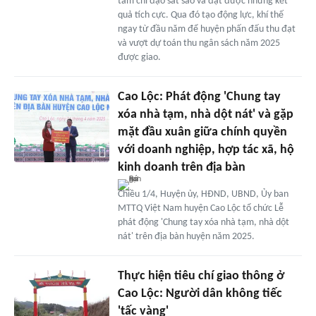
tâm chỉ đạo sát sao và đạt được những kết
quả tích cực. Qua đó tạo động lực, khí thế
ngay từ đầu năm để huyện phấn đấu thu đạt
và vượt dự toán thu ngân sách năm 2025
được giao.
Cao Lộc: Phát động 'Chung tay
xóa nhà tạm, nhà dột nát' và gặp
mặt đầu xuân giữa chính quyền
với doanh nghiệp, hợp tác xã, hộ
kinh doanh trên địa bàn
Chiều 1/4, Huyện ủy, HĐND, UBND, Ủy ban
MTTQ Việt Nam huyện Cao Lộc tổ chức Lễ
phát động 'Chung tay xóa nhà tạm, nhà dột
nát' trên địa bàn huyện năm 2025.
Thực hiện tiêu chí giao thông ở
Cao Lộc: Người dân không tiếc
'tấc vàng'