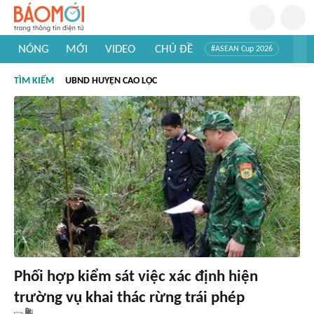
NÓNG
MỚI
VIDEO
CHỦ ĐỀ
#ASEAN Cup 2026
#Trí tuệ nhân tạo
#Mỹ - Iran
#Khám phá Việt Nam
TÌM KIẾM
UBND HUYỆN CAO LỘC
#Khám phá thế giới
Phối hợp kiểm sát việc xác định hiện
trường vụ khai thác rừng trái phép