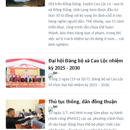
(thị trấn Đồng Đăng, huyện Cao Lộc cũ - nay là
xã Đồng Đăng, tỉnh Lạng Sơn) được đầu tư
hơn 70 tỷ đồng với kỳ vọng ổn định chỗ ở cho
hàng nghìn người dân. Thế nhưng, sau 11 năm
triển khai, công trình vẫn chưa thể hoàn
thành, kéo theo hàng loạt vi phạm, trong khi
việc xử lý trách nhiệm lại chỉ dừng ở mức... rút
kinh nghiệm.
Đại hội Đảng bộ xã Cao Lộc nhiệm
kỳ 2025 - 2030
Trong 2 ngày (19 và 20/7), Đảng bộ xã Cao Lộc
tổ chức Đại hội nhiệm kỳ 2025 – 2030.
Thủ tục thông, dân đồng thuận
Từ ngày 1/7, mô hình trung tâm phục vụ hành
chính công (PVHCC) các xã, phường chính thức
đi vào hoạt động thay thế bộ phận 'một cửa'