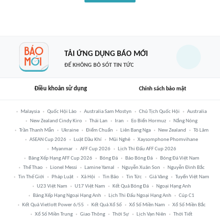
TẢI ỨNG DỤNG BÁO MỚI
ĐỂ KHÔNG BỎ SÓT TIN TỨC
Điều khoản sử dụng
Chính sách bảo mật
Malaysia
Quốc Hội Lào
Australia Sam Mostyn
Chủ Tịch Quốc Hội
Australia
New Zealand Cindy Kiro
Thái Lan
Iran
Eo Biển Hormuz
Nắng Nóng
Trần Thanh Mẫn
Ukraine
Điểm Chuẩn
Liên Bang Nga
New Zealand
Tô Lâm
ASEAN Cup 2026
Luật Dầu Khí
Mũi Nghê
Xaysomphone Phomvihane
Myanmar
AFF Cup 2026
Lịch Thi Đấu AFF Cup 2026
Bảng Xếp Hạng AFF Cup 2026
Bóng Đá
Báo Bóng Đá
Bóng Đá Việt Nam
Thể Thao
Lionel Messi
Lamine Yamal
Nguyễn Xuân Son
Nguyễn Đình Bắc
Tin Thế Giới
Pháp Luật
Xã Hội
Tin Bão
Tin Tức
Giá Vàng
Tuyển Việt Nam
U23 Việt Nam
U17 Việt Nam
Kết Quả Bóng Đá
Ngoại Hạng Anh
Bảng Xếp Hạng Ngoại Hạng Anh
Lịch Thi Đấu Ngoại Hạng Anh
Cúp C1
Kết Quả Vietlott Power 6/55
Kết Quả Xổ Số
Xổ Số Miền Nam
Xổ Số Miền Bắc
Xổ Số Miền Trung
Giao Thông
Thời Sự
Lịch Vạn Niên
Thời Tiết