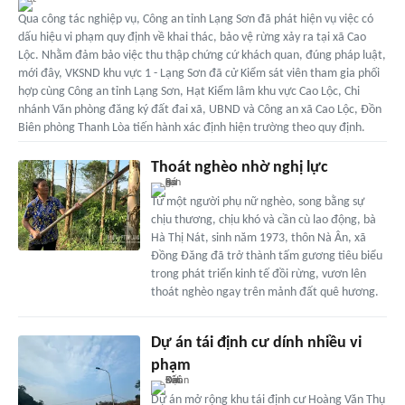
Qua công tác nghiệp vụ, Công an tỉnh Lạng Sơn đã phát hiện vụ việc có
dấu hiệu vi phạm quy định về khai thác, bảo vệ rừng xảy ra tại xã Cao
Lộc. Nhằm đảm bảo việc thu thập chứng cứ khách quan, đúng pháp luật,
mới đây, VKSND khu vực 1 - Lạng Sơn đã cử Kiểm sát viên tham gia phối
hợp cùng Công an tỉnh Lạng Sơn, Hạt Kiểm lâm khu vực Cao Lộc, Chi
nhánh Văn phòng đăng ký đất đai xã, UBND và Công an xã Cao Lộc, Đồn
Biên phòng Thanh Lòa tiến hành xác định hiện trường theo quy định.
Thoát nghèo nhờ nghị lực
Từ một người phụ nữ nghèo, song bằng sự
chịu thương, chịu khó và cần cù lao động, bà
Hà Thị Nát, sinh năm 1973, thôn Nà Ân, xã
Đồng Đăng đã trở thành tấm gương tiêu biểu
trong phát triển kinh tế đồi rừng, vươn lên
thoát nghèo ngay trên mảnh đất quê hương.
Dự án tái định cư dính nhiều vi
phạm
Dự án mở rộng khu tái định cư Hoàng Văn Thụ