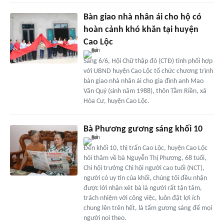
Bàn giao nhà nhân ái cho hộ có
hoàn cảnh khó khăn tại huyện
Cao Lộc
Sáng 6/6, Hội Chữ thập đỏ (CTĐ) tỉnh phối hợp
với UBND huyện Cao Lộc tổ chức chương trình
bàn giao nhà nhân ái cho gia đình anh Mao
Văn Quý (sinh năm 1988), thôn Tằm Riền, xã
Hòa Cư, huyện Cao Lộc.
Bà Phương gương sáng khối 10
Đến khối 10, thị trấn Cao Lộc, huyện Cao Lộc
hỏi thăm về bà Nguyễn Thị Phương, 68 tuổi,
Chi hội trưởng Chi hội người cao tuổi (NCT),
người có uy tín của khối, chúng tôi đều nhận
được lời nhận xét bà là người rất tận tâm,
trách nhiệm với công việc, luôn đặt lợi ích
chung lên trên hết, là tấm gương sáng để mọi
người noi theo.