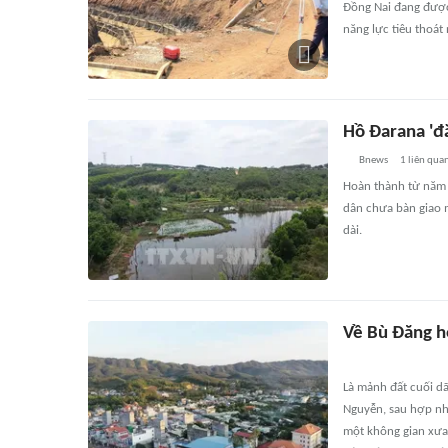
Đồng Nai đang được
năng lực tiêu thoát
Hồ Đarana 'đắ
Bnews
1
liên qua
Hoàn thành từ năm
dân chưa bàn giao m
dài.
Về Bù Đăng 
Là mảnh đất cuối d
Nguyễn, sau hợp nh
một không gian xưa 