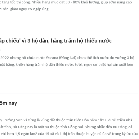
 tăng tốc thi công. Nhiều hạng mục đạt 50 - 80% khối lượng, giúp sớm nâng cao
 nước, giảm nguy cơ ngập úng.
p chiếu' vì 3 hộ dân, hàng trăm hộ thiếu nước
n
 2022 nhưng hồ chứa nước Đarana (Đồng Nai) chưa thể tích nước do vướng 3 hộ
ặt bằng, khiến hàng trăm hộ dân thiếu nước tưới, nguy cơ thiệt hại sản xuất kéo
hôm nay
ãy Trường Sơn và từng là vùng đất thuộc trấn Biên Hòa năm 1827, dưới triều nhà
ất tỉnh, Bù Đăng nay là một xã thuộc tỉnh Đồng Nai. Nhưng nhắc đến Bù Đăng, cả
với hơn 1,5 ngàn km2 của 15 xã và 1 thị trấn thuộc huyện cũ ùa về trong ký ức của