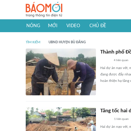
NÓNG
MỚI
VIDEO
CHỦ ĐỀ
TÌM KIẾM
UBND HUYỆN BÙ ĐĂNG
Thành phố Đồ
4
liên quan
Hai dự án nạo vét, 
đang được đẩy nhan
hoàn thiện hạ tầng 
Tăng tốc hai
1
liên quan
Hai dự án nạo vét, 