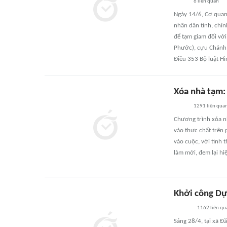
6
liên quan
Ngày 14/6, Cơ quan 
nhân dân tỉnh, chín
để tạm giam đối với
Phước), cựu Chánh 
Điều 353 Bộ luật Hì
Xóa nhà tạm: 
1291
liên qua
Chương trình xóa n
vào thực chất trên 
vào cuộc, với tinh 
làm mới, đem lại h
Khởi công Dự
1162
liên qu
Sáng 28/4, tại xã Đ