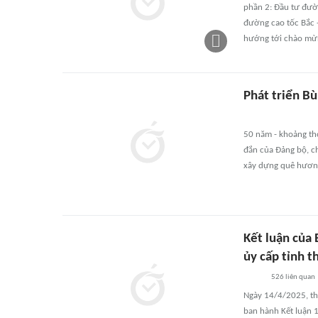
phần 2: Đầu tư đườ
đường cao tốc Bắc 
hướng tới chào mừn
Phát triển B
50 năm - khoảng th
đắn của Đảng bộ, ch
xây dựng quê hươn
Kết luận của
ủy cấp tỉnh t
526
liên quan
Ngày 14/4/2025, tha
ban hành Kết luận 