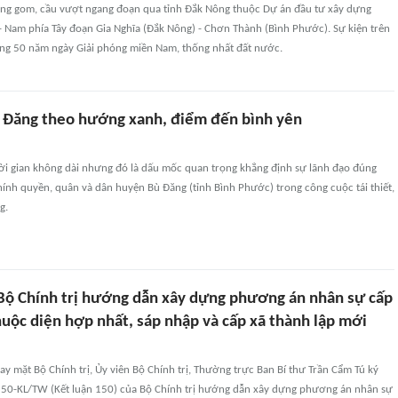
ng gom, cầu vượt ngang đoạn qua tỉnh Đắk Nông thuộc Dự án đầu tư xây dựng
- Nam phía Tây đoạn Gia Nghĩa (Đắk Nông) - Chơn Thành (Bình Phước). Sự kiện trên
g 50 năm ngày Giải phóng miền Nam, thống nhất đất nước.
ù Đăng theo hướng xanh, điểm đến bình yên
ời gian không dài nhưng đó là dấu mốc quan trọng khẳng định sự lãnh đạo đúng
ính quyền, quân và dân huyện Bù Đăng (tỉnh Bình Phước) trong công cuộc tái thiết,
g.
 Bộ Chính trị hướng dẫn xây dựng phương án nhân sự cấp
huộc diện hợp nhất, sáp nhập và cấp xã thành lập mới
y mặt Bộ Chính trị, Ủy viên Bộ Chính trị, Thường trực Ban Bí thư Trần Cẩm Tú ký
150-KL/TW (Kết luận 150) của Bộ Chính trị hướng dẫn xây dựng phương án nhân sự