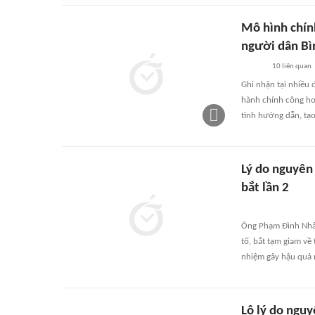
Mô hình chính
người dân B
10
liên quan
Ghi nhận tại nhiều
hành chính công ho
tình hướng dẫn, tạo
Lý do nguyê
bắt lần 2
Ông Phạm Đình Nhấ
tố, bắt tạm giam về 
nhiệm gây hậu quả n
Lộ lý do ngu