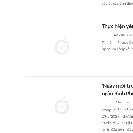
cấp ủy cấp tỉnh thu
Thực hiện yêu
1291
liên qua
Tỉnh Bình Phước đa
người có công với c
'Ngày mới tr
ngàn Bình P
1
liên quan
Trong khuôn khổ ch
23/3/2025), chương
ra vào tối 21/3 tại
là lần đầu tiên một