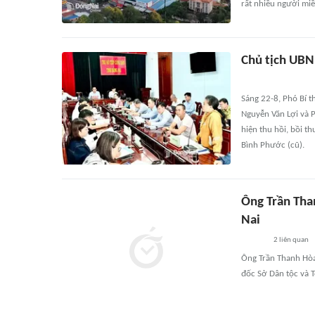
rất nhiều người mi
Chủ tịch UBN
Sáng 22-8, Phó Bí t
Nguyễn Văn Lợi và 
hiện thu hồi, bồi t
Bình Phước (cũ).
Ông Trần Tha
Nai
2
liên quan
Ông Trần Thanh Hòa
đốc Sở Dân tộc và T