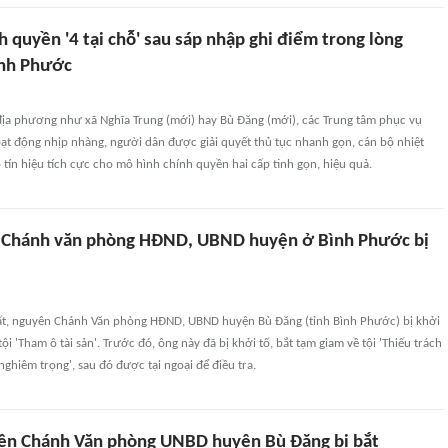
 quyền '4 tại chỗ' sau sáp nhập ghi điểm trong lòng
ình Phước
 địa phương như xã Nghĩa Trung (mới) hay Bù Đăng (mới), các Trung tâm phục vụ
ạt động nhịp nhàng, người dân được giải quyết thủ tục nhanh gọn, cán bộ nhiệt
 tín hiệu tích cực cho mô hình chính quyền hai cấp tinh gọn, hiệu quả.
n Chánh văn phòng HĐND, UBND huyện ở Bình Phước bị
t, nguyên Chánh Văn phòng HĐND, UBND huyện Bù Đăng (tỉnh Bình Phước) bị khởi
tội 'Tham ô tài sản'. Trước đó, ông này đã bị khởi tố, bắt tạm giam về tội 'Thiếu trách
ghiêm trọng', sau đó được tại ngoại để điều tra.
yên Chánh Văn phòng UNBD huyện Bù Đăng bị bắt