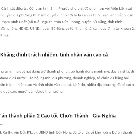
Cảnh sát điều tra Công an tỉnh Bình Phước cho biết đã phối hợp với Viện kiểm sát
h quyền địa phương thi hành quyết định khởi tố bị can và thực hiện lệnh bắt bị can
 Phạm Đình Nhất (48 tuổi, ngụ thị trấn Đức Phong, huyện Bù Đăng, tỉnh Bình
Văn phòng HĐND, UBND huyện Bù Đăng về tội 'tham ô tài sản' quy định tại Khoản 2,
nh sự.
Khẳng định trách nhiệm, tính nhân văn cao cả
n
hà tạm, nhà dột nát đang trở thành phong trào hành động mạnh mẽ, đầy ý nghĩa, đi
phạm vi cả nước. Các bộ, ngành, địa phương, doanh nghiệp, tổ chức đã hăng hái
thần trách nhiệm cao và tính nhân văn cao cả. Nhờ đó, nhiều địa phương đã có cách
iệu quả cao, người dân được thụ hưởng.
 án thành phần 2 Cao tốc Chơn Thành - Gia Nghĩa
an
ắk Ru (huyện Đắk R'Lấp), UBND tỉnh Đắk Nông đã tổ chức Lễ khởi công Dự án thành