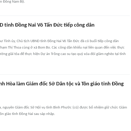
ền Đông Nam Bộ.
D tỉnh Đồng Nai Võ Tấn Đức tiếp công dân
hư Tỉnh ủy, Chủ tịch UBND tỉnh Đồng Nai Võ Tấn Đức đã có buổi tiếp công dân
Phạm Thị Thoa cùng ở xã Bom Bo. Các công dân khiếu nại liên quan đến việc thực
hường giải tỏa để thực hiện Dự án Trồng cao su tạo quỹ xóa đói giảm nghèo tại tỉnh
nh Hòa làm Giám đốc Sở Dân tộc và Tôn giáo tỉnh Đồng
, nguyên Giám đốc Sở Nội vụ tỉnh Bình Phước (cũ) được bổ nhiệm giữ chức Giám
ôn giáo tỉnh Đồng Nai sau sáp nhập.