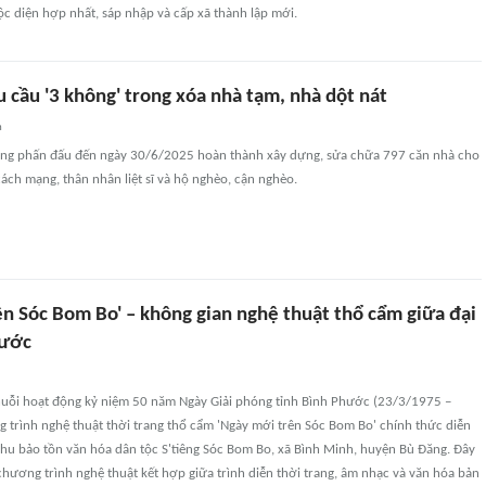
ộc diện hợp nhất, sáp nhập và cấp xã thành lập mới.
 cầu '3 không' trong xóa nhà tạm, nhà dột nát
n
ng phấn đấu đến ngày 30/6/2025 hoàn thành xây dựng, sửa chữa 797 căn nhà cho
ách mạng, thân nhân liệt sĩ và hộ nghèo, cận nghèo.
ên Sóc Bom Bo' – không gian nghệ thuật thổ cẩm giữa đại
hước
uỗi hoạt động kỷ niệm 50 năm Ngày Giải phóng tỉnh Bình Phước (23/3/1975 –
 trình nghệ thuật thời trang thổ cẩm 'Ngày mới trên Sóc Bom Bo' chính thức diễn
 Khu bảo tồn văn hóa dân tộc S'tiêng Sóc Bom Bo, xã Bình Minh, huyện Bù Đăng. Đây
 chương trình nghệ thuật kết hợp giữa trình diễn thời trang, âm nhạc và văn hóa bản