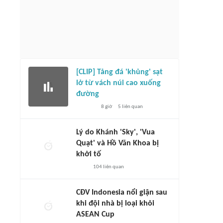
[CLIP] Tảng đá 'khủng' sạt
lở từ vách núi cao xuống
đường
8 giờ
5
liên quan
Lý do Khánh 'Sky', 'Vua
Quạt' và Hồ Văn Khoa bị
khởi tố
104
liên quan
CĐV Indonesia nổi giận sau
khi đội nhà bị loại khỏi
ASEAN Cup