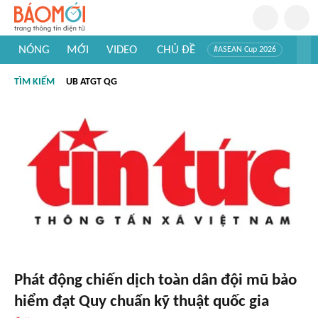
NÓNG
MỚI
VIDEO
CHỦ ĐỀ
#ASEAN Cup 2026
#Trí tuệ nhân tạo
#Mỹ - Iran
#Khám phá Việt Nam
TÌM KIẾM
UB ATGT QG
#Khám phá thế giới
Phát động chiến dịch toàn dân đội mũ bảo
hiểm đạt Quy chuẩn kỹ thuật quốc gia