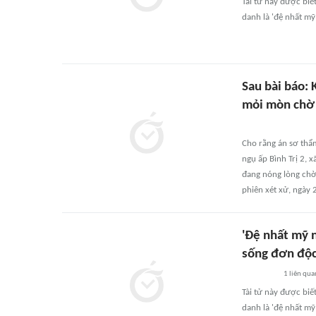
Tài tử này được biế
danh là 'đệ nhất mỹ
Sau bài báo: K
mỏi mòn chờ 
Cho rằng án sơ thẩ
ngụ ấp Bình Trị 2, x
đang nóng lòng chờ 
phiên xét xử, ngày 
'Đệ nhất mỹ 
sống đơn độ
1
liên qua
Tài tử này được biế
danh là 'đệ nhất mỹ