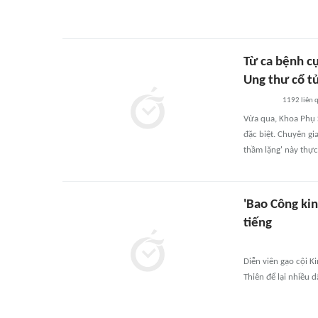
Từ ca bệnh c
Ung thư cổ tử
1192
liên 
Vừa qua, Khoa Phụ S
đặc biệt. Chuyên gi
thầm lặng' này thực
'Bao Công kin
tiếng
Diễn viên gạo cội K
Thiên để lại nhiều d