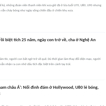
ế kỷ, những đoàn viên thanh niên khi xưa giờ đã ở lứa tuổi U70, U80, U90 nhưng
n vẫn cháy bỏng như ngày sống chiến đấu ở chiến khu xưa.
rồi biệt tích 25 năm, ngày con trở về, cha ở Nghệ An
âm tín, người con bất ngờ trở về quê. Dù thời gian làm thay đổi diện mạo, người
ẫn nhận ra con nhờ dấu tích đặc biệt trên cánh tay trái.
nam châu Á': Nổi đình đám ở Hollywood, U80 lẻ bóng,
c