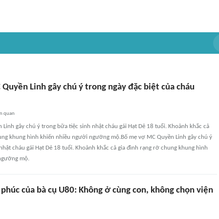
Quyền Linh gây chú ý trong ngày đặc biệt của cháu
ên quan
inh gây chú ý trong bữa tiệc sinh nhật cháu gái Hạt Dẻ 18 tuổi. Khoảnh khắc cả
hung khung hình khiến nhiều người ngưỡng mộ.Bố mẹ vợ MC Quyền Linh gây chú ý
 nhật cháu gái Hạt Dẻ 18 tuổi. Khoảnh khắc cả gia đình rạng rỡ chung khung hình
 ngưỡng mộ.
 phúc của bà cụ U80: Không ở cùng con, không chọn viện