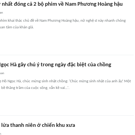
 nhất đóng cả 2 bộ phim về Nam Phương Hoàng hậu
an
 phim khai thác chủ đề về Nam Phương Hoàng hậu, nữ nghệ sĩ này nhanh chóng
an tâm của khán giả.
gọc Hà gây chú ý trong ngày đặc biệt của chồng
uan
 Hồ Ngọc Hà, chúc mừng sinh nhật chồng: 'Chúc mừng sinh nhật của anh ấy! Một
bề thăng trầm của cuộc sống, vẫn kề vai...'.
 lửa thanh niên ở chiến khu xưa
n