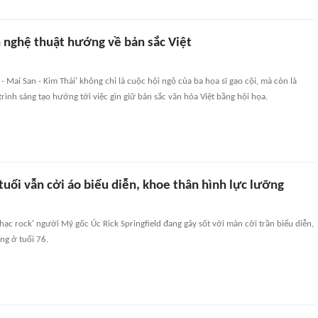
h nghệ thuật hướng về bản sắc Việt
- Mai San - Kim Thái' không chỉ là cuộc hội ngộ của ba họa sĩ gạo cội, mà còn là
rình sáng tạo hướng tới việc gìn giữ bản sắc văn hóa Việt bằng hội họa.
tuổi vẫn cởi áo biểu diễn, khoe thân hình lực lưỡng
hạc rock' người Mỹ gốc Úc Rick Springfield đang gây sốt với màn cởi trần biểu diễn,
ng ở tuổi 76.