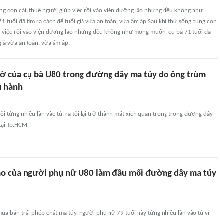
ng con cái, thuê người giúp việc rồi vào viện dưỡng lão nhưng đều không như
 tuổi đã tìm ra cách để tuổi già vừa an toàn, vừa ấm áp.Sau khi thử sống cùng con
úp việc rồi vào viện dưỡng lão nhưng đều không như mong muốn, cụ bà 71 tuổi đã
 già vừa an toàn, vừa ấm áp.
ngờ của cụ bà U80 trong đường dây ma túy do ông trùm
u hành
uổi từng nhiều lần vào tù, ra tội lại trở thành mắt xích quan trọng trong đường dây
tại Tp.HCM.
 hảo của người phụ nữ U80 làm đầu mối đường dây ma túy
 mua bán trái phép chất ma túy, người phụ nữ 79 tuổi này từng nhiều lần vào tù vì