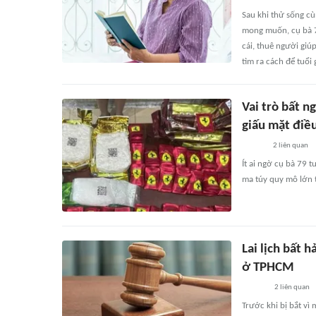
Sau khi thử sống cù
mong muốn, cụ bà 71
cái, thuê người gi
tìm ra cách để tuổi
Vai trò bất 
giấu mặt điề
2
liên quan
Ít ai ngờ cụ bà 79 t
ma túy quy mô lớn 
Lai lịch bất
ở TPHCM
2
liên quan
Trước khi bị bắt vì