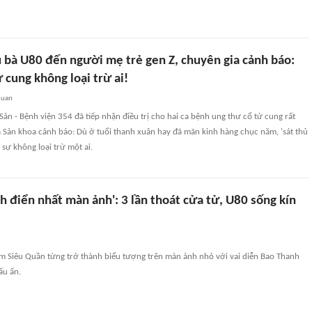
ụ bà U80 đến người mẹ trẻ gen Z, chuyên gia cảnh báo:
 cung không loại trừ ai!
quan
ản - Bệnh viện 354 đã tiếp nhận điều trị cho hai ca bệnh ung thư cổ tử cung rất
a Sản khoa cảnh báo: Dù ở tuổi thanh xuân hay đã mãn kinh hàng chục năm, 'sát thủ
 sự không loại trừ một ai.
h điển nhất màn ảnh': 3 lần thoát cửa tử, U80 sống kín
im Siêu Quần từng trở thành biểu tượng trên màn ảnh nhỏ với vai diễn Bao Thanh
ấu ấn.