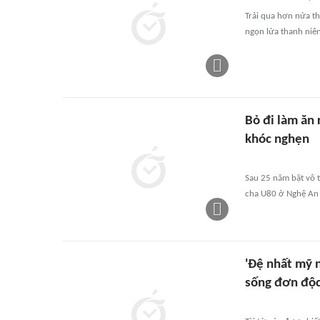
Trải qua hơn nửa th
ngọn lửa thanh niê
Bỏ đi làm ăn 
khóc nghẹn
Sau 25 năm bặt vô t
cha U80 ở Nghệ An v
'Đệ nhất mỹ 
sống đơn độ