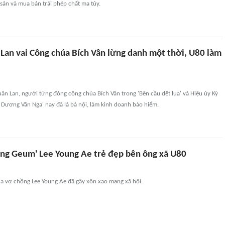
i sản và mua bán trái phép chất ma túy.
 Lan vai Công chúa Bích Vân lừng danh một thời, U80 làm
uân Lan, người từng đóng công chúa Bích Vân trong 'Bên cầu dệt lụa' và Hiệu úy Kỳ
 Dương Vân Nga' nay đã là bà nội, làm kinh doanh bảo hiểm.
ng Geum' Lee Young Ae trẻ đẹp bên ông xã U80
a vợ chồng Lee Young Ae đã gây xôn xao mạng xã hội.