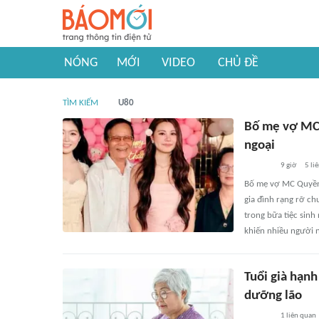
NÓNG
MỚI
VIDEO
CHỦ ĐỀ
TÌM KIẾM
U80
Bố mẹ vợ MC 
ngoại
9 giờ
5
li
Bố mẹ vợ MC Quyền L
gia đình rạng rỡ c
trong bữa tiệc sinh
khiến nhiều người
Tuổi già hạnh
dưỡng lão
1
liên quan