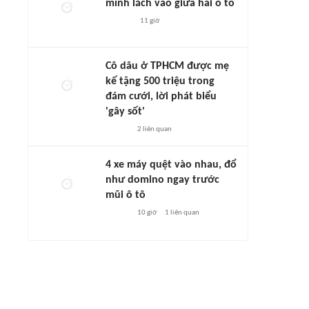
mình lách vào giữa hai ô tô
11 giờ
Cô dâu ở TPHCM được mẹ
kế tặng 500 triệu trong
đám cưới, lời phát biểu
'gây sốt'
2
liên quan
4 xe máy quệt vào nhau, đổ
như domino ngay trước
mũi ô tô
10 giờ
1
liên quan