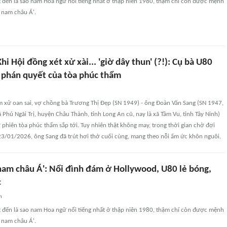
t đến là sao nam Hoa ngữ nổi tiếng nhất ở thập niên 1980, thậm chí còn được mệnh
 nam châu Á'.
hi Hội đồng xét xử xài... 'giờ dây thun' (?!): Cụ bà U80
phán quyết của tòa phúc thẩm
m xử oan sai, vợ chồng bà Trương Thị Đẹp (SN 1949) - ông Đoàn Văn Sang (SN 1947,
ã Phú Ngãi Trị, huyện Châu Thành, tỉnh Long An cũ, nay là xã Tầm Vu, tỉnh Tây Ninh)
phiên tòa phúc thẩm sắp tới. Tuy nhiên thật không may, trong thời gian chờ đợi
23/01/2026, ông Sang đã trút hơi thở cuối cùng, mang theo nỗi ấm ức khôn nguôi.
nam châu Á': Nổi đình đám ở Hollywood, U80 lẻ bóng,
c
n
t đến là sao nam Hoa ngữ nổi tiếng nhất ở thập niên 1980, thậm chí còn được mệnh
 nam châu Á'.