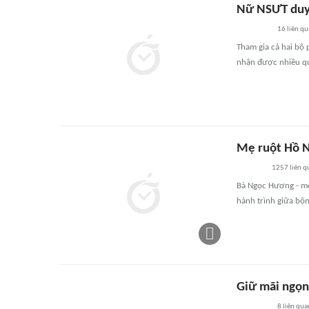
Nữ NSƯT duy
16
liên qu
Tham gia cả hai bộ
nhận được nhiều qu
Mẹ ruột Hồ N
1257
liên q
Bà Ngọc Hương - mẹ
hành trình giữa bộn 
Giữ mãi ngọn
8
liên qua