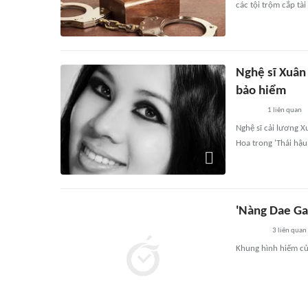
các tội trộm cắp tà
Nghệ sĩ Xuân
bảo hiểm
1
liên quan
Nghệ sĩ cải lương X
Hoa trong 'Thái hậu
'Nàng Dae Ga
3
liên quan
Khung hình hiếm củ