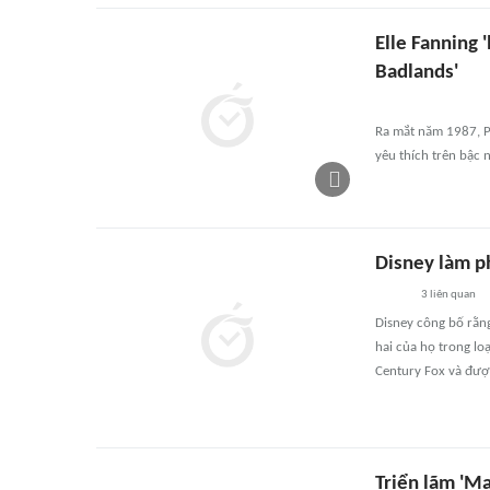
Elle Fanning 
Badlands'
Ra mắt năm 1987, P
yêu thích trên bậc n
Disney làm ph
3
liên quan
Disney công bố rằng
hai của họ trong lo
Century Fox và đượ
Triển lãm 'Ma