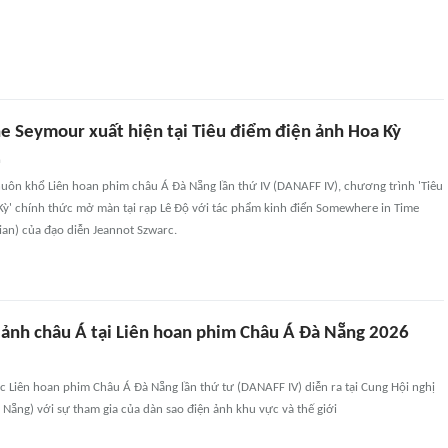
ne Seymour xuất hiện tại Tiêu điểm điện ảnh Hoa Kỳ
n
huôn khổ Liên hoan phim châu Á Đà Nẵng lần thứ IV (DANAFF IV), chương trình 'Tiêu
Kỳ' chính thức mở màn tại rạp Lê Độ với tác phẩm kinh điển Somewhere in Time
ian) của đạo diễn Jeannot Szwarc.
 ảnh châu Á tại Liên hoan phim Châu Á Đà Nẵng 2026
ạc Liên hoan phim Châu Á Đà Nẵng lần thứ tư (DANAFF IV) diễn ra tại Cung Hội nghị
 Nẵng) với sự tham gia của dàn sao điện ảnh khu vực và thế giới