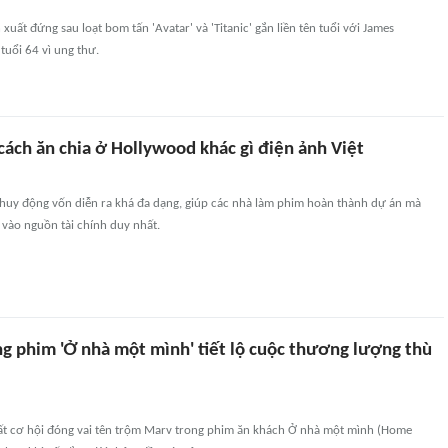
xuất đứng sau loạt bom tấn 'Avatar' và 'Titanic' gắn liền tên tuổi với James
uổi 64 vì ung thư.
cách ăn chia ở Hollywood khác gì điện ảnh Việt
c huy động vốn diễn ra khá đa dạng, giúp các nhà làm phim hoàn thành dự án mà
vào nguồn tài chính duy nhất.
ng phim 'Ở nhà một mình' tiết lộ cuộc thương lượng thù
mất cơ hội đóng vai tên trộm Marv trong phim ăn khách Ở nhà một mình (Home