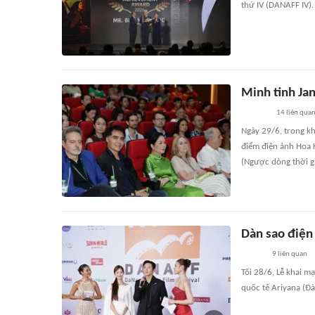
thứ IV (DANAFF IV).
Minh tinh Ja
14
liên qua
Ngày 29/6, trong k
điểm điện ảnh Hoa 
(Ngược dòng thời g
Dàn sao điện
9
liên quan
Tối 28/6, Lễ khai m
quốc tế Ariyana (Đà