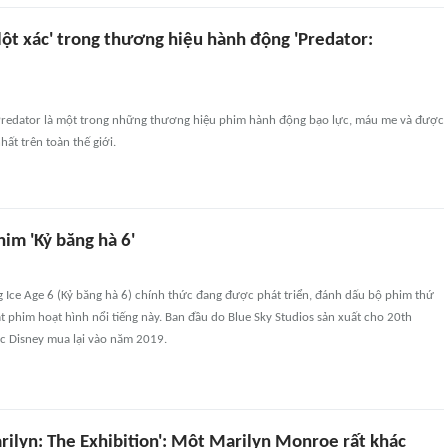
'lột xác' trong thương hiệu hành động 'Predator:
redator là một trong những thương hiệu phim hành động bạo lực, máu me và được
hất trên toàn thế giới.
im 'Kỷ băng hà 6'
 Ice Age 6 (Kỷ băng hà 6) chính thức đang được phát triển, đánh dấu bộ phim thứ
ạt phim hoạt hình nổi tiếng này. Ban đầu do Blue Sky Studios sản xuất cho 20th
c Disney mua lại vào năm 2019.
rilyn: The Exhibition': Một Marilyn Monroe rất khác