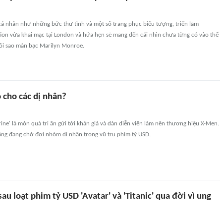
á nhân như những bức thư tình và một số trang phục biểu tượng, triển lãm
tion vừa khai mạc tại London và hứa hẹn sẽ mang đến cái nhìn chưa từng có vào thế
gôi sao màn bạc Marilyn Monroe.
 cho các dị nhân?
ne' là món quà tri ân gửi tới khán giả và dàn diễn viên làm nên thương hiệu X-Men.
ăng đang chờ đợi nhóm dị nhân trong vũ trụ phim tỷ USD.
u loạt phim tỷ USD 'Avatar' và 'Titanic' qua đời vì ung