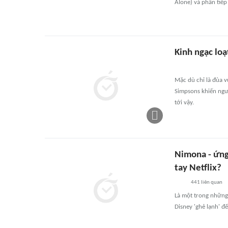
Alone) và phần tiếp 
Kinh ngạc loạ
Mặc dù chỉ là đùa 
Simpsons khiến ngườ
tới vậy.
Nimona - ứng 
tay Netflix?
441
liên quan
Là một trong những 
Disney 'ghẻ lạnh' đ