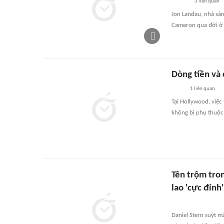
3
liên quan
Jon Landau, nhà sản 
Cameron qua đời ở t
Dòng tiền và 
1
liên quan
Tại Hollywood, việ
không bị phụ thuộc 
Tên trộm tro
lao 'cực đỉnh'
Daniel Stern suýt 