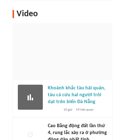
Video
Khoảnh khắc tàu hải quân,
tàu cá cứu hai người trôi
dạt trên biển Đà Nẵng
10 giờ
59
liên quan
Cao Bằng động đất lần thứ
4, rung lắc xảy ra ở phường
đông dân nhất tỉnh