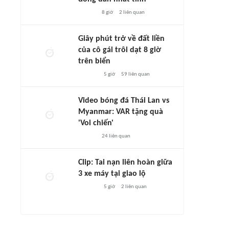
8 giờ
2
liên quan
Giây phút trở về đất liền
của cô gái trôi dạt 8 giờ
trên biển
5 giờ
59
liên quan
Video bóng đá Thái Lan vs
Myanmar: VAR tặng quà
'Voi chiến'
24
liên quan
Clip: Tai nạn liên hoàn giữa
3 xe máy tại giao lộ
5 giờ
2
liên quan