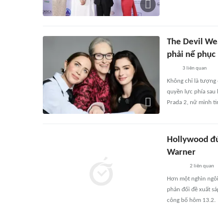
The Devil Wea
phải nể phục
3
liên quan
Không chỉ là tượng
quyền lực phía sau 
Prada 2, nữ minh ti
Hollywood đứ
Warner
2
liên quan
Hơn một nghìn ngôi 
phản đối đề xuất s
công bố hôm 13.2.