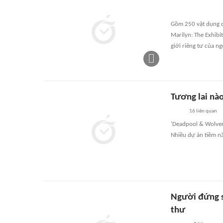
Gồm 250 vật dụng c
Marilyn: The Exhibi
giới riêng tư của n
Tương lai nào
16
liên quan
'Deadpool & Wolveri
Nhiều dự án tiềm n
Người đứng sa
thư