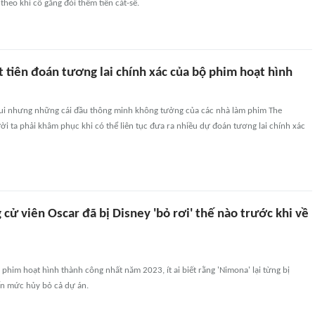
theo khi cố gắng đòi thêm tiền cát-sê.
t tiên đoán tương lai chính xác của bộ phim hoạt hình
vui nhưng những cái đầu thông minh không tưởng của các nhà làm phim The
i ta phải khâm phục khi có thể liên tục đưa ra nhiều dự đoán tương lai chính xác
cử viên Oscar đã bị Disney 'bỏ rơi' thế nào trước khi về
phim hoạt hình thành công nhất năm 2023, ít ai biết rằng 'Nimona' lại từng bị
ến mức hủy bỏ cả dự án.