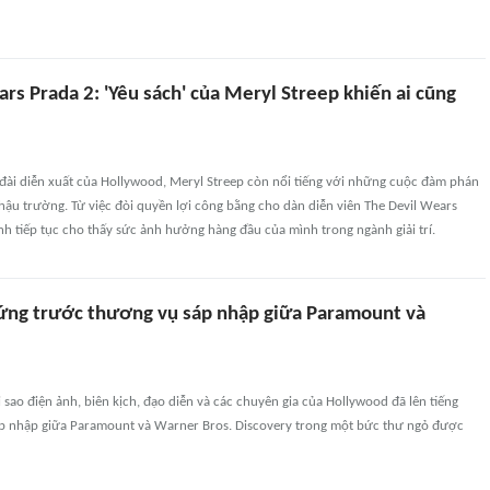
rs Prada 2: 'Yêu sách' của Meryl Streep khiến ai cũng
 đài diễn xuất của Hollywood, Meryl Streep còn nổi tiếng với những cuộc đàm phán
hậu trường. Từ việc đòi quyền lợi công bằng cho dàn diễn viên The Devil Wears
nh tiếp tục cho thấy sức ảnh hưởng hàng đầu của mình trong ngành giải trí.
ng trước thương vụ sáp nhập giữa Paramount và
sao điện ảnh, biên kịch, đạo diễn và các chuyên gia của Hollywood đã lên tiếng
áp nhập giữa Paramount và Warner Bros. Discovery trong một bức thư ngỏ được