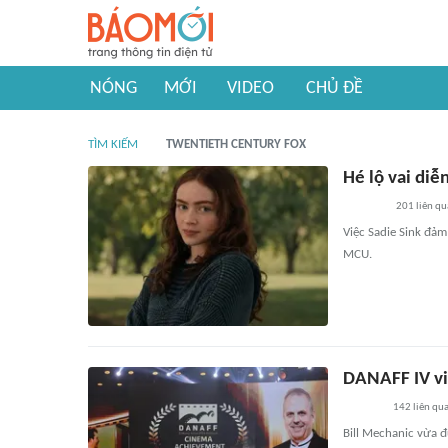
NÓNG
MỚI
VIDEO
CHỦ ĐỀ
TÌM KIẾM
TWENTIETH CENTURY FOX
Hé lộ vai di
201
liên qu
Việc Sadie Sink đả
MCU.
DANAFF IV vi
142
liên qu
Bill Mechanic vừa đ