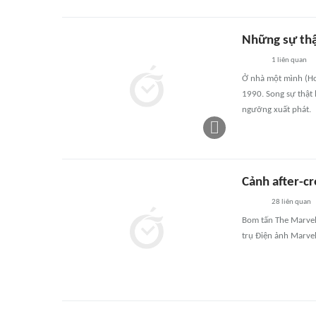
Những sự thậ
1
liên quan
Ở nhà một mình (Ho
1990. Song sự thật 
ngưỡng xuất phát.
Cảnh after-cr
28
liên quan
Bom tấn The Marvel
trụ Điện ảnh Marve