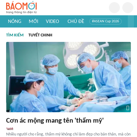
NÓNG
MỚI
VIDEO
CHỦ ĐỀ
#ASEAN Cup 2026
#Trí tuệ nhân tạo
#Mỹ - Iran
#Khám phá Việt Nam
TÌM KIẾM
TUYẾT CHINH
#Khám phá thế giới
Cơn ác mộng mang tên 'thẩm mỹ'
Nhiều người cho rằng, thẩm mỹ không chỉ làm đẹp cho bản thân, mà còn