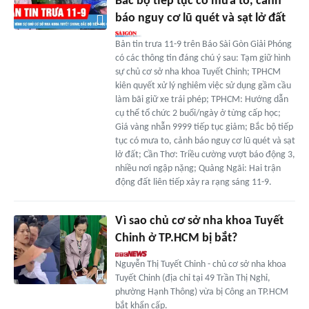
Bắc bộ tiếp tục có mưa to, cảnh
báo nguy cơ lũ quét và sạt lở đất
Bản tin trưa 11-9 trên Báo Sài Gòn Giải Phóng
có các thông tin đáng chú ý sau: Tạm giữ hình
sự chủ cơ sở nha khoa Tuyết Chinh; TPHCM
kiên quyết xử lý nghiêm việc sử dụng gầm cầu
làm bãi giữ xe trái phép; TPHCM: Hướng dẫn
cụ thể tổ chức 2 buổi/ngày ở từng cấp học;
Giá vàng nhẫn 9999 tiếp tục giảm; Bắc bộ tiếp
tục có mưa to, cảnh báo nguy cơ lũ quét và sạt
lở đất; Cần Thơ: Triều cường vượt báo động 3,
nhiều nơi ngập nặng; Quảng Ngãi: Hai trận
động đất liên tiếp xảy ra rạng sáng 11-9.
Vì sao chủ cơ sở nha khoa Tuyết
Chinh ở TP.HCM bị bắt?
Nguyễn Thị Tuyết Chinh - chủ cơ sở nha khoa
Tuyết Chinh (địa chỉ tại 49 Trần Thị Nghỉ,
phường Hạnh Thông) vừa bị Công an TP.HCM
bắt khẩn cấp.