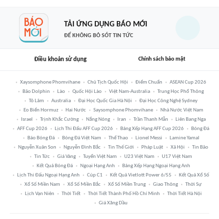
TẢI ỨNG DỤNG BÁO MỚI
ĐỂ KHÔNG BỎ SÓT TIN TỨC
Điều khoản sử dụng
Chính sách bảo mật
Xaysomphone Phomvihane
Chủ Tịch Quốc Hội
Điểm Chuẩn
ASEAN Cup 2026
Bão Dolphin
Lào
Quốc Hội Lào
Việt Nam-Australia
Trung Học Phổ Thông
Tô Lâm
Australia
Đại Học Quốc Gia Hà Nội
Đại Học Công Nghệ Sydney
Eo Biển Hormuz
Hai Nước
Saysomphone Phomvihane
Nhà Nước Việt Nam
Israel
Trịnh Khắc Cường
Nắng Nóng
Iran
Trần Thanh Mẫn
Liên Bang Nga
AFF Cup 2026
Lịch Thi Đấu AFF Cup 2026
Bảng Xếp Hạng AFF Cup 2026
Bóng Đá
Báo Bóng Đá
Bóng Đá Việt Nam
Thể Thao
Lionel Messi
Lamine Yamal
Nguyễn Xuân Son
Nguyễn Đình Bắc
Tin Thế Giới
Pháp Luật
Xã Hội
Tin Bão
Tin Tức
Giá Vàng
Tuyển Việt Nam
U23 Việt Nam
U17 Việt Nam
Kết Quả Bóng Đá
Ngoại Hạng Anh
Bảng Xếp Hạng Ngoại Hạng Anh
Lịch Thi Đấu Ngoại Hạng Anh
Cúp C1
Kết Quả Vietlott Power 6/55
Kết Quả Xổ Số
Xổ Số Miền Nam
Xổ Số Miền Bắc
Xổ Số Miền Trung
Giao Thông
Thời Sự
Lịch Vạn Niên
Thời Tiết
Thời Tiết Thành Phố Hồ Chí Minh
Thời Tiết Hà Nội
Giá Xăng Dầu