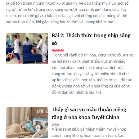
là để tôn trọng những người xung quanh. Vẻ đẹp thẩm mỹ giúp một số
người tự tin hơn trong cuộc sống và vượt qua ranh giới đẳng cấp. Tuy
nhiên, nó có thể gây ra hậu quả tai hại, với những cơn ác mộng về thể
xác và tinh thần, khi gặp trúng bác sĩ dởm và phòng khám 'ma'…
Bài 2: Thách thức trong nhịp sống
số
Trong bối cảnh đô thị hóa, công nghệ số, mạng
xã hội ngày càng phát triển, quá trình giao
lưu, hội nhập mạnh mẽ trong các lĩnh vực,
cùng với sức ép gia tăng từ nhiều yếu tố như
áp lực công việc, học tập, môi trường… đã tác
động không nhỏ tới văn hóa ứng xử của cộng
đồng dân cư, nhất là giới trẻ.
Thấy gì sau vụ mâu thuẫn niềng
răng ở nha khoa Tuyết Chinh
Niềng răng giúp cải thiện thẩm mỹ và khớp
cắn, nhưng không hoàn toàn an toàn. Các