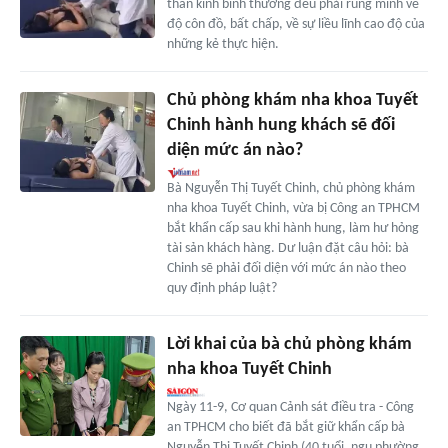
thần kinh bình thường đều phải rùng mình về
độ côn đồ, bất chấp, về sự liều lĩnh cao độ của
những kẻ thực hiện.
Chủ phòng khám nha khoa Tuyết
Chinh hành hung khách sẽ đối
diện mức án nào?
Bà Nguyễn Thị Tuyết Chinh, chủ phòng khám
nha khoa Tuyết Chinh, vừa bị Công an TPHCM
bắt khẩn cấp sau khi hành hung, làm hư hỏng
tài sản khách hàng. Dư luận đặt câu hỏi: bà
Chinh sẽ phải đối diện với mức án nào theo
quy định pháp luật?
Lời khai của bà chủ phòng khám
nha khoa Tuyết Chinh
Ngày 11-9, Cơ quan Cảnh sát điều tra - Công
an TPHCM cho biết đã bắt giữ khẩn cấp bà
Nguyễn Thị Tuyết Chinh (40 tuổi, ngụ phường