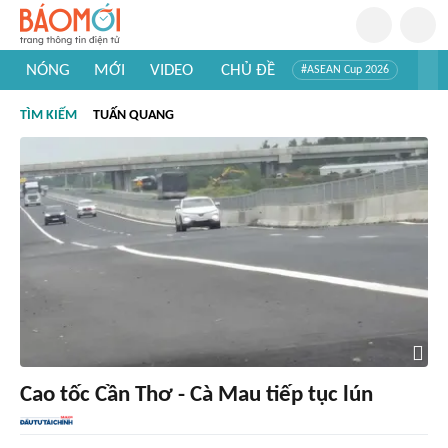
NÓNG
MỚI
VIDEO
CHỦ ĐỀ
#ASEAN Cup 2026
#Trí tuệ nhân tạo
#Mỹ - Iran
#Khám phá Việt Nam
TÌM KIẾM
TUẤN QUANG
#Khám phá thế giới
Cao tốc Cần Thơ - Cà Mau tiếp tục lún