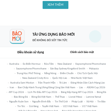
XEM THÊM
TẢI ỨNG DỤNG BÁO MỚI
ĐỂ KHÔNG BỎ SÓT TIN TỨC
Điều khoản sử dụng
Chính sách bảo mật
Australia
Eo Biển Hormuz
Rửa Tiền
New Zealand
Xaysomphone Phomvihane
Saysomphone Phomvihane
Sân Bay Sydney Kingsford Smith
Malaysia
Trung Học Phổ Thông
Nắng Nóng
Điểm Chuẩn
Chủ Tịch Quốc Hội
New Zealand Cindy Kiro
Quốc Hội Lào
Nhà Nước Việt Nam
Australia Sam Mostyn
Trần Thanh Mẫn
Tô Lâm
Đảng Nhân Dân Cách Mạng Lào
Iran
Ban Chấp Hành Trung Ương Đảng Cộng Sản Việt Nam
Lào
ASEAN Cup 2026
AFF Cup 2026
Lịch Thi Đấu AFF Cup 2026
Bảng Xếp Hạng AFF Cup 2026
Bóng Đá
Báo Bóng Đá
Bóng Đá Việt Nam
Thể Thao
Lionel Messi
Lamine Yamal
Nguyễn Xuân Son
Nguyễn Đình Bắc
Tin Thế Giới
Pháp Luật
Xã Hội
Tin Bão
Tin Tức
Giá Vàng
Tuyển Việt Nam
U23 Việt Nam
U17 Việt Nam
Kết Quả Bóng Đá
Ngoại Hạng Anh
Bảng Xếp Hạng Ngoại Hạng Anh