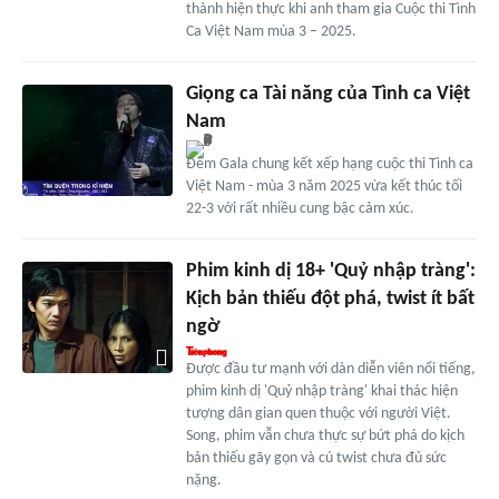
thành hiện thực khi anh tham gia Cuộc thi Tình
Ca Việt Nam mùa 3 – 2025.
Giọng ca Tài năng của Tình ca Việt
Nam
Đêm Gala chung kết xếp hạng cuộc thi Tình ca
Việt Nam - mùa 3 năm 2025 vừa kết thúc tối
22-3 với rất nhiều cung bậc cảm xúc.
Phim kinh dị 18+ 'Quỷ nhập tràng':
Kịch bản thiếu đột phá, twist ít bất
ngờ
Được đầu tư mạnh với dàn diễn viên nổi tiếng,
phim kinh dị 'Quỷ nhập tràng' khai thác hiện
tượng dân gian quen thuộc với người Việt.
Song, phim vẫn chưa thực sự bứt phá do kịch
bản thiếu gãy gọn và cú twist chưa đủ sức
nặng.