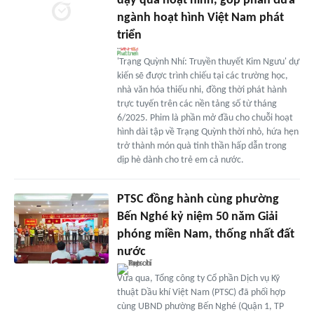
dậy qua hoạt hình, góp phần đưa
ngành hoạt hình Việt Nam phát
triển
'Trạng Quỳnh Nhí: Truyền thuyết Kim Ngưu' dự
kiến sẽ được trình chiếu tại các trường học,
nhà văn hóa thiếu nhi, đồng thời phát hành
trực tuyến trên các nền tảng số từ tháng
6/2025. Phim là phần mở đầu cho chuỗi hoạt
hình dài tập về Trạng Quỳnh thời nhỏ, hứa hẹn
trở thành món quà tinh thần hấp dẫn trong
dịp hè dành cho trẻ em cả nước.
PTSC đồng hành cùng phường
Bến Nghé kỷ niệm 50 năm Giải
phóng miền Nam, thống nhất đất
nước
Vừa qua, Tổng công ty Cổ phần Dịch vụ Kỹ
thuật Dầu khí Việt Nam (PTSC) đã phối hợp
cùng UBND phường Bến Nghé (Quận 1, TP