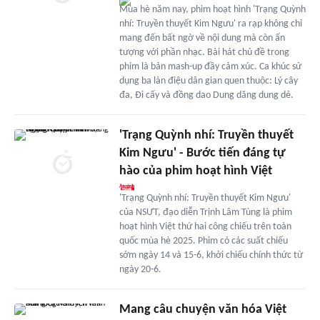
Mùa hè năm nay, phim hoạt hình 'Trạng Quỳnh
nhí: Truyền thuyết Kim Ngưu' ra rạp không chỉ
mang đến bất ngờ về nội dung mà còn ấn
tượng với phần nhạc. Bài hát chủ đề trong
phim là bản mash-up đầy cảm xúc. Ca khúc sử
dụng ba làn điệu dân gian quen thuộc: Lý cây
đa, Ði cấy và đồng dao Dung dăng dung dẻ.
'Trạng Quỳnh nhí: Truyền thuyết
Kim Ngưu' - Bước tiến đáng tự
hào của phim hoạt hình Việt
'Trạng Quỳnh nhí: Truyền thuyết Kim Ngưu'
của NSƯT, đạo diễn Trịnh Lâm Tùng là phim
hoạt hình Việt thứ hai công chiếu trên toàn
quốc mùa hè 2025. Phim có các suất chiếu
sớm ngày 14 và 15-6, khởi chiếu chính thức từ
ngày 20-6.
Mang câu chuyện văn hóa Việt