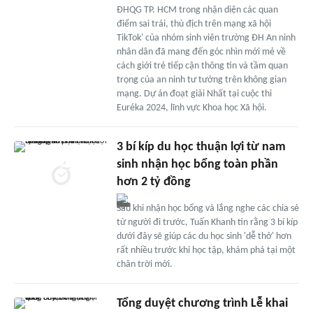
ĐHQG TP. HCM trong nhận diện các quan
điểm sai trái, thù địch trên mạng xã hội
TikTok' của nhóm sinh viên trường ĐH An ninh
nhân dân đã mang đến góc nhìn mới mẻ về
cách giới trẻ tiếp cận thông tin và tầm quan
trọng của an ninh tư tưởng trên không gian
mạng. Dự án đoạt giải Nhất tại cuộc thi
Euréka 2024, lĩnh vực Khoa học Xã hội.
3 bí kíp du học thuận lợi từ nam
sinh nhận học bổng toàn phần
hơn 2 tỷ đồng
Sau khi nhận học bổng và lắng nghe các chia sẻ
từ người đi trước, Tuấn Khanh tin rằng 3 bí kíp
dưới đây sẽ giúp các du học sinh 'dễ thở' hơn
rất nhiều trước khi học tập, khám phá tại một
chân trời mới.
Tổng duyệt chương trình Lễ khai