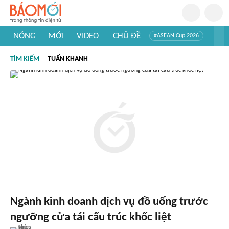
NÓNG
MỚI
VIDEO
CHỦ ĐỀ
#ASEAN Cup 2026
#Trí tuệ nhân tạo
#Mỹ - Iran
#Khám phá Việt Nam
TÌM KIẾM
TUẤN KHANH
#Khám phá thế giới
Ngành kinh doanh dịch vụ đồ uống trước
ngưỡng cửa tái cấu trúc khốc liệt