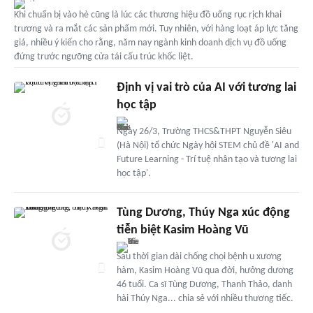
Khi chuẩn bị vào hè cũng là lúc các thương hiệu đồ uống rục rịch khai
trương và ra mắt các sản phẩm mới. Tuy nhiên, với hàng loạt áp lực tăng
giá, nhiều ý kiến cho rằng, năm nay ngành kinh doanh dịch vụ đồ uống
đứng trước ngưỡng cửa tái cấu trúc khốc liệt.
Định vị vai trò của AI với tương lai
học tập
Ngày 26/3, Trường THCS&THPT Nguyễn Siêu
(Hà Nội) tổ chức Ngày hội STEM chủ đề 'AI and
Future Learning - Trí tuệ nhân tạo và tương lai
học tập'.
Tùng Dương, Thúy Nga xúc động
tiễn biệt Kasim Hoàng Vũ
Sau thời gian dài chống chọi bệnh u xương
hàm, Kasim Hoàng Vũ qua đời, hưởng dương
46 tuổi. Ca sĩ Tùng Dương, Thanh Thảo, danh
hài Thúy Nga... chia sẻ với nhiều thương tiếc.