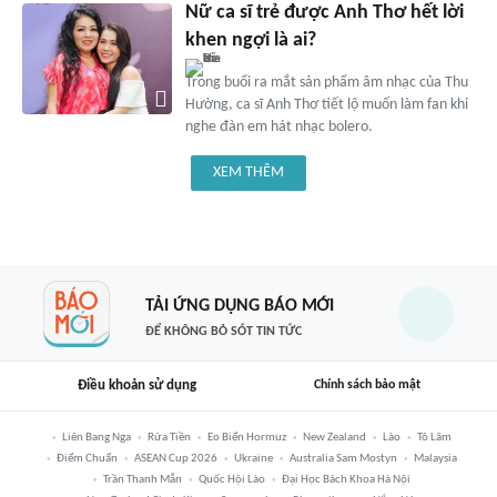
Nữ ca sĩ trẻ được Anh Thơ hết lời
khen ngợi là ai?
Trong buổi ra mắt sản phẩm âm nhạc của Thu
Hường, ca sĩ Anh Thơ tiết lộ muốn làm fan khi
nghe đàn em hát nhạc bolero.
XEM THÊM
TẢI ỨNG DỤNG BÁO MỚI
ĐỂ KHÔNG BỎ SÓT TIN TỨC
Điều khoản sử dụng
Chính sách bảo mật
Liên Bang Nga
Rửa Tiền
Eo Biển Hormuz
New Zealand
Lào
Tô Lâm
Điểm Chuẩn
ASEAN Cup 2026
Ukraine
Australia Sam Mostyn
Malaysia
Trần Thanh Mẫn
Quốc Hội Lào
Đại Học Bách Khoa Hà Nội