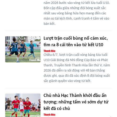
năm 2026 bước vào vòng tứ kết lứa tuổi U10.
Bốn cặp đấu giữa những đội bóng xuất sắc
nhất sau vòng bảng hứa hẹn mang đến các
màn so tài kịch tính, cạnh tranh 4 tấm vé vào
bán kết.
Lượt trận cuối bùng nổ cảm xúc,
tìm ra 8 cái tên vào tứ kết U10
Chiều 6/7, lượt trận cuối vòng bảng lứa tuổi
U10 Giải Bóng đá Nhi đồng Cúp Báo và Phát
thanh, Truyền hình Thanh Hóa lần thứ V, năm
2026 đã diễn ra sôi động với 48 bàn thắng
được ghi, qua đó đã xác định 8 đội bóng xuất
sắc giành quyền vào vòng tứ kết.
Chủ nhà Hạc Thành khởi đầu ấn
tượng; những tấm vé sớm dự tứ
kết đã có chủ