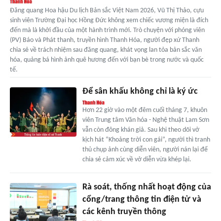
Đăng quang Hoa hậu Du lịch Bản sắc Việt Nam 2026, Vũ Thị Thảo, cựu
sinh viên Trường Đại học Hồng Đức không xem chiếc vương miện là đích
đến mà là khởi đầu của một hành trình mới. Trò chuyện với phóng viên
(PV) Báo và Phát thanh, truyền hình Thanh Hóa, người đẹp xứ Thanh
chia sẻ về trách nhiệm sau đăng quang, khát vọng lan tỏa bản sắc văn
hóa, quảng bá hình ảnh quê hương đến với bạn bè trong nước và quốc
tế.
Để sân khấu không chỉ là ký ức
Hơn 22 giờ vào một đêm cuối tháng 7, khuôn
viên Trung tâm Văn hóa - Nghệ thuật Lam Sơn
vẫn còn đông khán giả. Sau khi theo dõi vở
kịch hát “Khoảng trời con gái”, người thì tranh
thủ chụp ảnh cùng diễn viên, người nán lại để
chia sẻ cảm xúc về vở diễn vừa khép lại.
Rà soát, thống nhất hoạt động của
cổng/trang thông tin điện tử và
các kênh truyền thông