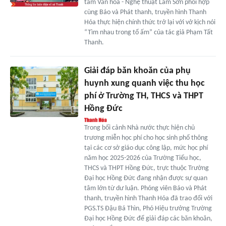
tâm Văn hóa - Nghệ thuật Lam Sơn phối hợp
cùng Báo và Phát thanh, truyền hình Thanh
Hóa thực hiện chính thức trở lại với vở kịch nói
“Tìm nhau trong tổ ấm” của tác giả Phạm Tất
Thanh.
Giải đáp băn khoăn của phụ
huynh xung quanh việc thu học
phí ở Trường TH, THCS và THPT
Hồng Đức
Trong bối cảnh Nhà nước thực hiện chủ
trương miễn học phí cho học sinh phổ thông
tại các cơ sở giáo dục công lập, mức học phí
năm học 2025-2026 của Trường Tiểu học,
THCS và THPT Hồng Đức, trực thuộc Trường
Đại học Hồng Đức đang nhận được sự quan
tâm lớn từ dư luận. Phóng viên Báo và Phát
thanh, truyền hình Thanh Hóa đã trao đổi với
PGS.TS Đậu Bá Thìn, Phó Hiệu trưởng Trường
Đại học Hồng Đức để giải đáp các băn khoăn,