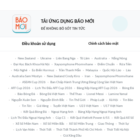
TẢI ỨNG DỤNG BÁO MỚI
ĐỂ KHÔNG BỎ SÓT TIN TỨC
Điều khoản sử dụng
Chính sách bảo mật
New Zealand
Ukraine
Liên Bang Nga
Tô Lâm
Australia
Nắng Nóng
Đại Học Bách Khoa Hà Nội
Xaysomphone Phomvihane
Điểm Chuẩn
Rửa Tiền
Mũi Nghê
Eo Biển Hormuz
Trần Thanh Mẫn
Malaysia
Quốc Hội Lào
Lào
Australia Sam Mostyn
New Zealand Cindy Kiro
Iran
Saysomphone Phomvihane
ASEAN Cup 2026
Ban Chấp Hành Trung Ương Đảng Cộng Sản Việt Nam
AFF Cup 2026
Lịch Thi Đấu AFF Cup 2026
Bảng Xếp Hạng AFF Cup 2026
Bóng Đá
Báo Bóng Đá
Bóng Đá Việt Nam
Thể Thao
Lionel Messi
Lamine Yamal
Nguyễn Xuân Son
Nguyễn Đình Bắc
Tin Thế Giới
Pháp Luật
Xã Hội
Tin Bão
Tin Tức
Giá Vàng
Tuyển Việt Nam
U23 Việt Nam
U17 Việt Nam
Kết Quả Bóng Đá
Ngoại Hạng Anh
Bảng Xếp Hạng Ngoại Hạng Anh
Lịch Thi Đấu Ngoại Hạng Anh
Cúp C1
Kết Quả Vietlott Power 6/55
Kết Quả Xổ Số
Xổ Số Miền Nam
Xổ Số Miền Bắc
Xổ Số Miền Trung
Giao Thông
Thời Sự
Lịch Vạn Niên
Thời Tiết
Thời Tiết Thành Phố Hồ Chí Minh
Thời Tiết Hà Nội
Giá Xăng Dầu