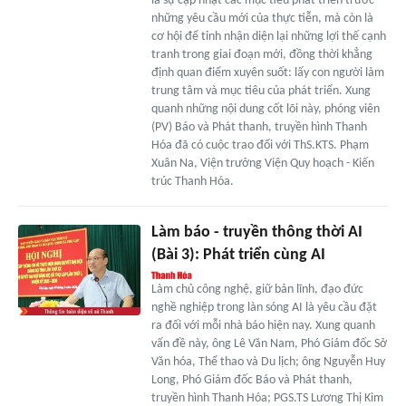
là sự cập nhật các mục tiêu phát triển trước
những yêu cầu mới của thực tiễn, mà còn là
cơ hội để tỉnh nhận diện lại những lợi thế cạnh
tranh trong giai đoạn mới, đồng thời khẳng
định quan điểm xuyên suốt: lấy con người làm
trung tâm và mục tiêu của phát triển. Xung
quanh những nội dung cốt lõi này, phóng viên
(PV) Báo và Phát thanh, truyền hình Thanh
Hóa đã có cuộc trao đổi với ThS.KTS. Phạm
Xuân Na, Viện trưởng Viện Quy hoạch - Kiến
trúc Thanh Hóa.
Làm báo - truyền thông thời AI
(Bài 3): Phát triển cùng AI
Làm chủ công nghệ, giữ bản lĩnh, đạo đức
nghề nghiệp trong làn sóng AI là yêu cầu đặt
ra đối với mỗi nhà báo hiện nay. Xung quanh
vấn đề này, ông Lê Văn Nam, Phó Giám đốc Sở
Văn hóa, Thể thao và Du lịch; ông Nguyễn Huy
Long, Phó Giám đốc Báo và Phát thanh,
truyền hình Thanh Hóa; PGS.TS Lương Thị Kim