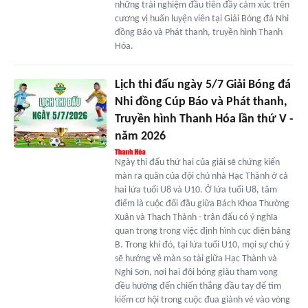
những trải nghiệm đầu tiên đầy cảm xúc trên
cương vị huấn luyện viên tại Giải Bóng đá Nhi
đồng Báo và Phát thanh, truyền hình Thanh
Hóa.
Lịch thi đấu ngày 5/7 Giải Bóng đá
Nhi đồng Cúp Báo và Phát thanh,
Truyền hình Thanh Hóa lần thứ V -
năm 2026
Ngày thi đấu thứ hai của giải sẽ chứng kiến
màn ra quân của đội chủ nhà Hạc Thành ở cả
hai lứa tuổi U8 và U10. Ở lứa tuổi U8, tâm
điểm là cuộc đối đầu giữa Bách Khoa Thường
Xuân và Thạch Thành - trận đấu có ý nghĩa
quan trọng trong việc định hình cục diện bảng
B. Trong khi đó, tại lứa tuổi U10, mọi sự chú ý
sẽ hướng về màn so tài giữa Hạc Thành và
Nghi Sơn, nơi hai đội bóng giàu tham vọng
đều hướng đến chiến thắng đầu tay để tìm
kiếm cơ hội trong cuộc đua giành vé vào vòng