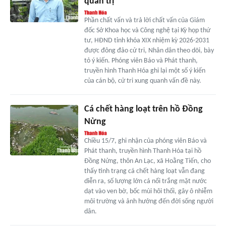
quản trị
Phần chất vấn và trả lời chất vấn của Giám
đốc Sở Khoa học và Công nghệ tại Kỳ họp thứ
tư, HĐND tỉnh khóa XIX nhiệm kỳ 2026-2031
được đông đảo cử tri, Nhân dân theo dõi, bày
tỏ ý kiến. Phóng viên Báo và Phát thanh,
truyền hình Thanh Hóa ghi lại một số ý kiến
của cán bộ, cử tri xung quanh vấn đề này.
Cá chết hàng loạt trên hồ Đồng
Nửng
Chiều 15/7, ghi nhận của phóng viên Báo và
Phát thanh, truyền hình Thanh Hóa tại hồ
Đồng Nửng, thôn An Lạc, xã Hoằng Tiến, cho
thấy tình trạng cá chết hàng loạt vẫn đang
diễn ra, số lượng lớn cá nổi trắng mặt nước
dạt vào ven bờ, bốc mùi hôi thối, gây ô nhiễm
môi trường và ảnh hưởng đến đời sống người
dân.