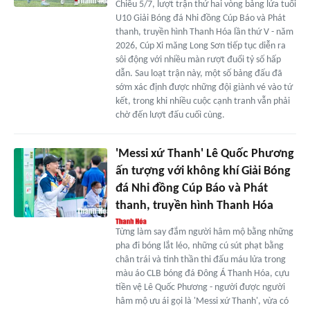
Chiều 5/7, lượt trận thứ hai vòng bảng lứa tuổi
U10 Giải Bóng đá Nhi đồng Cúp Báo và Phát
thanh, truyền hình Thanh Hóa lần thứ V - năm
2026, Cúp Xi măng Long Sơn tiếp tục diễn ra
sôi động với nhiều màn rượt đuổi tỷ số hấp
dẫn. Sau loạt trận này, một số bảng đấu đã
sớm xác định được những đội giành vé vào tứ
kết, trong khi nhiều cuộc cạnh tranh vẫn phải
chờ đến lượt đấu cuối cùng.
'Messi xứ Thanh' Lê Quốc Phương
ấn tượng với không khí Giải Bóng
đá Nhi đồng Cúp Báo và Phát
thanh, truyền hình Thanh Hóa
Từng làm say đắm người hâm mộ bằng những
pha đi bóng lắt léo, những cú sút phạt bằng
chân trái và tinh thần thi đấu máu lửa trong
màu áo CLB bóng đá Đông Á Thanh Hóa, cựu
tiền vệ Lê Quốc Phương - người được người
hâm mộ ưu ái gọi là 'Messi xứ Thanh', vừa có