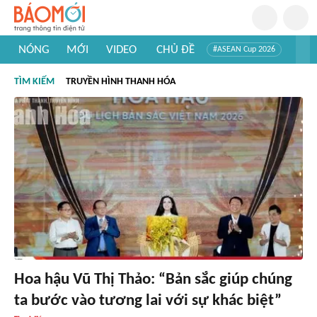
NÓNG
MỚI
VIDEO
CHỦ ĐỀ
#ASEAN Cup 2026
#Trí tuệ nhân tạo
#Mỹ - Iran
#Khám phá Việt Nam
TÌM KIẾM
TRUYỀN HÌNH THANH HÓA
#Khám phá thế giới
Hoa hậu Vũ Thị Thảo: “Bản sắc giúp chúng
ta bước vào tương lai với sự khác biệt”