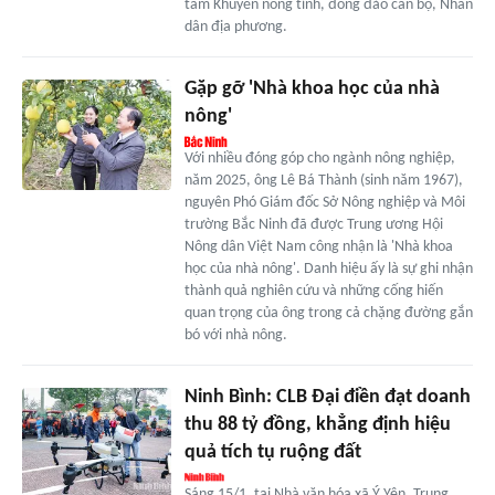
tâm Khuyến nông tỉnh, đông đảo cán bộ, Nhân
dân địa phương.
Gặp gỡ 'Nhà khoa học của nhà
nông'
Với nhiều đóng góp cho ngành nông nghiệp,
năm 2025, ông Lê Bá Thành (sinh năm 1967),
nguyên Phó Giám đốc Sở Nông nghiệp và Môi
trường Bắc Ninh đã được Trung ương Hội
Nông dân Việt Nam công nhận là 'Nhà khoa
học của nhà nông'. Danh hiệu ấy là sự ghi nhận
thành quả nghiên cứu và những cống hiến
quan trọng của ông trong cả chặng đường gắn
bó với nhà nông.
Ninh Bình: CLB Đại điền đạt doanh
thu 88 tỷ đồng, khẳng định hiệu
quả tích tụ ruộng đất
Sáng 15/1, tại Nhà văn hóa xã Ý Yên, Trung