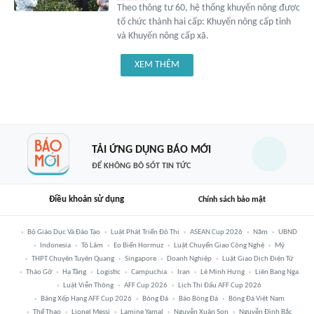
Theo thông tư 60, hệ thống khuyến nông được
tổ chức thành hai cấp: Khuyến nông cấp tỉnh
và Khuyến nông cấp xã.
XEM THÊM
TẢI ỨNG DỤNG BÁO MỚI
ĐỂ KHÔNG BỎ SÓT TIN TỨC
Điều khoản sử dụng
Chính sách bảo mật
Bộ Giáo Dục Và Đào Tạo
Luật Phát Triển Đô Thị
ASEAN Cup 2026
Năm
UBND
Indonesia
Tô Lâm
Eo Biển Hormuz
Luật Chuyển Giao Công Nghệ
Mỹ
THPT Chuyên Tuyên Quang
Singapore
Doanh Nghiệp
Luật Giao Dịch Điện Tử
Tháo Gỡ
Hạ Tầng
Logistic
Campuchia
Iran
Lê Minh Hưng
Liên Bang Nga
Luật Viễn Thông
AFF Cup 2026
Lịch Thi Đấu AFF Cup 2026
Bảng Xếp Hạng AFF Cup 2026
Bóng Đá
Báo Bóng Đá
Bóng Đá Việt Nam
Thể Thao
Lionel Messi
Lamine Yamal
Nguyễn Xuân Son
Nguyễn Đình Bắc