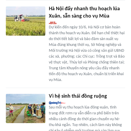
Hà Nội đẩy nhanh thu hoạch lúa
Xuân, sẵn sàng cho vụ Mùa
Dự kiến đến ngày 10/6, Hà Nội cơ bản hoàn
thành thu hoạch vụ Xuân. Để hạn chế thiệt hại
do thời tiết bất lợi và bảo đảm sản xuất vụ
Mùa đúng khung thời vụ, Sở Nông nghiệp và
Môi trường Hà Nội vừa có công văn gửi UBND
các xã, phường; các Chi cục: Trồng trọt và Bảo
vệ thực vật, Thủy lợi và Phòng chống thiên tai;
Trung tâm Khuyến nông yêu cầu đẩy nhanh
tiến độ thu hoạch vụ Xuân, chuẩn bị triển khai
vụ Mùa.
Vì hệ sinh thái đồng ruộng
Sau mỗi vụ thu hoạch lúa đông-xuân, tình
trạng đốt rơm rạ vẫn diễn ra phổ biến trên
nhiều cánh đồng do thời gian chuyển vụ hè-
thu khá ngắn. Tuy nhiên, cách làm này không
chỉ gây ô nhiễm môi trường mà còn làm suy