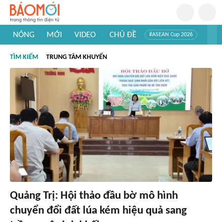
NÓNG
MỚI
VIDEO
CHỦ ĐỀ
#ASEAN Cup 2026
#Trí tuệ nhân tạo
#Mỹ - Iran
#Khám phá Việt Nam
TÌM KIẾM
TRUNG TÂM KHUYẾN
#Khám phá thế giới
Quảng Trị: Hội thảo đầu bờ mô hình
chuyển đổi đất lúa kém hiệu quả sang