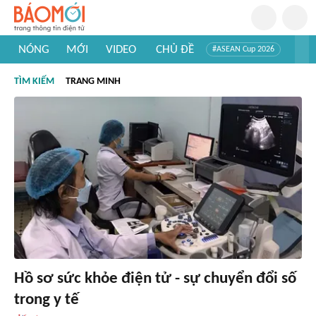
NÓNG
MỚI
VIDEO
CHỦ ĐỀ
#ASEAN Cup 2026
#Trí tuệ nhân tạo
#Mỹ - Iran
#Khám phá Việt Nam
TÌM KIẾM
TRANG MINH
#Khám phá thế giới
Hồ sơ sức khỏe điện tử - sự chuyển đổi số
trong y tế