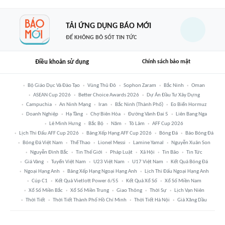
TẢI ỨNG DỤNG BÁO MỚI
ĐỂ KHÔNG BỎ SÓT TIN TỨC
Điều khoản sử dụng
Chính sách bảo mật
Bộ Giáo Dục Và Đào Tạo
Vùng Thủ Đô
Sophon Zaram
Bắc Ninh
Oman
ASEAN Cup 2026
Better Choice Awards 2026
Dự Án Đầu Tư Xây Dựng
Campuchia
An Ninh Mạng
Iran
Bắc Ninh (thành Phố)
Eo Biển Hormuz
Doanh Nghiệp
Hạ Tầng
Chợ Biên Hòa
Đường Vành Đai 5
Liên Bang Nga
Lê Minh Hưng
Bắc Bộ
Năm
Tô Lâm
AFF Cup 2026
Lịch Thi Đấu AFF Cup 2026
Bảng Xếp Hạng AFF Cup 2026
Bóng Đá
Báo Bóng Đá
Bóng Đá Việt Nam
Thể Thao
Lionel Messi
Lamine Yamal
Nguyễn Xuân Son
Nguyễn Đình Bắc
Tin Thế Giới
Pháp Luật
Xã Hội
Tin Bão
Tin Tức
Giá Vàng
Tuyển Việt Nam
U23 Việt Nam
U17 Việt Nam
Kết Quả Bóng Đá
Ngoại Hạng Anh
Bảng Xếp Hạng Ngoại Hạng Anh
Lịch Thi Đấu Ngoại Hạng Anh
Cúp C1
Kết Quả Vietlott Power 6/55
Kết Quả Xổ Số
Xổ Số Miền Nam
Xổ Số Miền Bắc
Xổ Số Miền Trung
Giao Thông
Thời Sự
Lịch Vạn Niên
Thời Tiết
Thời Tiết Thành Phố Hồ Chí Minh
Thời Tiết Hà Nội
Giá Xăng Dầu