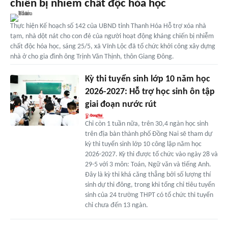
chiến bị nhiễm chất độc hóa học
Thực hiện Kế hoạch số 142 của UBND tỉnh Thanh Hóa Hỗ trợ xóa nhà
tạm, nhà dột nát cho con đẻ của người hoạt động kháng chiến bị nhiễm
chất độc hóa học, sáng 25/5, xã Vĩnh Lộc đã tổ chức khởi công xây dựng
nhà ở cho gia đình ông Trịnh Văn Thịnh, thôn Giang Đông.
Kỳ thi tuyển sinh lớp 10 năm học
2026-2027: Hỗ trợ học sinh ôn tập
giai đoạn nước rút
Chỉ còn 1 tuần nữa, trên 30,4 ngàn học sinh
trên địa bàn thành phố Đồng Nai sẽ tham dự
kỳ thi tuyển sinh lớp 10 công lập năm học
2026-2027. Kỳ thi được tổ chức vào ngày 28 và
29-5 với 3 môn: Toán, Ngữ văn và tiếng Anh.
Đây là kỳ thi khá căng thẳng bởi số lượng thí
sinh dự thi đông, trong khi tổng chỉ tiêu tuyển
sinh của 24 trường THPT có tổ chức thi tuyển
chỉ chưa đến 13 ngàn.