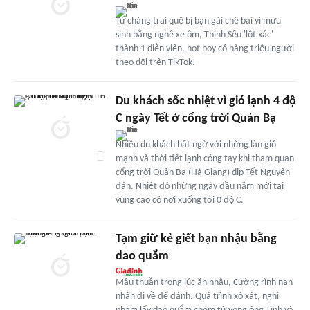
Từ chàng trai quê bị bạn gái chê bai vì mưu
sinh bằng nghề xe ôm, Thịnh Sếu 'lột xác'
thành 1 diễn viên, hot boy có hàng triệu người
theo dõi trên TikTok.
Du khách sốc nhiệt vì gió lạnh 4 độ
C ngày Tết ở cổng trời Quản Bạ
Nhiều du khách bất ngờ với những làn gió
mạnh và thời tiết lạnh cóng tay khi tham quan
cổng trời Quản Bạ (Hà Giang) dịp Tết Nguyên
đán. Nhiệt độ những ngày đầu năm mới tại
vùng cao có nơi xuống tới 0 độ C.
Tạm giữ kẻ giết bạn nhậu bằng
dao quắm
Mâu thuẫn trong lúc ăn nhậu, Cường rình nạn
nhân đi về để đánh. Quá trình xô xát, nghi