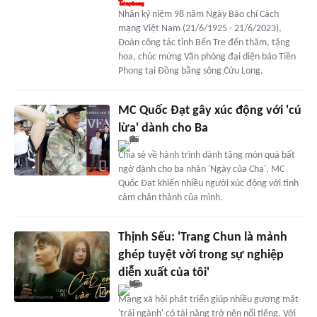
Nhân kỷ niệm 98 năm Ngày Báo chí Cách
mạng Việt Nam (21/6/1925 - 21/6/2023),
Đoàn công tác tỉnh Bến Tre đến thăm, tặng
hoa, chúc mừng Văn phòng đại diện báo Tiền
Phong tại Đồng bằng sông Cửu Long.
MC Quốc Đạt gây xúc động với 'cú
lừa' dành cho Ba
Chia sẻ về hành trình dành tặng món quà bất
ngờ dành cho ba nhân 'Ngày của Cha', MC
Quốc Đạt khiến nhiều người xúc động với tình
cảm chân thành của mình.
Thịnh Sếu: 'Trang Chun là mảnh
ghép tuyệt vời trong sự nghiệp
diễn xuất của tôi'
Mạng xã hội phát triển giúp nhiều gương mặt
'trái ngành' có tài năng trở nên nổi tiếng. Với