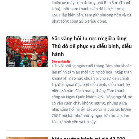
khiển xe máy trên đường phố Bỉm Sơn (Thanh
Hóa), một nam thanh niên đã bị lực lượng
CSGT lập biên bản, tạm giữ phương tiện và xử
phạt tổng cộng 26,5 triệu đồng.
Sắc vàng hội tụ rực rỡ giữa lòng
Thủ đô để phục vụ diễu binh, diễu
hành
Hà Nội những ngày cuối tháng Tám như khoác
lên mình tấm áo mới rực rỡ cờ hoa, ngập tràn
không khí náo nức chuẩn bị cho sự kiện chính
trị, đối ngoại đặc biệt diễu binh, diễu hành kỷ
niệm 80 năm Cách mạng tháng Tám thành
công và Ngày Quốc khánh 2/9. Dòng người, xe
cộ vẫn cuộn chảy không ngừng, nhưng giữa
nhịp sống hối hả ấy, sắc áo vàng của lực lượng
CSGT nổi bật như những ngọn lửa ấm áp, lan
tỏa sự bình yên và tin cậy.