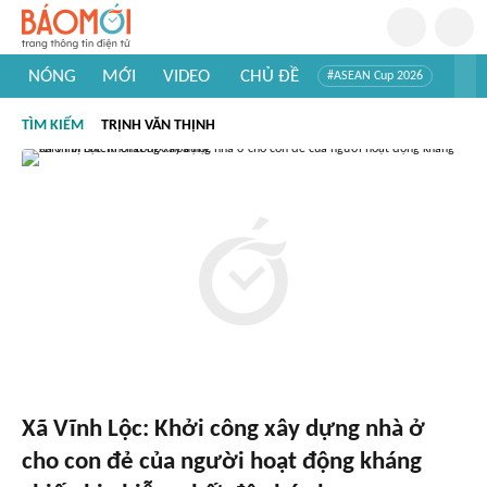
NÓNG
MỚI
VIDEO
CHỦ ĐỀ
#ASEAN Cup 2026
#Trí tuệ nhân tạo
#Mỹ - Iran
#Khám phá Việt Nam
TÌM KIẾM
TRỊNH VĂN THỊNH
#Khám phá thế giới
Xã Vĩnh Lộc: Khởi công xây dựng nhà ở
cho con đẻ của người hoạt động kháng