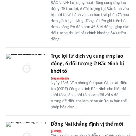
BẮC NINH- Lợi dụng hoạt động cung ứng lao
động để trục lợi, 6 đối tượng tại Bắc Ninh vừa
bị khởi tố về hành vi mua bán trái phép 73 hóa
đơn giá trị gia tăng. Tổng số tiền ghi trên hóa
đơn khống lên đến hơn 45,8 tỷ đồng, giúp các
đối tượng thu lợi bất chính khoảng 840 triệu
đồng.
Trục lợi từ dịch vụ cung ứng lao
động, 6 đối tượng ở Bắc Ninh bị
khởi tố
Ngày 13/5, Văn phòng Cơ quan Cảnh sát điều
tra (CSĐT) Công an tỉnh Bắc Ninh cho biết đã
khởi tố vụ án, khởi tố bị can đối với 6 đối
tượng để điều tra làm rõ vụ án 'Mua bán trái
phép hóa đơn'.
Đồng Nai khẳng định vị thế mới
Chỉ còn vài ngày nữa sẽ diễn ra sự kiện công bố