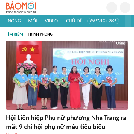
NÓNG
MỚI
VIDEO
CHỦ ĐỀ
#ASEAN Cup 2026
#Tuyển sinh đại học 2026
#Trí tuệ nhân tạo
#Mỹ - Iran
TÌM KIẾM
TRỊNH PHONG
#Khám phá Việt Nam
#Khám phá thế giới
Hội Liên hiệp Phụ nữ phường Nha Trang ra
mắt 9 chi hội phụ nữ mẫu tiêu biểu