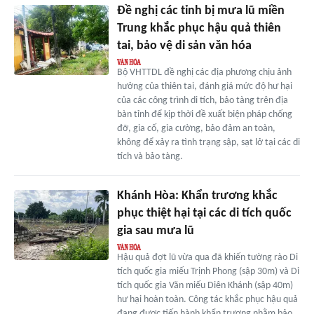
Đề nghị các tỉnh bị mưa lũ miền
Trung khắc phục hậu quả thiên
tai, bảo vệ di sản văn hóa
Bộ VHTTDL đề nghị các địa phương chịu ảnh
hưởng của thiên tai, đánh giá mức độ hư hại
của các công trình di tích, bảo tàng trên địa
bàn tỉnh để kịp thời đề xuất biện pháp chống
đỡ, gia cố, gia cường, bảo đảm an toàn,
không để xảy ra tình trạng sập, sạt lở tại các di
tích và bảo tàng.
Khánh Hòa: Khẩn trương khắc
phục thiệt hại tại các di tích quốc
gia sau mưa lũ
Hậu quả đợt lũ vừa qua đã khiến tường rào Di
tích quốc gia miếu Trịnh Phong (sập 30m) và Di
tích quốc gia Văn miếu Diên Khánh (sập 40m)
hư hại hoàn toàn. Công tác khắc phục hậu quả
đang được tiến hành khẩn trương nhằm bảo