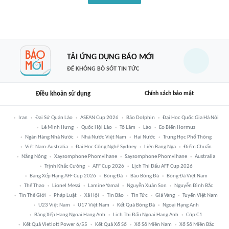
TẢI ỨNG DỤNG BÁO MỚI
ĐỂ KHÔNG BỎ SÓT TIN TỨC
Điều khoản sử dụng
Chính sách bảo mật
Iran
Đại Sứ Quán Lào
ASEAN Cup 2026
Bão Dolphin
Đại Học Quốc Gia Hà Nội
Lê Minh Hưng
Quốc Hội Lào
Tô Lâm
Lào
Eo Biển Hormuz
Ngân Hàng Nhà Nước
Nhà Nước Việt Nam
Hai Nước
Trung Học Phổ Thông
Việt Nam-Australia
Đại Học Công Nghệ Sydney
Liên Bang Nga
Điểm Chuẩn
Nắng Nóng
Xaysomphone Phomvihane
Saysomphone Phomvihane
Australia
Trịnh Khắc Cường
AFF Cup 2026
Lịch Thi Đấu AFF Cup 2026
Bảng Xếp Hạng AFF Cup 2026
Bóng Đá
Báo Bóng Đá
Bóng Đá Việt Nam
Thể Thao
Lionel Messi
Lamine Yamal
Nguyễn Xuân Son
Nguyễn Đình Bắc
Tin Thế Giới
Pháp Luật
Xã Hội
Tin Bão
Tin Tức
Giá Vàng
Tuyển Việt Nam
U23 Việt Nam
U17 Việt Nam
Kết Quả Bóng Đá
Ngoại Hạng Anh
Bảng Xếp Hạng Ngoại Hạng Anh
Lịch Thi Đấu Ngoại Hạng Anh
Cúp C1
Kết Quả Vietlott Power 6/55
Kết Quả Xổ Số
Xổ Số Miền Nam
Xổ Số Miền Bắc