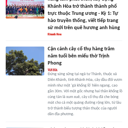
Khánh Hòa trở thành thành phố
trực thuộc Trung ương - Kỳ 1: Tự
hào truyền thống, viết tiếp trang
sử mới trên quê hương anh hùng
Cận cảnh cây cổ thụ hàng trăm
năm tuổi bên miếu thờ Trịnh
Phong
Đứng sừng sững tại ngã tư Thành, thuộc xã
Diên Khánh, tỉnh Khánh Hòa, cây dầu đôi vươn
mình như một 'gã khổng lồ' hiên ngang, cao
gần 30m. Với một gốc nhưng hai thân khổng lồ
cùng tán lá xum xuê, cây cổ thụ đã che bóng
mát cho cả một quãng đường rộng lớn, từ lâu
trở thành biểu tượng thân thuộc của người
dân địa phương.