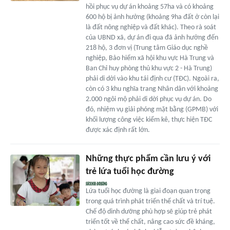
hồi phục vụ dự án khoảng 57ha và có khoảng
600 hộ bị ảnh hưởng (khoảng 9ha đất ở còn lại
là đất nông nghiệp và đất khác). Theo rà soát
của UBND xã, dự án đi qua đã ảnh hưởng đến
218 hộ, 3 đơn vị (Trung tâm Giáo dục nghề
nghiệp, Bảo hiểm xã hội khu vực Hà Trung và
Ban Chỉ huy phòng thủ khu vực 2 - Hà Trung)
phải di dời vào khu tái định cư (TĐC). Ngoài ra,
còn có 3 khu nghĩa trang Nhân dân với khoảng
2.000 ngôi mộ phải di dời phục vụ dự án. Do
đó, nhiệm vụ giải phóng mặt bằng (GPMB) với
khối lượng công việc kiểm kê, thực hiện TĐC
được xác định rất lớn.
Những thực phẩm cần lưu ý với
trẻ lứa tuổi học đường
Lứa tuổi học đường là giai đoạn quan trọng
trong quá trình phát triển thể chất và trí tuệ.
Chế độ dinh dưỡng phù hợp sẽ giúp trẻ phát
triển tốt về thể chất, nâng cao sức đề kháng,