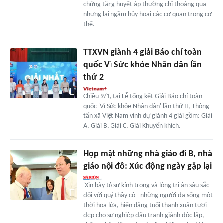
chứng tăng huyết áp thường chỉ thoáng qua
nhưng lại ngầm hủy hoại các cơ quan trong cơ
thể.
TTXVN giành 4 giải Báo chí toàn
quốc Vì Sức khỏe Nhân dân lần
thứ 2
Chiều 9/1, tại Lễ tổng kết Giải Báo chí toàn
quốc 'Vì Sức khỏe Nhân dân' lần thứ II, Thông
tấn xã Việt Nam vinh dự giành 4 giải gồm: Giải
A, Giải B, Giải C, Giải Khuyến khích.
Họp mặt những nhà giáo đi B, nhà
giáo nội đô: Xúc động ngày gặp lại
'Xin bày tỏ sự kính trọng và lòng tri ân sâu sắc
đối với quý thầy cô - những người đã sống một
thời hoa lửa, hiến dâng tuổi thanh xuân tươi
đẹp cho sự nghiệp đấu tranh giành độc lập,