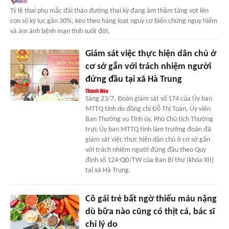
Tỷ lệ thai phụ mắc đái tháo đường thai kỳ đang âm thầm tăng vọt lên
con số kỷ lục gần 30%, kéo theo hàng loạt nguy cơ biến chứng nguy hiểm
và ám ảnh bệnh mạn tính suốt đời.
Giám sát việc thực hiện dân chủ ở
cơ sở gắn với trách nhiệm người
đứng đầu tại xã Hà Trung
Sáng 23/7, Đoàn giám sát số 174 của Ủy ban
MTTQ tỉnh do đồng chí Đỗ Thị Toán, Ủy viên
Ban Thường vụ Tỉnh ủy, Phó Chủ tịch Thường
trực Ủy ban MTTQ tỉnh làm trưởng đoàn đã
giám sát việc thực hiện dân chủ ở cơ sở gắn
với trách nhiệm người đứng đầu theo Quy
định số 124-QĐ/TW của Ban Bí thư (khóa XII)
tại xã Hà Trung.
Cô gái trẻ bất ngờ thiếu máu nặng
dù bữa nào cũng có thịt cá, bác sĩ
chỉ lý do