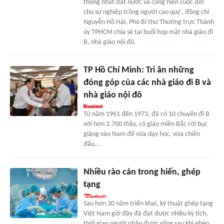
thống nhất đất nước và cống hiến cuộc đời
cho sự nghiệp trồng người cao quý', đồng chí
Nguyễn Hồ Hải, Phó Bí thư Thường trực Thành
ủy TPHCM chia sẻ tại buổi họp mặt nhà giáo đi
B, nhà giáo nội đô.
TP Hồ Chí Minh: Tri ân những
đóng góp của các nhà giáo đi B và
nhà giáo nội đô
Từ năm 1961 đến 1973, đã có 10 chuyến đi B
với hơn 2.700 thầy, cô giáo miền Bắc rời bục
giảng vào Nam để vừa dạy học, vừa chiến
đấu...
Nhiều rào cản trong hiến, ghép
tạng
Sau hơn 30 năm triển khai, kỹ thuật ghép tạng
Việt Nam giờ đây đã đạt được nhiều kỳ tích,
thời gian người nhận được sống sau khi ghép