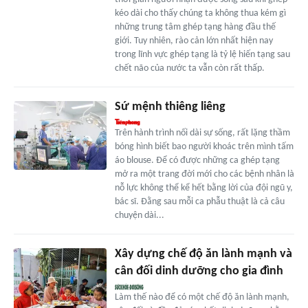
kéo dài cho thấy chúng ta không thua kém gì
những trung tâm ghép tạng hàng đầu thế
giới. Tuy nhiên, rào cản lớn nhất hiện nay
trong lĩnh vực ghép tạng là tỷ lệ hiến tạng sau
chết não của nước ta vẫn còn rất thấp.
Sứ mệnh thiêng liêng
Trên hành trình nối dài sự sống, rất lặng thầm
bóng hình biết bao người khoác trên mình tấm
áo blouse. Để có được những ca ghép tạng
mở ra một trang đời mới cho các bệnh nhân là
nỗ lực không thể kể hết bằng lời của đội ngũ y,
bác sĩ. Đằng sau mỗi ca phẫu thuật là cả câu
chuyện dài...
Xây dựng chế độ ăn lành mạnh và
cân đối dinh dưỡng cho gia đình
Làm thế nào để có một chế độ ăn lành mạnh,