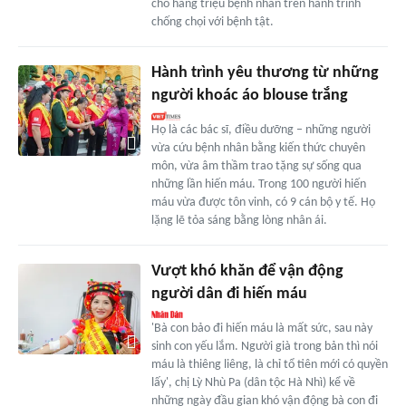
cho hàng triệu bệnh nhân trên hành trình
chống chọi với bệnh tật.
Hành trình yêu thương từ những
người khoác áo blouse trắng
Họ là các bác sĩ, điều dưỡng – những người
vừa cứu bệnh nhân bằng kiến thức chuyên
môn, vừa âm thầm trao tặng sự sống qua
những lần hiến máu. Trong 100 người hiến
máu vừa được tôn vinh, có 9 cán bộ y tế. Họ
lặng lẽ tỏa sáng bằng lòng nhân ái.
Vượt khó khăn để vận động
người dân đi hiến máu
'Bà con bảo đi hiến máu là mất sức, sau này
sinh con yếu lắm. Người già trong bản thì nói
máu là thiêng liêng, là chỉ tổ tiên mới có quyền
lấy', chị Lỳ Nhù Pa (dân tộc Hà Nhì) kể về
những ngày đầu gian khó vận động bà con đi