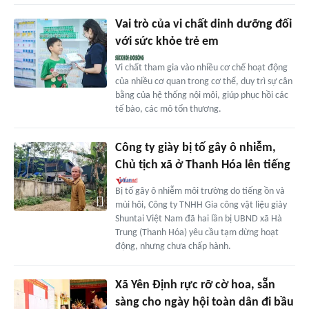
Vai trò của vi chất dinh dưỡng đối
với sức khỏe trẻ em
Vi chất tham gia vào nhiều cơ chế hoạt động
của nhiều cơ quan trong cơ thể, duy trì sự cân
bằng của hệ thống nội môi, giúp phục hồi các
tế bào, các mô tổn thương.
Công ty giày bị tố gây ô nhiễm,
Chủ tịch xã ở Thanh Hóa lên tiếng
Bị tố gây ô nhiễm môi trường do tiếng ồn và
mùi hôi, Công ty TNHH Gia công vật liệu giày
Shuntai Việt Nam đã hai lần bị UBND xã Hà
Trung (Thanh Hóa) yêu cầu tạm dừng hoạt
động, nhưng chưa chấp hành.
Xã Yên Định rực rỡ cờ hoa, sẵn
sàng cho ngày hội toàn dân đi bầu