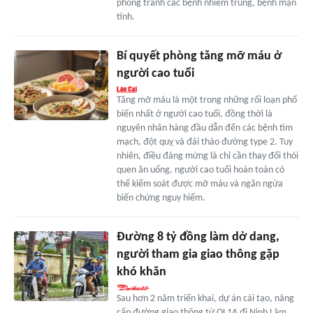
phòng tránh các bệnh nhiễm trùng, bệnh mạn
tính.
Bí quyết phòng tăng mỡ máu ở
người cao tuổi
Tăng mỡ máu là một trong những rối loạn phổ
biến nhất ở người cao tuổi, đồng thời là
nguyên nhân hàng đầu dẫn đến các bệnh tim
mạch, đột quỵ và đái tháo đường type 2. Tuy
nhiên, điều đáng mừng là chỉ cần thay đổi thói
quen ăn uống, người cao tuổi hoàn toàn có
thể kiểm soát được mỡ máu và ngăn ngừa
biến chứng nguy hiểm.
Đường 8 tỷ đồng làm dở dang,
người tham gia giao thông gặp
khó khăn
Sau hơn 2 năm triển khai, dự án cải tạo, nâng
cấp đường giao thông từ QL1A đi Ninh Lâm