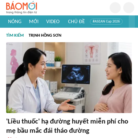
NÓNG
MỚI
VIDEO
CHỦ ĐỀ
#ASEAN Cup 2026
#Trí tuệ nhân tạo
#Mỹ - Iran
#Khám phá Việt Nam
TÌM KIẾM
TRỊNH HỒNG SƠN
#Khám phá thế giới
'Liều thuốc' hạ đường huyết miễn phí cho
mẹ bầu mắc đái tháo đường