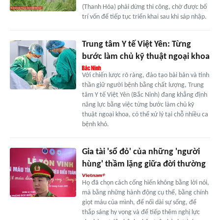
(Thanh Hóa) phải dừng thi công, chờ được bố
trí vốn để tiếp tục triển khai sau khi sáp nhập.
Trung tâm Y tế Việt Yên: Từng
bước làm chủ kỹ thuật ngoại khoa
Với chiến lược rõ ràng, đào tạo bài bản và tinh
thần giữ người bệnh bằng chất lượng, Trung
tâm Y tế Việt Yên (Bắc Ninh) đang khẳng định
năng lực bằng việc từng bước làm chủ kỹ
thuật ngoại khoa, có thể xử lý tại chỗ nhiều ca
bệnh khó.
Gia tài 'sổ đỏ' của những 'người
hùng' thầm lặng giữa đời thường
Họ đã chọn cách cống hiến không bằng lời nói,
mà bằng những hành động cụ thể, bằng chính
giọt máu của mình, để nối dài sự sống, để
thắp sáng hy vọng và để tiếp thêm nghị lực