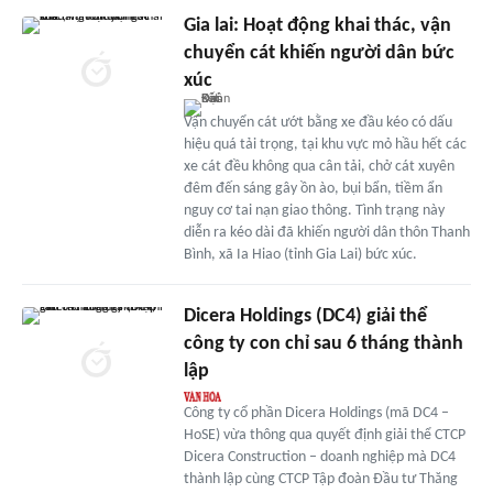
Gia lai: Hoạt động khai thác, vận
chuyển cát khiến người dân bức
xúc
Vận chuyển cát ướt bằng xe đầu kéo có dấu
hiệu quá tải trọng, tại khu vực mỏ hầu hết các
xe cát đều không qua cân tải, chở cát xuyên
đêm đến sáng gây ồn ào, bụi bẩn, tiềm ẩn
nguy cơ tai nạn giao thông. Tình trạng này
diễn ra kéo dài đã khiến người dân thôn Thanh
Bình, xã Ia Hiao (tỉnh Gia Lai) bức xúc.
Dicera Holdings (DC4) giải thể
công ty con chỉ sau 6 tháng thành
lập
Công ty cổ phần Dicera Holdings (mã DC4 –
HoSE) vừa thông qua quyết định giải thể CTCP
Dicera Construction – doanh nghiệp mà DC4
thành lập cùng CTCP Tập đoàn Đầu tư Thăng