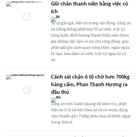
Giữ chân thanh niên bằng việc có
ích
Từ sự gần gũi, kiên trì trong vận động, Công an
xã Giồng Riềng phối hợp Tổ an ninh, trật tự
từng bước định hướng thanh thiếu niên tham
gia những việc làm có ích cho cộng đồng, góp
phần giữ gìn cảnh quan nông thôn, ngăn ngừa
tệ nạn, bảo đảm an ninh, trật tự ngay từ cơ
sở.
Cảnh sát chặn ô tô chở hơn 700kg
hàng cấm, Phan Thanh Hương ra
đầu thú
Công an tỉnh Tuyên Quang đã kiểm tra, phát
hiện xe ô tô tải kéo theo sơ mi rơ-moóc đang
vận chuyển gần 710kg pháo hoa nổ được ngụy
trang tinh vi.