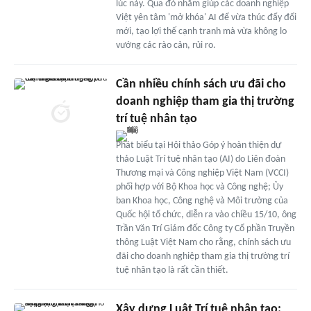
lúc này. Qua đó nhằm giúp các doanh nghiệp
Việt yên tâm 'mở khóa' AI để vừa thúc đẩy đổi
mới, tạo lợi thế cạnh tranh mà vừa không lo
vướng các rào cản, rủi ro.
Cần nhiều chính sách ưu đãi cho
doanh nghiệp tham gia thị trường
trí tuệ nhân tạo
Phát biểu tại Hội thảo Góp ý hoàn thiện dự
thảo Luật Trí tuệ nhân tạo (AI) do Liên đoàn
Thương mại và Công nghiệp Việt Nam (VCCI)
phối hợp với Bộ Khoa học và Công nghệ; Ủy
ban Khoa học, Công nghệ và Môi trường của
Quốc hội tổ chức, diễn ra vào chiều 15/10, ông
Trần Văn Trí Giám đốc Công ty Cổ phần Truyền
thông Luật Việt Nam cho rằng, chính sách ưu
đãi cho doanh nghiệp tham gia thị trường trí
tuệ nhân tạo là rất cần thiết.
Xây dựng Luật Trí tuệ nhân tạo: