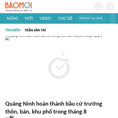
NÓNG
MỚI
VIDEO
CHỦ ĐỀ
#ASEAN Cup 2026
#Trí tuệ nhân tạo
#Mỹ - Iran
#Khám phá Việt Nam
TÌM KIẾM
TRẦN VĂN TRÍ
#Khám phá thế giới
Quảng Ninh hoàn thành bầu cử trưởng
thôn, bản, khu phố trong tháng 8