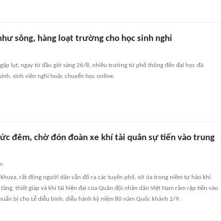
như sông, hàng loạt trường cho học sinh nghỉ
ập lụt, ngay từ đầu giờ sáng 26/8, nhiều trường từ phổ thông đến đại học đã
inh, sinh viên nghỉ hoặc chuyển học online.
ức đêm, chờ đón đoàn xe khí tài quân sự tiến vào trung
an
khuya, rất đông người dân vẫn đổ ra các tuyến phố, vỡ òa trong niềm tự hào khi
tăng, thiết giáp và khí tài hiện đại của Quân đội nhân dân Việt Nam rầm rập tiến vào
chuẩn bị cho Lễ diễu binh, diễu hành kỷ niệm 80 năm Quốc khánh 2/9.