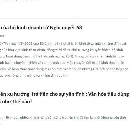
của hộ kinh doanh từ Nghị quyết 68
uan
/TW ngày 4/5/2025 của Bộ Chính trị về phát triển kinh tế tư nhân khẳng định vai
ọng của khu vực kinh tế tư nhân, đồng thời đề ra chủ trương khuyến khích hộ kinh
ang hoạt động theo mô hình doanh nghiệp (DN). Trong bối cảnh nền kinh tế ngày
inh bạch, chuyên nghiệp và cạnh tranh cao, việc chuyển đổi từ hộ kinh doanh lên
 cấp' về hình thức hoạt động mà còn mở ra cơ hội để những DN mới có thể tiếp cận
tác, mở rộng thị trường và khẳng định uy tín.
đến xu hướng 'trả tiền cho sự yên tĩnh': Văn hóa tiêu dùng
i như thế nào?
-in' lên ngôi, nhiều khách hàng sẵn sàng trả tiền chỉ để tìm lại một khoảng yên tĩnh
.