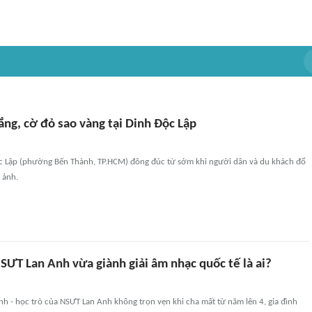
ắng, cờ đỏ sao vàng tại Dinh Độc Lập
c Lập (phường Bến Thành, TP.HCM) đông đúc từ sớm khi người dân và du khách đổ
 ảnh.
SƯT Lan Anh vừa giành giải âm nhạc quốc tế là ai?
Anh - học trò của NSƯT Lan Anh không trọn vẹn khi cha mất từ năm lên 4, gia đình