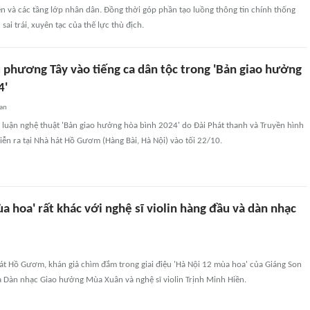
ên và các tầng lớp nhân dân. Đồng thời góp phần tạo luồng thông tin chính thống
sai trái, xuyên tạc của thế lực thù địch.
u phương Tây vào tiếng ca dân tộc trong 'Bản giao hưởng
4'
uan
 luận nghệ thuật 'Bản giao hưởng hòa bình 2024' do Đài Phát thanh và Truyền hình
iễn ra tại Nhà hát Hồ Gươm (Hàng Bài, Hà Nội) vào tối 22/10.
a hoa' rất khác với nghệ sĩ violin hàng đầu và dàn nhạc
hát Hồ Gươm, khán giả chìm đắm trong giai điệu 'Hà Nội 12 mùa hoa' của Giáng Son
a Dàn nhạc Giao hưởng Mùa Xuân và nghệ sĩ violin Trịnh Minh Hiền.