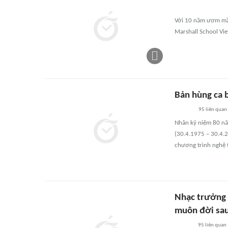
Với 10 năm ươm mầm
Marshall School Vi
Bản hùng ca b
95
liên quan
Nhân kỷ niệm 80 nă
(30.4.1975 – 30.4.
chương trình nghệ t
Nhạc trưởng L
muôn đời sau
95
liên quan