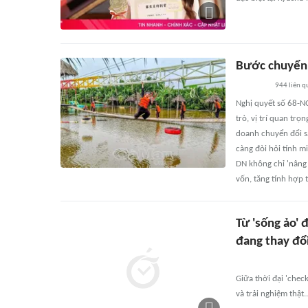
Bước chuyển 
944
liên q
Nghị quyết số 68-NQ
trò, vị trí quan tr
doanh chuyển đổi s
càng đòi hỏi tính m
DN không chỉ 'nâng
vốn, tăng tính hợp 
Từ 'sống ảo' 
đang thay đổ
Giữa thời đại 'check
và trải nghiệm thật..