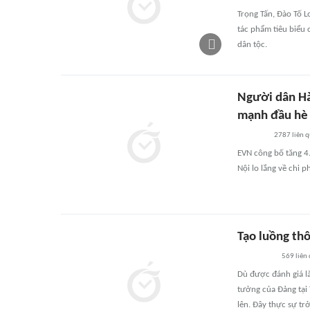
Trọng Tấn, Đào Tố L
tác phẩm tiêu biểu 
dân tộc.
Người dân Hà 
mạnh đầu hè
2787
liên 
EVN công bố tăng 4.
Nội lo lắng về chi p
Tạo luồng thô
569
liên
Dù được đánh giá là
tưởng của Đảng tại
lên. Đây thực sự trở