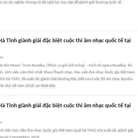
 và cận nghèo nhưng cô đã nghị lực học tập để giành giải thưởng quốc tế.
à Tĩnh giành giải đặc biệt cuộc thi âm nhạc quốc tế tại
uan
o the Moon'- from Rusalka, ('Khúc ca gửi ánh trăng' – trích từ opera Rusalka), thí
Anh, sinh viên năm thứ nhất, Khoa Thanh nhạc, Học viện Âm nhạc Quốc gia Việt Nam
ỉnh Hà Tĩnh), đã xuất sắc giành Giải thưởng Đặc biệt của Cuộc thi âm nhạc Kyushu
lần thứ 28 năm 2026, tại Nhật Bản.
à Tĩnh giành giải đặc biệt cuộc thi âm nhạc quốc tế tại
an
inh viên Học viện Âm nhạc Quốc gia Việt Nam (quê Hà Tĩnh) vừa xuất sắc giành giải
 Music Competition 2026.