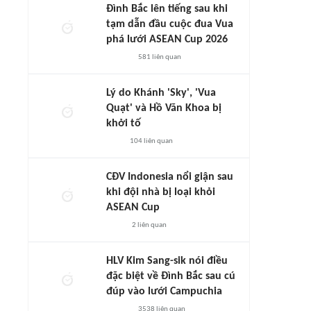
Đình Bắc lên tiếng sau khi
tạm dẫn đầu cuộc đua Vua
phá lưới ASEAN Cup 2026
581
liên quan
Lý do Khánh 'Sky', 'Vua
Quạt' và Hồ Văn Khoa bị
khởi tố
104
liên quan
CĐV Indonesia nổi giận sau
khi đội nhà bị loại khỏi
ASEAN Cup
2
liên quan
HLV Kim Sang-sik nói điều
đặc biệt về Đình Bắc sau cú
đúp vào lưới Campuchia
3538
liên quan