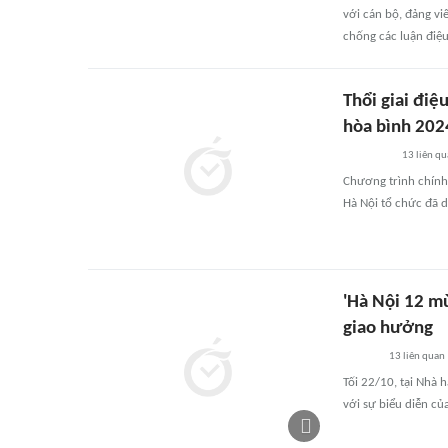
với cán bộ, đảng vi
chống các luận điệu 
Thổi giai điệ
hòa bình 202
13
liên q
Chương trình chính
Hà Nội tổ chức đã d
'Hà Nội 12 mù
giao hưởng
13
liên quan
Tối 22/10, tại Nhà 
với sự biểu diễn củ