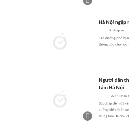
Hà Nội ngập 
4
liên quan
Các đường phố bị ng
thông báo cho học s
Người dân th
tâm Hà Nội
2277
liên qu
Bất chấp đêm đã về 
chứng kiến đoàn xe 
trung tâm Hà Nội, 