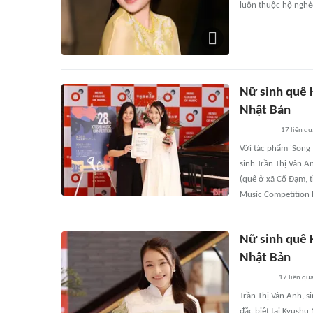
luôn thuộc hộ nghèo
Nữ sinh quê H
Nhật Bản
17
liên q
Với tác phẩm 'Song t
sinh Trần Thị Vân 
(quê ở xã Cổ Đạm, t
Music Competition 
Nữ sinh quê H
Nhật Bản
17
liên qu
Trần Thị Vân Anh, s
đặc biệt tại Kyushu