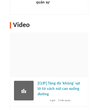
quân sự
Video
[CLIP] Tảng đá 'khủng' sạt
lở từ vách núi cao xuống
đường
6 giờ
5
liên quan