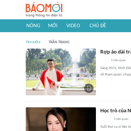
NÓNG
MỚI
VIDEO
CHỦ ĐỀ
TÌM KIẾM
TRẦN TRANG
Rợp áo dài tr
5
liên quan
Sáng 30/4, Dinh Độ
về tham quan, chụp
Học trò của N
3
liên quan
Tuổi thơ ca sĩ Vân 