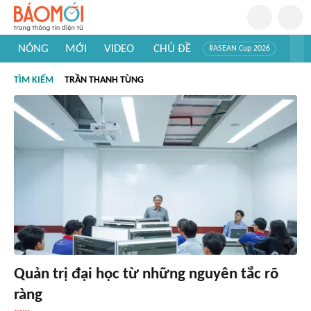
NÓNG
MỚI
VIDEO
CHỦ ĐỀ
#ASEAN Cup 2026
#Trí tuệ nhân tạo
#Mỹ - Iran
#Khám phá Việt Nam
TÌM KIẾM
TRẦN THANH TÙNG
#Khám phá thế giới
Quản trị đại học từ những nguyên tắc rõ
ràng