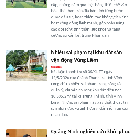
cấp, những năm qua, hệ thống thiết chế văn
hóa, thể thao trên địa bàn tỉnh từng bước
được đầu tư, hoàn thiện, tạo không gian sinh
hoạt cộng đồng lành mạnh, góp phần nâng
cao đời sống tinh thần, sức khỏe và tăng
cường sự gắn kết trong Nhân dân.
Nhiều sai phạm tại khu đất sân
vận động Vũng Liêm
Kết luận thanh tra số 05/KL-TT ngày
12/5/2026 của Chánh Thanh tra tỉnh Vĩnh
Long chỉ rõ nhiều sai phạm trong công tác
quản lý, chuyển nhượng khu đất diện tích
10.595,2m² tại xã Trung Thành, tỉnh Vĩnh
Long. Những sai phạm này gây thất thoát tài
sản nhà nước và ảnh hưởng đến niềm tin của
nhân dân.
Quảng Ninh nghiên cứu khôi phục