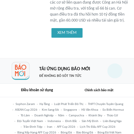
các cơ sở liên quan đang được Công an Hà Nội
mở rộng điều tra, với tổng số 66 bị can. Cơ
quan điều tra đã thu hồi hơn 10 tỷ đồng tiền
mặt, gần 60.000 USD và nhiều tài sản giá trị.
XEM THÊM
TẢI ỨNG DỤNG BÁO MỚI
ĐỂ KHÔNG BỎ SÓT TIN TỨC
Điều khoản sử dụng
Chính sách bảo mật
Sophon Zaram
Hạ Tầng
Luật Phát Triển Đô Thị
THPT Chuyên Tuyên Quang
ASEAN Cup 2026
Kim Sang-Sik
Singapore
Hồ Văn Khoa
Eo Biển Hormuz
Tô Lâm
Doanh Nghiệp
Năm
Campuchia
Khánh Sky
Tháo Gỡ
Đội Tuyển Việt Nam
Indonesia
Đình Bắc
Sân Mỹ Đình
Liên Bang Nga
Trần Đình Tiệp
Iran
AFF Cup 2026
Lịch Thi Đấu AFF Cup 2026
Bảng Xếp Hạng AFF Cup 2026
Bóng Đá
Báo Bóng Đá
Bóng Đá Việt Nam