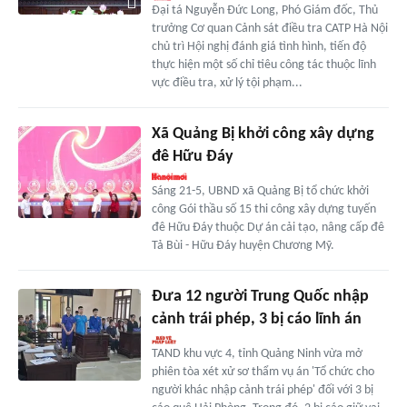
Đại tá Nguyễn Đức Long, Phó Giám đốc, Thủ
trưởng Cơ quan Cảnh sát điều tra CATP Hà Nội
chủ trì Hội nghị đánh giá tình hình, tiến độ
thực hiện một số chỉ tiêu công tác thuộc lĩnh
vực điều tra, xử lý tội phạm...
Xã Quảng Bị khởi công xây dựng
đê Hữu Đáy
Sáng 21-5, UBND xã Quảng Bị tổ chức khởi
công Gói thầu số 15 thi công xây dựng tuyến
đê Hữu Đáy thuộc Dự án cải tạo, nâng cấp đê
Tả Bùi - Hữu Đáy huyện Chương Mỹ.
Đưa 12 người Trung Quốc nhập
cảnh trái phép, 3 bị cáo lĩnh án
TAND khu vực 4, tỉnh Quảng Ninh vừa mở
phiên tòa xét xử sơ thẩm vụ án 'Tổ chức cho
người khác nhập cảnh trái phép' đối với 3 bị