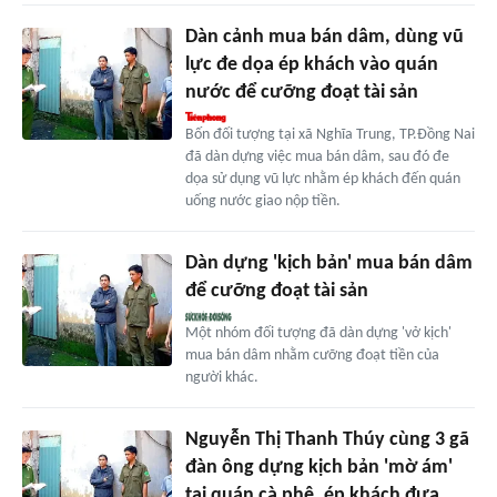
Dàn cảnh mua bán dâm, dùng vũ
lực đe dọa ép khách vào quán
nước để cưỡng đoạt tài sản
Bốn đối tượng tại xã Nghĩa Trung, TP.Đồng Nai
đã dàn dựng việc mua bán dâm, sau đó đe
dọa sử dụng vũ lực nhằm ép khách đến quán
uống nước giao nộp tiền.
Dàn dựng 'kịch bản' mua bán dâm
để cưỡng đoạt tài sản
Một nhóm đối tượng đã dàn dựng 'vở kịch'
mua bán dâm nhằm cưỡng đoạt tiền của
người khác.
Nguyễn Thị Thanh Thúy cùng 3 gã
đàn ông dựng kịch bản 'mờ ám'
tại quán cà phê, ép khách đưa