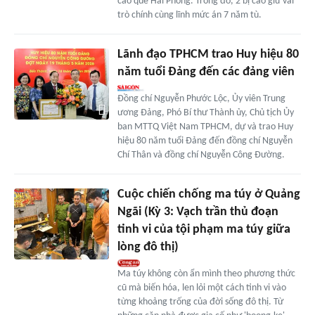
cáo quê Hải Phòng. Trong đó, 2 bị cáo giữ vai
trò chính cùng lĩnh mức án 7 năm tù.
Lãnh đạo TPHCM trao Huy hiệu 80
năm tuổi Đảng đến các đảng viên
Đồng chí Nguyễn Phước Lộc, Ủy viên Trung
ương Đảng, Phó Bí thư Thành ủy, Chủ tịch Ủy
ban MTTQ Việt Nam TPHCM, dự và trao Huy
hiệu 80 năm tuổi Đảng đến đồng chí Nguyễn
Chí Thân và đồng chí Nguyễn Công Đường.
Cuộc chiến chống ma túy ở Quảng
Ngãi (Kỳ 3: Vạch trần thủ đoạn
tinh vi của tội phạm ma túy giữa
lòng đô thị)
Ma túy không còn ẩn mình theo phương thức
cũ mà biến hóa, len lỏi một cách tinh vi vào
từng khoảng trống của đời sống đô thị. Từ