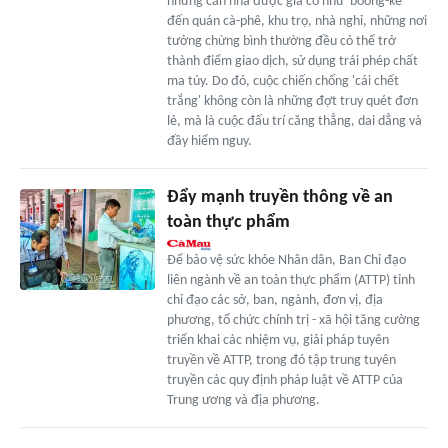
những căn nhà được gia cố như 'boong-ke'
đến quán cà-phê, khu trọ, nhà nghỉ, những nơi
tưởng chừng bình thường đều có thể trở
thành điểm giao dịch, sử dụng trái phép chất
ma túy. Do đó, cuộc chiến chống 'cái chết
trắng' không còn là những đợt truy quét đơn
lẻ, mà là cuộc đấu trí căng thẳng, dai dẳng và
đầy hiểm nguy.
Ðẩy mạnh truyền thông về an
toàn thực phẩm
Ðể bảo vệ sức khỏe Nhân dân, Ban Chỉ đạo
liên ngành về an toàn thực phẩm (ATTP) tỉnh
chỉ đạo các sở, ban, ngành, đơn vị, địa
phương, tổ chức chính trị - xã hội tăng cường
triển khai các nhiệm vụ, giải pháp tuyên
truyền về ATTP, trong đó tập trung tuyên
truyền các quy định pháp luật về ATTP của
Trung ương và địa phương.