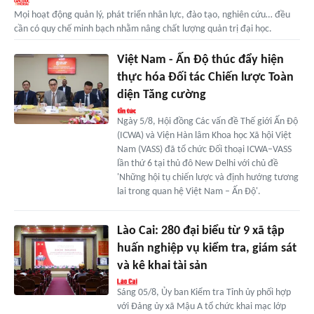
Mọi hoạt động quản lý, phát triển nhân lực, đào tạo, nghiên cứu… đều
cần có quy chế minh bạch nhằm nâng chất lượng quản trị đại học.
Việt Nam - Ấn Độ thúc đẩy hiện
thực hóa Đối tác Chiến lược Toàn
diện Tăng cường
Ngày 5/8, Hội đồng Các vấn đề Thế giới Ấn Độ
(ICWA) và Viện Hàn lâm Khoa học Xã hội Việt
Nam (VASS) đã tổ chức Đối thoại ICWA–VASS
lần thứ 6 tại thủ đô New Delhi với chủ đề
'Những hội tụ chiến lược và định hướng tương
lai trong quan hệ Việt Nam – Ấn Độ'.
Lào Cai: 280 đại biểu từ 9 xã tập
huấn nghiệp vụ kiểm tra, giám sát
và kê khai tài sản
Sáng 05/8, Ủy ban Kiểm tra Tỉnh ủy phối hợp
với Đảng ủy xã Mậu A tổ chức khai mạc lớp