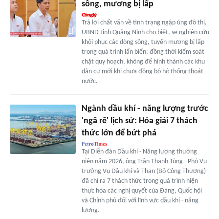
sông, mương bị lấp
Trả lời chất vấn về tình trạng ngập úng đô thị,
UBND tỉnh Quảng Ninh cho biết, sẽ nghiên cứu
khôi phục các dòng sông, tuyến mương bị lấp
trong quá trình lấn biển; đồng thời kiểm soát
chặt quy hoạch, không để hình thành các khu
dân cư mới khi chưa đồng bộ hệ thống thoát
nước.
Ngành dầu khí - năng lượng trước
'ngã rẽ' lịch sử: Hóa giải 7 thách
thức lớn để bứt phá
Tại Diễn đàn Dầu khí - Năng lượng thường
niên năm 2026, ông Trần Thanh Tùng - Phó Vụ
trưởng Vụ Dầu khí và Than (Bộ Công Thương)
đã chỉ ra 7 thách thức trong quá trình hiện
thực hóa các nghị quyết của Đảng, Quốc hội
và Chính phủ đối với lĩnh vực dầu khí - năng
lượng.